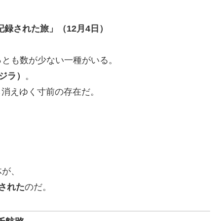
録された旅」（12月4日）
っとも数が少ない一種がいる。
ミクジラ）
。
ら消えゆく寸前の存在だ。
体が、
された
のだ。