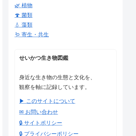
🌿 植物
🍄 菌類
💧 藻類
🪱 寄生・共生
せいかつ生き物図鑑
身近な生き物の生態と文化を、
観察を軸に記録しています。
▶ このサイトについて
✉ お問い合わせ
🔒 サイトポリシー
🔒 プライバシーポリシー