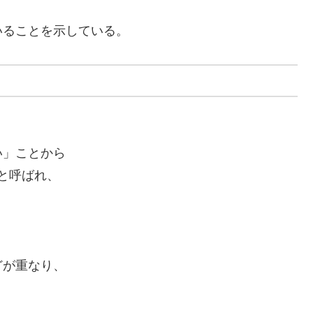
いることを示している。
い」ことから
）”と呼ばれ、
どが重なり、