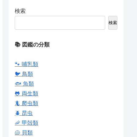
検索
検索
📚 図鑑の分類
🐾 哺乳類
🐦 鳥類
🐟 魚類
🐸 両生類
🦎 爬虫類
🪲 昆虫
🦐 甲殻類
🐚 貝類