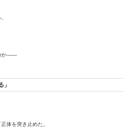
る。
のか――
る」
て正体を突き止めた。