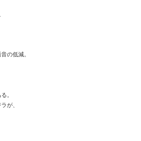
、
。
騒音の低減。
ある。
ジラが、