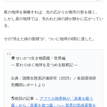
夜の地球を俯瞰すれば、光の広がりが都市の形を描く。
しかし昼の地球では、失われた緑の跡が静かに広がってい
る。
その“消えた緑の面積”が、ついに地球の6割に達した。
🌍 せいかつ生き物図鑑・世界編
― 変わりゆく地球を見つめる観察記 ―
出典：国際生態系評価研究（2025）／各国環境研
究機関レポートより
🌎前回の記事 →
アフリカ熱帯林が「炭素を吸う
森」から「炭素を放つ森」へ― 世界の気候基盤を