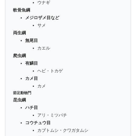
ウナギ
軟骨魚綱
メジロザメ目など
サメ
両生綱
無尾目
カエル
爬虫綱
有鱗目
ヘビ・トカゲ
カメ目
カメ
節足動物門
昆虫綱
ハチ目
アリ・ミツバチ
コウチュウ目
カブトムシ・クワガタムシ