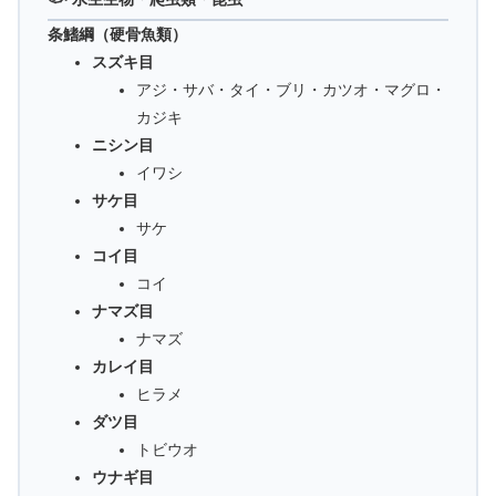
条鰭綱（硬骨魚類）
スズキ目
アジ・サバ・タイ・ブリ・カツオ・マグロ・
カジキ
ニシン目
イワシ
サケ目
サケ
コイ目
コイ
ナマズ目
ナマズ
カレイ目
ヒラメ
ダツ目
トビウオ
ウナギ目