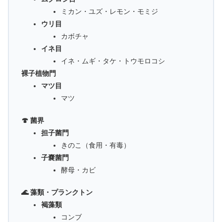
ミカン・ユズ・レモン・モミジ
ウリ目
カボチャ
イネ目
イネ・ムギ・タケ・トウモロコシ
裸子植物門
マツ目
マツ
🍄 菌界
担子菌門
きのこ（食用・有毒）
子嚢菌門
酵母・カビ
🌊 藻類・プランクトン
褐藻類
コンブ