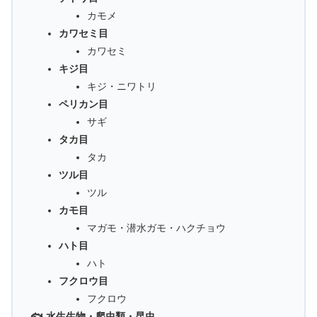
カモメ
カワセミ目
カワセミ
キジ目
キジ・ニワトリ
ペリカン目
サギ
タカ目
タカ
ツル目
ツル
カモ目
マガモ・潜水ガモ・ハクチョウ
ハト目
ハト
フクロウ目
フクロウ
🐟 水生生物・爬虫類・昆虫