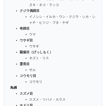
ヌキ・ネコ・ラッコ
クジラ偶蹄目
イノシシ・イルカ・ウシ・クジラ・シカ・シ
ャチ・ヒツジ・ブタ・ヤギ
奇蹄目
ウマ
ウサギ目
ウサギ
齧歯目（げっしもく）
ネズミ・リス
霊長目
サル
コウモリ目
コウモリ
鳥綱
スズメ目
スズメ・ツバメ・カラス
チドリ目