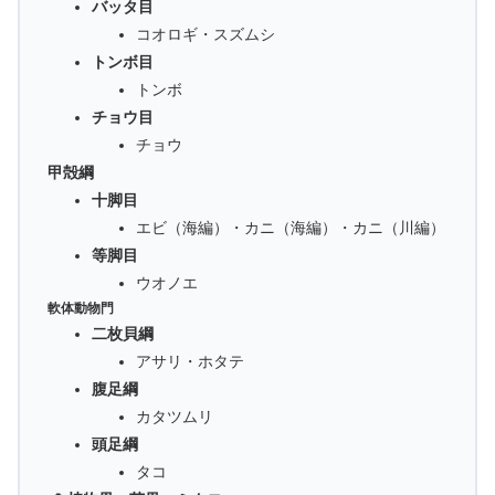
バッタ目
コオロギ・スズムシ
トンボ目
トンボ
チョウ目
チョウ
甲殻綱
十脚目
エビ（海編）・カニ（海編）・カニ（川編）
等脚目
ウオノエ
軟体動物門
二枚貝綱
アサリ・ホタテ
腹足綱
カタツムリ
頭足綱
タコ