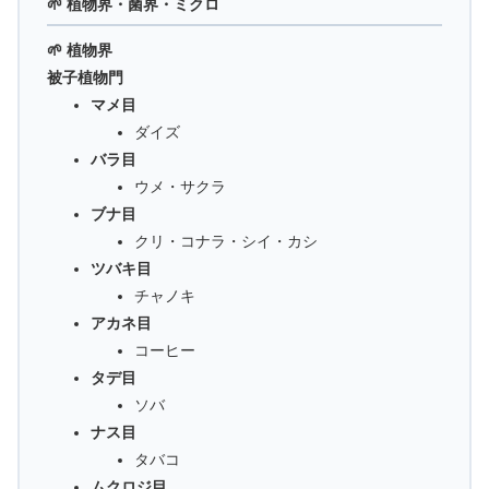
🌱 植物界・菌界・ミクロ
🌱 植物界
被子植物門
マメ目
ダイズ
バラ目
ウメ・サクラ
ブナ目
クリ・コナラ・シイ・カシ
ツバキ目
チャノキ
アカネ目
コーヒー
タデ目
ソバ
ナス目
タバコ
ムクロジ目