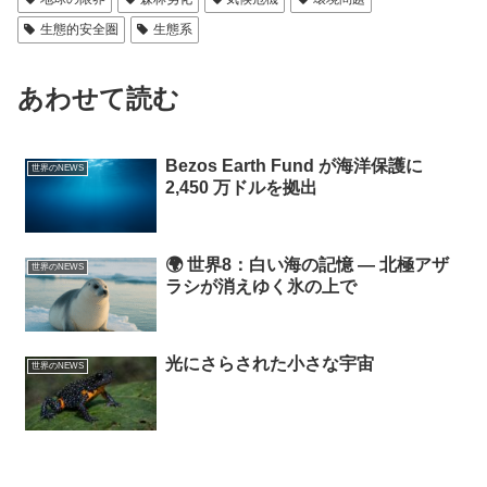
生態的安全圏
生態系
あわせて読む
Bezos Earth Fund が海洋保護に
世界のNEWS
2,450 万ドルを拠出
🌍 世界8：白い海の記憶 ― 北極アザ
世界のNEWS
ラシが消えゆく氷の上で
光にさらされた小さな宇宙
世界のNEWS