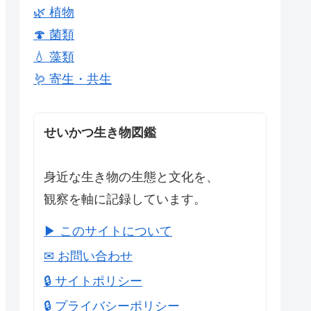
🌿 植物
🍄 菌類
💧 藻類
🪱 寄生・共生
せいかつ生き物図鑑
身近な生き物の生態と文化を、
観察を軸に記録しています。
▶ このサイトについて
✉ お問い合わせ
🔒 サイトポリシー
🔒 プライバシーポリシー