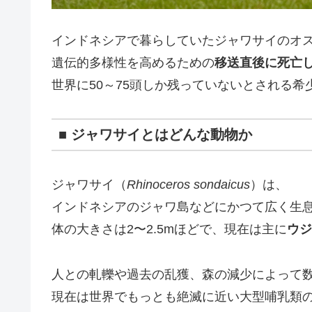
インドネシアで暮らしていたジャワサイのオス「
遺伝的多様性を高めるための
移送直後に死亡
世界に50～75頭しか残っていないとされる
■ ジャワサイとはどんな動物か
ジャワサイ（
Rhinoceros sondaicus
）は、
インドネシアのジャワ島などにかつて広く生
体の大きさは2〜2.5mほどで、現在は主に
ウジ
人との軋轢や過去の乱獲、森の減少によって
現在は世界でもっとも絶滅に近い大型哺乳類