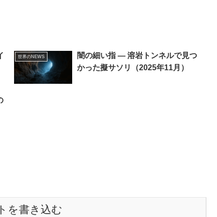
イ
闇の細い指 ― 溶岩トンネルで見つ
世界のNEWS
かった擬サソリ（2025年11月）
の
トを書き込む