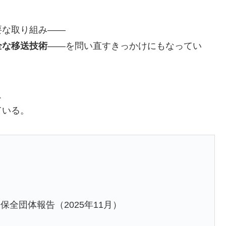
要な取り組み――
全な移送技術
――を問い直すきっかけにもなってい
、
ている。
全団体報告（2025年11月）