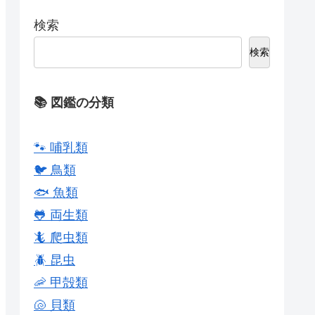
検索
検索
📚 図鑑の分類
🐾 哺乳類
🐦 鳥類
🐟 魚類
🐸 両生類
🦎 爬虫類
🪲 昆虫
🦐 甲殻類
🐚 貝類