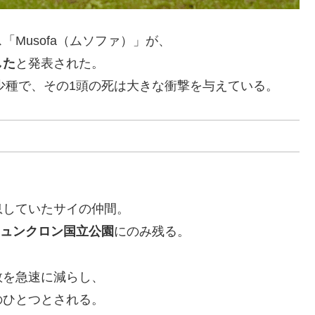
Musofa（ムソファ）」が、
した
と発表された。
希少種で、その1頭の死は大きな衝撃を与えている。
息していたサイの仲間。
ュンクロン国立公園
にのみ残る。
数を急速に減らし、
のひとつとされる。