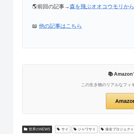
🌎前回の記事→
森を飛ぶオオコウモリか
📖
他の記事はこちら
📚 Ama
この生き物のリアルなフィ
Amaz
世界のNEWS
サイ
ジャワサイ
保全プロジェク