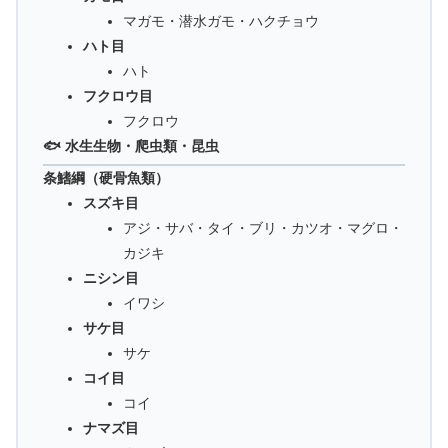
マガモ・潜水ガモ・ハクチョウ
ハト目
ハト
フクロウ目
フクロウ
🐟 水生生物・爬虫類・昆虫
条鰭綱（硬骨魚類）
スズキ目
アジ・サバ・タイ・ブリ・カツオ・マグロ・
カジキ
ニシン目
イワシ
サケ目
サケ
コイ目
コイ
ナマズ目