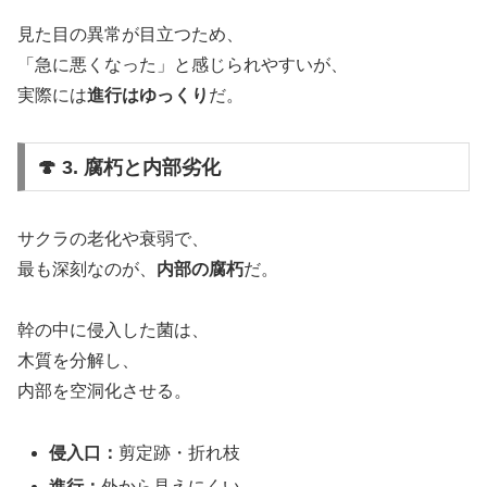
見た目の異常が目立つため、
「急に悪くなった」と感じられやすいが、
実際には
進行はゆっくり
だ。
🍄 3. 腐朽と内部劣化
サクラの老化や衰弱で、
最も深刻なのが、
内部の腐朽
だ。
幹の中に侵入した菌は、
木質を分解し、
内部を空洞化させる。
侵入口：
剪定跡・折れ枝
進行：
外から見えにくい