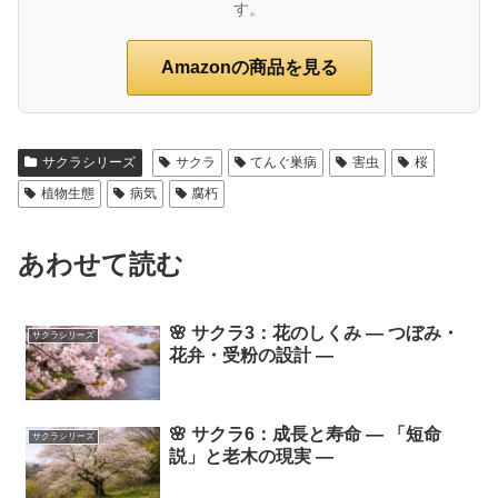
す。
Amazonの商品を見る
サクラシリーズ
サクラ
てんぐ巣病
害虫
桜
植物生態
病気
腐朽
あわせて読む
🌸 サクラ3：花のしくみ ― つぼみ・
サクラシリーズ
花弁・受粉の設計 ―
🌸 サクラ6：成長と寿命 ― 「短命
サクラシリーズ
説」と老木の現実 ―