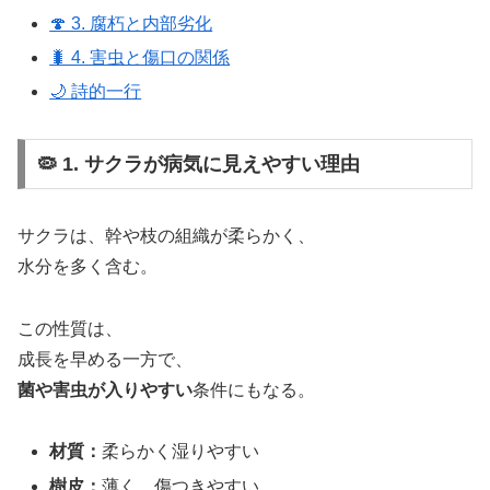
🍄 3. 腐朽と内部劣化
🐛 4. 害虫と傷口の関係
🌙 詩的一行
🦠 1. サクラが病気に見えやすい理由
サクラは、幹や枝の組織が柔らかく、
水分を多く含む。
この性質は、
成長を早める一方で、
菌や害虫が入りやすい
条件にもなる。
材質：
柔らかく湿りやすい
樹皮：
薄く、傷つきやすい