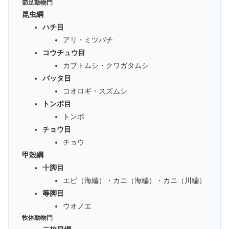
節足動物門
昆虫綱
ハチ目
アリ・ミツバチ
コウチュウ目
カブトムシ・クワガタムシ
バッタ目
コオロギ・スズムシ
トンボ目
トンボ
チョウ目
チョウ
甲殻綱
十脚目
エビ（海編）・カニ（海編）・カニ（川編）
等脚目
ウオノエ
軟体動物門