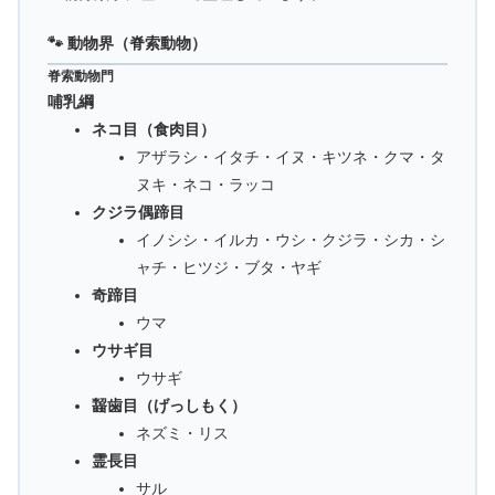
🐾 動物界（脊索動物）
脊索動物門
哺乳綱
ネコ目（食肉目）
アザラシ・イタチ・イヌ・キツネ・クマ・タ
ヌキ・ネコ・ラッコ
クジラ偶蹄目
イノシシ・イルカ・ウシ・クジラ・シカ・シ
ャチ・ヒツジ・ブタ・ヤギ
奇蹄目
ウマ
ウサギ目
ウサギ
齧歯目（げっしもく）
ネズミ・リス
霊長目
サル