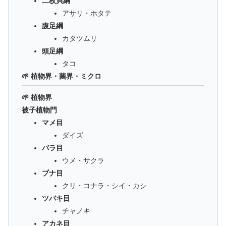
二枚貝綱
アサリ・ホタテ
腹足綱
カタツムリ
頭足綱
タコ
🌱 植物界・菌界・ミクロ
🌱 植物界
被子植物門
マメ目
ダイズ
バラ目
ウメ・サクラ
ブナ目
クリ・コナラ・シイ・カシ
ツバキ目
チャノキ
アカネ目