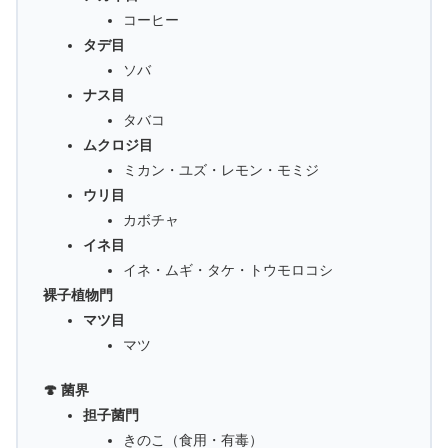
コーヒー
タデ目
ソバ
ナス目
タバコ
ムクロジ目
ミカン・ユズ・レモン・モミジ
ウリ目
カボチャ
イネ目
イネ・ムギ・タケ・トウモロコシ
裸子植物門
マツ目
マツ
🍄 菌界
担子菌門
きのこ（食用・有毒）