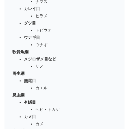
ナマズ
カレイ目
ヒラメ
ダツ目
トビウオ
ウナギ目
ウナギ
軟骨魚綱
メジロザメ目など
サメ
両生綱
無尾目
カエル
爬虫綱
有鱗目
ヘビ・トカゲ
カメ目
カメ