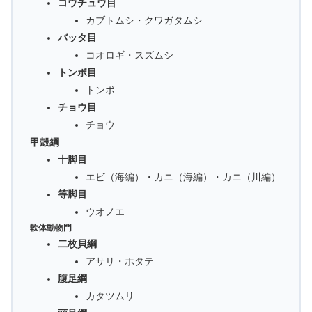
コウチュウ目
カブトムシ・クワガタムシ
バッタ目
コオロギ・スズムシ
トンボ目
トンボ
チョウ目
チョウ
甲殻綱
十脚目
エビ（海編）・カニ（海編）・カニ（川編）
等脚目
ウオノエ
軟体動物門
二枚貝綱
アサリ・ホタテ
腹足綱
カタツムリ