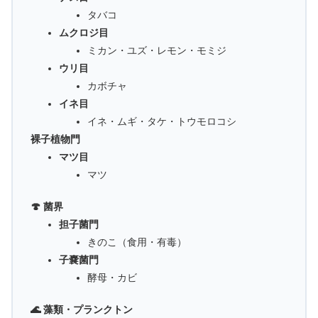
タバコ
ムクロジ目
ミカン・ユズ・レモン・モミジ
ウリ目
カボチャ
イネ目
イネ・ムギ・タケ・トウモロコシ
裸子植物門
マツ目
マツ
🍄 菌界
担子菌門
きのこ（食用・有毒）
子嚢菌門
酵母・カビ
🌊 藻類・プランクトン