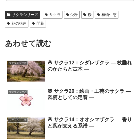
サクラシリーズ
サクラ
受粉
桜
植物生態
花の構造
開花
あわせて読む
🌸 サクラ12：シダレザクラ ― 枝垂れ
サクラシリーズ
のかたちと古木 ―
🌸 サクラ20：絵画・工芸のサクラ ―
サクラシリーズ
図柄としての定着 ―
🌸 サクラ14：オオシマザクラ ― 香り
サクラシリーズ
と葉が支える系譜 ―