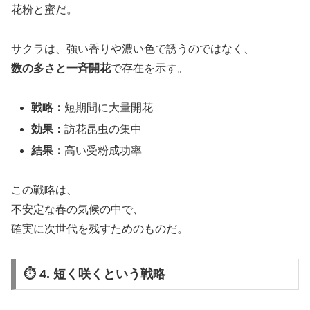
花粉と蜜だ。
サクラは、強い香りや濃い色で誘うのではなく、
数の多さと一斉開花
で存在を示す。
戦略：
短期間に大量開花
効果：
訪花昆虫の集中
結果：
高い受粉成功率
この戦略は、
不安定な春の気候の中で、
確実に次世代を残すためのものだ。
⏱️ 4. 短く咲くという戦略