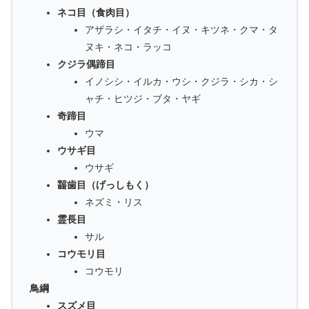
ネコ目（食肉目）
アザラシ・イタチ・イヌ・キツネ・クマ・タ
ヌキ・ネコ・ラッコ
クジラ偶蹄目
イノシシ・イルカ・ウシ・クジラ・シカ・シ
ャチ・ヒツジ・ブタ・ヤギ
奇蹄目
ウマ
ウサギ目
ウサギ
齧歯目（げっしもく）
ネズミ・リス
霊長目
サル
コウモリ目
コウモリ
鳥綱
スズメ目