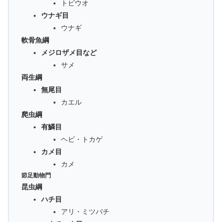
トビウオ
ウナギ目
ウナギ
軟骨魚綱
メジロザメ目など
サメ
両生綱
無尾目
カエル
爬虫綱
有鱗目
ヘビ・トカゲ
カメ目
カメ
節足動物門
昆虫綱
ハチ目
アリ・ミツバチ