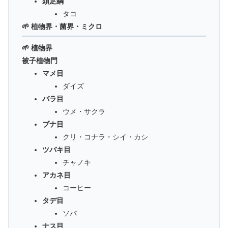
頭足綱
タコ
🌱 植物界・菌界・ミクロ
🌱 植物界
被子植物門
マメ目
ダイズ
バラ目
ウメ・サクラ
ブナ目
クリ・コナラ・シイ・カシ
ツバキ目
チャノキ
アカネ目
コーヒー
タデ目
ソバ
ナス目