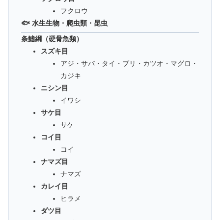
フクロウ
🐟 水生生物・爬虫類・昆虫
条鰭綱（硬骨魚類）
スズキ目
アジ・サバ・タイ・ブリ・カツオ・マグロ・
カジキ
ニシン目
イワシ
サケ目
サケ
コイ目
コイ
ナマズ目
ナマズ
カレイ目
ヒラメ
ダツ目