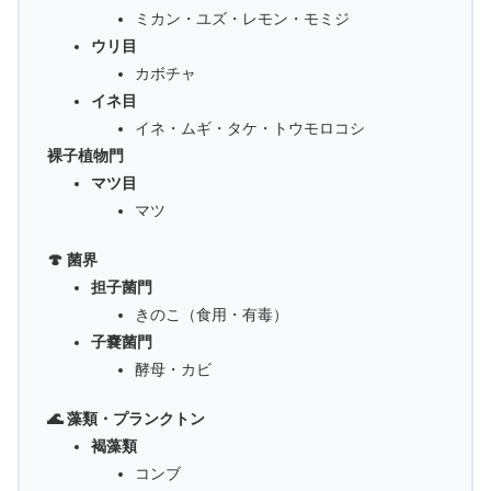
ミカン・ユズ・レモン・モミジ
ウリ目
カボチャ
イネ目
イネ・ムギ・タケ・トウモロコシ
裸子植物門
マツ目
マツ
🍄 菌界
担子菌門
きのこ（食用・有毒）
子嚢菌門
酵母・カビ
🌊 藻類・プランクトン
褐藻類
コンブ