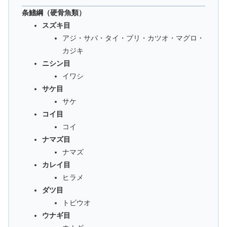
条鰭綱（硬骨魚類）
スズキ目
アジ・サバ・タイ・ブリ・カツオ・マグロ・
カジキ
ニシン目
イワシ
サケ目
サケ
コイ目
コイ
ナマズ目
ナマズ
カレイ目
ヒラメ
ダツ目
トビウオ
ウナギ目