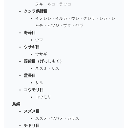
ヌキ・ネコ・ラッコ
クジラ偶蹄目
イノシシ・イルカ・ウシ・クジラ・シカ・シ
ャチ・ヒツジ・ブタ・ヤギ
奇蹄目
ウマ
ウサギ目
ウサギ
齧歯目（げっしもく）
ネズミ・リス
霊長目
サル
コウモリ目
コウモリ
鳥綱
スズメ目
スズメ・ツバメ・カラス
チドリ目