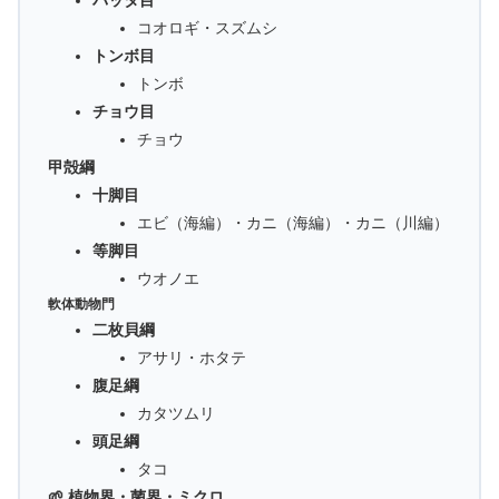
バッタ目
コオロギ・スズムシ
トンボ目
トンボ
チョウ目
チョウ
甲殻綱
十脚目
エビ（海編）・カニ（海編）・カニ（川編）
等脚目
ウオノエ
軟体動物門
二枚貝綱
アサリ・ホタテ
腹足綱
カタツムリ
頭足綱
タコ
🌱 植物界・菌界・ミクロ