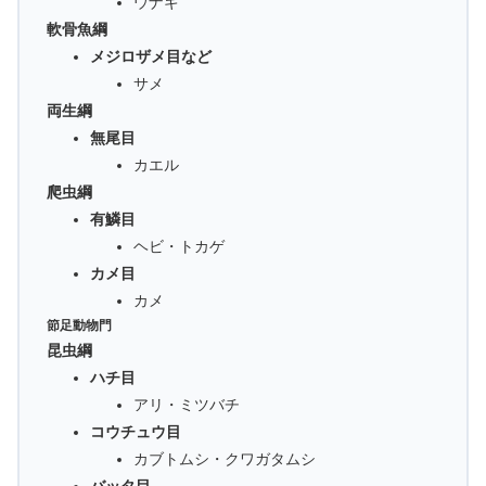
ウナギ
軟骨魚綱
メジロザメ目など
サメ
両生綱
無尾目
カエル
爬虫綱
有鱗目
ヘビ・トカゲ
カメ目
カメ
節足動物門
昆虫綱
ハチ目
アリ・ミツバチ
コウチュウ目
カブトムシ・クワガタムシ