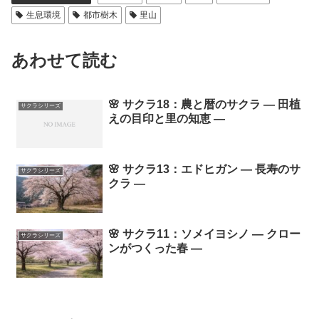
生息環境
都市樹木
里山
あわせて読む
🌸 サクラ18：農と暦のサクラ ― 田植
サクラシリーズ
えの目印と里の知恵 ―
🌸 サクラ13：エドヒガン ― 長寿のサ
サクラシリーズ
クラ ―
🌸 サクラ11：ソメイヨシノ ― クロー
サクラシリーズ
ンがつくった春 ―