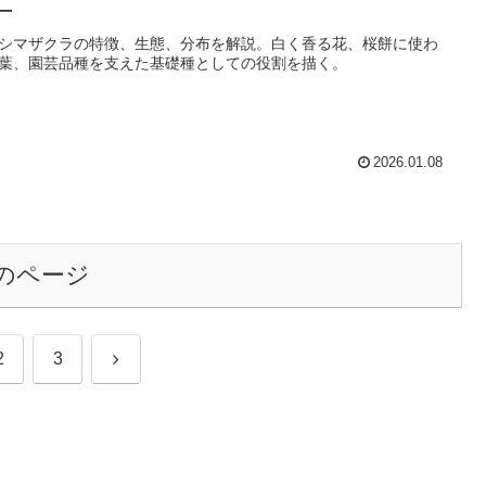
―
シマザクラの特徴、生態、分布を解説。白く香る花、桜餅に使わ
葉、園芸品種を支えた基礎種としての役割を描く。
2026.01.08
のページ
次
2
3
へ