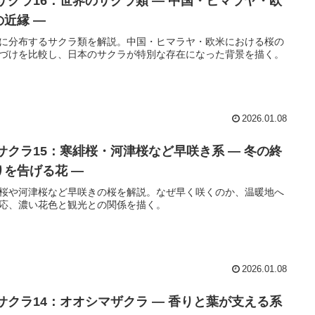
 サクラ16：世界のサクラ類 ― 中国・ヒマラヤ・欧
の近縁 ―
に分布するサクラ類を解説。中国・ヒマラヤ・欧米における桜の
づけを比較し、日本のサクラが特別な存在になった背景を描く。
2026.01.08
 サクラ15：寒緋桜・河津桜など早咲き系 ― 冬の終
りを告げる花 ―
桜や河津桜など早咲きの桜を解説。なぜ早く咲くのか、温暖地へ
応、濃い花色と観光との関係を描く。
2026.01.08
 サクラ14：オオシマザクラ ― 香りと葉が支える系