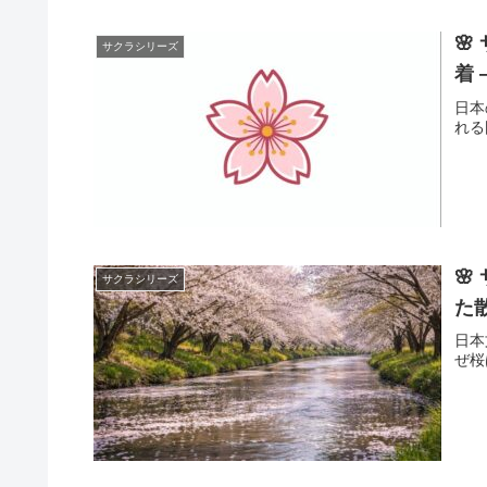

サクラシリーズ
着 
日本
れる

サクラシリーズ
た
日本
ぜ桜