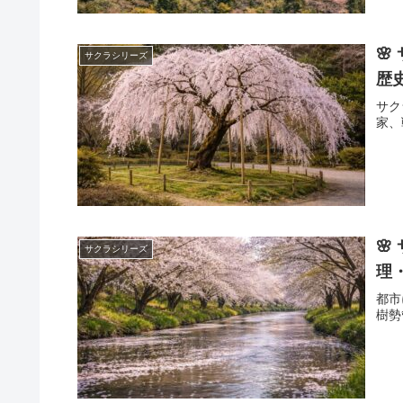

サクラシリーズ
歴史
サク
家、

サクラシリーズ
理
都市
樹勢