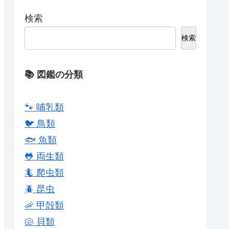
検索
検索
📚 図鑑の分類
🐾 哺乳類
🐦 鳥類
🐟 魚類
🐸 両生類
🦎 爬虫類
🪲 昆虫
🦐 甲殻類
🐚 貝類