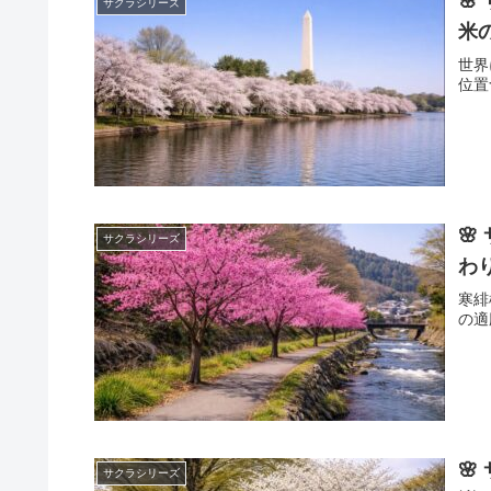

サクラシリーズ
米
世界
位置

サクラシリーズ
わ
寒緋
の適

サクラシリーズ