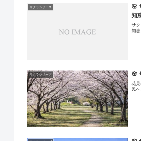

サクラシリーズ
知恵
サク
知恵
🌸
サクラシリーズ
花見
民へ