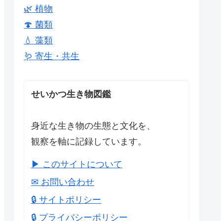
🌿 植物
🍄 菌類
💧 藻類
🪱 寄生・共生
せいかつ生き物図鑑
身近な生き物の生態と文化を、
観察を軸に記録しています。
▶ このサイトについて
✉ お問い合わせ
🔒 サイトポリシー
🔒 プライバシーポリシー