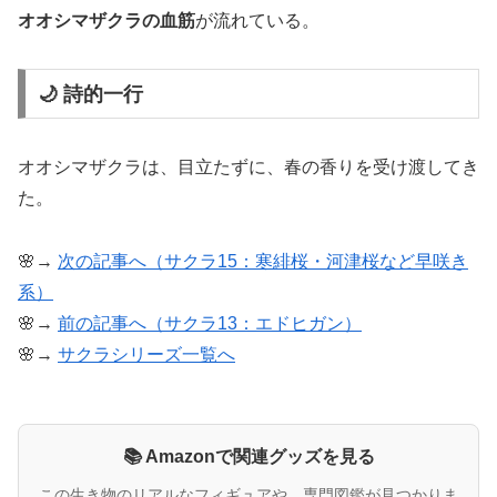
オオシマザクラの血筋
が流れている。
🌙 詩的一行
オオシマザクラは、目立たずに、春の香りを受け渡してき
た。
🌸→
次の記事へ（サクラ15：寒緋桜・河津桜など早咲き
系）
🌸→
前の記事へ（サクラ13：エドヒガン）
🌸→
サクラシリーズ一覧へ
📚 Amazonで関連グッズを見る
この生き物のリアルなフィギュアや、専門図鑑が見つかりま