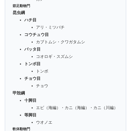
節足動物門
昆虫綱
ハチ目
アリ・ミツバチ
コウチュウ目
カブトムシ・クワガタムシ
バッタ目
コオロギ・スズムシ
トンボ目
トンボ
チョウ目
チョウ
甲殻綱
十脚目
エビ（海編）・カニ（海編）・カニ（川編）
等脚目
ウオノエ
軟体動物門