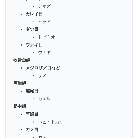
ナマズ
カレイ目
ヒラメ
ダツ目
トビウオ
ウナギ目
ウナギ
軟骨魚綱
メジロザメ目など
サメ
両生綱
無尾目
カエル
爬虫綱
有鱗目
ヘビ・トカゲ
カメ目
カメ