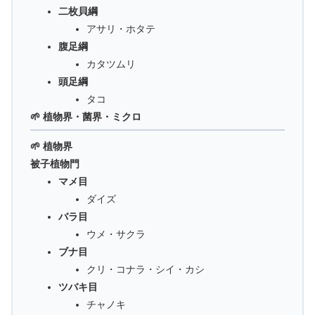
二枚貝綱
アサリ・ホタテ
腹足綱
カタツムリ
頭足綱
タコ
🌱 植物界・菌界・ミクロ
🌱 植物界
被子植物門
マメ目
ダイズ
バラ目
ウメ・サクラ
ブナ目
クリ・コナラ・シイ・カシ
ツバキ目
チャノキ