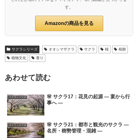
す。
Amazonの商品を見る
サクラシリーズ
オオシマザクラ
サクラ
桜
桜餅
植物文化
香り
あわせて読む
🌸 サクラ17：花見の起源 ― 宴から行
サクラシリーズ
事へ ―
🌸 サクラ21：都市と観光のサクラ ―
サクラシリーズ
名所・樹勢管理・混雑 ―