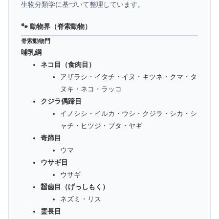
生物分類学に基づいて整理しています。
🐾 動物界（脊索動物）
脊索動物門
哺乳綱
ネコ目（食肉目）
アザラシ・イタチ・イヌ・キツネ・クマ・タ
ヌキ・ネコ・ラッコ
クジラ偶蹄目
イノシシ・イルカ・ウシ・クジラ・シカ・シ
ャチ・ヒツジ・ブタ・ヤギ
奇蹄目
ウマ
ウサギ目
ウサギ
齧歯目（げっしもく）
ネズミ・リス
霊長目