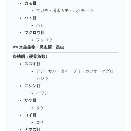
カモ目
マガモ・潜水ガモ・ハクチョウ
ハト目
ハト
フクロウ目
フクロウ
🐟 水生生物・爬虫類・昆虫
条鰭綱（硬骨魚類）
スズキ目
アジ・サバ・タイ・ブリ・カツオ・マグロ・
カジキ
ニシン目
イワシ
サケ目
サケ
コイ目
コイ
ナマズ目