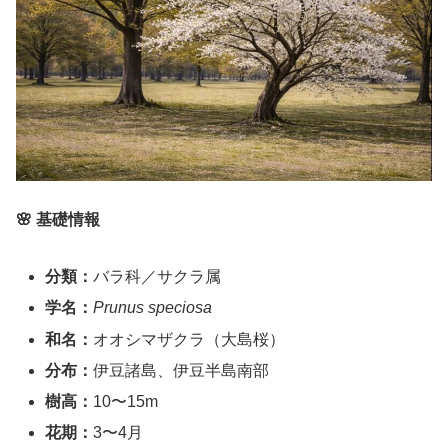
🌸 基礎情報
分類：
バラ科／サクラ属
学名：
Prunus speciosa
和名：
オオシマザクラ（大島桜）
分布：
伊豆諸島、伊豆半島南部
樹高：
10〜15m
花期：
3〜4月