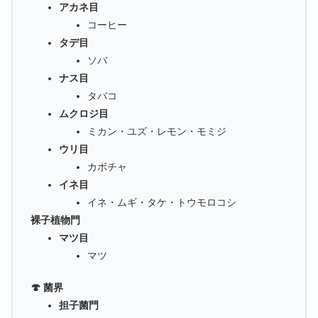
アカネ目
コーヒー
タデ目
ソバ
ナス目
タバコ
ムクロジ目
ミカン・ユズ・レモン・モミジ
ウリ目
カボチャ
イネ目
イネ・ムギ・タケ・トウモロコシ
裸子植物門
マツ目
マツ
🍄 菌界
担子菌門