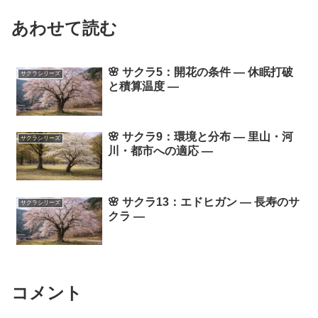
あわせて読む
🌸 サクラ5：開花の条件 ― 休眠打破
サクラシリーズ
と積算温度 ―
🌸 サクラ9：環境と分布 ― 里山・河
サクラシリーズ
川・都市への適応 ―
🌸 サクラ13：エドヒガン ― 長寿のサ
サクラシリーズ
クラ ―
コメント