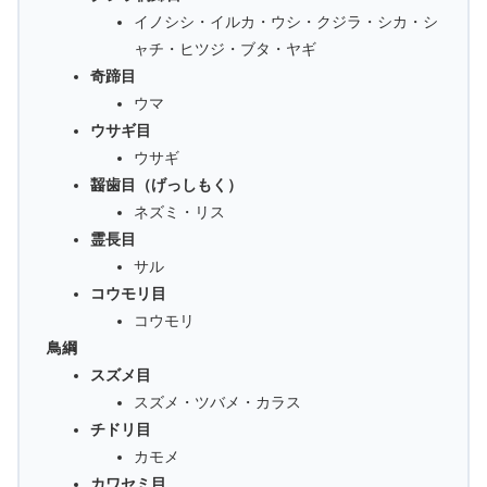
イノシシ・イルカ・ウシ・クジラ・シカ・シ
ャチ・ヒツジ・ブタ・ヤギ
奇蹄目
ウマ
ウサギ目
ウサギ
齧歯目（げっしもく）
ネズミ・リス
霊長目
サル
コウモリ目
コウモリ
鳥綱
スズメ目
スズメ・ツバメ・カラス
チドリ目
カモメ
カワセミ目