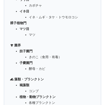
カボチャ
イネ目
イネ・ムギ・タケ・トウモロコシ
裸子植物門
マツ目
マツ
🍄 菌界
担子菌門
きのこ（食用・有毒）
子嚢菌門
酵母・カビ
🌊 藻類・プランクトン
褐藻類
コンブ
植物・動物プランクトン
各種プランクトン