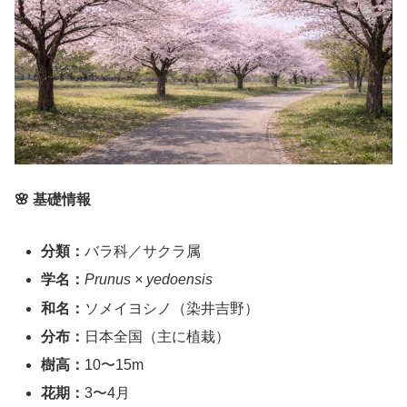
🌸 基礎情報
分類：
バラ科／サクラ属
学名：
Prunus × yedoensis
和名：
ソメイヨシノ（染井吉野）
分布：
日本全国（主に植栽）
樹高：
10〜15m
花期：
3〜4月