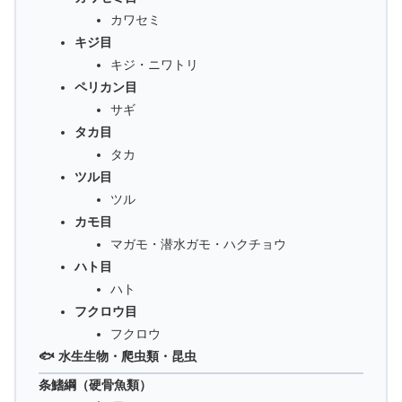
カワセミ
キジ目
キジ・ニワトリ
ペリカン目
サギ
タカ目
タカ
ツル目
ツル
カモ目
マガモ・潜水ガモ・ハクチョウ
ハト目
ハト
フクロウ目
フクロウ
🐟 水生生物・爬虫類・昆虫
条鰭綱（硬骨魚類）