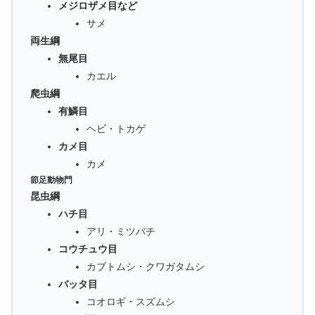
メジロザメ目など
サメ
両生綱
無尾目
カエル
爬虫綱
有鱗目
ヘビ・トカゲ
カメ目
カメ
節足動物門
昆虫綱
ハチ目
アリ・ミツバチ
コウチュウ目
カブトムシ・クワガタムシ
バッタ目
コオロギ・スズムシ