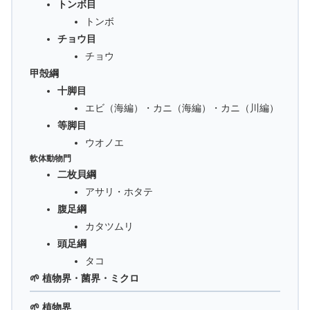
トンボ目
トンボ
チョウ目
チョウ
甲殻綱
十脚目
エビ（海編）・カニ（海編）・カニ（川編）
等脚目
ウオノエ
軟体動物門
二枚貝綱
アサリ・ホタテ
腹足綱
カタツムリ
頭足綱
タコ
🌱 植物界・菌界・ミクロ
🌱 植物界