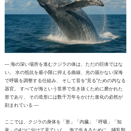
― 海の深い場所を進むクジラの体は、ただの巨体ではな
い。 水の抵抗を最小限に抑える曲線、光の届かない深海
で呼吸を調整する仕組み、 そして音を“見る”ための内なる
器官。 すべてが海という世界で生き抜くために磨かれた
形であり、 その造形には数千万年をかけた進化の必然が
刻まれている ―
ここでは、クジラの身体を「形」「内臓」「呼吸」「知
覚」の4つに分けて見ていく。 海で生きるために、哺乳類