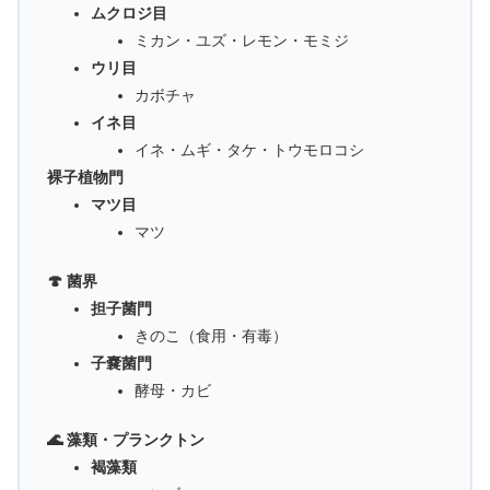
ムクロジ目
ミカン・ユズ・レモン・モミジ
ウリ目
カボチャ
イネ目
イネ・ムギ・タケ・トウモロコシ
裸子植物門
マツ目
マツ
🍄 菌界
担子菌門
きのこ（食用・有毒）
子嚢菌門
酵母・カビ
🌊 藻類・プランクトン
褐藻類