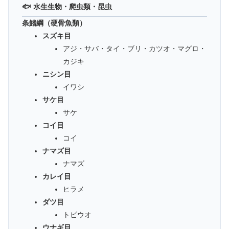
🐟 水生生物・爬虫類・昆虫
条鰭綱（硬骨魚類）
スズキ目
アジ・サバ・タイ・ブリ・カツオ・マグロ・
カジキ
ニシン目
イワシ
サケ目
サケ
コイ目
コイ
ナマズ目
ナマズ
カレイ目
ヒラメ
ダツ目
トビウオ
ウナギ目