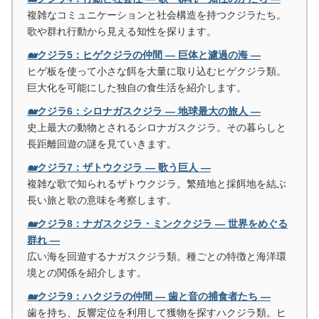
複雑なコミュニケーションと社会構造を持つクジラたち。
歌や群れ行動から見える知性を探ります。
🐋クジラ5：ヒゲクジラの仲間 ― 巨体と濾過の海 ―
ヒゲ板を使って小さな餌を大量に取り込むヒゲクジラ類。
巨大化を可能にした独自の食生活を紹介します。
🐋クジラ6：シロナガスクジラ ― 地球最大の旅人 ―
史上最大の動物とされるシロナガスクジラ。その暮らしと
長距離回遊の謎を見ていきます。
🐋クジラ7：ザトウクジラ ― 歌う巨人 ―
複雑な歌で知られるザトウクジラ。繁殖地と採餌地を結ぶ
長い旅と歌の意味を考察します。
🐋クジラ8：ナガスクジラ・ミンククジラ ― 世界をめぐる
群れ ―
広い海を回遊するナガスクジラ類。種ごとの特徴と海洋環
境との関係を紹介します。
🐋クジラ9：ハクジラの仲間 ― 歯と音の捕食者たち ―
歯を持ち、反響定位を利用して獲物を探すハクジラ類。ヒ