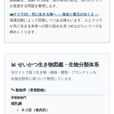
船舶騒音、漁網への混獲、海洋環境の変化。現代のクジラ
が直面する問題を整理します。
🐋クジラ20：共に生きる海へ ― 保全と復元のゆくえ ―
保護活動によって回復しつつある種もいます。人とクジラ
が共に生きる未来への取り組みを見つめながらシリーズを
締めくくります。
📊 せいかつ生き物図鑑・生物分類体系
当サイトで扱う生き物・植物・菌類・プランクトンを、
生物分類学に基づいて整理しています。
🐾 動物界（脊索動物）
脊索動物門
哺乳綱
ネコ目（食肉目）