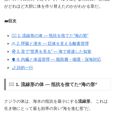
がどれほど大胆に体を作り替えたのかがわかる章だ。
🐋目次
🏊‍♂️ 1. 流線形の体 ― 抵抗を捨てた“海の形”
🫁 2. 呼吸と潜水 ― 巨体を支える酸素管理
🧭 3. 音で“世界を見る” ― 海で発達した知覚
🫀 4. 内臓と体温管理 ― 脂肪層・循環・深海対応
🌙 詩的一行
🏊‍♂️ 1. 流線形の体 ― 抵抗を捨てた“海の形”
クジラの体は、海水の抵抗を最小にする
流線形
。 これは
生き物にとって最も効率の良い“海を進む形”だ。