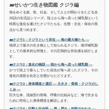
🐋せいかつ生き物図鑑 クジラ編
海をめぐる旅、歌、社会、そして人との関わりをたどる全
20話の生活誌シリーズ。陸上から海へ戻った哺乳類という
特異な進化を遂げたクジラたちを、生態・文化・保全の視
点から見つめます。
🐋クジラ1：クジラという存在 ― 海の最大種たち ―
地球上で最大の生き物として知られるクジラ。海洋哺乳類
としての基本的な特徴と、その圧倒的な存在感を紹介しま
す。
🐋クジラ2：進化の物語 ― 陸から海へ戻った哺乳類 ―
かつて陸上で暮らしていた祖先が海へ戻ったクジラ。その
進化の道筋を化石と生態からたどります。
🐋クジラ3：身体構造と適応 ― 大きさ・骨格・クジラのし
くみ ―
巨大な体、流線型の骨格、呼吸の仕組みなど、海で生きる
ために特化した身体構造を解説します。
🐋クジラ4：行動と社会性 ― 歌・群れ・知性のかたち ―