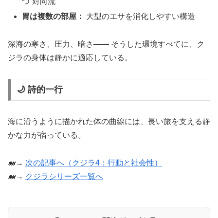
つ“対向流”
胃は複数の部屋：
大型のエサを消化しやすい構造
深海の寒さ、圧力、暗さ―― そうした環境すべてに、ク
ジラの身体は静かに適応している。
🌙 詩的一行
海に沿うように描かれた体の曲線には、長い旅を支える静
かな力が宿っている。
🐋→
次の記事へ（クジラ4：行動と社会性）
🐋→
クジラシリーズ一覧へ