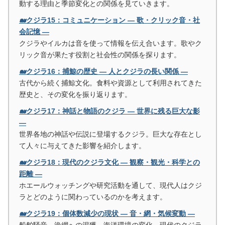
動する理由と季節変化との関係を見ていきます。
🐋クジラ15：コミュニケーション ― 歌・クリック音・社
会記憶 ―
クジラやイルカは音を使って情報を伝え合います。歌やク
リック音が果たす役割と社会性の関係を探ります。
🐋クジラ16：捕鯨の歴史 ― 人とクジラの長い関係 ―
古代から続く捕鯨文化。食料や資源として利用されてきた
歴史と、その変化を振り返ります。
🐋クジラ17：神話と物語のクジラ ― 世界に残る巨大な影
―
世界各地の神話や伝説に登場するクジラ。巨大な存在とし
て人々に与えてきた影響を紹介します。
🐋クジラ18：現代のクジラ文化 ― 観察・観光・科学との
距離 ―
ホエールウォッチングや研究活動を通して、現代人はクジ
ラとどのように関わっているのかを考えます。
🐋クジラ19：個体数減少の現状 ― 音・網・気候変動 ―