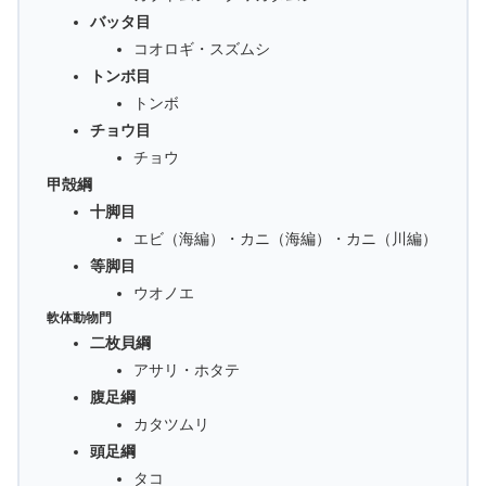
バッタ目
コオロギ・スズムシ
トンボ目
トンボ
チョウ目
チョウ
甲殻綱
十脚目
エビ（海編）・カニ（海編）・カニ（川編）
等脚目
ウオノエ
軟体動物門
二枚貝綱
アサリ・ホタテ
腹足綱
カタツムリ
頭足綱
タコ