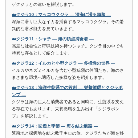
ゲクジラとの違いを解説します。
🐋クジラ10：マッコウクジラ ― 深海に潜る頭脳 ―
深海に潜り巨大なイカを捕食するマッコウクジラ。その驚
異的な潜水能力を見ていきます。
🐋クジラ11：シャチ ― 海の頂点捕食者 ―
高度な社会性と狩猟技術を持つシャチ。クジラ目の中でも
特異な存在として紹介します。
🐋クジラ12：イルカと小型クジラ ― 多様性の世界 ―
イルカやネズミイルカを含む小型鯨類の仲間たち。海のさ
まざまな環境へ適応した多様な姿を紹介します。
🐋クジラ13：海洋生態系での役割 ― 栄養循環とクジラポ
ンプ ―
クジラは海の巨大な消費者であると同時に、生態系を支え
る存在でもあります。栄養循環を生み出す「クジラポン
プ」を解説します。
🐋クジラ14：回遊と季節 ― 海を結ぶ航路 ―
繁殖地と採餌地を結ぶ数千キロの旅。クジラたちが海を移