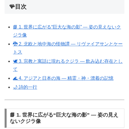
🪸目次
📘 1. 世界に広がる“巨大な海の影” ― 姿の見えないク
ジラ像
🐉 2. 北欧と地中海の怪物譚 ― リヴァイアサンとケー
トス
🕊️ 3. 宗教と寓話に現れるクジラ ― 飲み込む存在とし
て
🌊 4. アジアと日本の海 ― 精霊・神・漂着の記憶
🌙 詩的一行
📘 1. 世界に広がる“巨大な海の影” ― 姿の見え
ないクジラ像