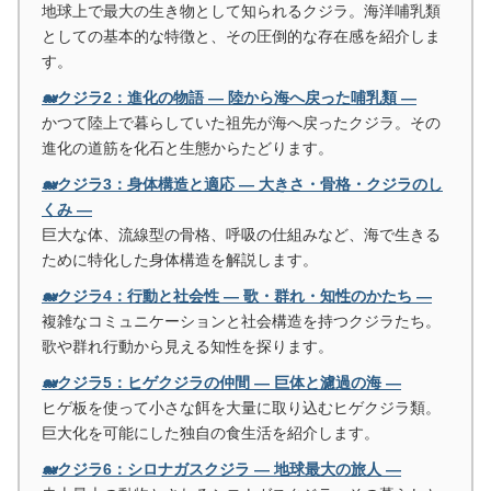
地球上で最大の生き物として知られるクジラ。海洋哺乳類
としての基本的な特徴と、その圧倒的な存在感を紹介しま
す。
🐋クジラ2：進化の物語 ― 陸から海へ戻った哺乳類 ―
かつて陸上で暮らしていた祖先が海へ戻ったクジラ。その
進化の道筋を化石と生態からたどります。
🐋クジラ3：身体構造と適応 ― 大きさ・骨格・クジラのし
くみ ―
巨大な体、流線型の骨格、呼吸の仕組みなど、海で生きる
ために特化した身体構造を解説します。
🐋クジラ4：行動と社会性 ― 歌・群れ・知性のかたち ―
複雑なコミュニケーションと社会構造を持つクジラたち。
歌や群れ行動から見える知性を探ります。
🐋クジラ5：ヒゲクジラの仲間 ― 巨体と濾過の海 ―
ヒゲ板を使って小さな餌を大量に取り込むヒゲクジラ類。
巨大化を可能にした独自の食生活を紹介します。
🐋クジラ6：シロナガスクジラ ― 地球最大の旅人 ―