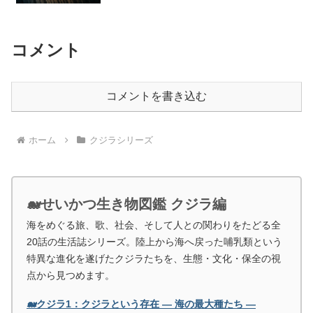
コメント
コメントを書き込む
ホーム
クジラシリーズ
🐋せいかつ生き物図鑑 クジラ編
海をめぐる旅、歌、社会、そして人との関わりをたどる全
20話の生活誌シリーズ。陸上から海へ戻った哺乳類という
特異な進化を遂げたクジラたちを、生態・文化・保全の視
点から見つめます。
🐋クジラ1：クジラという存在 ― 海の最大種たち ―