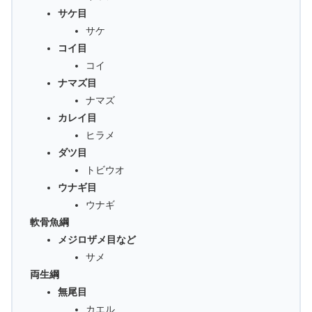
サケ目
サケ
コイ目
コイ
ナマズ目
ナマズ
カレイ目
ヒラメ
ダツ目
トビウオ
ウナギ目
ウナギ
軟骨魚綱
メジロザメ目など
サメ
両生綱
無尾目
カエル