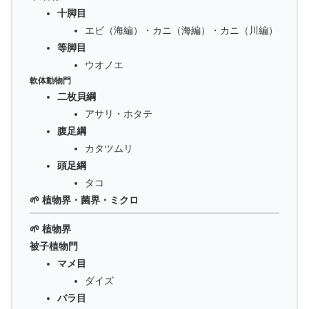
十脚目
エビ（海編）・カニ（海編）・カニ（川編）
等脚目
ウオノエ
軟体動物門
二枚貝綱
アサリ・ホタテ
腹足綱
カタツムリ
頭足綱
タコ
🌱 植物界・菌界・ミクロ
🌱 植物界
被子植物門
マメ目
ダイズ
バラ目