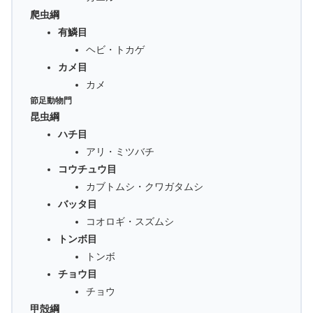
爬虫綱
有鱗目
ヘビ・トカゲ
カメ目
カメ
節足動物門
昆虫綱
ハチ目
アリ・ミツバチ
コウチュウ目
カブトムシ・クワガタムシ
バッタ目
コオロギ・スズムシ
トンボ目
トンボ
チョウ目
チョウ
甲殻綱