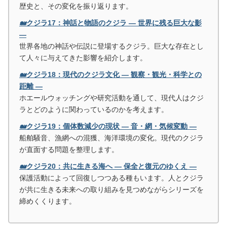
歴史と、その変化を振り返ります。
🐋クジラ17：神話と物語のクジラ ― 世界に残る巨大な影
―
世界各地の神話や伝説に登場するクジラ。巨大な存在とし
て人々に与えてきた影響を紹介します。
🐋クジラ18：現代のクジラ文化 ― 観察・観光・科学との
距離 ―
ホエールウォッチングや研究活動を通して、現代人はクジ
ラとどのように関わっているのかを考えます。
🐋クジラ19：個体数減少の現状 ― 音・網・気候変動 ―
船舶騒音、漁網への混獲、海洋環境の変化。現代のクジラ
が直面する問題を整理します。
🐋クジラ20：共に生きる海へ ― 保全と復元のゆくえ ―
保護活動によって回復しつつある種もいます。人とクジラ
が共に生きる未来への取り組みを見つめながらシリーズを
締めくくります。