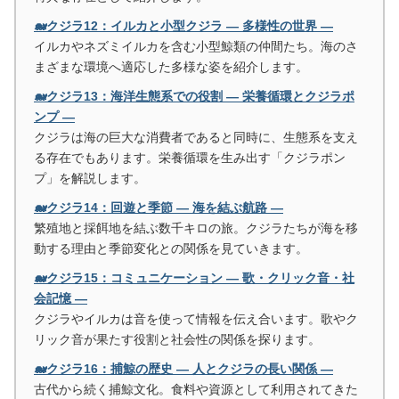
🐋クジラ12：イルカと小型クジラ ― 多様性の世界 ―
イルカやネズミイルカを含む小型鯨類の仲間たち。海のさ
まざまな環境へ適応した多様な姿を紹介します。
🐋クジラ13：海洋生態系での役割 ― 栄養循環とクジラポ
ンプ ―
クジラは海の巨大な消費者であると同時に、生態系を支え
る存在でもあります。栄養循環を生み出す「クジラポン
プ」を解説します。
🐋クジラ14：回遊と季節 ― 海を結ぶ航路 ―
繁殖地と採餌地を結ぶ数千キロの旅。クジラたちが海を移
動する理由と季節変化との関係を見ていきます。
🐋クジラ15：コミュニケーション ― 歌・クリック音・社
会記憶 ―
クジラやイルカは音を使って情報を伝え合います。歌やク
リック音が果たす役割と社会性の関係を探ります。
🐋クジラ16：捕鯨の歴史 ― 人とクジラの長い関係 ―
古代から続く捕鯨文化。食料や資源として利用されてきた