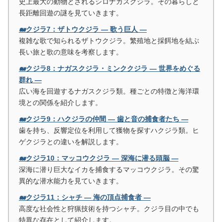
史上最大の動物とされるシロナガスクジラ。その暮らしと
長距離回遊の謎を見ていきます。
🐋クジラ7：ザトウクジラ ― 歌う巨人 ―
複雑な歌で知られるザトウクジラ。繁殖地と採餌地を結ぶ
長い旅と歌の意味を考察します。
🐋クジラ8：ナガスクジラ・ミンククジラ ― 世界をめぐる
群れ ―
広い海を回遊するナガスクジラ類。種ごとの特徴と海洋環
境との関係を紹介します。
🐋クジラ9：ハクジラの仲間 ― 歯と音の捕食者たち ―
歯を持ち、反響定位を利用して獲物を探すハクジラ類。ヒ
ゲクジラとの違いを解説します。
🐋クジラ10：マッコウクジラ ― 深海に潜る頭脳 ―
深海に潜り巨大なイカを捕食するマッコウクジラ。その驚
異的な潜水能力を見ていきます。
🐋クジラ11：シャチ ― 海の頂点捕食者 ―
高度な社会性と狩猟技術を持つシャチ。クジラ目の中でも
特異な存在として紹介します。