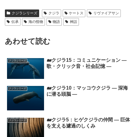
クジラシリーズ
クジラ
ケートス
リヴァイアサン
伝承
海の怪物
物語
神話
あわせて読む
🐋クジラ15：コミュニケーション ―
クジラシリーズ
歌・クリック音・社会記憶 ―
🐋クジラ10：マッコウクジラ ― 深海
クジラシリーズ
に潜る頭脳 ―
🐋クジラ5：ヒゲクジラの仲間 ― 巨体
クジラシリーズ
を支える濾過のしくみ