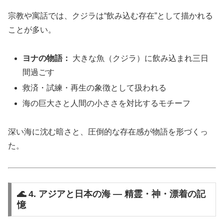
宗教や寓話では、クジラは“飲み込む存在”として描かれる
ことが多い。
ヨナの物語：
大きな魚（クジラ）に飲み込まれ三日
間過ごす
救済・試練・再生の象徴として扱われる
海の巨大さと人間の小ささを対比するモチーフ
深い海に沈む暗さと、圧倒的な存在感が物語を形づくっ
た。
🌊 4. アジアと日本の海 ― 精霊・神・漂着の記
憶