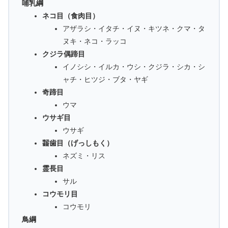
哺乳綱
ネコ目（食肉目）
アザラシ・イタチ・イヌ・キツネ・クマ・タ
ヌキ・ネコ・ラッコ
クジラ偶蹄目
イノシシ・イルカ・ウシ・クジラ・シカ・シ
ャチ・ヒツジ・ブタ・ヤギ
奇蹄目
ウマ
ウサギ目
ウサギ
齧歯目（げっしもく）
ネズミ・リス
霊長目
サル
コウモリ目
コウモリ
鳥綱