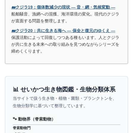
🐋クジラ19：個体数減少の現状 ― 音・網・気候変動 ―
船舶騒音、漁網への混獲、海洋環境の変化。現代のクジラ
が直面する問題を整理します。
🐋クジラ20：共に生きる海へ ― 保全と復元のゆくえ ―
保護活動によって回復しつつある種もいます。人とクジラ
が共に生きる未来への取り組みを見つめながらシリーズを
締めくくります。
📊 せいかつ生き物図鑑・生物分類体系
当サイトで扱う生き物・植物・菌類・プランクトンを、
生物分類学に基づいて整理しています。
🐾 動物界（脊索動物）
脊索動物門