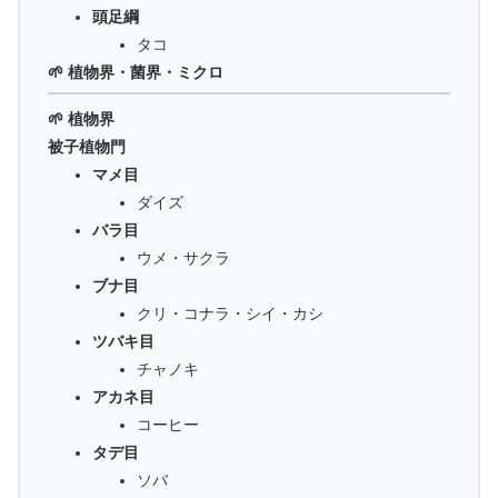
頭足綱
タコ
🌱 植物界・菌界・ミクロ
🌱 植物界
被子植物門
マメ目
ダイズ
バラ目
ウメ・サクラ
ブナ目
クリ・コナラ・シイ・カシ
ツバキ目
チャノキ
アカネ目
コーヒー
タデ目
ソバ