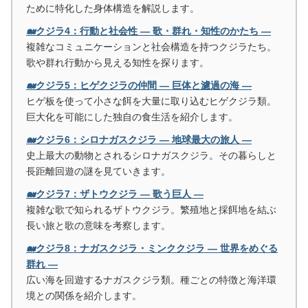
ために特化した身体構造を解説します。
🐋クジラ4：行動と社会性 ― 歌・群れ・知性のかたち ―
複雑なコミュニケーションと社会構造を持つクジラたち。
歌や群れ行動から見える知性を探ります。
🐋クジラ5：ヒゲクジラの仲間 ― 巨体と濾過の海 ―
ヒゲ板を使って小さな餌を大量に取り込むヒゲクジラ類。
巨大化を可能にした独自の食生活を紹介します。
🐋クジラ6：シロナガスクジラ ― 地球最大の旅人 ―
史上最大の動物とされるシロナガスクジラ。その暮らしと
長距離回遊の謎を見ていきます。
🐋クジラ7：ザトウクジラ ― 歌う巨人 ―
複雑な歌で知られるザトウクジラ。繁殖地と採餌地を結ぶ
長い旅と歌の意味を考察します。
🐋クジラ8：ナガスクジラ・ミンククジラ ― 世界をめぐる
群れ ―
広い海を回遊するナガスクジラ類。種ごとの特徴と海洋環
境との関係を紹介します。