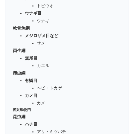
トビウオ
ウナギ目
ウナギ
軟骨魚綱
メジロザメ目など
サメ
両生綱
無尾目
カエル
爬虫綱
有鱗目
ヘビ・トカゲ
カメ目
カメ
節足動物門
昆虫綱
ハチ目
アリ・ミツバチ