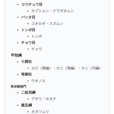
コウチュウ目
カブトムシ・クワガタムシ
バッタ目
コオロギ・スズムシ
トンボ目
トンボ
チョウ目
チョウ
甲殻綱
十脚目
エビ（海編）・カニ（海編）・カニ（川編）
等脚目
ウオノエ
軟体動物門
二枚貝綱
アサリ・ホタテ
腹足綱
カタツムリ