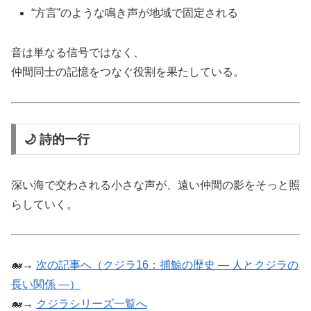
“方言”のような鳴き声が地域で固定される
音は単なる信号ではなく、
仲間同士の記憶をつなぐ役割を果たしている。
🌙 詩的一行
深い海で交わされる小さな声が、遠い仲間の影をそっと照
らしていく。
🐋→
次の記事へ（クジラ16：捕鯨の歴史 ― 人とクジラの
長い関係 ―）
🐋→
クジラシリーズ一覧へ