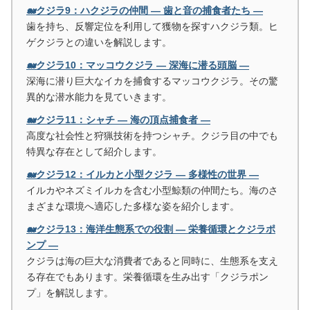
🐋クジラ9：ハクジラの仲間 ― 歯と音の捕食者たち ―
歯を持ち、反響定位を利用して獲物を探すハクジラ類。ヒ
ゲクジラとの違いを解説します。
🐋クジラ10：マッコウクジラ ― 深海に潜る頭脳 ―
深海に潜り巨大なイカを捕食するマッコウクジラ。その驚
異的な潜水能力を見ていきます。
🐋クジラ11：シャチ ― 海の頂点捕食者 ―
高度な社会性と狩猟技術を持つシャチ。クジラ目の中でも
特異な存在として紹介します。
🐋クジラ12：イルカと小型クジラ ― 多様性の世界 ―
イルカやネズミイルカを含む小型鯨類の仲間たち。海のさ
まざまな環境へ適応した多様な姿を紹介します。
🐋クジラ13：海洋生態系での役割 ― 栄養循環とクジラポ
ンプ ―
クジラは海の巨大な消費者であると同時に、生態系を支え
る存在でもあります。栄養循環を生み出す「クジラポン
プ」を解説します。