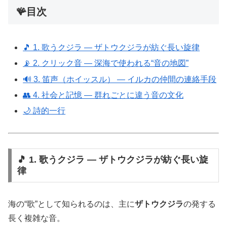
🪸目次
🎵 1. 歌うクジラ ― ザトウクジラが紡ぐ長い旋律
📡 2. クリック音 ― 深海で使われる“音の地図”
🔊 3. 笛声（ホイッスル） ― イルカの仲間の連絡手段
👥 4. 社会と記憶 ― 群れごとに違う音の文化
🌙 詩的一行
🎵 1. 歌うクジラ ― ザトウクジラが紡ぐ長い旋
律
海の“歌”として知られるのは、主に
ザトウクジラ
の発する
長く複雑な音。