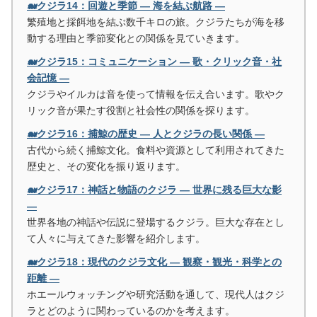
🐋クジラ14：回遊と季節 ― 海を結ぶ航路 ―
繁殖地と採餌地を結ぶ数千キロの旅。クジラたちが海を移
動する理由と季節変化との関係を見ていきます。
🐋クジラ15：コミュニケーション ― 歌・クリック音・社
会記憶 ―
クジラやイルカは音を使って情報を伝え合います。歌やク
リック音が果たす役割と社会性の関係を探ります。
🐋クジラ16：捕鯨の歴史 ― 人とクジラの長い関係 ―
古代から続く捕鯨文化。食料や資源として利用されてきた
歴史と、その変化を振り返ります。
🐋クジラ17：神話と物語のクジラ ― 世界に残る巨大な影
―
世界各地の神話や伝説に登場するクジラ。巨大な存在とし
て人々に与えてきた影響を紹介します。
🐋クジラ18：現代のクジラ文化 ― 観察・観光・科学との
距離 ―
ホエールウォッチングや研究活動を通して、現代人はクジ
ラとどのように関わっているのかを考えます。