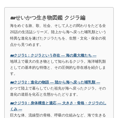
🐋せいかつ生き物図鑑 クジラ編
海をめぐる旅、歌、社会、そして人との関わりをたどる全
20話の生活誌シリーズ。陸上から海へ戻った哺乳類という
特異な進化を遂げたクジラたちを、生態・文化・保全の視
点から見つめます。
🐋クジラ1：クジラという存在 ― 海の最大種たち ―
地球上で最大の生き物として知られるクジラ。海洋哺乳類
としての基本的な特徴と、その圧倒的な存在感を紹介しま
す。
🐋クジラ2：進化の物語 ― 陸から海へ戻った哺乳類 ―
かつて陸上で暮らしていた祖先が海へ戻ったクジラ。その
進化の道筋を化石と生態からたどります。
🐋クジラ3：身体構造と適応 ― 大きさ・骨格・クジラのし
くみ ―
巨大な体、流線型の骨格、呼吸の仕組みなど、海で生きる