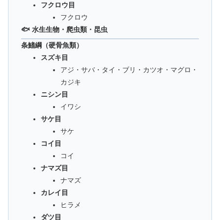
フクロウ目
フクロウ
🐟 水生生物・爬虫類・昆虫
条鰭綱（硬骨魚類）
スズキ目
アジ・サバ・タイ・ブリ・カツオ・マグロ・
カジキ
ニシン目
イワシ
サケ目
サケ
コイ目
コイ
ナマズ目
ナマズ
カレイ目
ヒラメ
ダツ目