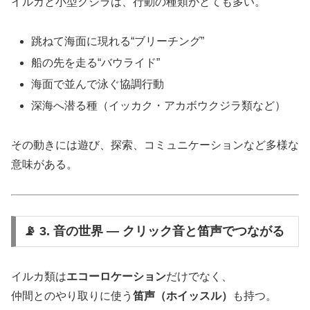
イルカと小型クジラは、行動の種類がとても多い。
跳ねて海面に現れる“ブリーチング”
船の先を走る“バウライド”
海面で並んで泳ぐ協調行動
深海へ潜る種（イッカク・アカボウクジラ類など）
その動きには遊び、探索、コミュニケーションなど多様な
意味がある。
📡 3. 音の世界 ― クリック音と笛声でつながる
イルカ類は
エコーロケーション
だけでなく、
仲間とのやり取りに使う
笛声（ホイッスル）
も持つ。