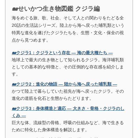
🐋せいかつ生き物図鑑 クジラ編
海をめぐる旅、歌、社会、そして人との関わりをたどる全
20話の生活誌シリーズ。陸上から海へ戻った哺乳類という
特異な進化を遂げたクジラたちを、生態・文化・保全の視
点から見つめます。
🐋クジラ1：クジラという存在 ― 海の最大種たち ―
地球上で最大の生き物として知られるクジラ。海洋哺乳類
としての基本的な特徴と、その圧倒的な存在感を紹介しま
す。
🐋クジラ2：進化の物語 ― 陸から海へ戻った哺乳類 ―
かつて陸上で暮らしていた祖先が海へ戻ったクジラ。その
進化の道筋を化石と生態からたどります。
🐋クジラ3：身体構造と適応 ― 大きさ・骨格・クジラのし
くみ ―
巨大な体、流線型の骨格、呼吸の仕組みなど、海で生きる
ために特化した身体構造を解説します。