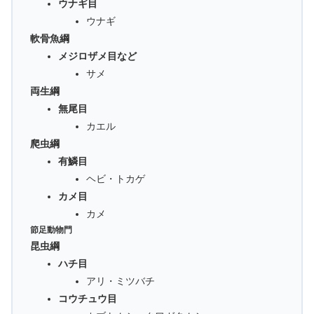
ウナギ目
ウナギ
軟骨魚綱
メジロザメ目など
サメ
両生綱
無尾目
カエル
爬虫綱
有鱗目
ヘビ・トカゲ
カメ目
カメ
節足動物門
昆虫綱
ハチ目
アリ・ミツバチ
コウチュウ目