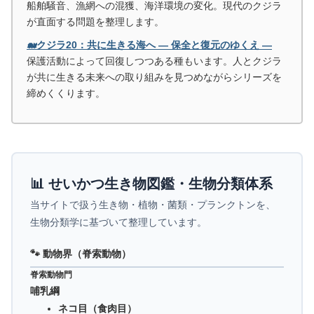
船舶騒音、漁網への混獲、海洋環境の変化。現代のクジラ
が直面する問題を整理します。
🐋クジラ20：共に生きる海へ ― 保全と復元のゆくえ ―
保護活動によって回復しつつある種もいます。人とクジラ
が共に生きる未来への取り組みを見つめながらシリーズを
締めくくります。
📊 せいかつ生き物図鑑・生物分類体系
当サイトで扱う生き物・植物・菌類・プランクトンを、
生物分類学に基づいて整理しています。
🐾 動物界（脊索動物）
脊索動物門
哺乳綱
ネコ目（食肉目）