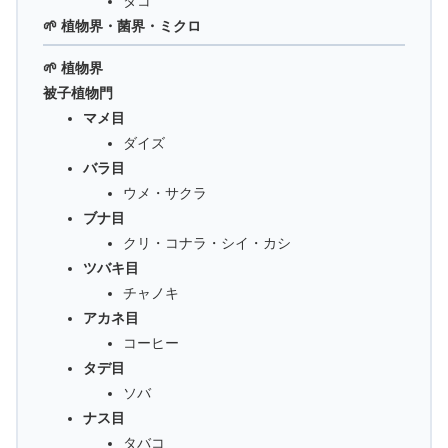
タコ
🌱 植物界・菌界・ミクロ
🌱 植物界
被子植物門
マメ目
ダイズ
バラ目
ウメ・サクラ
ブナ目
クリ・コナラ・シイ・カシ
ツバキ目
チャノキ
アカネ目
コーヒー
タデ目
ソバ
ナス目
タバコ