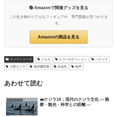
📚 Amazonで関連グッズを見る
この生き物のリアルなフィギュアや、専門図鑑が見つかりま
す。
Amazonの商品を見る
クジラシリーズ
イルカ
エコーロケーション
ハクジラ
小型クジラ
海洋哺乳類
社会性
笛声
あわせて読む
🐋クジラ18：現代のクジラ文化 ― 観
クジラシリーズ
察・観光・科学との距離 ―