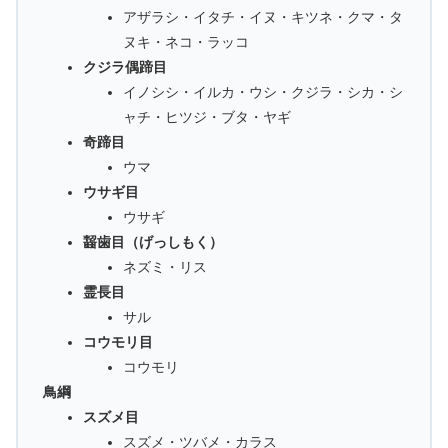
アザラシ・イタチ・イヌ・キツネ・クマ・タ
ヌキ・ネコ・ラッコ
クジラ偶蹄目
イノシシ・イルカ・ウシ・クジラ・シカ・シ
ャチ・ヒツジ・ブタ・ヤギ
奇蹄目
ウマ
ウサギ目
ウサギ
齧歯目（げっしもく）
ネズミ・リス
霊長目
サル
コウモリ目
コウモリ
鳥綱
スズメ目
スズメ・ツバメ・カラス