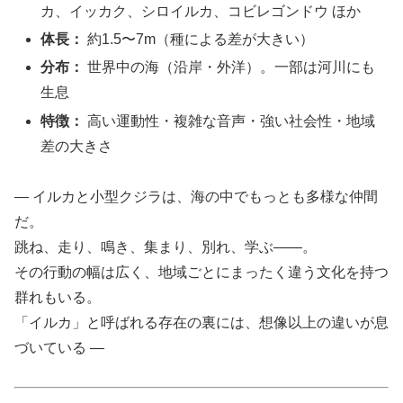
カ、イッカク、シロイルカ、コビレゴンドウ ほか
体長：
約1.5〜7m（種による差が大きい）
分布：
世界中の海（沿岸・外洋）。一部は河川にも
生息
特徴：
高い運動性・複雑な音声・強い社会性・地域
差の大きさ
― イルカと小型クジラは、海の中でもっとも多様な仲間
だ。
跳ね、走り、鳴き、集まり、別れ、学ぶ――。
その行動の幅は広く、地域ごとにまったく違う文化を持つ
群れもいる。
「イルカ」と呼ばれる存在の裏には、想像以上の違いが息
づいている ―