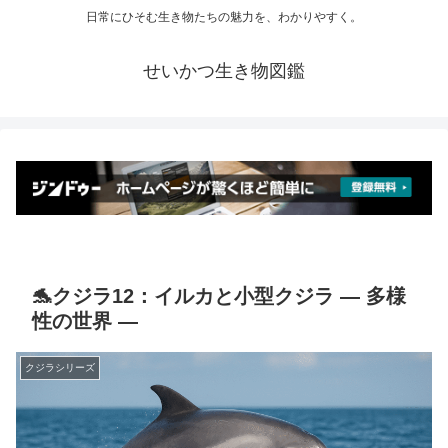
日常にひそむ生き物たちの魅力を、わかりやすく。
せいかつ生き物図鑑
🐬クジラ12：イルカと小型クジラ ― 多様
性の世界 ―
クジラシリーズ