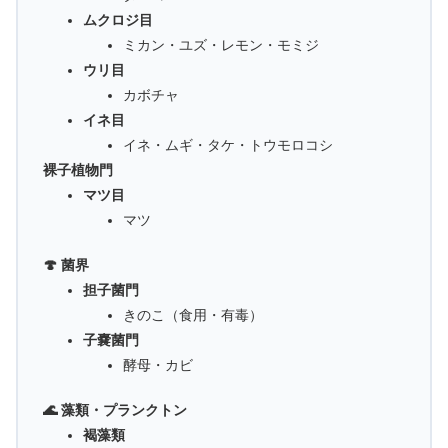
ムクロジ目
ミカン・ユズ・レモン・モミジ
ウリ目
カボチャ
イネ目
イネ・ムギ・タケ・トウモロコシ
裸子植物門
マツ目
マツ
🍄 菌界
担子菌門
きのこ（食用・有毒）
子嚢菌門
酵母・カビ
🌊 藻類・プランクトン
褐藻類