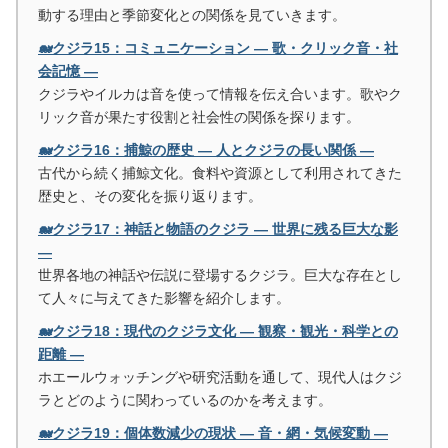
動する理由と季節変化との関係を見ていきます。
🐋クジラ15：コミュニケーション ― 歌・クリック音・社
会記憶 ―
クジラやイルカは音を使って情報を伝え合います。歌やク
リック音が果たす役割と社会性の関係を探ります。
🐋クジラ16：捕鯨の歴史 ― 人とクジラの長い関係 ―
古代から続く捕鯨文化。食料や資源として利用されてきた
歴史と、その変化を振り返ります。
🐋クジラ17：神話と物語のクジラ ― 世界に残る巨大な影
―
世界各地の神話や伝説に登場するクジラ。巨大な存在とし
て人々に与えてきた影響を紹介します。
🐋クジラ18：現代のクジラ文化 ― 観察・観光・科学との
距離 ―
ホエールウォッチングや研究活動を通して、現代人はクジ
ラとどのように関わっているのかを考えます。
🐋クジラ19：個体数減少の現状 ― 音・網・気候変動 ―