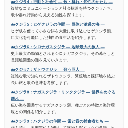
🐋クジラ4：行動と社会性 ― 歌・群れ・知性のかたち ―
複雑なコミュニケーションと社会構造を持つクジラたち。
歌や群れ行動から見える知性を探ります。
🐋クジラ5：ヒゲクジラの仲間 ― 巨体と濾過の海 ―
ヒゲ板を使って小さな餌を大量に取り込むヒゲクジラ類。
巨大化を可能にした独自の食生活を紹介します。
🐋クジラ6：シロナガスクジラ ― 地球最大の旅人 ―
史上最大の動物とされるシロナガスクジラ。その暮らしと
長距離回遊の謎を見ていきます。
🐋クジラ7：ザトウクジラ ― 歌う巨人 ―
複雑な歌で知られるザトウクジラ。繁殖地と採餌地を結ぶ
長い旅と歌の意味を考察します。
🐋クジラ8：ナガスクジラ・ミンククジラ ― 世界をめぐる
群れ ―
広い海を回遊するナガスクジラ類。種ごとの特徴と海洋環
境との関係を紹介します。
🐋クジラ9：ハクジラの仲間 ― 歯と音の捕食者たち ―
歯を持ち、反響定位を利用して獲物を探すハクジラ類。ヒ