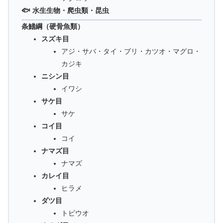
🐟 水生生物・爬虫類・昆虫
条鰭綱（硬骨魚類）
スズキ目
アジ・サバ・タイ・ブリ・カツオ・マグロ・
カジキ
ニシン目
イワシ
サケ目
サケ
コイ目
コイ
ナマズ目
ナマズ
カレイ目
ヒラメ
ダツ目
トビウオ