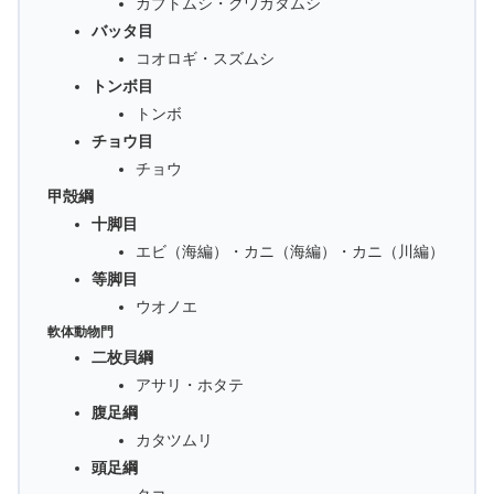
カブトムシ・クワガタムシ
バッタ目
コオロギ・スズムシ
トンボ目
トンボ
チョウ目
チョウ
甲殻綱
十脚目
エビ（海編）・カニ（海編）・カニ（川編）
等脚目
ウオノエ
軟体動物門
二枚貝綱
アサリ・ホタテ
腹足綱
カタツムリ
頭足綱