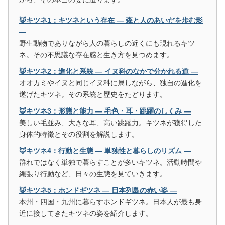
🦊キツネ1：キツネという存在 ― 森と人のあいだを歩む影
―
野生動物でありながら人の暮らしの近くにも現れるキツ
ネ。その不思議な存在感と生き方を見つめます。
🦊キツネ2：進化と系統 ― イヌ科のなかで分かれる道 ―
オオカミやイヌと同じイヌ科に属しながら、独自の進化を
遂げたキツネ。その系統と歴史をたどります。
🦊キツネ3：形態と能力 ― 毛色・耳・跳躍のしくみ ―
美しい毛並み、大きな耳、高い跳躍力。キツネが獲得した
身体的特徴とその役割を解説します。
🦊キツネ4：行動と生態 ― 単独性と暮らしのリズム ―
群れではなく単独で暮らすことが多いキツネ。活動時間や
縄張り行動など、日々の生態を見ていきます。
🦊キツネ5：ホンドギツネ ― 日本列島の赤い姿 ―
本州・四国・九州に暮らすホンドギツネ。日本人が最も身
近に接してきたキツネの姿を紹介します。