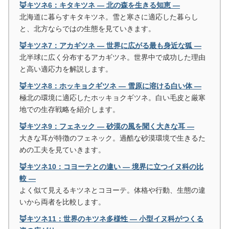
🦊キツネ6：キタキツネ ― 北の森を生きる知恵 ―
北海道に暮らすキタキツネ。雪と寒さに適応した暮らし
と、北方ならではの生態を見ていきます。
🦊キツネ7：アカギツネ ― 世界に広がる最も身近な狐 ―
北半球に広く分布するアカギツネ。世界中で成功した理由
と高い適応力を解説します。
🦊キツネ8：ホッキョクギツネ ― 雪原に溶ける白い体 ―
極北の環境に適応したホッキョクギツネ。白い毛皮と厳寒
地での生存戦略を紹介します。
🦊キツネ9：フェネック ― 砂漠の風を聞く大きな耳 ―
大きな耳が特徴のフェネック。過酷な砂漠環境で生きるた
めの工夫を見ていきます。
🦊キツネ10：コヨーテとの違い ― 境界に立つイヌ科の比
較 ―
よく似て見えるキツネとコヨーテ。体格や行動、生態の違
いから両者を比較します。
🦊キツネ11：世界のキツネ多様性 ― 小型イヌ科がつくる