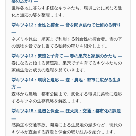
姿の広がり ―
世界各地に暮らす多様なキツネたち。環境ごとに異なる進
化と適応の姿を整理します。
🦊キツネ12：食性と捕食 ― 音を聞き跳ねて仕留める狩り
―
ネズミや昆虫、果実まで利用する雑食性の捕食者。雪の下
の獲物を音で探し当てる独特の狩りを紹介します。
🦊キツネ13：繁殖と子育て ― 春の巣穴と家族のかたち ―
春になると始まる繁殖期。巣穴で子を育てるキツネたちの
家族生活と成長の過程を見ていきます。
🦊キツネ14：環境と適応 ― 森・農地・都市に広がる生き
方 ―
森林から農地、都市公園まで。変化する環境に柔軟に適応
するキツネの生存戦略を解説します。
🦊キツネ15：危機と保全 ― 狂犬病・交通・都市化の課題
―
感染症や交通事故、開発による生息地の減少など、現代の
キツネが直面する課題と保全の取り組みを紹介します。