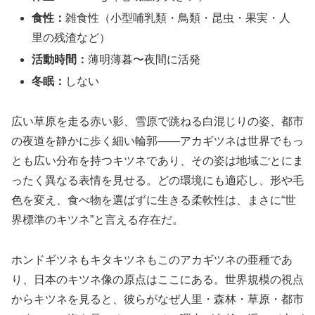
食性：
雑食性（小型哺乳類・鳥類・昆虫・果実・人
里の残渣など）
活動時間：
薄明薄暮〜夜間に活発
冬眠：
しない
広い草原を走る赤い影、雪原で跳ねる白混じりの姿、都市
の夜道を静かに歩く細い輪郭――アカギツネは世界でもっ
とも広い分布を持つキツネであり、その姿は地域ごとにま
ったく異なる表情を見せる。どの環境にも適応し、形や毛
色を変え、食べ物を選ばずに生きる柔軟性は、まさに“世
界標準のキツネ”と言える存在だ。
ホンドギツネもキタキツネもこのアカギツネの亜種であ
り、日本のキツネ像の原点はここにある。世界規模の視点
からキツネを見ると、彼らがなぜ人里・森林・草原・都市