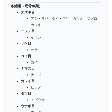
条鰭綱（硬骨魚類）
スズキ目
アジ・サバ・タイ・ブリ・カツオ・マグロ・
カジキ
ニシン目
イワシ
サケ目
サケ
コイ目
コイ
ナマズ目
ナマズ
カレイ目
ヒラメ
ダツ目
トビウオ
ウナギ目