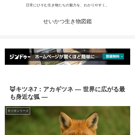
日常にひそむ生き物たちの魅力を、わかりやすく。
せいかつ生き物図鑑
🦊キツネ7：アカギツネ ― 世界に広がる最
も身近な狐 ―
キツネシリーズ