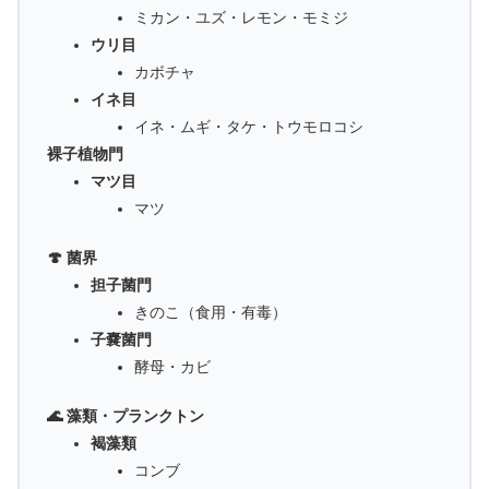
ミカン・ユズ・レモン・モミジ
ウリ目
カボチャ
イネ目
イネ・ムギ・タケ・トウモロコシ
裸子植物門
マツ目
マツ
🍄 菌界
担子菌門
きのこ（食用・有毒）
子嚢菌門
酵母・カビ
🌊 藻類・プランクトン
褐藻類
コンブ