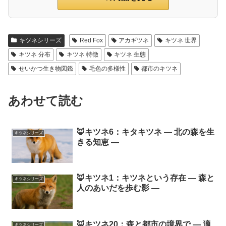
キツネシリーズ
Red Fox
アカギツネ
キツネ 世界
キツネ 分布
キツネ 特徴
キツネ 生態
せいかつ生き物図鑑
毛色の多様性
都市のキツネ
あわせて読む
🦊キツネ6：キタキツネ ― 北の森を生
キツネシリーズ
きる知恵 ―
🦊キツネ1：キツネという存在 ― 森と
キツネシリーズ
人のあいだを歩む影 ―
🦊キツネ20：森と都市の境界で ― 適
キツネシリーズ