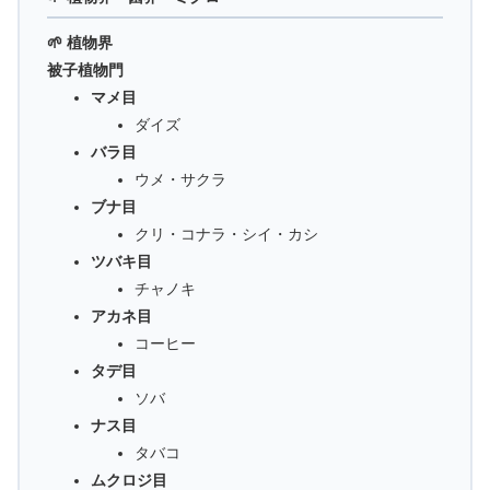
🌱 植物界
被子植物門
マメ目
ダイズ
バラ目
ウメ・サクラ
ブナ目
クリ・コナラ・シイ・カシ
ツバキ目
チャノキ
アカネ目
コーヒー
タデ目
ソバ
ナス目
タバコ
ムクロジ目