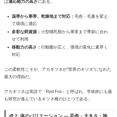
は
適応能力の高さ
にある。
温帯から寒帯、乾燥地まで対応：
毛色・毛量を変え
て環境に適応
多彩な餌資源：
小型哺乳類から果実まで季節に合わ
せて利用
移動力の高さ：
行動圏が広く、環境の変化に素早く
対応
この柔軟性こそが、アカギツネが“世界のキツネ”になれた
最大の理由だ。
アカギツネは英語で「Red Fox」と呼ばれ、学術的にも最
も研究が進んでいるキツネ種のひとつである。
🎨 2. 体のバリエーション ― 毛色・大きさ・地