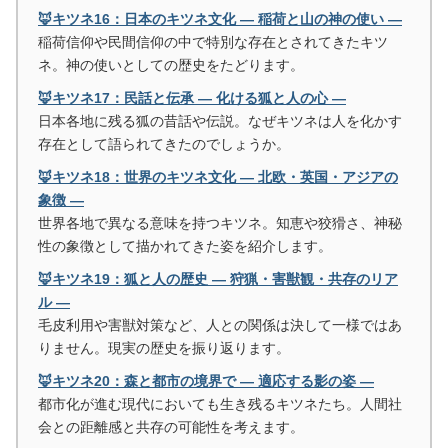
🦊キツネ16：日本のキツネ文化 ― 稲荷と山の神の使い ―
稲荷信仰や民間信仰の中で特別な存在とされてきたキツ
ネ。神の使いとしての歴史をたどります。
🦊キツネ17：民話と伝承 ― 化ける狐と人の心 ―
日本各地に残る狐の昔話や伝説。なぜキツネは人を化かす
存在として語られてきたのでしょうか。
🦊キツネ18：世界のキツネ文化 ― 北欧・英国・アジアの
象徴 ―
世界各地で異なる意味を持つキツネ。知恵や狡猾さ、神秘
性の象徴として描かれてきた姿を紹介します。
🦊キツネ19：狐と人の歴史 ― 狩猟・害獣観・共存のリア
ル ―
毛皮利用や害獣対策など、人との関係は決して一様ではあ
りません。現実の歴史を振り返ります。
🦊キツネ20：森と都市の境界で ― 適応する影の姿 ―
都市化が進む現代においても生き残るキツネたち。人間社
会との距離感と共存の可能性を考えます。