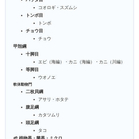
コオロギ・スズムシ
トンボ目
トンボ
チョウ目
チョウ
甲殻綱
十脚目
エビ（海編）・カニ（海編）・カニ（川編）
等脚目
ウオノエ
軟体動物門
二枚貝綱
アサリ・ホタテ
腹足綱
カタツムリ
頭足綱
タコ
🌱 植物界・菌界・ミクロ