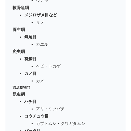
ウナギ
軟骨魚綱
メジロザメ目など
サメ
両生綱
無尾目
カエル
爬虫綱
有鱗目
ヘビ・トカゲ
カメ目
カメ
節足動物門
昆虫綱
ハチ目
アリ・ミツバチ
コウチュウ目
カブトムシ・クワガタムシ
バッタ目