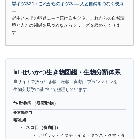
🦊キツネ21：これからのキツネ ― 人と自然をつなぐ視点
―
野生と人里の境界に生き続けるキツネ。これからの自然環
境と人との関係を見つめながらシリーズを締めくくりま
す。
📊 せいかつ生き物図鑑・生物分類体系
当サイトで扱う生き物・植物・菌類・プランクトンを、
生物分類学に基づいて整理しています。
🐾 動物界（脊索動物）
脊索動物門
哺乳綱
ネコ目（食肉目）
アザラシ・イタチ・イヌ・キツネ・クマ・タ