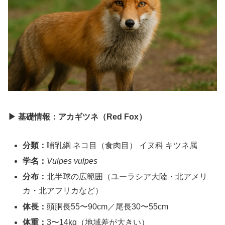
▶ 基礎情報：アカギツネ（Red Fox）
分類：
哺乳綱 ネコ目（食肉目） イヌ科 キツネ属
学名：
Vulpes vulpes
分布：
北半球の広範囲（ユーラシア大陸・北アメリ
カ・北アフリカなど）
体長：
頭胴長55〜90cm／尾長30〜55cm
体重：
3〜14kg（地域差が大きい）