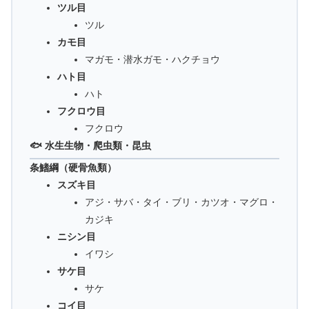
ツル目
ツル
カモ目
マガモ・潜水ガモ・ハクチョウ
ハト目
ハト
フクロウ目
フクロウ
🐟 水生生物・爬虫類・昆虫
条鰭綱（硬骨魚類）
スズキ目
アジ・サバ・タイ・ブリ・カツオ・マグロ・
カジキ
ニシン目
イワシ
サケ目
サケ
コイ目