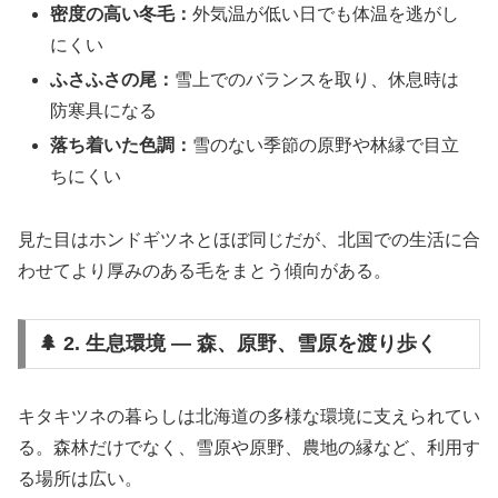
密度の高い冬毛：
外気温が低い日でも体温を逃がし
にくい
ふさふさの尾：
雪上でのバランスを取り、休息時は
防寒具になる
落ち着いた色調：
雪のない季節の原野や林縁で目立
ちにくい
見た目はホンドギツネとほぼ同じだが、北国での生活に合
わせてより厚みのある毛をまとう傾向がある。
🌲 2. 生息環境 ― 森、原野、雪原を渡り歩く
キタキツネの暮らしは北海道の多様な環境に支えられてい
る。森林だけでなく、雪原や原野、農地の縁など、利用す
る場所は広い。