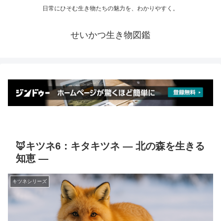
日常にひそむ生き物たちの魅力を、わかりやすく。
せいかつ生き物図鑑
🦊キツネ6：キタキツネ ― 北の森を生きる
知恵 ―
キツネシリーズ