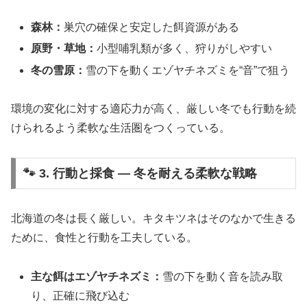
森林：
巣穴の確保と安定した餌資源がある
原野・草地：
小型哺乳類が多く、狩りがしやすい
冬の雪原：
雪の下を動くエゾヤチネズミを“音”で狙う
環境の変化に対する適応力が高く、厳しい冬でも行動を続
けられるよう柔軟な生活圏をつくっている。
🐾 3. 行動と採食 ― 冬を耐える柔軟な戦略
北海道の冬は長く厳しい。キタキツネはそのなかで生きる
ために、食性と行動を工夫している。
主な餌はエゾヤチネズミ：
雪の下を動く音を読み取
り、正確に飛び込む