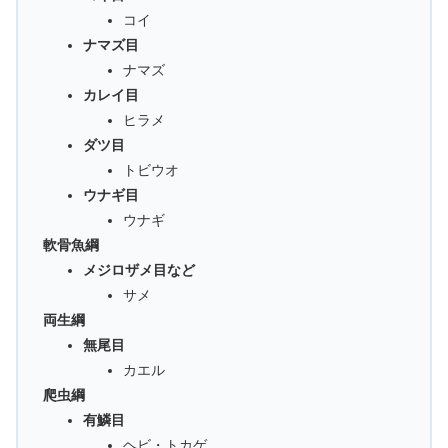
コイ
ナマズ目
ナマズ
カレイ目
ヒラメ
ダツ目
トビウオ
ウナギ目
ウナギ
軟骨魚綱
メジロザメ目など
サメ
両生綱
無尾目
カエル
爬虫綱
有鱗目
ヘビ・トカゲ