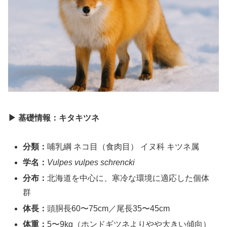
▶ 基礎情報：キタキツネ
分類：
哺乳綱 ネコ目（食肉目） イヌ科 キツネ属
学名：
Vulpes vulpes schrencki
分布：
北海道を中心に、寒冷な環境に適応した個体
群
体長：
頭胴長60〜75cm／尾長35〜45cm
体重：
5〜9kg（ホンドギツネよりやや大きい傾向）