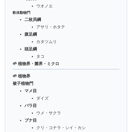
ウオノエ
軟体動物門
二枚貝綱
アサリ・ホタテ
腹足綱
カタツムリ
頭足綱
タコ
🌱 植物界・菌界・ミクロ
🌱 植物界
被子植物門
マメ目
ダイズ
バラ目
ウメ・サクラ
ブナ目
クリ・コナラ・シイ・カシ