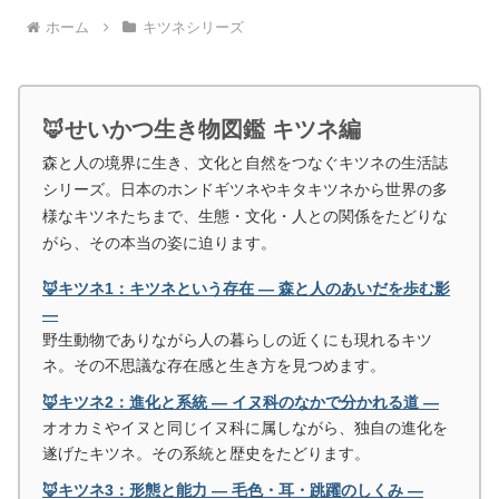
ホーム
キツネシリーズ
🦊せいかつ生き物図鑑 キツネ編
森と人の境界に生き、文化と自然をつなぐキツネの生活誌
シリーズ。日本のホンドギツネやキタキツネから世界の多
様なキツネたちまで、生態・文化・人との関係をたどりな
がら、その本当の姿に迫ります。
🦊キツネ1：キツネという存在 ― 森と人のあいだを歩む影
―
野生動物でありながら人の暮らしの近くにも現れるキツ
ネ。その不思議な存在感と生き方を見つめます。
🦊キツネ2：進化と系統 ― イヌ科のなかで分かれる道 ―
オオカミやイヌと同じイヌ科に属しながら、独自の進化を
遂げたキツネ。その系統と歴史をたどります。
🦊キツネ3：形態と能力 ― 毛色・耳・跳躍のしくみ ―