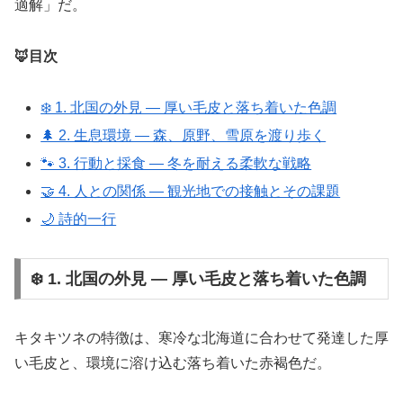
適解」だ。
🦊目次
❄️ 1. 北国の外見 ― 厚い毛皮と落ち着いた色調
🌲 2. 生息環境 ― 森、原野、雪原を渡り歩く
🐾 3. 行動と採食 ― 冬を耐える柔軟な戦略
🤝 4. 人との関係 ― 観光地での接触とその課題
🌙 詩的一行
❄️ 1. 北国の外見 ― 厚い毛皮と落ち着いた色調
キタキツネの特徴は、寒冷な北海道に合わせて発達した厚
い毛皮と、環境に溶け込む落ち着いた赤褐色だ。