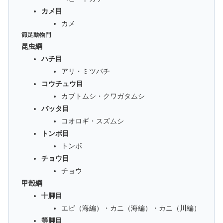
カメ目
カメ
節足動物門
昆虫綱
ハチ目
アリ・ミツバチ
コウチュウ目
カブトムシ・クワガタムシ
バッタ目
コオロギ・スズムシ
トンボ目
トンボ
チョウ目
チョウ
甲殻綱
十脚目
エビ（海編）・カニ（海編）・カニ（川編）
等脚目