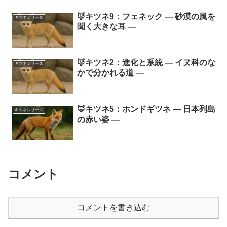
🦊キツネ9：フェネック ― 砂漠の風を
キツネシリーズ
聞く大きな耳 ―
🦊キツネ2：進化と系統 ― イヌ科のな
キツネシリーズ
かで分かれる道 ―
🦊キツネ5：ホンドギツネ ― 日本列島
キツネシリーズ
の赤い姿 ―
コメント
コメントを書き込む