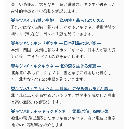
美しい毛並み、大きな耳、高い跳躍力。キツネが獲得した
身体的特徴とその役割を解説します。
🦊キツネ4：行動と生態 ― 単独性と暮らしのリズム ―
群れではなく単独で暮らすことが多いキツネ。活動時間や
縄張り行動など、日々の生態を見ていきます。
🦊キツネ5：ホンドギツネ ― 日本列島の赤い姿 ―
本州・四国・九州に暮らすホンドギツネ。日本人が最も身
近に接してきたキツネの姿を紹介します。
🦊キツネ6：キタキツネ ― 北の森を生きる知恵 ―
北海道に暮らすキタキツネ。雪と寒さに適応した暮らし
と、北方ならではの生態を見ていきます。
🦊キツネ7：アカギツネ ― 世界に広がる最も身近な狐 ―
北半球に広く分布するアカギツネ。世界中で成功した理由
と高い適応力を解説します。
🦊キツネ8：ホッキョクギツネ ― 雪原に溶ける白い体 ―
極北の環境に適応したホッキョクギツネ。白い毛皮と厳寒
地での生存戦略を紹介します。