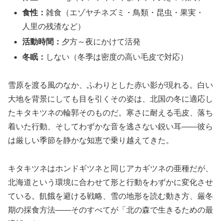
食性：
雑食（エゾヤチネズミ・鳥類・昆虫・果実・
人里の残渣など）
活動時間：
夕方～夜にかけて活発
冬眠：
しない（冬季は密度の高い毛皮で対応）
雪原を渡る風のなか、ふわりとした赤い影が現れる。白い
大地を背景にしても目を引くその姿は、北国の冬に適応し
たキタキツネの輪郭そのものだ。寒さに耐える毛皮、落ち
着いた行動、そしてわずかな音を逃さない鋭い耳――彼ら
は厳しい季節を静かな知恵で乗り越えてきた。
キタキツネはホンドギツネと同じアカギツネの亜種だが、
北海道という環境に合わせて形と行動をわずかに変化させ
ている。飢餓を避ける戦略、雪の地形を読む動き方、厳冬
期の採食方法――そのすべてが「北の森で生きるための最