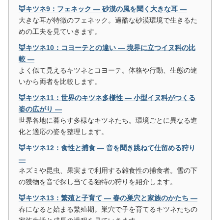
🦊キツネ9：フェネック ― 砂漠の風を聞く大きな耳 ―
大きな耳が特徴のフェネック。過酷な砂漠環境で生きるた
めの工夫を見ていきます。
🦊キツネ10：コヨーテとの違い ― 境界に立つイヌ科の比
較 ―
よく似て見えるキツネとコヨーテ。体格や行動、生態の違
いから両者を比較します。
🦊キツネ11：世界のキツネ多様性 ― 小型イヌ科がつくる
姿の広がり ―
世界各地に暮らす多様なキツネたち。環境ごとに異なる進
化と適応の姿を整理します。
🦊キツネ12：食性と捕食 ― 音を聞き跳ねて仕留める狩り
―
ネズミや昆虫、果実まで利用する雑食性の捕食者。雪の下
の獲物を音で探し当てる独特の狩りを紹介します。
🦊キツネ13：繁殖と子育て ― 春の巣穴と家族のかたち ―
春になると始まる繁殖期。巣穴で子を育てるキツネたちの