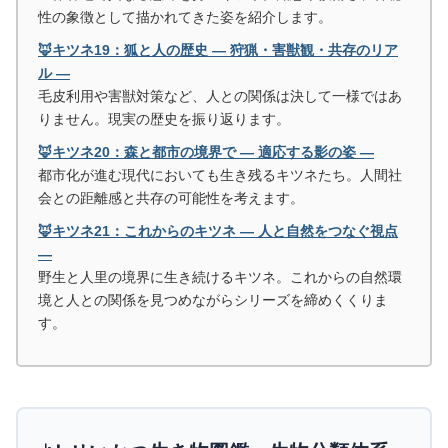
性の象徴として描かれてきた姿を紹介します。
🦊キツネ19：狐と人の歴史 ― 狩猟・害獣観・共存のリア
ル ―
毛皮利用や害獣対策など、人との関係は決して一様ではあ
りません。現実の歴史を振り返ります。
🦊キツネ20：森と都市の境界で ― 適応する影の姿 ―
都市化が進む現代においても生き残るキツネたち。人間社
会との距離感と共存の可能性を考えます。
🦊キツネ21：これからのキツネ ― 人と自然をつなぐ視点
―
野生と人里の境界に生き続けるキツネ。これからの自然環
境と人との関係を見つめながらシリーズを締めくくりま
す。