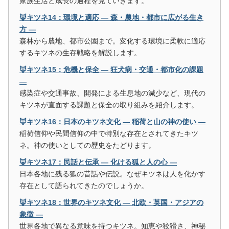
家族生活と成長の過程を見ていきます。
🦊キツネ14：環境と適応 ― 森・農地・都市に広がる生き
方 ―
森林から農地、都市公園まで。変化する環境に柔軟に適応
するキツネの生存戦略を解説します。
🦊キツネ15：危機と保全 ― 狂犬病・交通・都市化の課題
―
感染症や交通事故、開発による生息地の減少など、現代の
キツネが直面する課題と保全の取り組みを紹介します。
🦊キツネ16：日本のキツネ文化 ― 稲荷と山の神の使い ―
稲荷信仰や民間信仰の中で特別な存在とされてきたキツ
ネ。神の使いとしての歴史をたどります。
🦊キツネ17：民話と伝承 ― 化ける狐と人の心 ―
日本各地に残る狐の昔話や伝説。なぜキツネは人を化かす
存在として語られてきたのでしょうか。
🦊キツネ18：世界のキツネ文化 ― 北欧・英国・アジアの
象徴 ―
世界各地で異なる意味を持つキツネ。知恵や狡猾さ、神秘