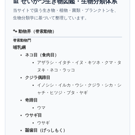
📊 せいかつ生き物図鑑・生物分類体系
当サイトで扱う生き物・植物・菌類・プランクトンを、
生物分類学に基づいて整理しています。
🐾 動物界（脊索動物）
脊索動物門
哺乳綱
ネコ目（食肉目）
アザラシ・イタチ・イヌ・キツネ・クマ・タ
ヌキ・ネコ・ラッコ
クジラ偶蹄目
イノシシ・イルカ・ウシ・クジラ・シカ・シ
ャチ・ヒツジ・ブタ・ヤギ
奇蹄目
ウマ
ウサギ目
ウサギ
齧歯目（げっしもく）