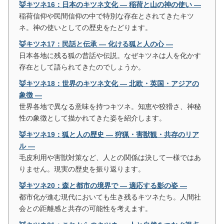
🦊キツネ16：日本のキツネ文化 ― 稲荷と山の神の使い ―
稲荷信仰や民間信仰の中で特別な存在とされてきたキツ
ネ。神の使いとしての歴史をたどります。
🦊キツネ17：民話と伝承 ― 化ける狐と人の心 ―
日本各地に残る狐の昔話や伝説。なぜキツネは人を化かす
存在として語られてきたのでしょうか。
🦊キツネ18：世界のキツネ文化 ― 北欧・英国・アジアの
象徴 ―
世界各地で異なる意味を持つキツネ。知恵や狡猾さ、神秘
性の象徴として描かれてきた姿を紹介します。
🦊キツネ19：狐と人の歴史 ― 狩猟・害獣観・共存のリア
ル ―
毛皮利用や害獣対策など、人との関係は決して一様ではあ
りません。現実の歴史を振り返ります。
🦊キツネ20：森と都市の境界で ― 適応する影の姿 ―
都市化が進む現代においても生き残るキツネたち。人間社
会との距離感と共存の可能性を考えます。