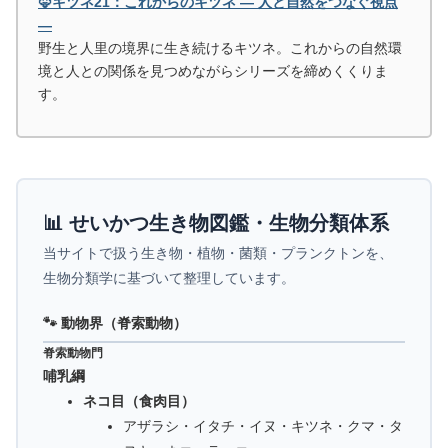
🦊キツネ21：これからのキツネ ― 人と自然をつなぐ視点
―
野生と人里の境界に生き続けるキツネ。これからの自然環
境と人との関係を見つめながらシリーズを締めくくりま
す。
📊 せいかつ生き物図鑑・生物分類体系
当サイトで扱う生き物・植物・菌類・プランクトンを、
生物分類学に基づいて整理しています。
🐾 動物界（脊索動物）
脊索動物門
哺乳綱
ネコ目（食肉目）
アザラシ・イタチ・イヌ・キツネ・クマ・タ