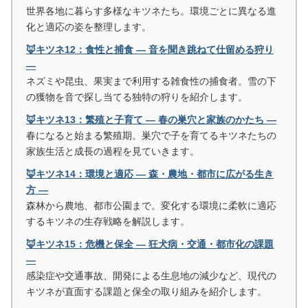
世界各地に暮らす多様なキツネたち。環境ごとに異なる進
化と適応の姿を整理します。
🦊キツネ12：食性と捕食 ― 音を聞き跳ねて仕留める狩り
―
ネズミや昆虫、果実まで利用する雑食性の捕食者。雪の下
の獲物を音で探し当てる独特の狩りを紹介します。
🦊キツネ13：繁殖と子育て ― 春の巣穴と家族のかたち ―
春になると始まる繁殖期。巣穴で子を育てるキツネたちの
家族生活と成長の過程を見ていきます。
🦊キツネ14：環境と適応 ― 森・農地・都市に広がる生き
方 ―
森林から農地、都市公園まで。変化する環境に柔軟に適応
するキツネの生存戦略を解説します。
🦊キツネ15：危機と保全 ― 狂犬病・交通・都市化の課題
―
感染症や交通事故、開発による生息地の減少など、現代の
キツネが直面する課題と保全の取り組みを紹介します。