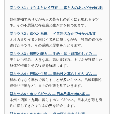
🦊キツネ1：キツネという存在 ― 森と人のあいだを歩む影
―
野生動物でありながら人の暮らしの近くにも現れるキツ
ネ。その不思議な存在感と生き方を見つめます。
🦊キツネ2：進化と系統 ― イヌ科のなかで分かれる道 ―
オオカミやイヌと同じイヌ科に属しながら、独自の進化を
遂げたキツネ。その系統と歴史をたどります。
🦊キツネ3：形態と能力 ― 毛色・耳・跳躍のしくみ ―
美しい毛並み、大きな耳、高い跳躍力。キツネが獲得した
身体的特徴とその役割を解説します。
🦊キツネ4：行動と生態 ― 単独性と暮らしのリズム ―
群れではなく単独で暮らすことが多いキツネ。活動時間や
縄張り行動など、日々の生態を見ていきます。
🦊キツネ5：ホンドギツネ ― 日本列島の赤い姿 ―
本州・四国・九州に暮らすホンドギツネ。日本人が最も身
近に接してきたキツネの姿を紹介します。