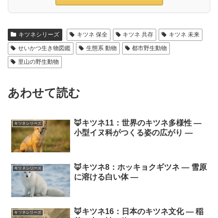
キツネシリーズ
キツネ 保全
キツネ 共存
キツネ 未来
せいかつ生き物図鑑
生態系 動物
都市野生動物
里山の野生動物
あわせて読む
🦊キツネ11：世界のキツネ多様性 ―
キツネシリーズ
小型イヌ科がつくる姿の広がり ―
🦊キツネ8：ホッキョクギツネ ― 雪原
キツネシリーズ
に溶ける白い体 ―
🦊キツネ16：日本のキツネ文化 ― 稲
キツネシリーズ