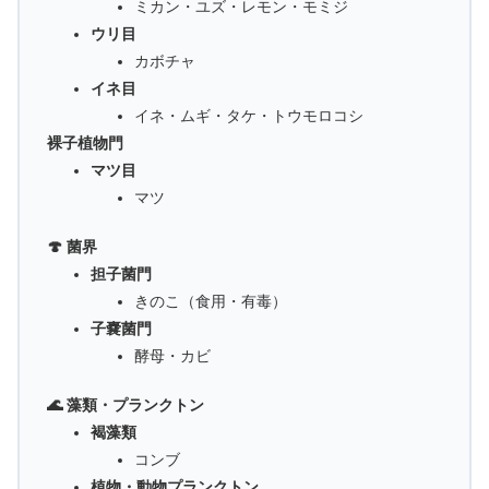
ミカン・ユズ・レモン・モミジ
ウリ目
カボチャ
イネ目
イネ・ムギ・タケ・トウモロコシ
裸子植物門
マツ目
マツ
🍄 菌界
担子菌門
きのこ（食用・有毒）
子嚢菌門
酵母・カビ
🌊 藻類・プランクトン
褐藻類
コンブ
植物・動物プランクトン