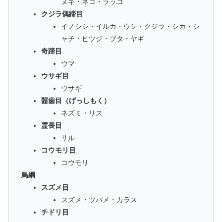
ヌキ・ネコ・ラッコ
クジラ偶蹄目
イノシシ・イルカ・ウシ・クジラ・シカ・シ
ャチ・ヒツジ・ブタ・ヤギ
奇蹄目
ウマ
ウサギ目
ウサギ
齧歯目（げっしもく）
ネズミ・リス
霊長目
サル
コウモリ目
コウモリ
鳥綱
スズメ目
スズメ・ツバメ・カラス
チドリ目