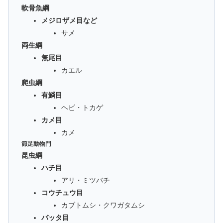
軟骨魚綱
メジロザメ目など
サメ
両生綱
無尾目
カエル
爬虫綱
有鱗目
ヘビ・トカゲ
カメ目
カメ
節足動物門
昆虫綱
ハチ目
アリ・ミツバチ
コウチュウ目
カブトムシ・クワガタムシ
バッタ目