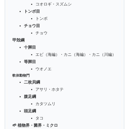
コオロギ・スズムシ
トンボ目
トンボ
チョウ目
チョウ
甲殻綱
十脚目
エビ（海編）・カニ（海編）・カニ（川編）
等脚目
ウオノエ
軟体動物門
二枚貝綱
アサリ・ホタテ
腹足綱
カタツムリ
頭足綱
タコ
🌱 植物界・菌界・ミクロ