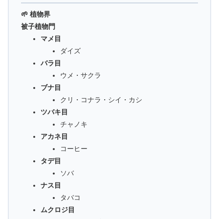
🌱 植物界
被子植物門
マメ目
ダイズ
バラ目
ウメ・サクラ
ブナ目
クリ・コナラ・シイ・カシ
ツバキ目
チャノキ
アカネ目
コーヒー
タデ目
ソバ
ナス目
タバコ
ムクロジ目