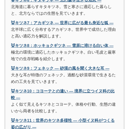
🦊キツネ6：キタキツネ ― 北の森を生きる知恵 ―
北海道に暮らすキタキツネ。雪と寒さに適応した暮らし
と、北方ならではの生態を見ていきます。
🦊キツネ7：アカギツネ ― 世界に広がる最も身近な狐 ―
北半球に広く分布するアカギツネ。世界中で成功した理由
と高い適応力を解説します。
🦊キツネ8：ホッキョクギツネ ― 雪原に溶ける白い体 ―
極北の環境に適応したホッキョクギツネ。白い毛皮と厳寒
地での生存戦略を紹介します。
🦊キツネ9：フェネック ― 砂漠の風を聞く大きな耳 ―
大きな耳が特徴のフェネック。過酷な砂漠環境で生きるた
めの工夫を見ていきます。
🦊キツネ10：コヨーテとの違い ― 境界に立つイヌ科の比
較 ―
よく似て見えるキツネとコヨーテ。体格や行動、生態の違
いから両者を比較します。
🦊キツネ11：世界のキツネ多様性 ― 小型イヌ科がつくる
姿の広がり ―