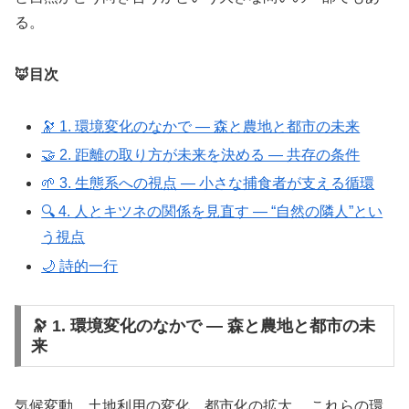
る。
🦊目次
🔭 1. 環境変化のなかで ― 森と農地と都市の未来
🤝 2. 距離の取り方が未来を決める ― 共存の条件
🌱 3. 生態系への視点 ― 小さな捕食者が支える循環
🔍 4. 人とキツネの関係を見直す ― “自然の隣人”とい
う視点
🌙 詩的一行
🔭 1. 環境変化のなかで ― 森と農地と都市の未
来
気候変動、土地利用の変化、都市化の拡大。 これらの環