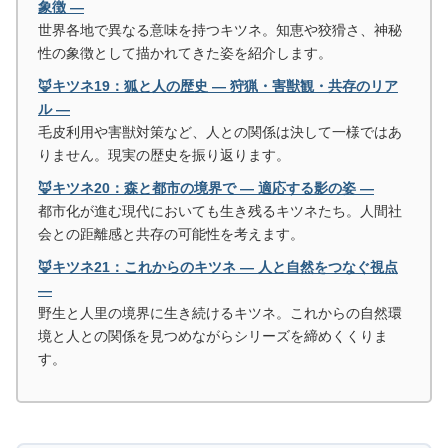
象徴 ―
世界各地で異なる意味を持つキツネ。知恵や狡猾さ、神秘
性の象徴として描かれてきた姿を紹介します。
🦊キツネ19：狐と人の歴史 ― 狩猟・害獣観・共存のリア
ル ―
毛皮利用や害獣対策など、人との関係は決して一様ではあ
りません。現実の歴史を振り返ります。
🦊キツネ20：森と都市の境界で ― 適応する影の姿 ―
都市化が進む現代においても生き残るキツネたち。人間社
会との距離感と共存の可能性を考えます。
🦊キツネ21：これからのキツネ ― 人と自然をつなぐ視点
―
野生と人里の境界に生き続けるキツネ。これからの自然環
境と人との関係を見つめながらシリーズを締めくくりま
す。