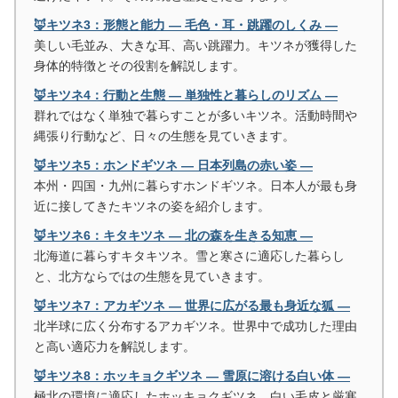
🦊キツネ3：形態と能力 ― 毛色・耳・跳躍のしくみ ―
美しい毛並み、大きな耳、高い跳躍力。キツネが獲得した
身体的特徴とその役割を解説します。
🦊キツネ4：行動と生態 ― 単独性と暮らしのリズム ―
群れではなく単独で暮らすことが多いキツネ。活動時間や
縄張り行動など、日々の生態を見ていきます。
🦊キツネ5：ホンドギツネ ― 日本列島の赤い姿 ―
本州・四国・九州に暮らすホンドギツネ。日本人が最も身
近に接してきたキツネの姿を紹介します。
🦊キツネ6：キタキツネ ― 北の森を生きる知恵 ―
北海道に暮らすキタキツネ。雪と寒さに適応した暮らし
と、北方ならではの生態を見ていきます。
🦊キツネ7：アカギツネ ― 世界に広がる最も身近な狐 ―
北半球に広く分布するアカギツネ。世界中で成功した理由
と高い適応力を解説します。
🦊キツネ8：ホッキョクギツネ ― 雪原に溶ける白い体 ―
極北の環境に適応したホッキョクギツネ。白い毛皮と厳寒