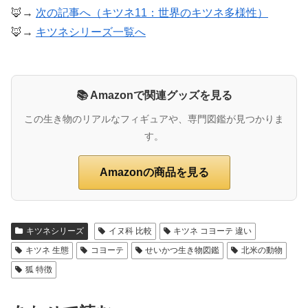
🦊→
次の記事へ（キツネ11：世界のキツネ多様性）
🦊→
キツネシリーズ一覧へ
📚 Amazonで関連グッズを見る
この生き物のリアルなフィギュアや、専門図鑑が見つかりま
す。
Amazonの商品を見る
キツネシリーズ
イヌ科 比較
キツネ コヨーテ 違い
キツネ 生態
コヨーテ
せいかつ生き物図鑑
北米の動物
狐 特徴