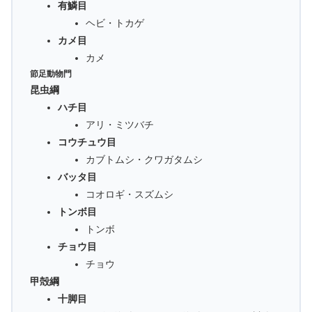
有鱗目
ヘビ・トカゲ
カメ目
カメ
節足動物門
昆虫綱
ハチ目
アリ・ミツバチ
コウチュウ目
カブトムシ・クワガタムシ
バッタ目
コオロギ・スズムシ
トンボ目
トンボ
チョウ目
チョウ
甲殻綱
十脚目