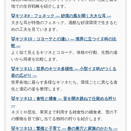
地での生存戦略を紹介します。
🦊キツネ9：フェネック ― 砂漠の風を聞く大きな耳 ―
大きな耳が特徴のフェネック。過酷な砂漠環境で生きるた
めの工夫を見ていきます。
🦊キツネ10：コヨーテとの違い ― 境界に立つイヌ科の比
較 ―
よく似て見えるキツネとコヨーテ。体格や行動、生態の違
いから両者を比較します。
🦊キツネ11：世界のキツネ多様性 ― 小型イヌ科がつくる
姿の広がり ―
世界各地に暮らす多様なキツネたち。環境ごとに異なる進
化と適応の姿を整理します。
🦊キツネ12：食性と捕食 ― 音を聞き跳ねて仕留める狩り
―
ネズミや昆虫、果実まで利用する雑食性の捕食者。雪の下
の獲物を音で探し当てる独特の狩りを紹介します。
🦊キツネ13：繁殖と子育て ― 春の巣穴と家族のかたち ―