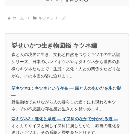
ホーム
キツネシリーズ
🦊せいかつ生き物図鑑 キツネ編
森と人の境界に生き、文化と自然をつなぐキツネの生活誌
シリーズ。日本のホンドギツネやキタキツネから世界の多
様なキツネたちまで、生態・文化・人との関係をたどりな
がら、その本当の姿に迫ります。
🦊キツネ1：キツネという存在 ― 森と人のあいだを歩む影
―
野生動物でありながら人の暮らしの近くにも現れるキツ
ネ。その不思議な存在感と生き方を見つめます。
🦊キツネ2：進化と系統 ― イヌ科のなかで分かれる道 ―
オオカミやイヌと同じイヌ科に属しながら、独自の進化を
遂げたキツネ。その系統と歴史をたどります。