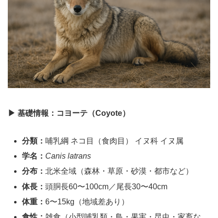
▶ 基礎情報：コヨーテ（Coyote）
分類：
哺乳綱 ネコ目（食肉目） イヌ科 イヌ属
学名：
Canis latrans
分布：
北米全域（森林・草原・砂漠・都市など）
体長：
頭胴長60〜100cm／尾長30〜40cm
体重：
6〜15kg（地域差あり）
食性：
雑食（小型哺乳類・鳥・果実・昆虫・家畜な