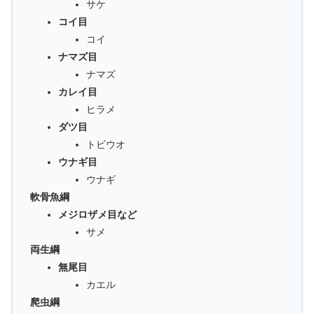
サケ
コイ目
コイ
ナマズ目
ナマズ
カレイ目
ヒラメ
ダツ目
トビウオ
ウナギ目
ウナギ
軟骨魚綱
メジロザメ目など
サメ
両生綱
無尾目
カエル
爬虫綱