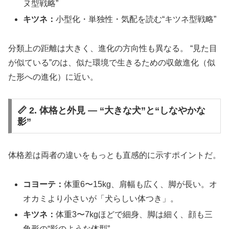
ヌ型戦略”
キツネ：
小型化・単独性・気配を読む“キツネ型戦略”
分類上の距離は大きく、進化の方向性も異なる。 “見た目
が似ている”のは、似た環境で生きるための収斂進化（似
た形への進化）に近い。
📏 2. 体格と外見 ― “大きな犬”と“しなやかな
影”
体格差は両者の違いをもっとも直感的に示すポイントだ。
コヨーテ：
体重6〜15kg、肩幅も広く、脚が長い。オ
オカミより小さいが「犬らしい体つき」。
キツネ：
体重3〜7kgほどで細身、脚は細く、顔も三
角形の“影のような体型”。