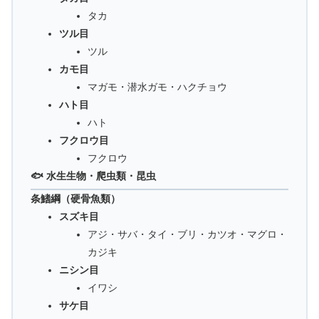
タカ
ツル目
ツル
カモ目
マガモ・潜水ガモ・ハクチョウ
ハト目
ハト
フクロウ目
フクロウ
🐟 水生生物・爬虫類・昆虫
条鰭綱（硬骨魚類）
スズキ目
アジ・サバ・タイ・ブリ・カツオ・マグロ・
カジキ
ニシン目
イワシ
サケ目