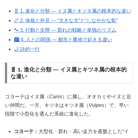
🧬 1. 進化と分類 ― イヌ属とキツネ属の根本的な違い
📏 2. 体格と外見 ― “大きな犬”と“しなやかな影”
🐾 3. 行動と生態 ― 群れの戦略と単独のリズム
🏙️ 4. 人との関係 ― 都市と農地で起きる違い
🌙 詩的一行
🧬 1. 進化と分類 ― イヌ属とキツネ属の根本的
な違い
コヨーテはイヌ属（
Canis
）に属し、オオカミやイヌと近
い仲間だ。一方、キツネはキツネ属（
Vulpes
）で、早い
段階で小型化を選んだ系統に進化した。
コヨーテ：
大型化・群れ・高い走力を基盤とした“イ