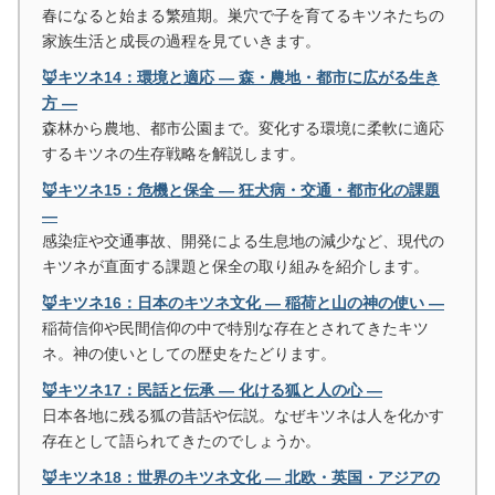
春になると始まる繁殖期。巣穴で子を育てるキツネたちの
家族生活と成長の過程を見ていきます。
🦊キツネ14：環境と適応 ― 森・農地・都市に広がる生き
方 ―
森林から農地、都市公園まで。変化する環境に柔軟に適応
するキツネの生存戦略を解説します。
🦊キツネ15：危機と保全 ― 狂犬病・交通・都市化の課題
―
感染症や交通事故、開発による生息地の減少など、現代の
キツネが直面する課題と保全の取り組みを紹介します。
🦊キツネ16：日本のキツネ文化 ― 稲荷と山の神の使い ―
稲荷信仰や民間信仰の中で特別な存在とされてきたキツ
ネ。神の使いとしての歴史をたどります。
🦊キツネ17：民話と伝承 ― 化ける狐と人の心 ―
日本各地に残る狐の昔話や伝説。なぜキツネは人を化かす
存在として語られてきたのでしょうか。
🦊キツネ18：世界のキツネ文化 ― 北欧・英国・アジアの