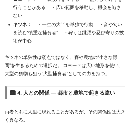
行うことがある ・広い範囲を移動し、機会を逃さ
ない
キツネ：
・一生の大半を単独で行動 ・音や匂い
を読む“慎重な捕食者” ・狩りは跳躍や忍び寄りの技
術が中心
キツネの単独性は弱点ではなく、森や農地の“小さな隙
間”を生きるための選択だ。 コヨーテは広い地形を使い、
大型の獲物も狙う“犬型捕食者”としての力を持つ。
🏙️ 4. 人との関係 ― 都市と農地で起きる違い
両者ともに人里に現れることがあるが、その関係性は大き
く異なる。