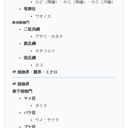
エビ（海編）・カニ（海編）・カニ（川編）
等脚目
ウオノエ
軟体動物門
二枚貝綱
アサリ・ホタテ
腹足綱
カタツムリ
頭足綱
タコ
🌱 植物界・菌界・ミクロ
🌱 植物界
被子植物門
マメ目
ダイズ
バラ目
ウメ・サクラ
ブナ目