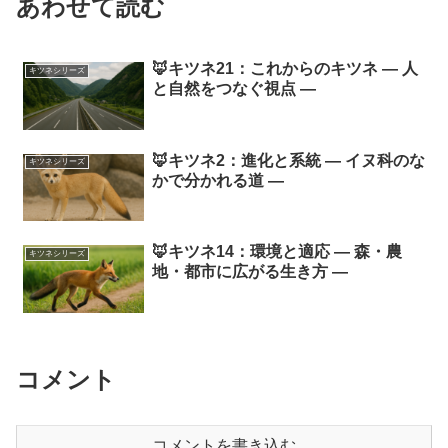
あわせて読む
🦊キツネ21：これからのキツネ ― 人
キツネシリーズ
と自然をつなぐ視点 ―
🦊キツネ2：進化と系統 ― イヌ科のな
キツネシリーズ
かで分かれる道 ―
🦊キツネ14：環境と適応 ― 森・農
キツネシリーズ
地・都市に広がる生き方 ―
コメント
コメントを書き込む