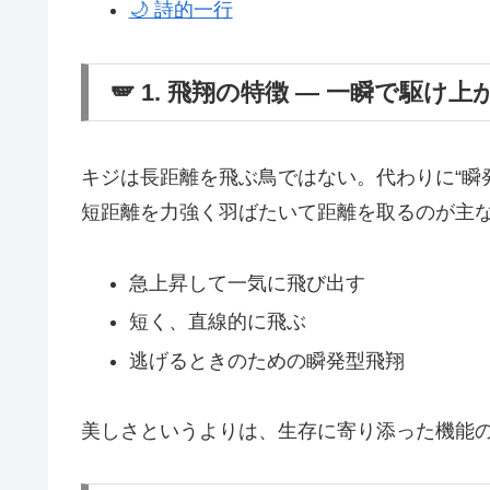
🌙 詩的一行
🪽 1. 飛翔の特徴 ― 一瞬で駆け上
キジは長距離を飛ぶ鳥ではない。代わりに“瞬
短距離を力強く羽ばたいて距離を取るのが主
急上昇して一気に飛び出す
短く、直線的に飛ぶ
逃げるときのための瞬発型飛翔
美しさというよりは、生存に寄り添った機能