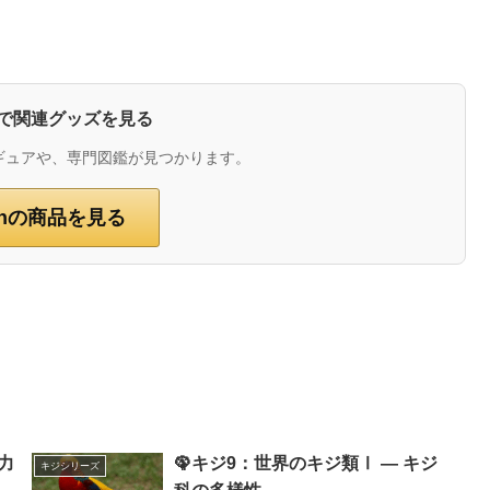
zonで関連グッズを見る
ギュアや、専門図鑑が見つかります。
onの商品を見る
力
🦚キジ9：世界のキジ類Ⅰ ― キジ
キジシリーズ