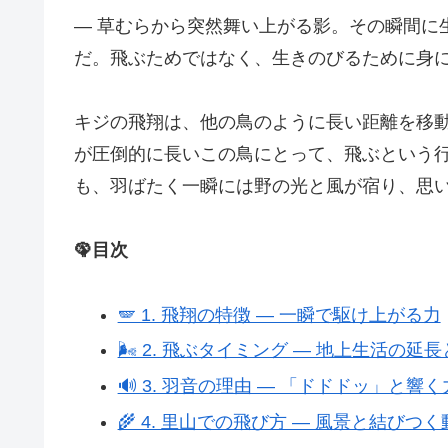
― 草むらから突然舞い上がる影。その瞬間に
だ。飛ぶためではなく、生きのびるために身に
キジの飛翔は、他の鳥のように長い距離を移
が圧倒的に長いこの鳥にとって、飛ぶという
も、羽ばたく一瞬には野の光と風が宿り、思
🦚目次
🪽 1. 飛翔の特徴 ― 一瞬で駆け上がる力
🌬 2. 飛ぶタイミング ― 地上生活の延
🔊 3. 羽音の理由 ― 「ドドドッ」と響
🌾 4. 里山での飛び方 ― 風景と結びつく