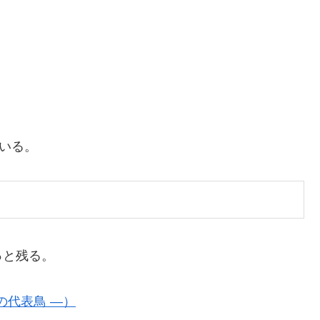
ている。
っと残る。
の代表鳥 ―）