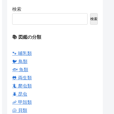
検索
検索
📚 図鑑の分類
🐾 哺乳類
🐦 鳥類
🐟 魚類
🐸 両生類
🦎 爬虫類
🪲 昆虫
🦐 甲殻類
🐚 貝類