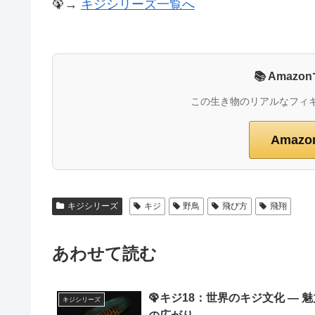
🦚→
キジシリーズ一覧へ
📚 Ama
この生き物のリアルなフィ
Amaz
キジシリーズ
キジ
野鳥
飛び方
飛翔
あわせて読む
🦚キジ18：世界のキジ文化 ― 魅
キジシリーズ