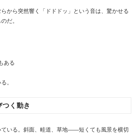
むらから突然響く「ドドドッ」という音は、驚かせる
ものだ。
もある
いる。
結びつく動き
いている。斜面、畦道、草地――短くても風景を横切