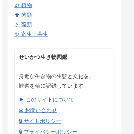
🌿 植物
🍄 菌類
💧 藻類
🪱 寄生・共生
せいかつ生き物図鑑
身近な生き物の生態と文化を、
観察を軸に記録しています。
▶ このサイトについて
✉ お問い合わせ
🔒 サイトポリシー
🔒 プライバシーポリシー