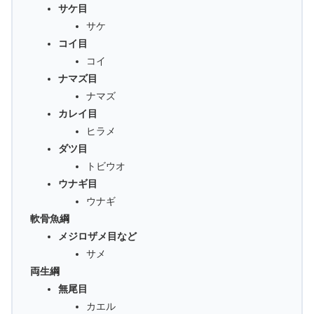
サケ目
サケ
コイ目
コイ
ナマズ目
ナマズ
カレイ目
ヒラメ
ダツ目
トビウオ
ウナギ目
ウナギ
軟骨魚綱
メジロザメ目など
サメ
両生綱
無尾目
カエル