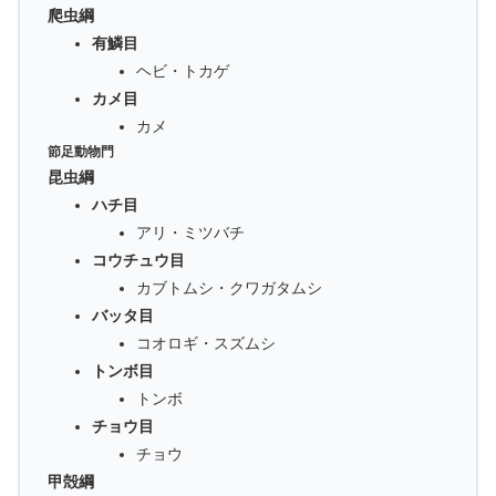
爬虫綱
有鱗目
ヘビ・トカゲ
カメ目
カメ
節足動物門
昆虫綱
ハチ目
アリ・ミツバチ
コウチュウ目
カブトムシ・クワガタムシ
バッタ目
コオロギ・スズムシ
トンボ目
トンボ
チョウ目
チョウ
甲殻綱