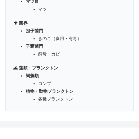
マツ目
マツ
🍄 菌界
担子菌門
きのこ（食用・有毒）
子嚢菌門
酵母・カビ
🌊 藻類・プランクトン
褐藻類
コンブ
植物・動物プランクトン
各種プランクトン