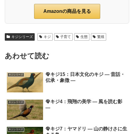
Amazonの商品を見る
キジシリーズ
キジ
子育て
生態
繁殖
あわせて読む
🦚キジ15：日本文化のキジ ― 昔話・
キジシリーズ
伝承・象徴 ―
🦚キジ4：飛翔の美学 ― 風を読む影
キジシリーズ
―
🦚キジ7：ヤマドリ ― 山の静けさに生
キジシリーズ