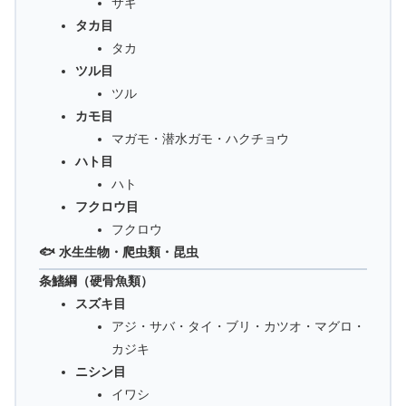
サギ
タカ目
タカ
ツル目
ツル
カモ目
マガモ・潜水ガモ・ハクチョウ
ハト目
ハト
フクロウ目
フクロウ
🐟 水生生物・爬虫類・昆虫
条鰭綱（硬骨魚類）
スズキ目
アジ・サバ・タイ・ブリ・カツオ・マグロ・
カジキ
ニシン目
イワシ