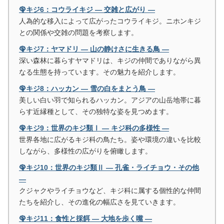
🦚キジ6：コウライキジ ― 交雑と広がり ―
人為的な移入によって広がったコウライキジ。ニホンキジ
との関係や交雑の問題を考察します。
🦚キジ7：ヤマドリ ― 山の静けさに生きる鳥 ―
深い森林に暮らすヤマドリは、キジの仲間でありながら異
なる生態を持っています。その魅力を紹介します。
🦚キジ8：ハッカン ― 雪の白をまとう鳥 ―
美しい白い羽で知られるハッカン。アジアの山岳地帯に暮
らす近縁種として、その独特な姿を見つめます。
🦚キジ9：世界のキジ類Ⅰ ― キジ科の多様性 ―
世界各地に広がるキジ科の鳥たち。姿や環境の違いを比較
しながら、多様性の広がりを俯瞰します。
🦚キジ10：世界のキジ類Ⅱ ― 孔雀・ライチョウ・その他
―
クジャクやライチョウなど、キジ科に属する個性的な仲間
たちを紹介し、その進化の幅広さを見ていきます。
🦚キジ11：食性と採餌 ― 大地を歩く嘴 ―