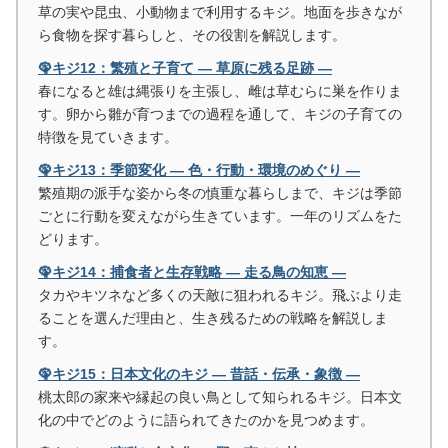
草の実や昆虫、小動物まで利用するキジ。地面を歩きなが
ら食物を探す暮らしと、その役割を解説します。
🦚キジ12：繁殖と子育て ― 草原に残る足跡 ―
春になると雄は縄張りを主張し、雌は草むらに巣を作りま
す。卵から雛が育つまでの過程を通して、キジの子育ての
特徴を見ていきます。
🦚キジ13：季節変化 ― 色・行動・環境のめぐり ―
繁殖期の派手な姿から冬の慎重な暮らしまで、キジは季節
ごとに行動を変えながら生きています。一年のリズムをた
どります。
🦚キジ14：捕食者と生存戦略 ― 走る鳥の知恵 ―
タカやキツネなど多くの天敵に狙われるキジ。飛ぶより走
ることを選んだ理由と、生き残るための戦略を解説しま
す。
🦚キジ15：日本文化のキジ ― 昔話・伝承・象徴 ―
桃太郎の家来や縁起の良い鳥として知られるキジ。日本文
化の中でどのように語られてきたのかを見つめます。