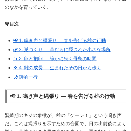
のなかを育っていく。
🦚目次
📢 1. 鳴き声と縄張り ― 春を告げる雄の行動
🌿 2. 巣づくり ― 草むらに隠された小さな場所
🥚 3. 卵と抱卵 ― 静かに続く母鳥の時間
🐥 4. 雛の成長 ― 生まれたその日から歩く
🌙 詩的一行
📢 1. 鳴き声と縄張り ― 春を告げる雄の行動
繁殖期のキジの象徴が、雄の「ケーン！」という鳴き声
だ。これは縄張りを示すための合図で、日の出前後によく