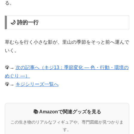
る。
🌙 詩的一行
草むらを行く小さな影が、里山の季節をそっと前へ運んで
いく。
🦚→
次の記事へ（キジ13：季節変化 ― 色・行動・環境の
めぐり ―）
🦚→
キジシリーズ一覧へ
📚 Amazonで関連グッズを見る
この生き物のリアルなフィギュアや、専門図鑑が見つかりま
す。