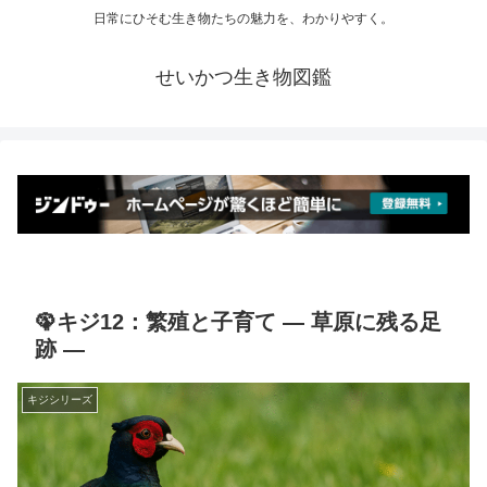
日常にひそむ生き物たちの魅力を、わかりやすく。
せいかつ生き物図鑑
🦚キジ12：繁殖と子育て ― 草原に残る足
跡 ―
キジシリーズ