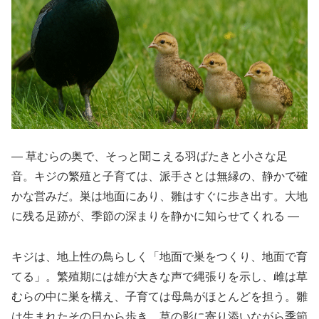
― 草むらの奥で、そっと聞こえる羽ばたきと小さな足
音。キジの繁殖と子育ては、派手さとは無縁の、静かで確
かな営みだ。巣は地面にあり、雛はすぐに歩き出す。大地
に残る足跡が、季節の深まりを静かに知らせてくれる ―
キジは、地上性の鳥らしく「地面で巣をつくり、地面で育
てる」。繁殖期には雄が大きな声で縄張りを示し、雌は草
むらの中に巣を構え、子育ては母鳥がほとんどを担う。雛
は生まれたその日から歩き、草の影に寄り添いながら季節