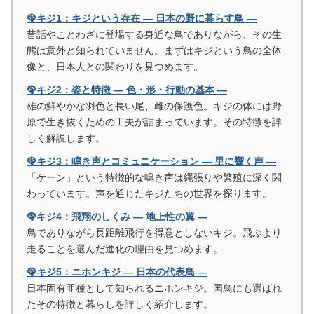
🦚キジ1：キジという存在 ― 日本の野に暮らす鳥 ―
昔話やことわざに登場する身近な鳥でありながら、その生
態は意外と知られていません。まずはキジという鳥の全体
像と、日本人との関わりを見つめます。
🦚キジ2：姿と特徴 ― 色・形・行動の基本 ―
雄の鮮やかな羽色と長い尾、雌の保護色。キジの体には野
原で生き抜くための工夫が詰まっています。その特徴を詳
しく解説します。
🦚キジ3：鳴き声とコミュニケーション ― 里に響く声 ―
「ケーン」という特徴的な鳴き声は縄張りや繁殖に深く関
わっています。声を通じたキジたちの世界を探ります。
🦚キジ4：飛翔のしくみ ― 地上性の翼 ―
鳥でありながら長距離飛行を得意としないキジ。飛ぶより
走ることを選んだ進化の理由を見つめます。
🦚キジ5：ニホンキジ ― 日本の代表鳥 ―
日本固有亜種として知られるニホンキジ。国鳥にも選ばれ
たその特徴と暮らしを詳しく紹介します。