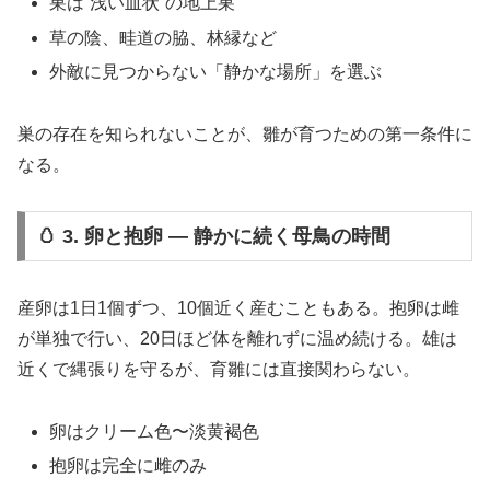
巣は“浅い皿状”の地上巣
草の陰、畦道の脇、林縁など
外敵に見つからない「静かな場所」を選ぶ
巣の存在を知られないことが、雛が育つための第一条件に
なる。
🥚 3. 卵と抱卵 ― 静かに続く母鳥の時間
産卵は1日1個ずつ、10個近く産むこともある。抱卵は雌
が単独で行い、20日ほど体を離れずに温め続ける。雄は
近くで縄張りを守るが、育雛には直接関わらない。
卵はクリーム色〜淡黄褐色
抱卵は完全に雌のみ