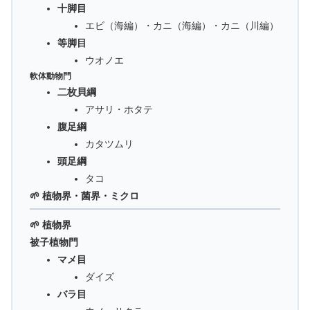
十脚目
エビ（海編）・カニ（海編）・カニ（川編）
等脚目
ウオノエ
軟体動物門
二枚貝綱
アサリ・ホタテ
腹足綱
カタツムリ
頭足綱
タコ
🌱 植物界・菌界・ミクロ
🌱 植物界
被子植物門
マメ目
ダイズ
バラ目