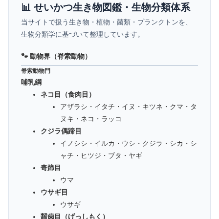
📊 せいかつ生き物図鑑・生物分類体系
当サイトで扱う生き物・植物・菌類・プランクトンを、
生物分類学に基づいて整理しています。
🐾 動物界（脊索動物）
脊索動物門
哺乳綱
ネコ目（食肉目）
アザラシ・イタチ・イヌ・キツネ・クマ・タ
ヌキ・ネコ・ラッコ
クジラ偶蹄目
イノシシ・イルカ・ウシ・クジラ・シカ・シ
ャチ・ヒツジ・ブタ・ヤギ
奇蹄目
ウマ
ウサギ目
ウサギ
齧歯目（げっしもく）