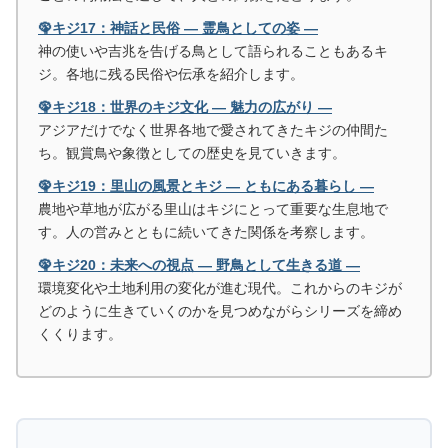
🦚キジ17：神話と民俗 ― 霊鳥としての姿 ―
神の使いや吉兆を告げる鳥として語られることもあるキ
ジ。各地に残る民俗や伝承を紹介します。
🦚キジ18：世界のキジ文化 ― 魅力の広がり ―
アジアだけでなく世界各地で愛されてきたキジの仲間た
ち。観賞鳥や象徴としての歴史を見ていきます。
🦚キジ19：里山の風景とキジ ― ともにある暮らし ―
農地や草地が広がる里山はキジにとって重要な生息地で
す。人の営みとともに続いてきた関係を考察します。
🦚キジ20：未来への視点 ― 野鳥として生きる道 ―
環境変化や土地利用の変化が進む現代。これからのキジが
どのように生きていくのかを見つめながらシリーズを締め
くくります。