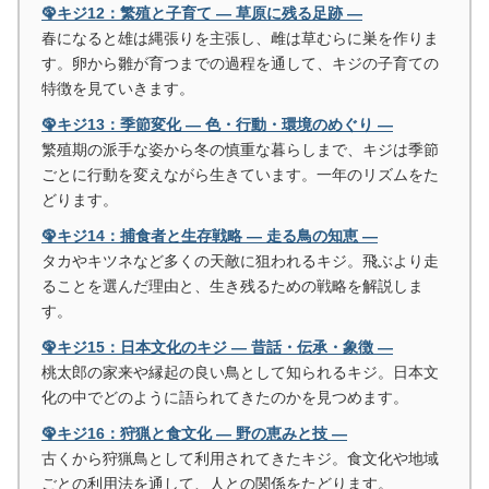
🦚キジ12：繁殖と子育て ― 草原に残る足跡 ―
春になると雄は縄張りを主張し、雌は草むらに巣を作りま
す。卵から雛が育つまでの過程を通して、キジの子育ての
特徴を見ていきます。
🦚キジ13：季節変化 ― 色・行動・環境のめぐり ―
繁殖期の派手な姿から冬の慎重な暮らしまで、キジは季節
ごとに行動を変えながら生きています。一年のリズムをた
どります。
🦚キジ14：捕食者と生存戦略 ― 走る鳥の知恵 ―
タカやキツネなど多くの天敵に狙われるキジ。飛ぶより走
ることを選んだ理由と、生き残るための戦略を解説しま
す。
🦚キジ15：日本文化のキジ ― 昔話・伝承・象徴 ―
桃太郎の家来や縁起の良い鳥として知られるキジ。日本文
化の中でどのように語られてきたのかを見つめます。
🦚キジ16：狩猟と食文化 ― 野の恵みと技 ―
古くから狩猟鳥として利用されてきたキジ。食文化や地域
ごとの利用法を通して、人との関係をたどります。