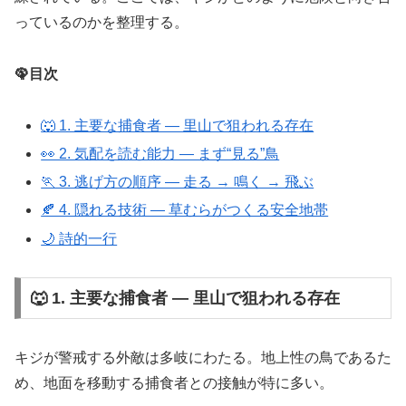
っているのかを整理する。
🦚目次
🐺 1. 主要な捕食者 ― 里山で狙われる存在
👀 2. 気配を読む能力 ― まず“見る”鳥
🏃 3. 逃げ方の順序 ― 走る → 鳴く → 飛ぶ
🍂 4. 隠れる技術 ― 草むらがつくる安全地帯
🌙 詩的一行
🐺 1. 主要な捕食者 ― 里山で狙われる存在
キジが警戒する外敵は多岐にわたる。地上性の鳥であるた
め、地面を移動する捕食者との接触が特に多い。