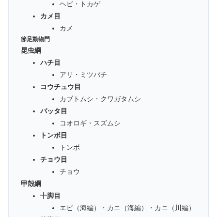
ヘビ・トカゲ
カメ目
カメ
節足動物門
昆虫綱
ハチ目
アリ・ミツバチ
コウチュウ目
カブトムシ・クワガタムシ
バッタ目
コオロギ・スズムシ
トンボ目
トンボ
チョウ目
チョウ
甲殻綱
十脚目
エビ（海編）・カニ（海編）・カニ（川編）