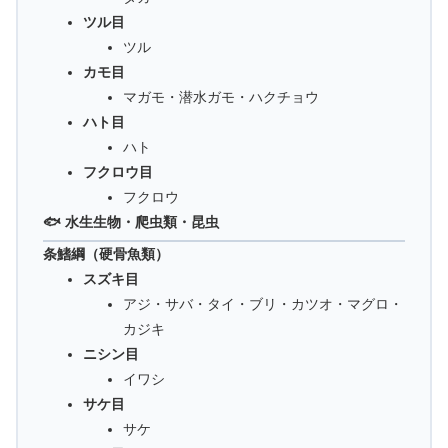
ツル目
ツル
カモ目
マガモ・潜水ガモ・ハクチョウ
ハト目
ハト
フクロウ目
フクロウ
🐟 水生生物・爬虫類・昆虫
条鰭綱（硬骨魚類）
スズキ目
アジ・サバ・タイ・ブリ・カツオ・マグロ・
カジキ
ニシン目
イワシ
サケ目
サケ