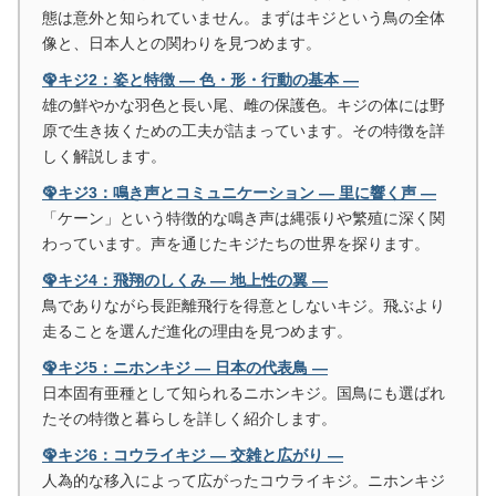
態は意外と知られていません。まずはキジという鳥の全体
像と、日本人との関わりを見つめます。
🦚キジ2：姿と特徴 ― 色・形・行動の基本 ―
雄の鮮やかな羽色と長い尾、雌の保護色。キジの体には野
原で生き抜くための工夫が詰まっています。その特徴を詳
しく解説します。
🦚キジ3：鳴き声とコミュニケーション ― 里に響く声 ―
「ケーン」という特徴的な鳴き声は縄張りや繁殖に深く関
わっています。声を通じたキジたちの世界を探ります。
🦚キジ4：飛翔のしくみ ― 地上性の翼 ―
鳥でありながら長距離飛行を得意としないキジ。飛ぶより
走ることを選んだ進化の理由を見つめます。
🦚キジ5：ニホンキジ ― 日本の代表鳥 ―
日本固有亜種として知られるニホンキジ。国鳥にも選ばれ
たその特徴と暮らしを詳しく紹介します。
🦚キジ6：コウライキジ ― 交雑と広がり ―
人為的な移入によって広がったコウライキジ。ニホンキジ