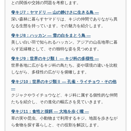
との関係や交雑の問題を考察します。
🦚キジ7：ヤマドリ ― 山の静けさに生きる鳥 ―
深い森林に暮らすヤマドリは、キジの仲間でありながら異
なる生態を持っています。その魅力を紹介します。
🦚キジ8：ハッカン ― 雪の白をまとう鳥 ―
美しい白い羽で知られるハッカン。アジアの山岳地帯に暮
らす近縁種として、その独特な姿を見つめます。
🦚キジ9：世界のキジ類Ⅰ ― キジ科の多様性 ―
世界各地に広がるキジ科の鳥たち。姿や環境の違いを比較
しながら、多様性の広がりを俯瞰します。
🦚キジ10：世界のキジ類Ⅱ ― 孔雀・ライチョウ・その他
―
クジャクやライチョウなど、キジ科に属する個性的な仲間
たちを紹介し、その進化の幅広さを見ていきます。
🦚キジ11：食性と採餌 ― 大地を歩く嘴 ―
草の実や昆虫、小動物まで利用するキジ。地面を歩きなが
ら食物を探す暮らしと、その役割を解説します。