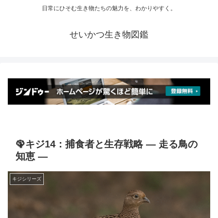
日常にひそむ生き物たちの魅力を、わかりやすく。
せいかつ生き物図鑑
🦚キジ14：捕食者と生存戦略 ― 走る鳥の
知恵 ―
キジシリーズ