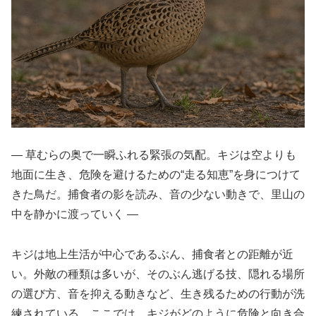
― 草むらの奥で一瞬ふれる緊張の気配。キジは空よりも
地面に生き、危険を避けるための“走る知恵”を身につけて
きた鳥だ。捕食者の影を読み、音の少ない動きで、里山の
中を静かに渡っていく ―
キジは地上生活が中心であるぶん、捕食者との距離が近
い。外敵の種類は多いが、そのぶん逃げる技、隠れる場所
の選び方、音を抑える動きなど、生き残るための行動が洗
練されている。ここでは、キジがどのように危険と向き合