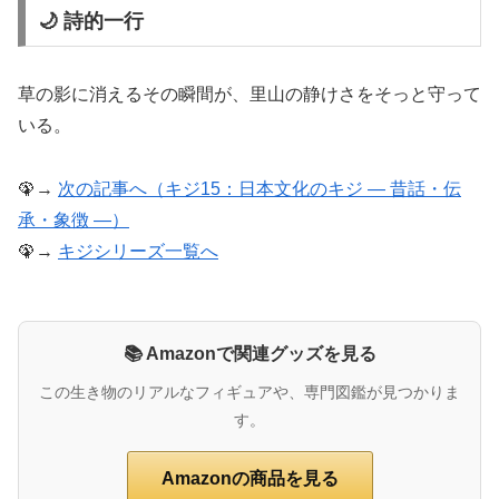
🌙 詩的一行
草の影に消えるその瞬間が、里山の静けさをそっと守って
いる。
🦚→
次の記事へ（キジ15：日本文化のキジ ― 昔話・伝
承・象徴 ―）
🦚→
キジシリーズ一覧へ
📚 Amazonで関連グッズを見る
この生き物のリアルなフィギュアや、専門図鑑が見つかりま
す。
Amazonの商品を見る