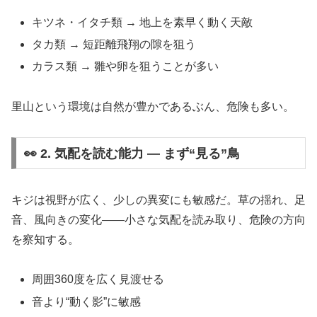
キツネ・イタチ類 → 地上を素早く動く天敵
タカ類 → 短距離飛翔の隙を狙う
カラス類 → 雛や卵を狙うことが多い
里山という環境は自然が豊かであるぶん、危険も多い。
👀 2. 気配を読む能力 ― まず“見る”鳥
キジは視野が広く、少しの異変にも敏感だ。草の揺れ、足
音、風向きの変化――小さな気配を読み取り、危険の方向
を察知する。
周囲360度を広く見渡せる
音より“動く影”に敏感