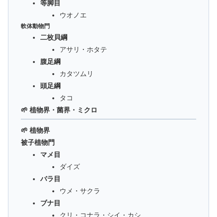
等脚目
ウオノエ
軟体動物門
二枚貝綱
アサリ・ホタテ
腹足綱
カタツムリ
頭足綱
タコ
🌱 植物界・菌界・ミクロ
🌱 植物界
被子植物門
マメ目
ダイズ
バラ目
ウメ・サクラ
ブナ目
クリ・コナラ・シイ・カシ