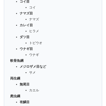
コイ目
コイ
ナマズ目
ナマズ
カレイ目
ヒラメ
ダツ目
トビウオ
ウナギ目
ウナギ
軟骨魚綱
メジロザメ目など
サメ
両生綱
無尾目
カエル
爬虫綱
有鱗目