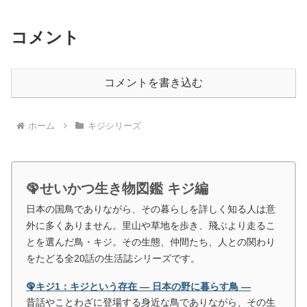
コメント
コメントを書き込む
ホーム
キジシリーズ
🦚せいかつ生き物図鑑 キジ編
日本の国鳥でありながら、その暮らしを詳しく知る人は意
外に多くありません。里山や草地を歩き、飛ぶより走るこ
とを選んだ鳥・キジ。その生態、仲間たち、人との関わり
をたどる全20話の生活誌シリーズです。
🦚キジ1：キジという存在 ― 日本の野に暮らす鳥 ―
昔話やことわざに登場する身近な鳥でありながら、その生