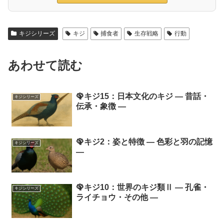
キジシリーズ
キジ
捕食者
生存戦略
行動
あわせて読む
🦚キジ15：日本文化のキジ ― 昔話・
キジシリーズ
伝承・象徴 ―
🦚キジ2：姿と特徴 ― 色彩と羽の記憶
キジシリーズ
―
🦚キジ10：世界のキジ類Ⅱ ― 孔雀・
キジシリーズ
ライチョウ・その他 ―