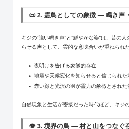
📜 2. 霊鳥としての象徴 ― 鳴き
キジの“強い鳴き声”と“鮮やかな姿”は、昔の
らせる声として、霊的な意味合いが重ねられ
夜明けを告げる象徴的存在
地震や天候変化を知らせると信じられた
赤い顔と光沢の羽が霊力の象徴とされた
自然現象と生活が密接だった時代ほど、キジ
👁 3. 境界の鳥 ― 村と山をつなぐ