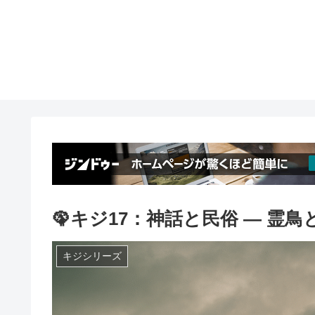
🦚キジ17：神話と民俗 ― 霊鳥
キジシリーズ