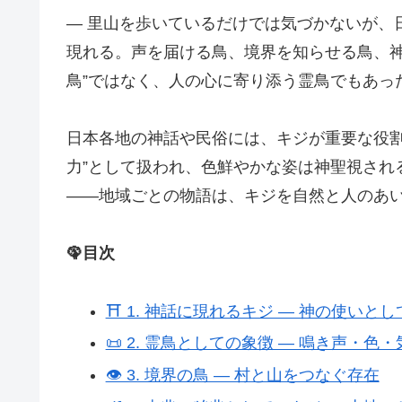
― 里山を歩いているだけでは気づかないが、
現れる。声を届ける鳥、境界を知らせる鳥、神
鳥”ではなく、人の心に寄り添う霊鳥でもあった
日本各地の神話や民俗には、キジが重要な役割
力”として扱われ、色鮮やかな姿は神聖視され
――地域ごとの物語は、キジを自然と人のあ
🦚目次
⛩ 1. 神話に現れるキジ ― 神の使いと
📜 2. 霊鳥としての象徴 ― 鳴き声・色・
👁 3. 境界の鳥 ― 村と山をつなぐ存在