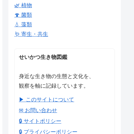
🌿 植物
🍄 菌類
💧 藻類
🪱 寄生・共生
せいかつ生き物図鑑
身近な生き物の生態と文化を、
観察を軸に記録しています。
▶ このサイトについて
✉ お問い合わせ
🔒 サイトポリシー
🔒 プライバシーポリシー