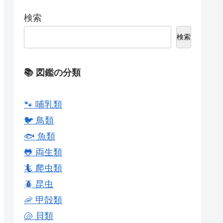
検索
検索
📚 図鑑の分類
🐾 哺乳類
🐦 鳥類
🐟 魚類
🐸 両生類
🦎 爬虫類
🪲 昆虫
🦐 甲殻類
🐚 貝類