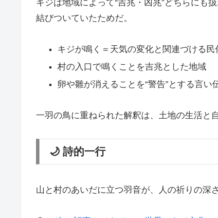
キジは地域によって“吉兆・凶兆”どちらにも
結びついていたためだ。
キジが鳴く＝天気の変化と関連づける民
村の入口で鳴くことを吉兆とした地域
卵や雛が消えることを“警告”とする言い
一羽の鳥に重ねられた解釈は、土地の生活と
🌙 詩的一行
山と村のあいだに立つ羽音が、人の祈りの深