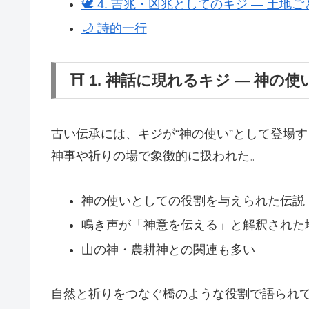
🕊 4. 吉兆・凶兆としてのキジ ― 土地
🌙 詩的一行
⛩ 1. 神話に現れるキジ ― 神の
古い伝承には、キジが“神の使い”として登場
神事や祈りの場で象徴的に扱われた。
神の使いとしての役割を与えられた伝説
鳴き声が「神意を伝える」と解釈された
山の神・農耕神との関連も多い
自然と祈りをつなぐ橋のような役割で語られ