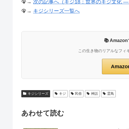
🦚→
次の記事へ（キジ18：世界のキジ文化 ―
🦚→
キジシリーズ一覧へ
📚 Ama
この生き物のリアルなフィ
Amaz
キジシリーズ
キジ
民俗
神話
霊鳥
あわせて読む