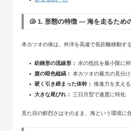
🐚 1. 形態の特徴 ― 海を走るた
本カツオの体は、外洋を高速で長距離移動する
紡錘形の流線形：
水の抵抗を最小限に抑
腹の暗色縦縞：
本カツオの最大の見分け
硬く引き締まった体幹：
推進力を支える
大きな尾びれ：
三日月型で速度に特化
見た目の鮮烈さはそのまま、海という環境に