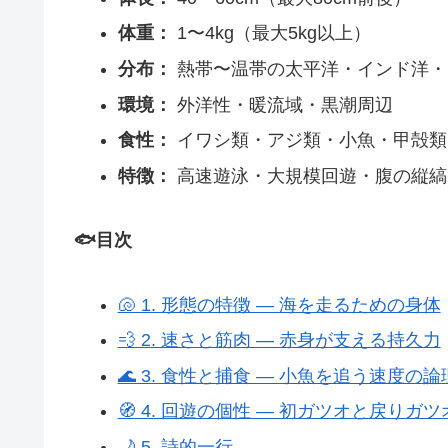
体重：
1〜4kg（最大5kg以上）
分布：
熱帯〜温帯の太平洋・インド洋・
環境：
外洋性・暖流域・黒潮周辺
食性：
イワシ類・アジ類・小魚・甲殻類
特徴：
高速遊泳・大規模回遊・腹の縦縞
🐟目次
🐚 1. 形態の特徴 ― 海を走るための身体
💨 2. 速さと筋肉 ― 赤身が支える持久力
🌊 3. 食性と捕食 ― 小魚を追う速度の論
🧭 4. 回遊の個性 ― 初ガツオと戻りガツ
🌙 5. 詩的一行