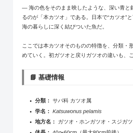
― 海の色をそのまま映したような、深い青と
るのが「本カツオ」である。日本で“カツオ”
海の暮らしに深く結びついた魚だ。
ここでは本カツオそのものの特徴を、分類・
めていく。初ガツオと戻りガツオの違いも、
📘 基礎情報
分類：
サバ科 カツオ属
学名：
Katsuwonus pelamis
地方名：
ガツオ・ホンガツオ・スジガツ
体長：
40〜60cm（最大80cm前後）