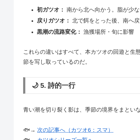
初ガツオ：
南から北へ向かう。脂が少な
戻りガツオ：
北で餌をとった後、南へ戻
黒潮の流路変化：
漁獲場所・旬に影響
これらの違いはすべて、本カツオの回遊と生態
節を写し取っているのだ。
🌙 5. 詩的一行
青い潮を切り裂く影は、季節の境界をまとい
🐟→
次の記事へ（カツオ6：スマ）
🐟→
カツオシリーズ一覧へ