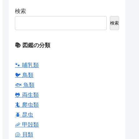
検索
検索
📚 図鑑の分類
🐾 哺乳類
🐦 鳥類
🐟 魚類
🐸 両生類
🦎 爬虫類
🪲 昆虫
🦐 甲殻類
🐚 貝類