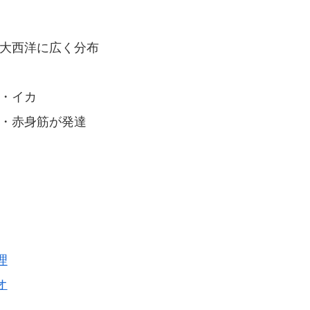
大西洋に広く分布
・イカ
・赤身筋が発達
理
オ