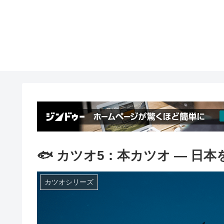
🐟 カツオ5：本カツオ ― 日
カツオシリーズ