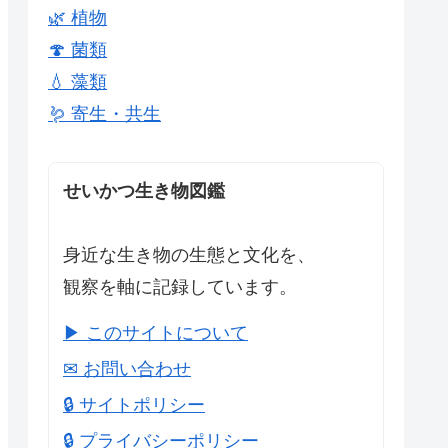
🌿 植物
🍄 菌類
💧 藻類
🪱 寄生・共生
せいかつ生き物図鑑
身近な生き物の生態と文化を、
観察を軸に記録しています。
▶ このサイトについて
✉ お問い合わせ
🔒 サイトポリシー
🔒 プライバシーポリシー