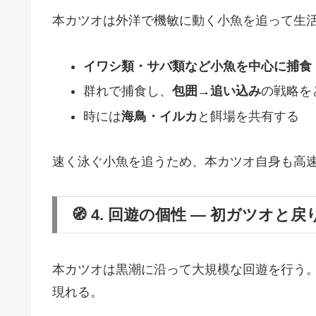
本カツオは外洋で機敏に動く小魚を追って生
イワシ類・サバ類など小魚を中心に捕食
群れで捕食し、
包囲→追い込み
の戦略を
時には
海鳥・イルカ
と餌場を共有する
速く泳ぐ小魚を追うため、本カツオ自身も高
🧭 4. 回遊の個性 ― 初ガツオと
本カツオは黒潮に沿って大規模な回遊を行う。
現れる。