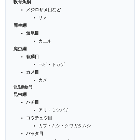
軟骨魚綱
メジロザメ目など
サメ
両生綱
無尾目
カエル
爬虫綱
有鱗目
ヘビ・トカゲ
カメ目
カメ
節足動物門
昆虫綱
ハチ目
アリ・ミツバチ
コウチュウ目
カブトムシ・クワガタムシ
バッタ目