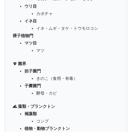
ウリ目
カボチャ
イネ目
イネ・ムギ・タケ・トウモロコシ
裸子植物門
マツ目
マツ
🍄 菌界
担子菌門
きのこ（食用・有毒）
子嚢菌門
酵母・カビ
🌊 藻類・プランクトン
褐藻類
コンブ
植物・動物プランクトン