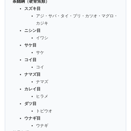
条鰭綱（硬骨魚類）
スズキ目
アジ・サバ・タイ・ブリ・カツオ・マグロ・
カジキ
ニシン目
イワシ
サケ目
サケ
コイ目
コイ
ナマズ目
ナマズ
カレイ目
ヒラメ
ダツ目
トビウオ
ウナギ目
ウナギ