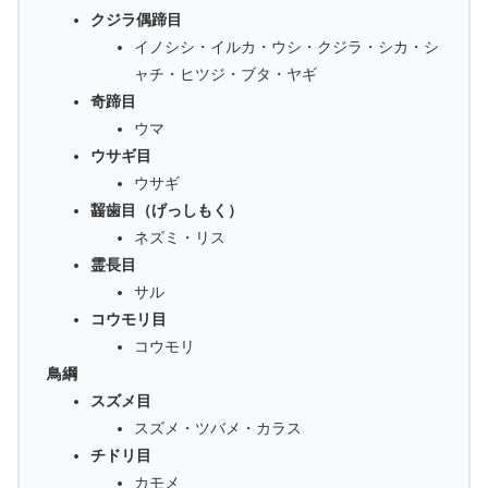
クジラ偶蹄目
イノシシ・イルカ・ウシ・クジラ・シカ・シ
ャチ・ヒツジ・ブタ・ヤギ
奇蹄目
ウマ
ウサギ目
ウサギ
齧歯目（げっしもく）
ネズミ・リス
霊長目
サル
コウモリ目
コウモリ
鳥綱
スズメ目
スズメ・ツバメ・カラス
チドリ目
カモメ