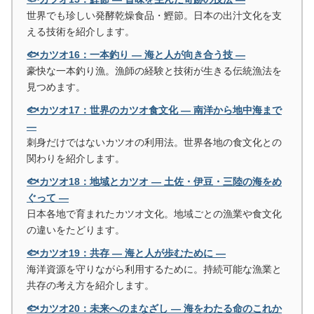
世界でも珍しい発酵乾燥食品・鰹節。日本の出汁文化を支
える技術を紹介します。
🐟カツオ16：一本釣り ― 海と人が向き合う技 ―
豪快な一本釣り漁。漁師の経験と技術が生きる伝統漁法を
見つめます。
🐟カツオ17：世界のカツオ食文化 ― 南洋から地中海まで
―
刺身だけではないカツオの利用法。世界各地の食文化との
関わりを紹介します。
🐟カツオ18：地域とカツオ ― 土佐・伊豆・三陸の海をめ
ぐって ―
日本各地で育まれたカツオ文化。地域ごとの漁業や食文化
の違いをたどります。
🐟カツオ19：共存 ― 海と人が歩むために ―
海洋資源を守りながら利用するために。持続可能な漁業と
共存の考え方を紹介します。
🐟カツオ20：未来へのまなざし ― 海をわたる命のこれか