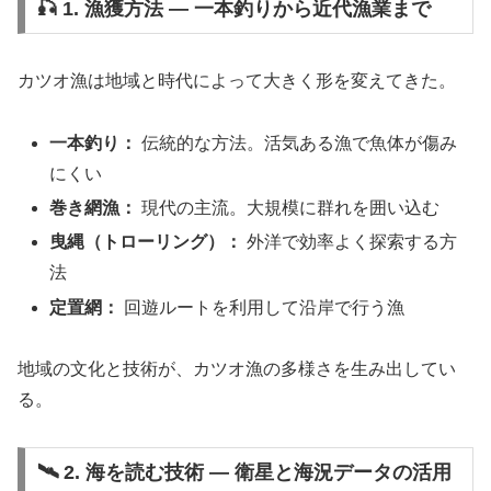
🎣 1. 漁獲方法 ― 一本釣りから近代漁業まで
カツオ漁は地域と時代によって大きく形を変えてきた。
一本釣り：
伝統的な方法。活気ある漁で魚体が傷み
にくい
巻き網漁：
現代の主流。大規模に群れを囲い込む
曳縄（トローリング）：
外洋で効率よく探索する方
法
定置網：
回遊ルートを利用して沿岸で行う漁
地域の文化と技術が、カツオ漁の多様さを生み出してい
る。
🛰️ 2. 海を読む技術 ― 衛星と海況データの活用