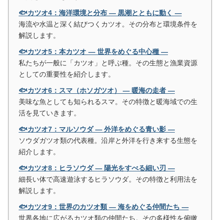
🐟カツオ4：海洋環境と分布 ― 黒潮とともに動く ―
海流や水温と深く結びつくカツオ。その分布と環境条件を
解説します。
🐟カツオ5：本カツオ ― 世界をめぐる中心種 ―
私たちが一般に「カツオ」と呼ぶ種。その生態と漁業資源
としての重要性を紹介します。
🐟カツオ6：スマ（ホソガツオ） ― 暖海の走者 ―
美味な魚としても知られるスマ。その特徴と暖海域での生
活を見ていきます。
🐟カツオ7：マルソウダ ― 外洋をめぐる青い影 ―
ソウダガツオ類の代表種。沿岸と外洋を行き来する生態を
紹介します。
🐟カツオ8：ヒラソウダ ― 陽光をすべる細い刃 ―
細長い体で高速遊泳するヒラソウダ。その特徴と利用法を
解説します。
🐟カツオ9：世界のカツオ類 ― 海をめぐる仲間たち ―
世界各地に広がるカツオ類の仲間たち。その多様性を俯瞰