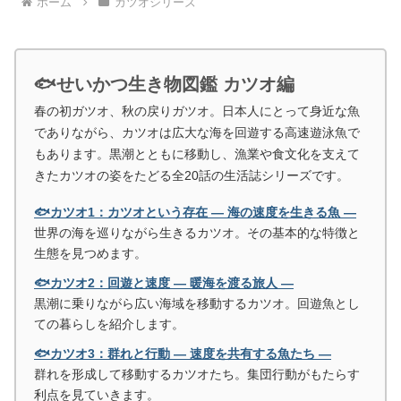
ホーム
カツオシリーズ
🐟せいかつ生き物図鑑 カツオ編
春の初ガツオ、秋の戻りガツオ。日本人にとって身近な魚
でありながら、カツオは広大な海を回遊する高速遊泳魚で
もあります。黒潮とともに移動し、漁業や食文化を支えて
きたカツオの姿をたどる全20話の生活誌シリーズです。
🐟カツオ1：カツオという存在 ― 海の速度を生きる魚 ―
世界の海を巡りながら生きるカツオ。その基本的な特徴と
生態を見つめます。
🐟カツオ2：回遊と速度 ― 暖海を渡る旅人 ―
黒潮に乗りながら広い海域を移動するカツオ。回遊魚とし
ての暮らしを紹介します。
🐟カツオ3：群れと行動 ― 速度を共有する魚たち ―
群れを形成して移動するカツオたち。集団行動がもたらす
利点を見ていきます。