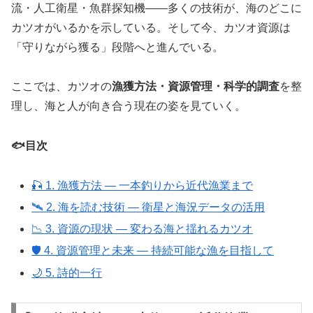
流・人工衛星・魚群探知機――多くの技術が、海のどこに
カツオがいるかを示している。そして今、カツオ資源は
「守りながら獲る」段階へと進んでいる。
ここでは、カツオの
漁獲方法・資源管理・科学的調査
を整
理し、海と人が向き合う現在の姿を見ていく。
🐟目次
🎣 1. 漁獲方法 ― 一本釣りから近代漁業まで
🛰️ 2. 海を読む技術 ― 衛星と海況データの活用
📉 3. 資源の現状 ― 変わる海と揺れるカツオ
🛡️ 4. 資源管理と未来 ― 持続可能な漁を目指して
🌙 5. 詩的一行