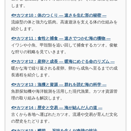
します。
🐟カツオ10：体のつくり ― 速さを生む形の秘密 ―
流線型の体と強力な筋肉。高速遊泳を支える体の仕組みを
紹介します。
🐟カツオ11：食性と捕食 ― 速さでつかむ海の獲物 ―
イワシや小魚、甲殻類を追い回して捕食するカツオ。俊敏
な狩りの戦略を見ていきます。
🐟カツオ12：産卵と成長 ― 暖海にめぐる命のリズム ―
暖かな海で繰り返される産卵。卵から成魚へ至るまでの成
長過程を紹介します。
🐟カツオ13：漁獲と資源 ― 群れを読む海の科学 ―
魚群探知機や海洋観測を活用した現代漁業。カツオ資源管
理の取り組みも解説します。
🐟カツオ14：歴史と交易 ― 海が結んだ人の道 ―
古くから各地へ運ばれたカツオ。流通や交易が育んだ文化
の歴史をたどります。
🐟カツオ15：鰹節 ― 旨味を生んだ奇跡の技法 ―