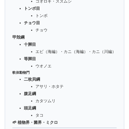
コオロギ・スズムシ
トンボ目
トンボ
チョウ目
チョウ
甲殻綱
十脚目
エビ（海編）・カニ（海編）・カニ（川編）
等脚目
ウオノエ
軟体動物門
二枚貝綱
アサリ・ホタテ
腹足綱
カタツムリ
頭足綱
タコ
🌱 植物界・菌界・ミクロ