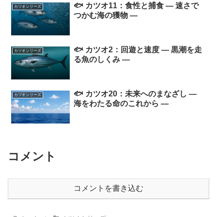
🐟 カツオ11：食性と捕食 ― 速さで
カツオシリーズ
つかむ海の獲物 ―
🐟 カツオ2：回遊と速度 ― 黒潮を走
カツオシリーズ
る魚のしくみ ―
🐟 カツオ20：未来へのまなざし ―
カツオシリーズ
海をわたる命のこれから ―
コメント
コメントを書き込む