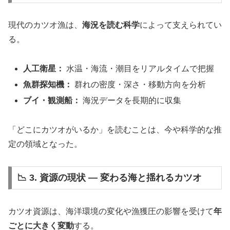
現代のカツオ漁は、
海況を読む科学
によって支えられてい
る。
人工衛星：
水温・海流・潮目をリアルタイムで把握
魚群探知機：
群れの密度・深さ・移動方向を分析
ブイ・観測船：
海況データを長期的に収集
「どこにカツオがいるか」を読むことは、今や科学的な推
定の領域となった。
📉 3. 資源の現状 ― 変わる海と揺れるカツオ
カツオ資源は、海洋環境の変化や漁獲圧の影響を受けて
年
ごとに大きく変動
する。