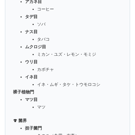
アカネ目
コーヒー
タデ目
ソバ
ナス目
タバコ
ムクロジ目
ミカン・ユズ・レモン・モミジ
ウリ目
カボチャ
イネ目
イネ・ムギ・タケ・トウモロコシ
裸子植物門
マツ目
マツ
🍄 菌界
担子菌門