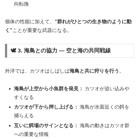
向転換
個体の性能に加えて、
“群れがひとつの生き物のように動
く”
ことが重要な武器になる。
🕊️ 3. 海鳥との協力 ― 空と海の共同戦線
外洋では、カツオはしばしば
海鳥と共に狩りを行う
。
海鳥が上空から小魚群を発見：
カツオが追い込みや
すくなる
カツオが下から押し上げる：
海鳥が水面近くの餌を
捕らえる
互いに餌場のサインとなる：
海鳥の動きはカツオ群
への重要な情報