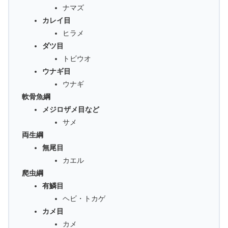
ナマズ
カレイ目
ヒラメ
ダツ目
トビウオ
ウナギ目
ウナギ
軟骨魚綱
メジロザメ目など
サメ
両生綱
無尾目
カエル
爬虫綱
有鱗目
ヘビ・トカゲ
カメ目
カメ