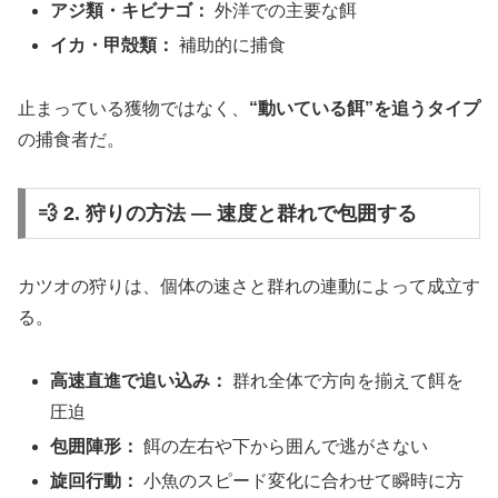
アジ類・キビナゴ：
外洋での主要な餌
イカ・甲殻類：
補助的に捕食
止まっている獲物ではなく、
“動いている餌”を追うタイプ
の捕食者だ。
💨 2. 狩りの方法 ― 速度と群れで包囲する
カツオの狩りは、個体の速さと群れの連動によって成立す
る。
高速直進で追い込み：
群れ全体で方向を揃えて餌を
圧迫
包囲陣形：
餌の左右や下から囲んで逃がさない
旋回行動：
小魚のスピード変化に合わせて瞬時に方