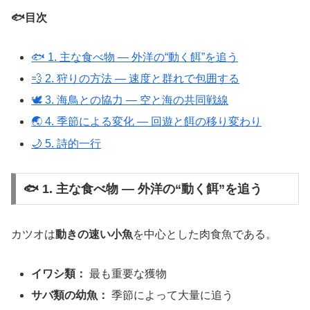
🐟目次
🐟 1. 主な食べ物 ― 外洋の“動く餌”を追う
💨 2. 狩りの方法 ― 速度と群れで包囲する
🕊️ 3. 海鳥との協力 ― 空と海の共同戦線
🌏 4. 季節による変化 ― 回遊と餌の移り変わり
🌙 5. 詩的一行
🐟 1. 主な食べ物 ― 外洋の“動く餌”を追う
カツオは
動きの速い小魚
を中心とした肉食魚である。
イワシ類：
最も重要な獲物
サバ類の幼魚：
季節によって大量に追う