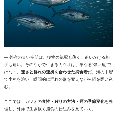
― 外洋の青い空間は、獲物の気配も薄く、追いかける相
手も速い。そのなかで生きるカツオは、単なる“強い魚”で
はなく、
速さと群れの連携を合わせた捕食者
だ。海の中層
で小魚を追い、瞬間的に群れの形を変えながら餌を囲い込
む。
ここでは、カツオの
食性・狩りの方法・餌の季節変化
を整
理し、外洋で生き抜く捕食の仕組みを見ていく。