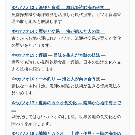
🐟カツオ13：漁獲と資源 ― 群れを読む海の科学 ―
魚群探知機や海洋観測を活用した現代漁業。カツオ資源管
理の取り組みも解説します。
🐟カツオ14：歴史と交易 ― 海が結んだ人の道 ―
古くから各地へ運ばれたカツオ。流通や交易が育んだ文化
の歴史をたどります。
🐟カツオ15：鰹節 ― 旨味を生んだ奇跡の技法 ―
世界でも珍しい発酵乾燥食品・鰹節。日本の出汁文化を支
える技術を紹介します。
🐟カツオ16：一本釣り ― 海と人が向き合う技 ―
豪快な一本釣り漁。漁師の経験と技術が生きる伝統漁法を
見つめます。
🐟カツオ17：世界のカツオ食文化 ― 南洋から地中海まで
―
刺身だけではないカツオの利用法。世界各地の食文化との
関わりを紹介します。
🐟カツオ18：地域とカツオ ― 土佐・伊豆・三陸の海をめ