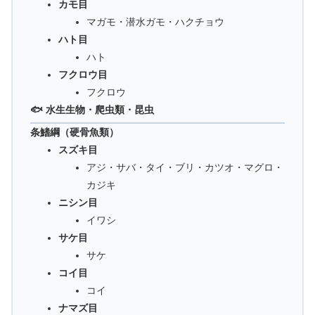
カモ目
マガモ・潜水ガモ・ハクチョウ
ハト目
ハト
フクロウ目
フクロウ
🐟 水生生物・爬虫類・昆虫
条鰭綱（硬骨魚類）
スズキ目
アジ・サバ・タイ・ブリ・カツオ・マグロ・
カジキ
ニシン目
イワシ
サケ目
サケ
コイ目
コイ
ナマズ目