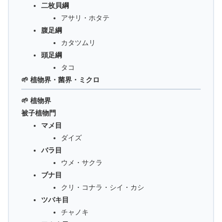
二枚貝綱
アサリ・ホタテ
腹足綱
カタツムリ
頭足綱
タコ
🌱 植物界・菌界・ミクロ
🌱 植物界
被子植物門
マメ目
ダイズ
バラ目
ウメ・サクラ
ブナ目
クリ・コナラ・シイ・カシ
ツバキ目
チャノキ