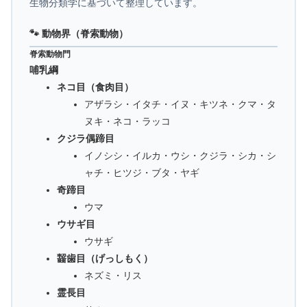
生物分類学に基づいて整理しています。
🐾 動物界（脊索動物）
脊索動物門
哺乳綱
ネコ目（食肉目）
アザラシ・イタチ・イヌ・キツネ・クマ・タ
ヌキ・ネコ・ラッコ
クジラ偶蹄目
イノシシ・イルカ・ウシ・クジラ・シカ・シ
ャチ・ヒツジ・ブタ・ヤギ
奇蹄目
ウマ
ウサギ目
ウサギ
齧歯目（げっしもく）
ネズミ・リス
霊長目