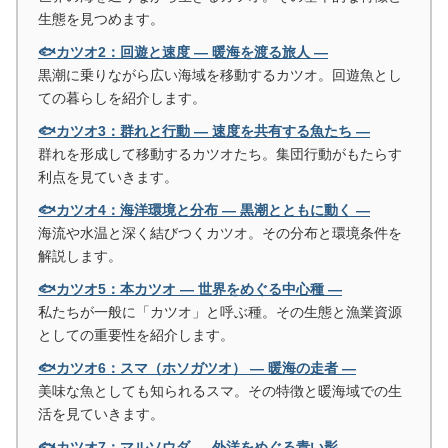
生態を見つめます。
🐟カツオ2：回遊と速度 ― 暖海を渡る旅人 ―
黒潮に乗りながら広い海域を移動するカツオ。回遊魚とし
ての暮らしを紹介します。
🐟カツオ3：群れと行動 ― 速度を共有する魚たち ―
群れを形成して移動するカツオたち。集団行動がもたらす
利点を見ていきます。
🐟カツオ4：海洋環境と分布 ― 黒潮とともに動く ―
海流や水温と深く結びつくカツオ。その分布と環境条件を
解説します。
🐟カツオ5：本カツオ ― 世界をめぐる中心種 ―
私たちが一般に「カツオ」と呼ぶ種。その生態と漁業資源
としての重要性を紹介します。
🐟カツオ6：スマ（ホソガツオ） ― 暖海の走者 ―
美味な魚としても知られるスマ。その特徴と暖海域での生
活を見ていきます。
🐟カツオ7：マルソウダ ― 外洋をめぐる青い影 ―