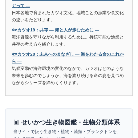
ぐって ―
日本各地で育まれたカツオ文化。地域ごとの漁業や食文化
の違いをたどります。
🐟カツオ19：共存 ― 海と人が歩むために ―
海洋資源を守りながら利用するために。持続可能な漁業と
共存の考え方を紹介します。
🐟カツオ20：未来へのまなざし ― 海をわたる命のこれか
ら ―
気候変動や海洋環境の変化のなかで、カツオはどのような
未来を歩むのでしょうか。海を渡り続ける命の姿を見つめ
ながらシリーズを締めくくります。
📊 せいかつ生き物図鑑・生物分類体系
当サイトで扱う生き物・植物・菌類・プランクトンを、