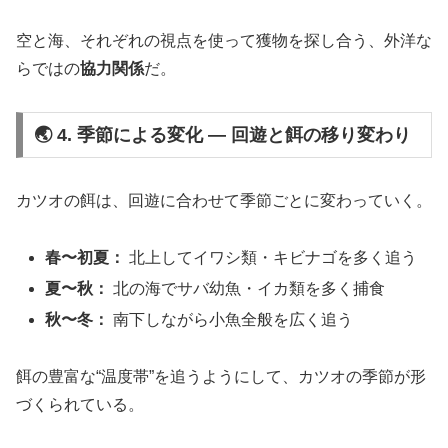
空と海、それぞれの視点を使って獲物を探し合う、外洋な
らではの
協力関係
だ。
🌏 4. 季節による変化 ― 回遊と餌の移り変わり
カツオの餌は、回遊に合わせて季節ごとに変わっていく。
春〜初夏：
北上してイワシ類・キビナゴを多く追う
夏〜秋：
北の海でサバ幼魚・イカ類を多く捕食
秋〜冬：
南下しながら小魚全般を広く追う
餌の豊富な“温度帯”を追うようにして、カツオの季節が形
づくられている。