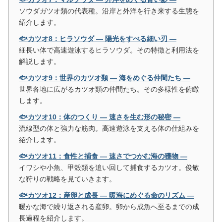
ソウダガツオ類の代表種。沿岸と外洋を行き来する生態を
紹介します。
🐟カツオ8：ヒラソウダ ― 陽光をすべる細い刃 ―
細長い体で高速遊泳するヒラソウダ。その特徴と利用法を
解説します。
🐟カツオ9：世界のカツオ類 ― 海をめぐる仲間たち ―
世界各地に広がるカツオ類の仲間たち。その多様性を俯瞰
します。
🐟カツオ10：体のつくり ― 速さを生む形の秘密 ―
流線型の体と強力な筋肉。高速遊泳を支える体の仕組みを
紹介します。
🐟カツオ11：食性と捕食 ― 速さでつかむ海の獲物 ―
イワシや小魚、甲殻類を追い回して捕食するカツオ。俊敏
な狩りの戦略を見ていきます。
🐟カツオ12：産卵と成長 ― 暖海にめぐる命のリズム ―
暖かな海で繰り返される産卵。卵から成魚へ至るまでの成
長過程を紹介します。