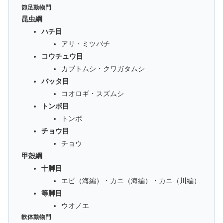
節足動物門
昆虫綱
ハチ目
アリ・ミツバチ
コウチュウ目
カブトムシ・クワガタムシ
バッタ目
コオロギ・スズムシ
トンボ目
トンボ
チョウ目
チョウ
甲殻綱
十脚目
エビ（海編）・カニ（海編）・カニ（川編）
等脚目
ウオノエ
軟体動物門