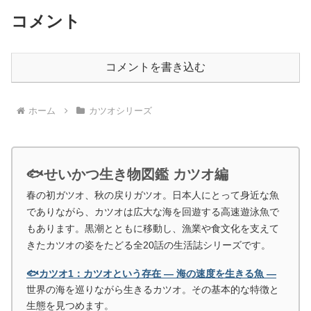
コメント
コメントを書き込む
ホーム
カツオシリーズ
🐟せいかつ生き物図鑑 カツオ編
春の初ガツオ、秋の戻りガツオ。日本人にとって身近な魚
でありながら、カツオは広大な海を回遊する高速遊泳魚で
もあります。黒潮とともに移動し、漁業や食文化を支えて
きたカツオの姿をたどる全20話の生活誌シリーズです。
🐟カツオ1：カツオという存在 ― 海の速度を生きる魚 ―
世界の海を巡りながら生きるカツオ。その基本的な特徴と
生態を見つめます。