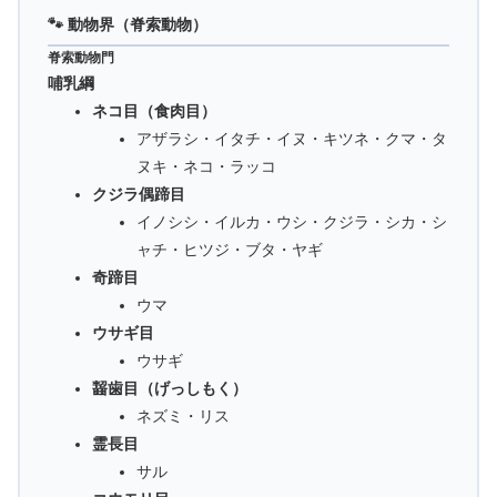
🐾 動物界（脊索動物）
脊索動物門
哺乳綱
ネコ目（食肉目）
アザラシ・イタチ・イヌ・キツネ・クマ・タ
ヌキ・ネコ・ラッコ
クジラ偶蹄目
イノシシ・イルカ・ウシ・クジラ・シカ・シ
ャチ・ヒツジ・ブタ・ヤギ
奇蹄目
ウマ
ウサギ目
ウサギ
齧歯目（げっしもく）
ネズミ・リス
霊長目
サル