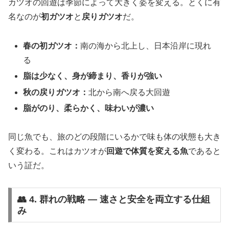
カツオの回遊は季節によって大きく姿を変える。とくに有
名なのが
初ガツオ
と
戻りガツオ
だ。
春の初ガツオ：
南の海から北上し、日本沿岸に現れ
る
脂は少なく、身が締まり、香りが強い
秋の戻りガツオ：
北から南へ戻る大回遊
脂がのり、柔らかく、味わいが濃い
同じ魚でも、旅のどの段階にいるかで味も体の状態も大き
く変わる。これはカツオが
回遊で体質を変える魚
であると
いう証だ。
👥 4. 群れの戦略 ― 速さと安全を両立する仕組
み