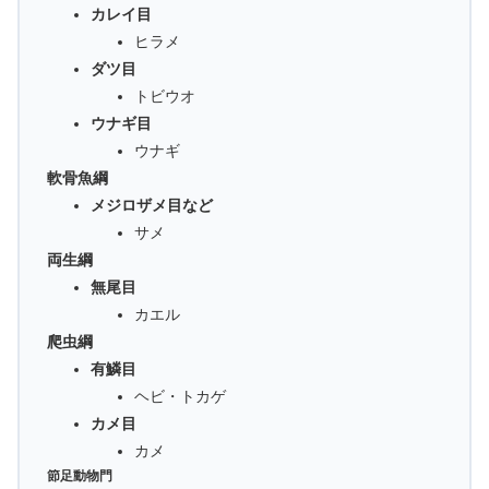
カレイ目
ヒラメ
ダツ目
トビウオ
ウナギ目
ウナギ
軟骨魚綱
メジロザメ目など
サメ
両生綱
無尾目
カエル
爬虫綱
有鱗目
ヘビ・トカゲ
カメ目
カメ
節足動物門