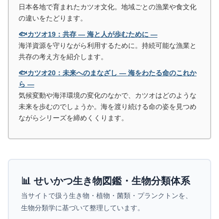
日本各地で育まれたカツオ文化。地域ごとの漁業や食文化
の違いをたどります。
🐟カツオ19：共存 ― 海と人が歩むために ―
海洋資源を守りながら利用するために。持続可能な漁業と
共存の考え方を紹介します。
🐟カツオ20：未来へのまなざし ― 海をわたる命のこれか
ら ―
気候変動や海洋環境の変化のなかで、カツオはどのような
未来を歩むのでしょうか。海を渡り続ける命の姿を見つめ
ながらシリーズを締めくくります。
📊 せいかつ生き物図鑑・生物分類体系
当サイトで扱う生き物・植物・菌類・プランクトンを、
生物分類学に基づいて整理しています。