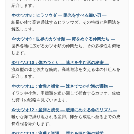
紹介します。
🐟カツオ8：ヒラソウダ ― 陽光をすべる細い刃 ―
細長い体で高速遊泳するヒラソウダ。その特徴と利用法を
解説します。
🐟カツオ9：世界のカツオ類 ― 海をめぐる仲間たち ―
世界各地に広がるカツオ類の仲間たち。その多様性を俯瞰
します。
🐟カツオ10：体のつくり ― 速さを生む形の秘密 ―
流線型の体と強力な筋肉。高速遊泳を支える体の仕組みを
紹介します。
🐟カツオ11：食性と捕食 ― 速さでつかむ海の獲物 ―
イワシや小魚、甲殻類を追い回して捕食するカツオ。俊敏
な狩りの戦略を見ていきます。
🐟カツオ12：産卵と成長 ― 暖海にめぐる命のリズム ―
暖かな海で繰り返される産卵。卵から成魚へ至るまでの成
長過程を紹介します。
🐟カツオ13：漁獲と資源 ― 群れを読む海の科学 ―