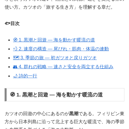
使い方。カツオの「旅する生き方」を理解する章だ。
🐟目次
🧭 1. 黒潮と回遊 ― 海を動かす暖流の道
💨 2. 速度の構造 ― 尾びれ・筋肉・体温の連動
🗺️ 3. 季節の旅 ― 初ガツオと戻りガツオ
👥 4. 群れの戦略 ― 速さと安全を両立する仕組み
🌙 詩的一行
🧭 1. 黒潮と回遊 ― 海を動かす暖流の道
カツオの回遊の中心にあるのが
黒潮
である。フィリピン東
方から日本列島に沿って北上する巨大な暖流で、海の季節