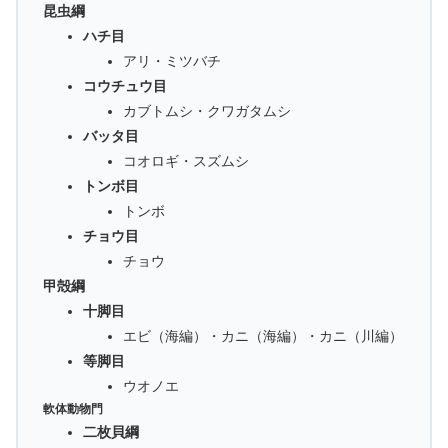
昆虫綱
ハチ目
アリ・ミツバチ
コウチュウ目
カブトムシ・クワガタムシ
バッタ目
コオロギ・スズムシ
トンボ目
トンボ
チョウ目
チョウ
甲殻綱
十脚目
エビ（海編）・カニ（海編）・カニ（川編）
等脚目
ウオノエ
軟体動物門
二枚貝綱