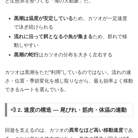
と生態系を形づくる「海の大動脈」だ。
黒潮は温度が安定している
ため、カツオが一定速度
で泳ぎ続けられる
流れに沿って餌となる小魚が集まる
ため、群れで移
動しやすい
黒潮の蛇行
はカツオの分布を大きく左右する
カツオは黒潮をただ“利用”しているのではない。流れの速
さ・位置・季節変化を感じ取りながら、最も効率よく移動
できるルートを選んでいる。
💨 2. 速度の構造 ― 尾びれ・筋肉・体温の連動
回遊を支えるのは、カツオの
異常なほど高い移動速度
であ