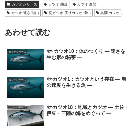
カツオシリーズ
カツオ 回遊
カツオ 生態
カツオ 速さ 理由
初ガツオ 戻りガツオ 違い
黒潮 カツオ
あわせて読む
🐟 カツオ10：体のつくり ― 速さを
カツオシリーズ
生む形の秘密 ―
🐟カツオ1：カツオという存在 ― 海
カツオシリーズ
の速度を生きる魚 ―
🐟カツオ18：地域とカツオ ― 土佐・
カツオシリーズ
伊豆・三陸の海をめぐって ―