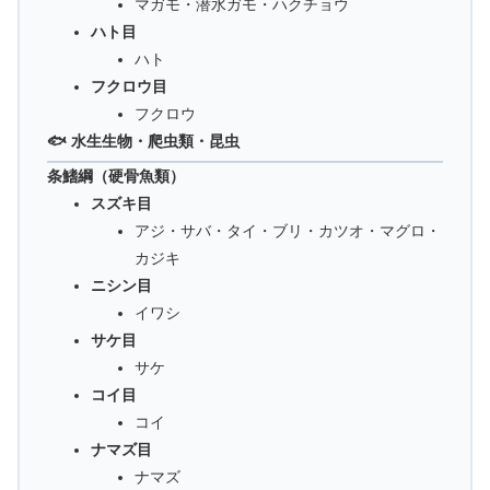
マガモ・潜水ガモ・ハクチョウ
ハト目
ハト
フクロウ目
フクロウ
🐟 水生生物・爬虫類・昆虫
条鰭綱（硬骨魚類）
スズキ目
アジ・サバ・タイ・ブリ・カツオ・マグロ・
カジキ
ニシン目
イワシ
サケ目
サケ
コイ目
コイ
ナマズ目
ナマズ