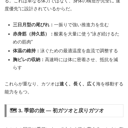
る。これは単なる体力ではなく、身体の構造が完全に“速
度優先”に設計されているからだ。
三日月型の尾びれ：
一振りで強い推進力を生む
赤身筋（持久筋）：
酸素を大量に使う“泳ぎ続けるた
めの筋肉”
体温の維持：
泳ぐための最適温度を血流で調整する
胸ビレの収納：
高速時には体に密着させ、抵抗を減
らす
これらが重なり、カツオは
速く、長く、広く
海を移動する
能力をもつ。
🗺️ 3. 季節の旅 ― 初ガツオと戻りガツオ