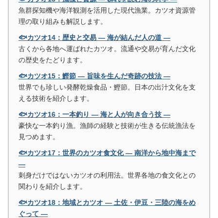
魚群探知機や海洋観測を活用した現代漁業。カツオ資源管
理の取り組みも解説します。
🐟カツオ14：歴史と交易 ― 海が結んだ人の道 ―
古くから各地へ運ばれたカツオ。流通や交易が育んだ文化
の歴史をたどります。
🐟カツオ15：鰹節 ― 旨味を生んだ奇跡の技法 ―
世界でも珍しい発酵乾燥食品・鰹節。日本の出汁文化を支
える技術を紹介します。
🐟カツオ16：一本釣り ― 海と人が向き合う技 ―
豪快な一本釣り漁。漁師の経験と技術が生きる伝統漁法を
見つめます。
🐟カツオ17：世界のカツオ食文化 ― 南洋から地中海まで
―
刺身だけではないカツオの利用法。世界各地の食文化との
関わりを紹介します。
🐟カツオ18：地域とカツオ ― 土佐・伊豆・三陸の海をめ
ぐって ―