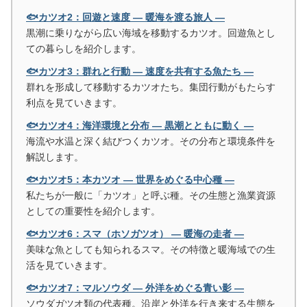
🐟カツオ2：回遊と速度 ― 暖海を渡る旅人 ―
黒潮に乗りながら広い海域を移動するカツオ。回遊魚とし
ての暮らしを紹介します。
🐟カツオ3：群れと行動 ― 速度を共有する魚たち ―
群れを形成して移動するカツオたち。集団行動がもたらす
利点を見ていきます。
🐟カツオ4：海洋環境と分布 ― 黒潮とともに動く ―
海流や水温と深く結びつくカツオ。その分布と環境条件を
解説します。
🐟カツオ5：本カツオ ― 世界をめぐる中心種 ―
私たちが一般に「カツオ」と呼ぶ種。その生態と漁業資源
としての重要性を紹介します。
🐟カツオ6：スマ（ホソガツオ） ― 暖海の走者 ―
美味な魚としても知られるスマ。その特徴と暖海域での生
活を見ていきます。
🐟カツオ7：マルソウダ ― 外洋をめぐる青い影 ―
ソウダガツオ類の代表種。沿岸と外洋を行き来する生態を