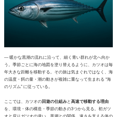
― 暖かな黒潮の流れに沿って、細く青い群れが北へ向か
う。季節ごとに海の地図を塗り替えるように、カツオは毎
年大きな距離を移動する。その旅は気まぐれではなく、海
の温度・餌の量・潮の動きが複雑に重なって生まれる “海
のリズム” に従っている。
ここでは、カツオの
回遊の仕組み
と
高速で移動する理由
を、環境・体の構造・季節の動きの3つから見る。初ガツ
オと戻りガツオの違い、黒潮との関係、速さを支える体の