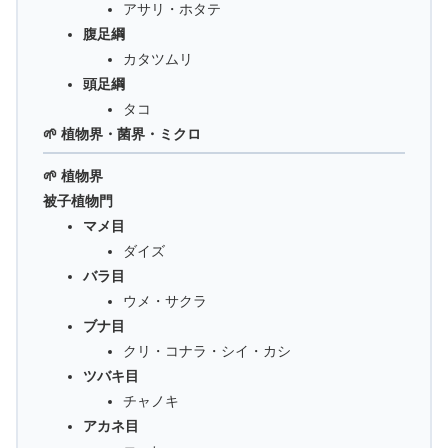
アサリ・ホタテ
腹足綱
カタツムリ
頭足綱
タコ
🌱 植物界・菌界・ミクロ
🌱 植物界
被子植物門
マメ目
ダイズ
バラ目
ウメ・サクラ
ブナ目
クリ・コナラ・シイ・カシ
ツバキ目
チャノキ
アカネ目