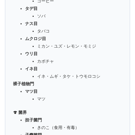
コーヒー
タデ目
ソバ
ナス目
タバコ
ムクロジ目
ミカン・ユズ・レモン・モミジ
ウリ目
カボチャ
イネ目
イネ・ムギ・タケ・トウモロコシ
裸子植物門
マツ目
マツ
🍄 菌界
担子菌門
きのこ（食用・有毒）
子嚢菌門