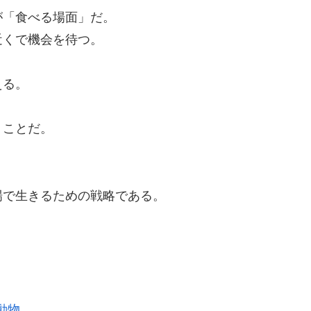
が「食べる場面」だ。
近くで機会を待つ。
える。
うことだ。
場で生きるための戦略である。
動物