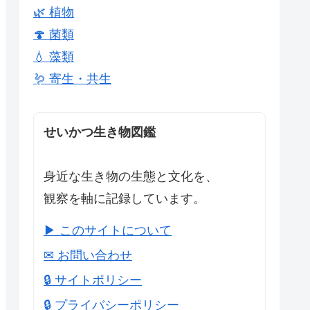
🌿 植物
🍄 菌類
💧 藻類
🪱 寄生・共生
せいかつ生き物図鑑
身近な生き物の生態と文化を、
観察を軸に記録しています。
▶ このサイトについて
✉ お問い合わせ
🔒 サイトポリシー
🔒 プライバシーポリシー