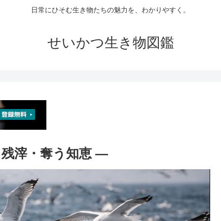
日常にひそむ生き物たちの魅力を、わかりやすく。
せいかつ生き物図鑑
魚・残滓・奪う知恵 ―