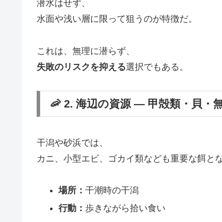
潜水はせず、
水面や浅い層に限って狙うのが特徴だ。
これは、無理に潜らず、
失敗のリスクを抑える
選択でもある。
🦐 2. 海辺の資源 ― 甲殻類・貝
干潟や砂浜では、
カニ、小型エビ、ゴカイ類なども重要な餌と
場所：
干潮時の干潟
行動：
歩きながら拾い食い