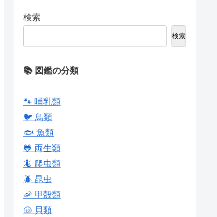
検索
検索
📚 図鑑の分類
🐾 哺乳類
🐦 鳥類
🐟 魚類
🐸 両生類
🦎 爬虫類
🪲 昆虫
🦐 甲殻類
🐚 貝類