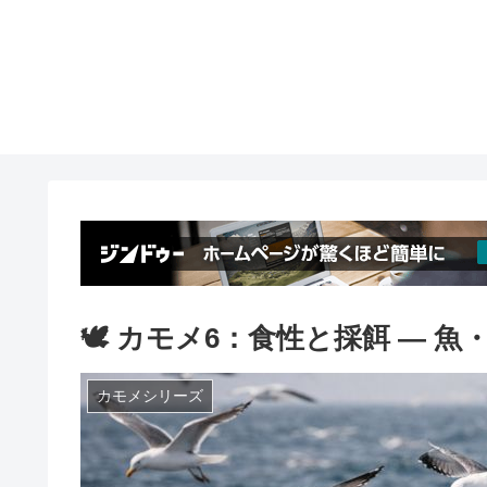
🕊️ カモメ6：食性と採餌 ― 
カモメシリーズ