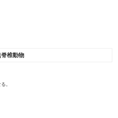
・無脊椎動物
なる。