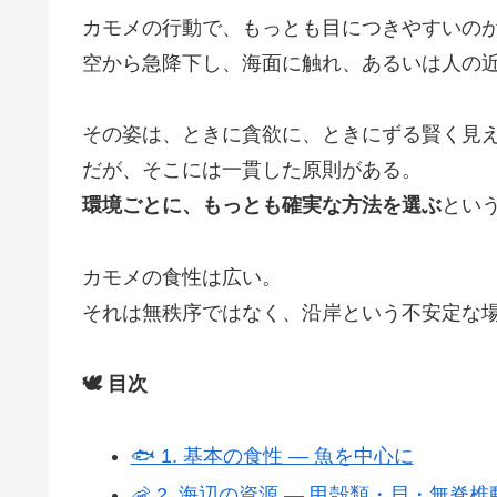
カモメの行動で、もっとも目につきやすいの
空から急降下し、海面に触れ、あるいは人の
その姿は、ときに貪欲に、ときにずる賢く見
だが、そこには一貫した原則がある。
環境ごとに、もっとも確実な方法を選ぶ
とい
カモメの食性は広い。
それは無秩序ではなく、沿岸という不安定な
🕊️ 目次
🐟 1. 基本の食性 ― 魚を中心に
🦐 2. 海辺の資源 ― 甲殻類・貝・無脊椎