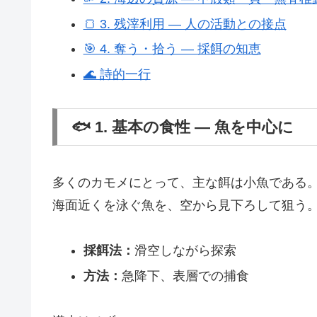
🍞 3. 残滓利用 ― 人の活動との接点
🎯 4. 奪う・拾う ― 採餌の知恵
🌊 詩的一行
🐟 1. 基本の食性 ― 魚を中心に
多くのカモメにとって、主な餌は小魚である
海面近くを泳ぐ魚を、空から見下ろして狙う
採餌法：
滑空しながら探索
方法：
急降下、表層での捕食