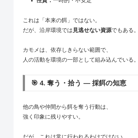
性質：
一時的・不安定
これは「本来の餌」ではない。
だが、沿岸環境では
見逃せない資源
でもある
カモメは、依存しきらない範囲で、
人の活動を環境の一部として組み込んでいる
🎯 4. 奪う・拾う ― 採餌の知恵
他の鳥や仲間から餌を奪う行動は、
強く印象に残りやすい。
だが、これは常に行われるわけではない。