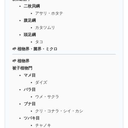
二枚貝綱
アサリ・ホタテ
腹足綱
カタツムリ
頭足綱
タコ
🌱 植物界・菌界・ミクロ
🌱 植物界
被子植物門
マメ目
ダイズ
バラ目
ウメ・サクラ
ブナ目
クリ・コナラ・シイ・カシ
ツバキ目
チャノキ