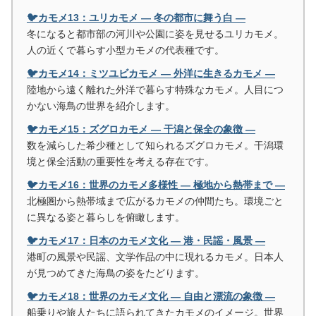
🐦カモメ13：ユリカモメ ― 冬の都市に舞う白 ―
冬になると都市部の河川や公園に姿を見せるユリカモメ。
人の近くで暮らす小型カモメの代表種です。
🐦カモメ14：ミツユビカモメ ― 外洋に生きるカモメ ―
陸地から遠く離れた外洋で暮らす特殊なカモメ。人目につ
かない海鳥の世界を紹介します。
🐦カモメ15：ズグロカモメ ― 干潟と保全の象徴 ―
数を減らした希少種として知られるズグロカモメ。干潟環
境と保全活動の重要性を考える存在です。
🐦カモメ16：世界のカモメ多様性 ― 極地から熱帯まで ―
北極圏から熱帯域まで広がるカモメの仲間たち。環境ごと
に異なる姿と暮らしを俯瞰します。
🐦カモメ17：日本のカモメ文化 ― 港・民謡・風景 ―
港町の風景や民謡、文学作品の中に現れるカモメ。日本人
が見つめてきた海鳥の姿をたどります。
🐦カモメ18：世界のカモメ文化 ― 自由と漂流の象徴 ―
船乗りや旅人たちに語られてきたカモメのイメージ。世界