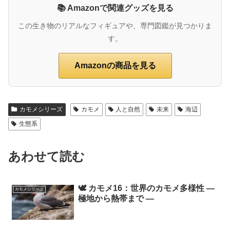
📚 Amazonで関連グッズを見る
この生き物のリアルなフィギュアや、専門図鑑が見つかりま
す。
Amazonの商品を見る
カモメシリーズ
カモメ
人と自然
未来
海辺
生態系
あわせて読む
🕊️ カモメ16：世界のカモメ多様性 ―
カモメシリーズ
極地から熱帯まで ―