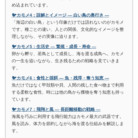
め込まれています。
🐦カモメ4：誤解とイメージ ― 白い鳥の奥行き ―
「海辺の白い鳥」という印象だけでは語れないのがカモメ
です。種ごとの違い、人との関係、文化的なイメージを整
理しながら、その実像に迫ります。
🐦カモメ5：生活史 ― 繁殖・成長・寿命 ―
卵から孵り、若鳥として成長し、海を渡る成鳥へ。カモメ
の一生を追いながら、生き残るための戦略を見ていきま
す。
🐦カモメ6：食性と採餌 ― 魚・残滓・奪う知恵 ―
魚だけではなく甲殻類や貝、人間の残した食べ物まで利用
する柔軟な食性。時には他の鳥から獲物を奪う知恵も持っ
ています。
🐦カモメ7：飛翔と風 ― 長距離移動の戦略 ―
海風を巧みに利用する飛行能力はカモメ最大の武器です。
風を読み、体力を節約しながら海を渡る仕組みを解説しま
す。