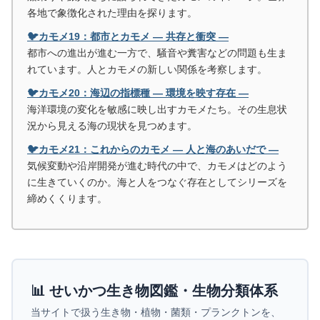
各地で象徴化された理由を探ります。
🐦カモメ19：都市とカモメ ― 共存と衝突 ―
都市への進出が進む一方で、騒音や糞害などの問題も生ま
れています。人とカモメの新しい関係を考察します。
🐦カモメ20：海辺の指標種 ― 環境を映す存在 ―
海洋環境の変化を敏感に映し出すカモメたち。その生息状
況から見える海の現状を見つめます。
🐦カモメ21：これからのカモメ ― 人と海のあいだで ―
気候変動や沿岸開発が進む時代の中で、カモメはどのよう
に生きていくのか。海と人をつなぐ存在としてシリーズを
締めくくります。
📊 せいかつ生き物図鑑・生物分類体系
当サイトで扱う生き物・植物・菌類・プランクトンを、