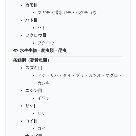
カモ目
マガモ・潜水ガモ・ハクチョウ
ハト目
ハト
フクロウ目
フクロウ
🐟 水生生物・爬虫類・昆虫
条鰭綱（硬骨魚類）
スズキ目
アジ・サバ・タイ・ブリ・カツオ・マグロ・
カジキ
ニシン目
イワシ
サケ目
サケ
コイ目
コイ
ナマズ目