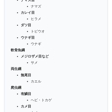
ナマズ
カレイ目
ヒラメ
ダツ目
トビウオ
ウナギ目
ウナギ
軟骨魚綱
メジロザメ目など
サメ
両生綱
無尾目
カエル
爬虫綱
有鱗目
ヘビ・トカゲ
カメ目