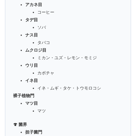
アカネ目
コーヒー
タデ目
ソバ
ナス目
タバコ
ムクロジ目
ミカン・ユズ・レモン・モミジ
ウリ目
カボチャ
イネ目
イネ・ムギ・タケ・トウモロコシ
裸子植物門
マツ目
マツ
🍄 菌界
担子菌門