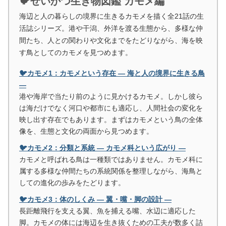
🐦せいかつ生き物図鑑 カモメ編
海辺と人の暮らしの境界に生きるカモメを描く全21話の生
活誌シリーズ。港や干潟、外洋を渡る生態から、多様な仲
間たち、人との関わりや文化までをたどりながら、海を映
す鳥としてのカモメを見つめます。
🐦カモメ1：カモメという存在 ― 海と人の境界に生きる鳥
―
港や海岸で当たり前のように見かけるカモメ。しかし彼ら
は海だけでなく河口や都市にも適応し、人間社会の変化を
映し出す存在でもあります。まずはカモメという鳥の全体
像を、生態と文化の両面から見つめます。
🐦カモメ2：分類と系統 ― カモメ科という広がり ―
カモメと呼ばれる鳥は一種類ではありません。カモメ科に
属する多様な仲間たちの系統関係を整理しながら、海鳥と
しての進化の歩みをたどります。
🐦カモメ3：体のしくみ ― 翼・嘴・脚の設計 ―
長距離飛行を支える翼、魚を捕える嘴、水辺に適応した
脚。カモメの体には海辺を生き抜くための工夫が数多く詰