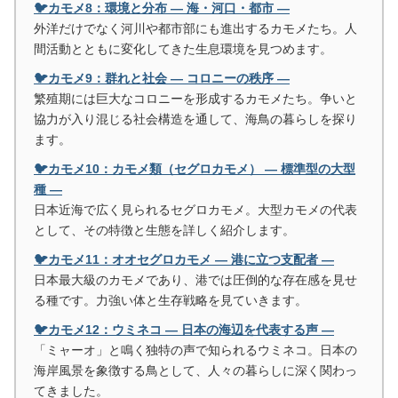
🐦カモメ8：環境と分布 ― 海・河口・都市 ―
外洋だけでなく河川や都市部にも進出するカモメたち。人
間活動とともに変化してきた生息環境を見つめます。
🐦カモメ9：群れと社会 ― コロニーの秩序 ―
繁殖期には巨大なコロニーを形成するカモメたち。争いと
協力が入り混じる社会構造を通して、海鳥の暮らしを探り
ます。
🐦カモメ10：カモメ類（セグロカモメ） ― 標準型の大型
種 ―
日本近海で広く見られるセグロカモメ。大型カモメの代表
として、その特徴と生態を詳しく紹介します。
🐦カモメ11：オオセグロカモメ ― 港に立つ支配者 ―
日本最大級のカモメであり、港では圧倒的な存在感を見せ
る種です。力強い体と生存戦略を見ていきます。
🐦カモメ12：ウミネコ ― 日本の海辺を代表する声 ―
「ミャーオ」と鳴く独特の声で知られるウミネコ。日本の
海岸風景を象徴する鳥として、人々の暮らしに深く関わっ
てきました。