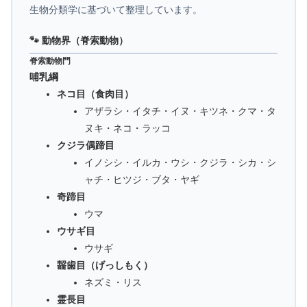
生物分類学に基づいて整理しています。
🐾 動物界（脊索動物）
脊索動物門
哺乳綱
ネコ目（食肉目）
アザラシ・イタチ・イヌ・キツネ・クマ・タ
ヌキ・ネコ・ラッコ
クジラ偶蹄目
イノシシ・イルカ・ウシ・クジラ・シカ・シ
ャチ・ヒツジ・ブタ・ヤギ
奇蹄目
ウマ
ウサギ目
ウサギ
齧歯目（げっしもく）
ネズミ・リス
霊長目