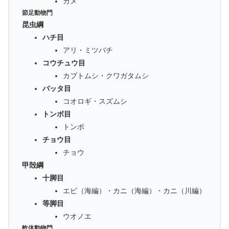
カメ
節足動物門
昆虫綱
ハチ目
アリ・ミツバチ
コウチュウ目
カブトムシ・クワガタムシ
バッタ目
コオロギ・スズムシ
トンボ目
トンボ
チョウ目
チョウ
甲殻綱
十脚目
エビ（海編）・カニ（海編）・カニ（川編）
等脚目
ウオノエ
軟体動物門