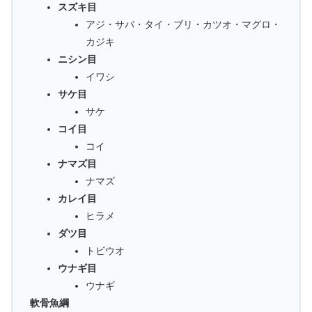
スズキ目
アジ・サバ・タイ・ブリ・カツオ・マグロ・
カジキ
ニシン目
イワシ
サケ目
サケ
コイ目
コイ
ナマズ目
ナマズ
カレイ目
ヒラメ
ダツ目
トビウオ
ウナギ目
ウナギ
軟骨魚綱