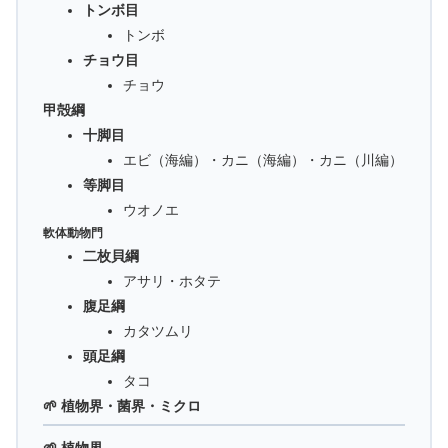
トンボ目
トンボ
チョウ目
チョウ
甲殻綱
十脚目
エビ（海編）・カニ（海編）・カニ（川編）
等脚目
ウオノエ
軟体動物門
二枚貝綱
アサリ・ホタテ
腹足綱
カタツムリ
頭足綱
タコ
🌱 植物界・菌界・ミクロ