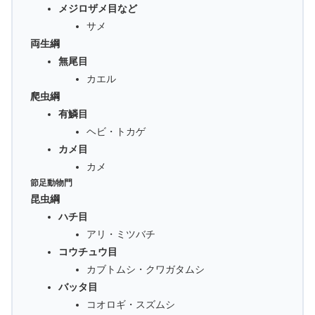
メジロザメ目など
サメ
両生綱
無尾目
カエル
爬虫綱
有鱗目
ヘビ・トカゲ
カメ目
カメ
節足動物門
昆虫綱
ハチ目
アリ・ミツバチ
コウチュウ目
カブトムシ・クワガタムシ
バッタ目
コオロギ・スズムシ