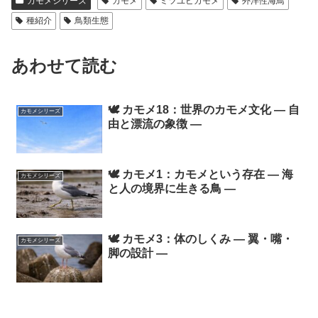
カモメシリーズ
カモメ
ミツユビカモメ
外洋性海鳥
種紹介
鳥類生態
あわせて読む
🕊️ カモメ18：世界のカモメ文化 ― 自
カモメシリーズ
由と漂流の象徴 ―
🕊️ カモメ1：カモメという存在 ― 海
カモメシリーズ
と人の境界に生きる鳥 ―
🕊️ カモメ3：体のしくみ ― 翼・嘴・
カモメシリーズ
脚の設計 ―