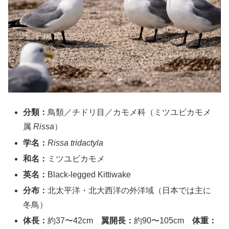
分類：
鳥類／チドリ目／カモメ科（ミツユビカモメ
属
Rissa
）
学名：
Rissa tridactyla
和名：
ミツユビカモメ
英名：
Black-legged Kittiwake
分布：
北太平洋・北大西洋の外洋域（日本では主に
冬鳥）
体長：
約37〜42cm
翼開長：
約90〜105cm
体重：