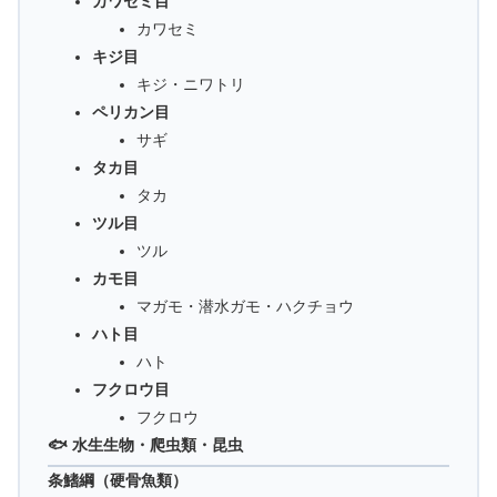
カワセミ目
カワセミ
キジ目
キジ・ニワトリ
ペリカン目
サギ
タカ目
タカ
ツル目
ツル
カモ目
マガモ・潜水ガモ・ハクチョウ
ハト目
ハト
フクロウ目
フクロウ
🐟 水生生物・爬虫類・昆虫
条鰭綱（硬骨魚類）