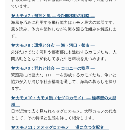
ています。
🐦カモメ7：飛翔と風 ― 長距離移動の戦略 ―
海風を巧みに利用する飛行能力はカモメ最大の武器です。
風を読み、体力を節約しながら海を渡る仕組みを解説しま
す。
🐦カモメ8：環境と分布 ― 海・河口・都市 ―
外洋だけでなく河川や都市部にも進出するカモメたち。人
間活動とともに変化してきた生息環境を見つめます。
🐦カモメ9：群れと社会 ― コロニーの秩序 ―
繁殖期には巨大なコロニーを形成するカモメたち。争いと
協力が入り混じる社会構造を通して、海鳥の暮らしを探り
ます。
🐦カモメ10：カモメ類（セグロカモメ） ― 標準型の大型
種 ―
日本近海で広く見られるセグロカモメ。大型カモメの代表
として、その特徴と生態を詳しく紹介します。
🐦カモメ11：オオセグロカモメ ― 港に立つ支配者 ―