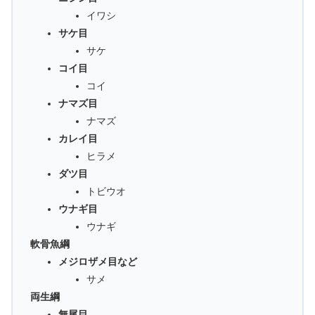
イワシ
サケ目
サケ
コイ目
コイ
ナマズ目
ナマズ
カレイ目
ヒラメ
ダツ目
トビウオ
ウナギ目
ウナギ
軟骨魚綱
メジロザメ目など
サメ
両生綱
無尾目