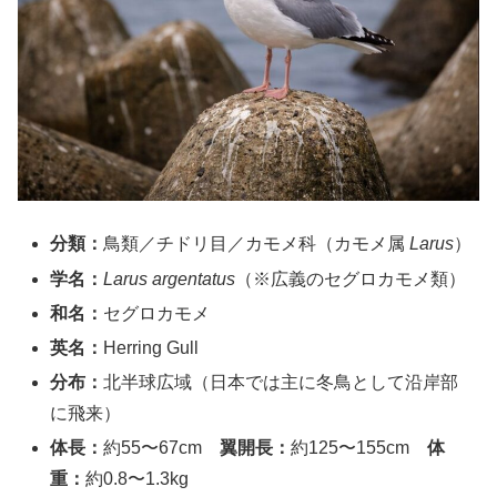
分類：
鳥類／チドリ目／カモメ科（カモメ属
Larus
）
学名：
Larus argentatus
（※広義のセグロカモメ類）
和名：
セグロカモメ
英名：
Herring Gull
分布：
北半球広域（日本では主に冬鳥として沿岸部
に飛来）
体長：
約55〜67cm
翼開長：
約125〜155cm
体
重：
約0.8〜1.3kg