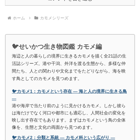
ホーム
カモメシリーズ
🐦せいかつ生き物図鑑 カモメ編
海辺と人の暮らしの境界に生きるカモメを描く全21話の生
活誌シリーズ。港や干潟、外洋を渡る生態から、多様な仲
間たち、人との関わりや文化までをたどりながら、海を映
す鳥としてのカモメを見つめます。
🐦カモメ1：カモメという存在 ― 海と人の境界に生きる鳥
―
港や海岸で当たり前のように見かけるカモメ。しかし彼ら
は海だけでなく河口や都市にも適応し、人間社会の変化を
映し出す存在でもあります。まずはカモメという鳥の全体
像を、生態と文化の両面から見つめます。
🐦カモメ2：分類と系統 ― カモメ科という広がり ―