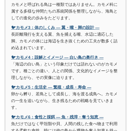
カモメと呼ばれる鳥は一種類ではありません。カモメ科に
属する多様な仲間たちの系統関係を整理しながら、海鳥と
しての進化の歩みをたどります。
🐦カモメ3：体のしくみ ― 翼・嘴・脚の設計 ―
長距離飛行を支える翼、魚を捕える嘴、水辺に適応した
脚。カモメの体には海辺を生き抜くための工夫が数多く詰
め込まれています。
🐦カモメ4：誤解とイメージ ― 白い鳥の奥行き ―
「海辺の白い鳥」という印象だけでは語れないのがカモメ
です。種ごとの違い、人との関係、文化的なイメージを整
理しながら、その実像に迫ります。
🐦カモメ5：生活史 ― 繁殖・成長・寿命 ―
卵から孵り、若鳥として成長し、海を渡る成鳥へ。カモメ
の一生を追いながら、生き残るための戦略を見ていきま
す。
🐦カモメ6：食性と採餌 ― 魚・残滓・奪う知恵 ―
魚だけではなく甲殻類や貝、人間の残した食べ物まで利用
する柔軟な食性。時には他の鳥から獲物を奪う知恵も持っ