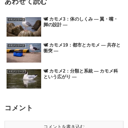
あわせて読む
🕊️ カモメ3：体のしくみ ― 翼・嘴・
カモメシリーズ
脚の設計 ―
🕊️ カモメ19：都市とカモメ ― 共存と
カモメシリーズ
衝突 ―
🕊️ カモメ2：分類と系統 ― カモメ科
カモメシリーズ
という広がり ―
コメント
コメントを書き込む