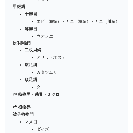
甲殻綱
十脚目
エビ（海編）・カニ（海編）・カニ（川編）
等脚目
ウオノエ
軟体動物門
二枚貝綱
アサリ・ホタテ
腹足綱
カタツムリ
頭足綱
タコ
🌱 植物界・菌界・ミクロ
🌱 植物界
被子植物門
マメ目
ダイズ