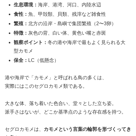
生息環境：
海岸、港湾、河口、内陸水辺
食性：
魚、甲殻類、貝類、残滓など雑食性
繁殖：
北方の沿岸・島嶼で集団繁殖（2〜3卵）
特徴：
灰色の背、白い体、黄色い嘴と赤斑
観察ポイント：
冬の港や海岸で最もよく見られる大
型カモメ
保全：
LC（低懸念）
港や海岸で「カモメ」と呼ばれる鳥の多くは、
実際にはこのセグロカモメ類である。
大きな体、落ち着いた色合い、堂々とした立ち姿。
派手さはないが、どこか基準点のような存在感を持つ。
セグロカモメは、
カモメという言葉の輪郭を形づくってき