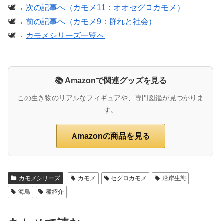
🕊️→
次の記事へ（カモメ11：オオセグロカモメ）
🕊️→
前の記事へ（カモメ9：群れと社会）
🕊️→
カモメシリーズ一覧へ
📚 Amazonで関連グッズを見る
この生き物のリアルなフィギュアや、専門図鑑が見つかりま
す。
Amazonの商品を見る
カモメシリーズ
カモメ
セグロカモメ
沿岸生態
海鳥
種紹介