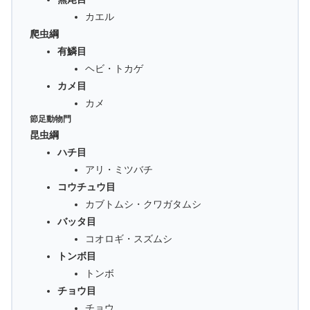
カエル
爬虫綱
有鱗目
ヘビ・トカゲ
カメ目
カメ
節足動物門
昆虫綱
ハチ目
アリ・ミツバチ
コウチュウ目
カブトムシ・クワガタムシ
バッタ目
コオロギ・スズムシ
トンボ目
トンボ
チョウ目
チョウ