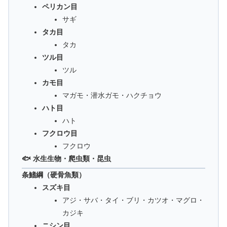
ペリカン目
サギ
タカ目
タカ
ツル目
ツル
カモ目
マガモ・潜水ガモ・ハクチョウ
ハト目
ハト
フクロウ目
フクロウ
🐟 水生生物・爬虫類・昆虫
条鰭綱（硬骨魚類）
スズキ目
アジ・サバ・タイ・ブリ・カツオ・マグロ・
カジキ
ニシン目