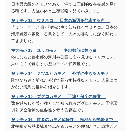
日本最大級のカモメであり、港では圧倒的な存在感を見せ
る種です。力強い体と生存戦略を見ていきます。
🐦カモメ12：ウミネコ ― 日本の海辺を代表する声 ―
「ミャーオ」と鳴く独特の声で知られるウミネコ。日本の
海岸風景を象徴する鳥として、人々の暮らしに深く関わっ
てきました。
🐦カモメ13：ユリカモメ ― 冬の都市に舞う白 ―
冬になると都市部の河川や公園に姿を見せるユリカモメ。
人の近くで暮らす小型カモメの代表種です。
🐦カモメ14：ミツユビカモメ ― 外洋に生きるカモメ ―
陸地から遠く離れた外洋で暮らす特殊なカモメ。人目につ
かない海鳥の世界を紹介します。
🐦カモメ15：ズグロカモメ ― 干潟と保全の象徴 ―
数を減らした希少種として知られるズグロカモメ。干潟環
境と保全活動の重要性を考える存在です。
🐦カモメ16：世界のカモメ多様性 ― 極地から熱帯まで ―
北極圏から熱帯域まで広がるカモメの仲間たち。環境ごと