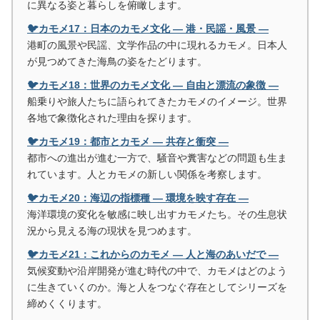
に異なる姿と暮らしを俯瞰します。
🐦カモメ17：日本のカモメ文化 ― 港・民謡・風景 ―
港町の風景や民謡、文学作品の中に現れるカモメ。日本人
が見つめてきた海鳥の姿をたどります。
🐦カモメ18：世界のカモメ文化 ― 自由と漂流の象徴 ―
船乗りや旅人たちに語られてきたカモメのイメージ。世界
各地で象徴化された理由を探ります。
🐦カモメ19：都市とカモメ ― 共存と衝突 ―
都市への進出が進む一方で、騒音や糞害などの問題も生ま
れています。人とカモメの新しい関係を考察します。
🐦カモメ20：海辺の指標種 ― 環境を映す存在 ―
海洋環境の変化を敏感に映し出すカモメたち。その生息状
況から見える海の現状を見つめます。
🐦カモメ21：これからのカモメ ― 人と海のあいだで ―
気候変動や沿岸開発が進む時代の中で、カモメはどのよう
に生きていくのか。海と人をつなぐ存在としてシリーズを
締めくくります。