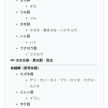
タカ目
タカ
ツル目
ツル
カモ目
マガモ・潜水ガモ・ハクチョウ
ハト目
ハト
フクロウ目
フクロウ
🐟 水生生物・爬虫類・昆虫
条鰭綱（硬骨魚類）
スズキ目
アジ・サバ・タイ・ブリ・カツオ・マグロ・
カジキ
ニシン目
イワシ
サケ目