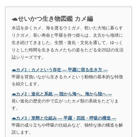
🐢せいかつ生き物図鑑 カメ編
水辺を歩くカメ、海を渡るウミガメ、乾いた大地に暮らす
リクガメ。長い寿命と甲羅を持つ彼らは、太古から地球に
生き続けてきました。生態・進化・文化を通して、ゆっく
りとした時間を生きるカメたちの姿をたどる全20話の生活
誌シリーズです。
🐢カメ1：カメという存在 ― 甲羅に宿る生き方 ―
甲羅を背負いながら生きるカメという動物の基本的な特徴
を紹介します。
🐢カメ2：進化と系統 ― 陸から海へ、海から陸へ ―
長い進化の歴史の中で広がったカメ類の系統をたどりま
す。
🐢カメ3：形態と仕組み ― 甲羅・四肢・呼吸の構造 ―
甲羅の成り立ちや呼吸の仕組みなど、独特な体の構造を解
説します。