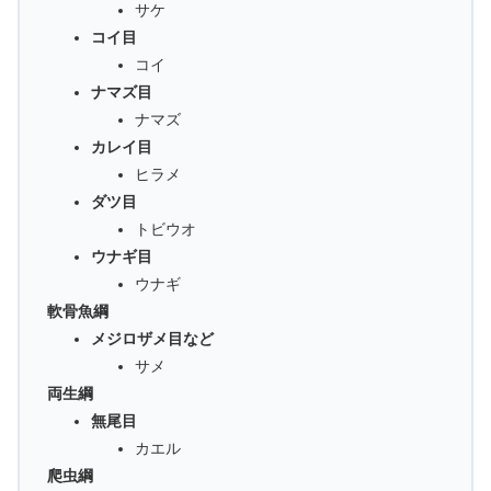
サケ
コイ目
コイ
ナマズ目
ナマズ
カレイ目
ヒラメ
ダツ目
トビウオ
ウナギ目
ウナギ
軟骨魚綱
メジロザメ目など
サメ
両生綱
無尾目
カエル
爬虫綱