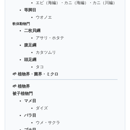
エビ（海編）・カニ（海編）・カニ（川編）
等脚目
ウオノエ
軟体動物門
二枚貝綱
アサリ・ホタテ
腹足綱
カタツムリ
頭足綱
タコ
🌱 植物界・菌界・ミクロ
🌱 植物界
被子植物門
マメ目
ダイズ
バラ目
ウメ・サクラ
ブナ目