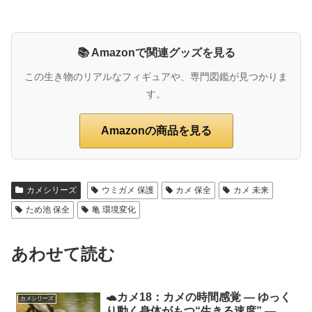
📚 Amazonで関連グッズを見る
この生き物のリアルなフィギュアや、専門図鑑が見つかりま
す。
Amazonの商品を見る
カメシリーズ
ウミガメ 保護
カメ 保全
カメ 未来
ため池 保全
亀 環境変化
あわせて読む
🐢カメ18：カメの時間感覚 ― ゆっく
カメシリーズ
り動く身体がもつ“生きる速度” ―