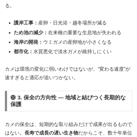
る。
護岸工事：
産卵・日光浴・越冬場所が減る
ため池の減少：
在来種の重要な生息地が失われる
海岸の開発：
ウミガメの産卵地が小さくなる
都市化：
水質悪化で淡水ガメが維持しにくい
カメは環境の変化に弱いわけではないが、“変わる速度”が
速すぎると適応が追いつかない。
🛟 3. 保全の方向性 ― 地域と結びつく長期的な
保護
カメの保全は、短期的な取り組みだけで成果が出るもので
はない。
長寿で成長の遅い生き物
だからこそ、数十年単位