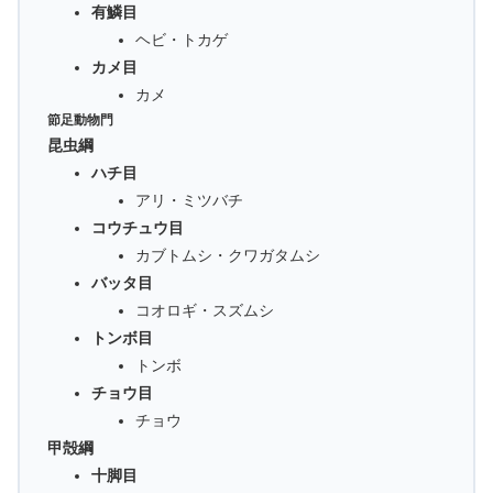
有鱗目
ヘビ・トカゲ
カメ目
カメ
節足動物門
昆虫綱
ハチ目
アリ・ミツバチ
コウチュウ目
カブトムシ・クワガタムシ
バッタ目
コオロギ・スズムシ
トンボ目
トンボ
チョウ目
チョウ
甲殻綱
十脚目