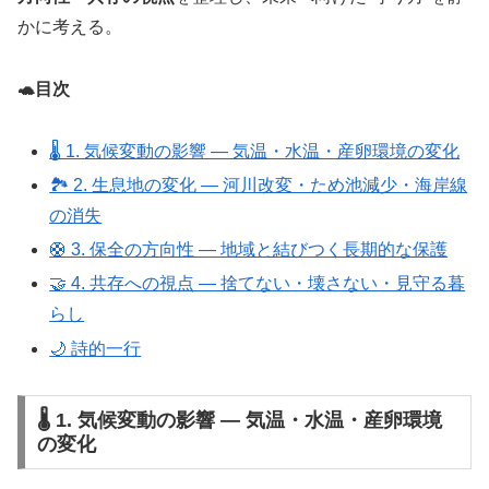
かに考える。
🐢目次
🌡 1. 気候変動の影響 ― 気温・水温・産卵環境の変化
🏞 2. 生息地の変化 ― 河川改変・ため池減少・海岸線
の消失
🛟 3. 保全の方向性 ― 地域と結びつく長期的な保護
🤝 4. 共存への視点 ― 捨てない・壊さない・見守る暮
らし
🌙 詩的一行
🌡 1. 気候変動の影響 ― 気温・水温・産卵環境
の変化