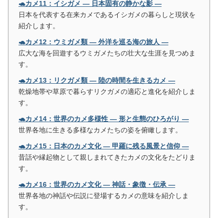
🐢カメ11：イシガメ ― 日本固有の静かな影 ―
日本を代表する在来カメであるイシガメの暮らしと現状を
紹介します。
🐢カメ12：ウミガメ類 ― 外洋を巡る海の旅人 ―
広大な海を回遊するウミガメたちの壮大な生涯を見つめま
す。
🐢カメ13：リクガメ類 ― 陸の時間を生きるカメ ―
乾燥地帯や草原で暮らすリクガメの適応と進化を紹介しま
す。
🐢カメ14：世界のカメ多様性 ― 形と生態のひろがり ―
世界各地に生きる多様なカメたちの姿を俯瞰します。
🐢カメ15：日本のカメ文化 ― 甲羅に残る風景と信仰 ―
昔話や縁起物として親しまれてきたカメの文化をたどりま
す。
🐢カメ16：世界のカメ文化 ― 神話・象徴・伝承 ―
世界各地の神話や伝説に登場するカメの意味を紹介しま
す。