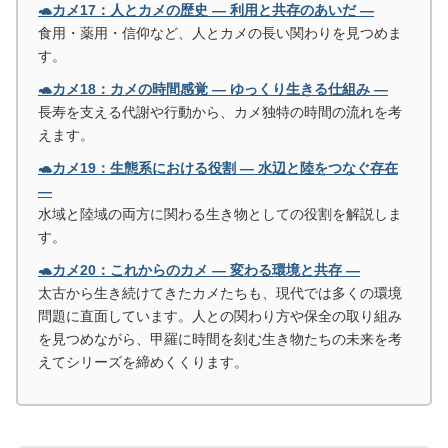
🐢カメ17：人とカメの歴史 ― 利用と共存のあいだ ―
食用・薬用・信仰など、人とカメの長い関わりを見つめま
す。
🐢カメ18：カメの時間感覚 ― ゆっくり生きる仕組み ―
長寿を支える代謝や行動から、カメ独特の時間の流れを考
えます。
🐢カメ19：生態系における役割 ― 水辺と陸をつなぐ存在
―
水域と陸域の両方に関わる生き物としての役割を解説しま
す。
🐢カメ20：これからのカメ ― 変わる環境と共存 ―
太古から生き続けてきたカメたちも、現代では多くの環境
問題に直面しています。人との関わり方や保全の取り組み
を見つめながら、甲羅に時間を刻む生き物たちの未来を考
えてシリーズを締めくくります。