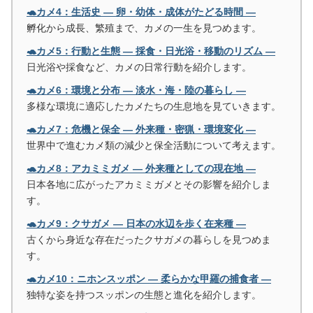
🐢カメ4：生活史 ― 卵・幼体・成体がたどる時間 ―
孵化から成長、繁殖まで、カメの一生を見つめます。
🐢カメ5：行動と生態 ― 採食・日光浴・移動のリズム ―
日光浴や採食など、カメの日常行動を紹介します。
🐢カメ6：環境と分布 ― 淡水・海・陸の暮らし ―
多様な環境に適応したカメたちの生息地を見ていきます。
🐢カメ7：危機と保全 ― 外来種・密猟・環境変化 ―
世界中で進むカメ類の減少と保全活動について考えます。
🐢カメ8：アカミミガメ ― 外来種としての現在地 ―
日本各地に広がったアカミミガメとその影響を紹介しま
す。
🐢カメ9：クサガメ ― 日本の水辺を歩く在来種 ―
古くから身近な存在だったクサガメの暮らしを見つめま
す。
🐢カメ10：ニホンスッポン ― 柔らかな甲羅の捕食者 ―
独特な姿を持つスッポンの生態と進化を紹介します。