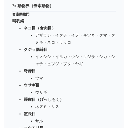
🐾 動物界（脊索動物）
脊索動物門
哺乳綱
ネコ目（食肉目）
アザラシ・イタチ・イヌ・キツネ・クマ・タ
ヌキ・ネコ・ラッコ
クジラ偶蹄目
イノシシ・イルカ・ウシ・クジラ・シカ・シ
ャチ・ヒツジ・ブタ・ヤギ
奇蹄目
ウマ
ウサギ目
ウサギ
齧歯目（げっしもく）
ネズミ・リス
霊長目
サル