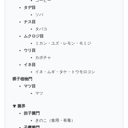
コーヒー
タデ目
ソバ
ナス目
タバコ
ムクロジ目
ミカン・ユズ・レモン・モミジ
ウリ目
カボチャ
イネ目
イネ・ムギ・タケ・トウモロコシ
裸子植物門
マツ目
マツ
🍄 菌界
担子菌門
きのこ（食用・有毒）
子嚢菌門