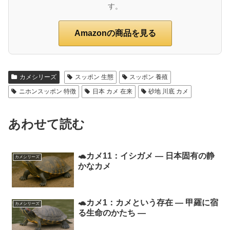
す。
Amazonの商品を見る
カメシリーズ
スッポン 生態
スッポン 養殖
ニホンスッポン 特徴
日本 カメ 在来
砂地 川底 カメ
あわせて読む
🐢カメ11：イシガメ ― 日本固有の静
カメシリーズ
かなカメ
🐢カメ1：カメという存在 ― 甲羅に宿
カメシリーズ
る生命のかたち ―