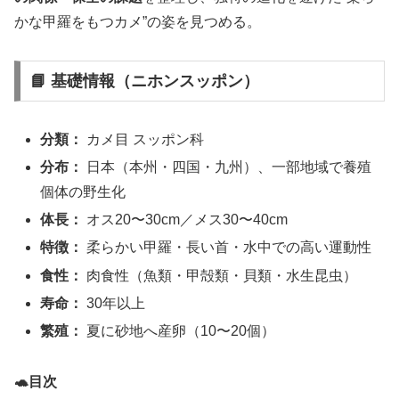
かな甲羅をもつカメ”の姿を見つめる。
📘 基礎情報（ニホンスッポン）
分類：
カメ目 スッポン科
分布：
日本（本州・四国・九州）、一部地域で養殖
個体の野生化
体長：
オス20〜30cm／メス30〜40cm
特徴：
柔らかい甲羅・長い首・水中での高い運動性
食性：
肉食性（魚類・甲殻類・貝類・水生昆虫）
寿命：
30年以上
繁殖：
夏に砂地へ産卵（10〜20個）
🐢目次