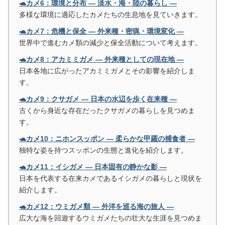
🐢カメ6：環境と分布 ― 淡水・海・陸の暮らし ―
多様な環境に適応したカメたちの生息地を見ていきます。
🐢カメ7：危機と保全 ― 外来種・密猟・環境変化 ―
世界中で進むカメ類の減少と保全活動について考えます。
🐢カメ8：アカミミガメ ― 外来種としての現在地 ―
日本各地に広がったアカミミガメとその影響を紹介しま
す。
🐢カメ9：クサガメ ― 日本の水辺を歩く在来種 ―
古くから身近な存在だったクサガメの暮らしを見つめま
す。
🐢カメ10：ニホンスッポン ― 柔らかな甲羅の捕食者 ―
独特な姿を持つスッポンの生態と進化を紹介します。
🐢カメ11：イシガメ ― 日本固有の静かな影 ―
日本を代表する在来カメであるイシガメの暮らしと現状を
紹介します。
🐢カメ12：ウミガメ類 ― 外洋を巡る海の旅人 ―
広大な海を回遊するウミガメたちの壮大な生涯を見つめま