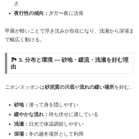
さ
夜行性の傾向：
夕方〜夜に活発
甲羅が軽いことで浮き沈みが自在になり、浅瀬から深場ま
で幅広く動ける。
🏞 3. 分布と環境 ― 砂地・緩流・浅瀬を好む理
由
ニホンスッポンは
砂泥質の川底
や
流れの緩い場所
を好む。
砂地：
潜って身を隠しやすい
緩やかな流れ：
待ち伏せに適している
浅瀬：
日光で体温調節しやすい
深場：
冬の越冬場所として利用