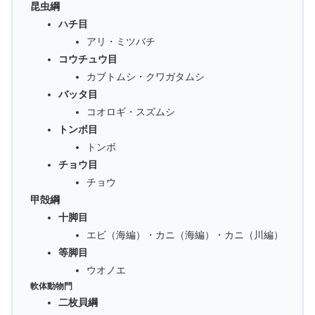
昆虫綱
ハチ目
アリ・ミツバチ
コウチュウ目
カブトムシ・クワガタムシ
バッタ目
コオロギ・スズムシ
トンボ目
トンボ
チョウ目
チョウ
甲殻綱
十脚目
エビ（海編）・カニ（海編）・カニ（川編）
等脚目
ウオノエ
軟体動物門
二枚貝綱