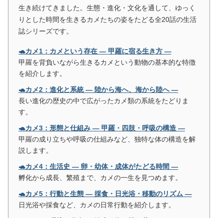
生き続けてきました。生態・進化・文化を通して、ゆっく
りとした時間を生きるカメたちの姿をたどる全20話の生活
誌シリーズです。
🐢カメ1：カメという存在 ― 甲羅に宿る生き方 ―
甲羅を背負いながら生きるカメという動物の基本的な特徴
を紹介します。
🐢カメ2：進化と系統 ― 陸から海へ、海から陸へ ―
長い進化の歴史の中で広がったカメ類の系統をたどりま
す。
🐢カメ3：形態と仕組み ― 甲羅・四肢・呼吸の構造 ―
甲羅の成り立ちや呼吸の仕組みなど、独特な体の構造を解
説します。
🐢カメ4：生活史 ― 卵・幼体・成体がたどる時間 ―
孵化から成長、繁殖まで、カメの一生を見つめます。
🐢カメ5：行動と生態 ― 採食・日光浴・移動のリズム ―
日光浴や採食など、カメの日常行動を紹介します。