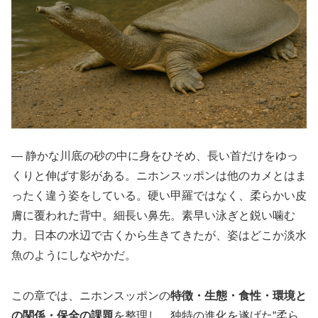
― 静かな川底の砂の中に身をひそめ、長い首だけをゆっ
くりと伸ばす影がある。ニホンスッポンは他のカメとはま
ったく違う姿をしている。硬い甲羅ではなく、柔らかい皮
膚に覆われた背中。細長い鼻先。素早い泳ぎと鋭い噛む
力。日本の水辺で古くから生きてきたが、姿はどこか淡水
魚のようにしなやかだ。
この章では、ニホンスッポンの
特徴・生態・食性・環境と
の関係・保全の課題
を整理し、独特の進化を遂げた“柔ら