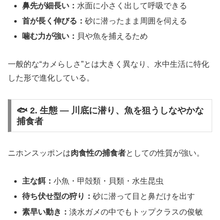
鼻先が細長い：
水面に小さく出して呼吸できる
首が長く伸びる：
砂に潜ったまま周囲を伺える
噛む力が強い：
貝や魚を捕えるため
一般的な“カメらしさ”とは大きく異なり、水中生活に特化
した形で進化している。
🐟 2. 生態 ― 川底に潜り、魚を狙うしなやかな
捕食者
ニホンスッポンは
肉食性の捕食者
としての性質が強い。
主な餌：
小魚・甲殻類・貝類・水生昆虫
待ち伏せ型の狩り：
砂に潜って目と鼻だけを出す
素早い動き：
淡水ガメの中でもトップクラスの俊敏