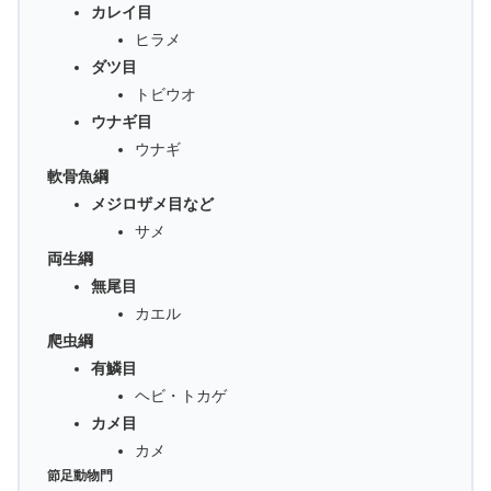
カレイ目
ヒラメ
ダツ目
トビウオ
ウナギ目
ウナギ
軟骨魚綱
メジロザメ目など
サメ
両生綱
無尾目
カエル
爬虫綱
有鱗目
ヘビ・トカゲ
カメ目
カメ
節足動物門