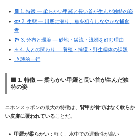
🟫 1. 特徴 ― 柔らかい甲羅と長い首が生んだ独特の姿
🐟 2. 生態 ― 川底に潜り、魚を狙うしなやかな捕食
者
🏞 3. 分布と環境 ― 砂地・緩流・浅瀬を好む理由
⚠️ 4. 人との関わり ― 養殖・捕獲・野生個体の課題
🌙 詩的一行
🟫 1. 特徴 ― 柔らかい甲羅と長い首が生んだ独
特の姿
ニホンスッポンの最大の特徴は、
背甲が骨ではなく軟らか
い皮膚に覆われている
ことだ。
甲羅が柔らかい：
軽く、水中での運動性が高い