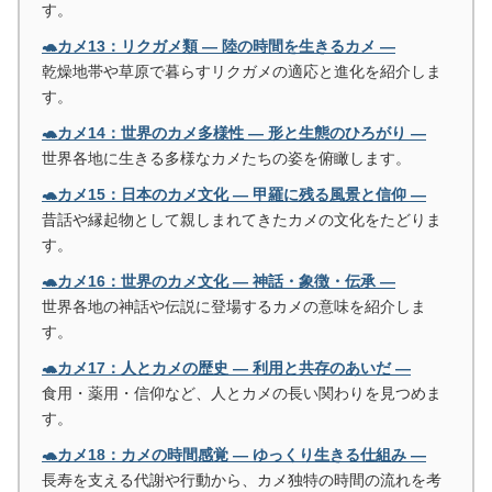
す。
🐢カメ13：リクガメ類 ― 陸の時間を生きるカメ ―
乾燥地帯や草原で暮らすリクガメの適応と進化を紹介しま
す。
🐢カメ14：世界のカメ多様性 ― 形と生態のひろがり ―
世界各地に生きる多様なカメたちの姿を俯瞰します。
🐢カメ15：日本のカメ文化 ― 甲羅に残る風景と信仰 ―
昔話や縁起物として親しまれてきたカメの文化をたどりま
す。
🐢カメ16：世界のカメ文化 ― 神話・象徴・伝承 ―
世界各地の神話や伝説に登場するカメの意味を紹介しま
す。
🐢カメ17：人とカメの歴史 ― 利用と共存のあいだ ―
食用・薬用・信仰など、人とカメの長い関わりを見つめま
す。
🐢カメ18：カメの時間感覚 ― ゆっくり生きる仕組み ―
長寿を支える代謝や行動から、カメ独特の時間の流れを考