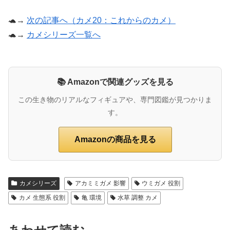
🐢→
次の記事へ（カメ20：これからのカメ）
🐢→
カメシリーズ一覧へ
📚 Amazonで関連グッズを見る
この生き物のリアルなフィギュアや、専門図鑑が見つかりま
す。
Amazonの商品を見る
カメシリーズ
アカミミガメ 影響
ウミガメ 役割
カメ 生態系 役割
亀 環境
水草 調整 カメ