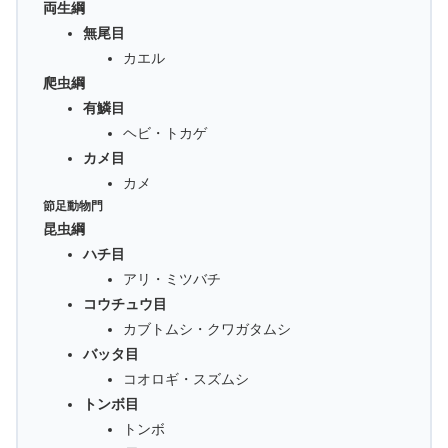
両生綱
無尾目
カエル
爬虫綱
有鱗目
ヘビ・トカゲ
カメ目
カメ
節足動物門
昆虫綱
ハチ目
アリ・ミツバチ
コウチュウ目
カブトムシ・クワガタムシ
バッタ目
コオロギ・スズムシ
トンボ目
トンボ