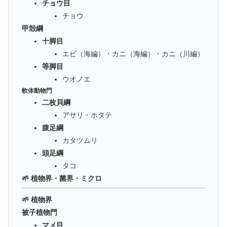
チョウ目
チョウ
甲殻綱
十脚目
エビ（海編）・カニ（海編）・カニ（川編）
等脚目
ウオノエ
軟体動物門
二枚貝綱
アサリ・ホタテ
腹足綱
カタツムリ
頭足綱
タコ
🌱 植物界・菌界・ミクロ
🌱 植物界
被子植物門
マメ目