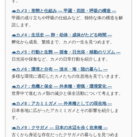
す。
🐢カメ3：形態と仕組み ― 甲羅・四肢・呼吸の構造 ―
甲羅の成り立ちや呼吸の仕組みなど、独特な体の構造を解
説します。
🐢カメ4：生活史 ― 卵・幼体・成体がたどる時間 ―
孵化から成長、繁殖まで、カメの一生を見つめます。
🐢カメ5：行動と生態 ― 採食・日光浴・移動のリズム ―
日光浴や採食など、カメの日常行動を紹介します。
🐢カメ6：環境と分布 ― 淡水・海・陸の暮らし ―
多様な環境に適応したカメたちの生息地を見ていきます。
🐢カメ7：危機と保全 ― 外来種・密猟・環境変化 ―
世界中で進むカメ類の減少と保全活動について考えます。
🐢カメ8：アカミミガメ ― 外来種としての現在地 ―
日本各地に広がったアカミミガメとその影響を紹介しま
す。
🐢カメ9：クサガメ ― 日本の水辺を歩く在来種 ―
古くから身近な存在だったクサガメの暮らしを見つめま