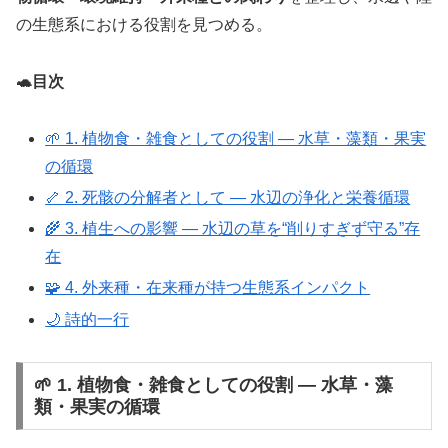
の生態系における役割を見つめる。
🐢目次
🌱 1. 植物食・雑食としての役割 ― 水草・藻類・果実
の循環
🦴 2. 死骸の分解者として ― 水辺の浄化と栄養循環
🌾 3. 植生への影響 ― 水辺の草を“削りすぎず守る”存
在
🧩 4. 外来種・在来種が持つ生態系インパクト
🌙 詩的一行
🌱 1. 植物食・雑食としての役割 ― 水草・藻
類・果実の循環