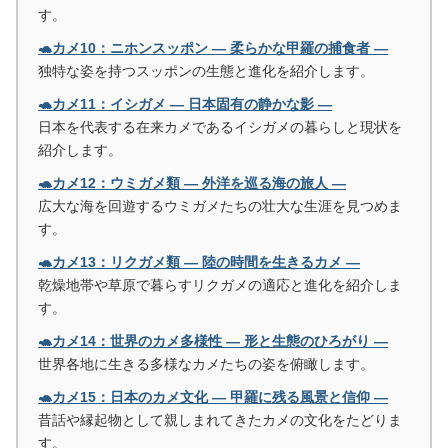
す。
🐢カメ10：ニホンスッポン ― 柔らかな甲羅の捕食者 ―
独特な姿を持つスッポンの生態と進化を紹介します。
🐢カメ11：イシガメ ― 日本固有の静かな影 ―
日本を代表する在来カメであるイシガメの暮らしと現状を
紹介します。
🐢カメ12：ウミガメ類 ― 外洋を巡る海の旅人 ―
広大な海を回遊するウミガメたちの壮大な生涯を見つめま
す。
🐢カメ13：リクガメ類 ― 陸の時間を生きるカメ ―
乾燥地帯や草原で暮らすリクガメの適応と進化を紹介しま
す。
🐢カメ14：世界のカメ多様性 ― 形と生態のひろがり ―
世界各地に生きる多様なカメたちの姿を俯瞰します。
🐢カメ15：日本のカメ文化 ― 甲羅に残る風景と信仰 ―
昔話や縁起物として親しまれてきたカメの文化をたどりま
す。