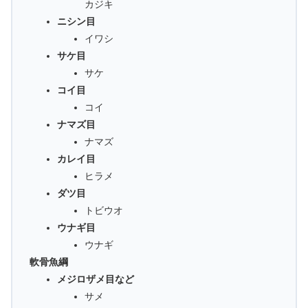
カジキ
ニシン目
イワシ
サケ目
サケ
コイ目
コイ
ナマズ目
ナマズ
カレイ目
ヒラメ
ダツ目
トビウオ
ウナギ目
ウナギ
軟骨魚綱
メジロザメ目など
サメ