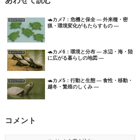
あわせて読む
🐢カメ7：危機と保全 ― 外来種・密
カメシリーズ
猟・環境変化がもたらすもの ―
🐢カメ6：環境と分布 ― 水辺・海・陸
カメシリーズ
に広がる暮らしの地図 ―
🐢カメ5：行動と生態 ― 食性・移動・
カメシリーズ
越冬・繁殖のしくみ ―
コメント