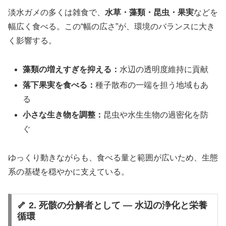
淡水ガメの多くは雑食で、
水草・藻類・昆虫・果実
などを
幅広く食べる。この“幅の広さ”が、環境のバランスに大き
く影響する。
藻類の増えすぎを抑える：
水辺の透明度維持に貢献
落下果実を食べる：
種子散布の一端を担う地域もあ
る
小さな生き物を調整：
昆虫や水生生物の過密化を防
ぐ
ゆっくり動きながらも、食べる量と範囲が広いため、生態
系の基礎を穏やかに支えている。
🦴 2. 死骸の分解者として ― 水辺の浄化と栄養
循環