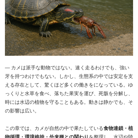
― カメは派手な動物ではない。速く走るわけでも、強い
牙を持つわけでもない。しかし、生態系の中では安定を支
える存在として、驚くほど多くの働きをになっている。ゆ
っくりと水草を食べ、落ちた果実を運び、死骸を分解し、
時には水辺の植物を守ることもある。動きは静かでも、そ
の影響は広い。
この章では、カメが自然の中で果たしている
食物連鎖・植
物循環・環境維持・外来種との関わり
を整理し、水辺や陸