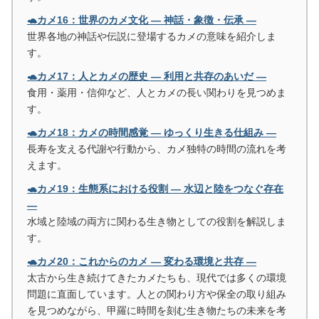
🐢カメ16：世界のカメ文化 ― 神話・象徴・伝承 ―
世界各地の神話や伝説に登場するカメの意味を紹介しま
す。
🐢カメ17：人とカメの歴史 ― 利用と共存のあいだ ―
食用・薬用・信仰など、人とカメの長い関わりを見つめま
す。
🐢カメ18：カメの時間感覚 ― ゆっくり生きる仕組み ―
長寿を支える代謝や行動から、カメ独特の時間の流れを考
えます。
🐢カメ19：生態系における役割 ― 水辺と陸をつなぐ存在
―
水域と陸域の両方に関わる生き物としての役割を解説しま
す。
🐢カメ20：これからのカメ ― 変わる環境と共存 ―
太古から生き続けてきたカメたちも、現代では多くの環境
問題に直面しています。人との関わり方や保全の取り組み
を見つめながら、甲羅に時間を刻む生き物たちの未来を考