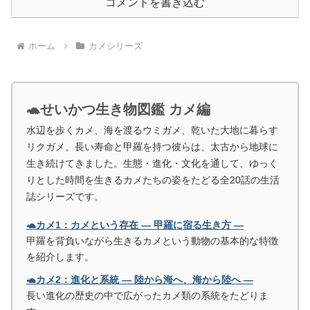
コメントを書き込む
ホーム
カメシリーズ
🐢せいかつ生き物図鑑 カメ編
水辺を歩くカメ、海を渡るウミガメ、乾いた大地に暮らす
リクガメ。長い寿命と甲羅を持つ彼らは、太古から地球に
生き続けてきました。生態・進化・文化を通して、ゆっく
りとした時間を生きるカメたちの姿をたどる全20話の生活
誌シリーズです。
🐢カメ1：カメという存在 ― 甲羅に宿る生き方 ―
甲羅を背負いながら生きるカメという動物の基本的な特徴
を紹介します。
🐢カメ2：進化と系統 ― 陸から海へ、海から陸へ ―
長い進化の歴史の中で広がったカメ類の系統をたどりま