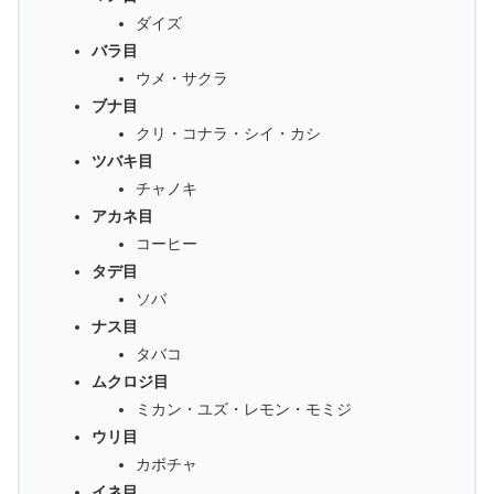
ダイズ
バラ目
ウメ・サクラ
ブナ目
クリ・コナラ・シイ・カシ
ツバキ目
チャノキ
アカネ目
コーヒー
タデ目
ソバ
ナス目
タバコ
ムクロジ目
ミカン・ユズ・レモン・モミジ
ウリ目
カボチャ
イネ目