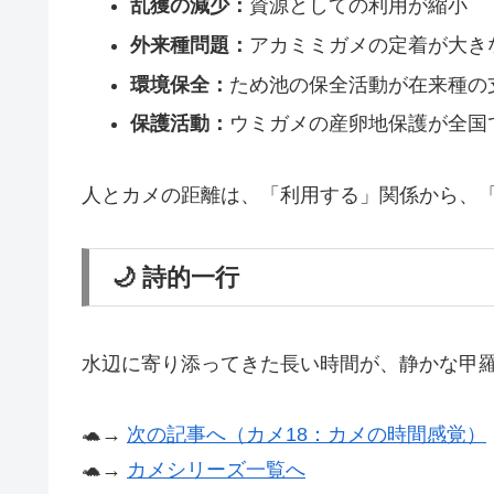
乱獲の減少：
資源としての利用が縮小
外来種問題：
アカミミガメの定着が大き
環境保全：
ため池の保全活動が在来種の
保護活動：
ウミガメの産卵地保護が全国
人とカメの距離は、「利用する」関係から、
🌙 詩的一行
水辺に寄り添ってきた長い時間が、静かな甲
🐢→
次の記事へ（カメ18：カメの時間感覚）
🐢→
カメシリーズ一覧へ