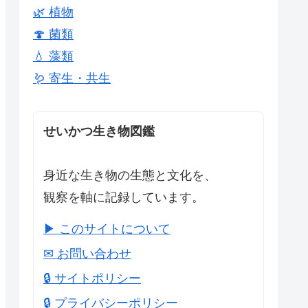
🌿 植物
🍄 菌類
💧 藻類
🪱 寄生・共生
せいかつ生き物図鑑
身近な生き物の生態と文化を、
観察を軸に記録しています。
▶ このサイトについて
✉ お問い合わせ
🔒 サイトポリシー
🔒 プライバシーポリシー