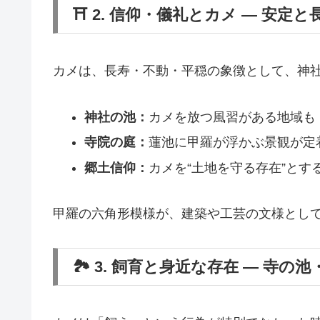
⛩ 2. 信仰・儀礼とカメ ― 安定
カメは、長寿・不動・平穏の象徴として、神
神社の池：
カメを放つ風習がある地域も
寺院の庭：
蓮池に甲羅が浮かぶ景観が定
郷土信仰：
カメを“土地を守る存在”とす
甲羅の六角形模様が、建築や工芸の文様とし
🏞 3. 飼育と身近な存在 ― 寺