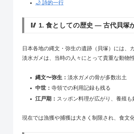
🌙 詩的一行
🥢 1. 食としての歴史 ― 古代
日本各地の縄文・弥生の遺跡（貝塚）には、
淡水ガメは、当時の人々にとって貴重な動物
縄文〜弥生：
淡水ガメの骨が多数出土
中世：
寺領での利用記録も残る
江戸期：
スッポン料理が広がり、養殖も
現在では漁獲や捕獲は大きく制限され、食文