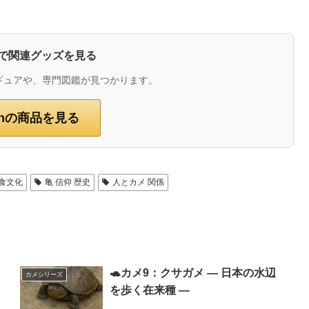
zonで関連グッズを見る
ギュアや、専門図鑑が見つかります。
onの商品を見る
 食文化
亀 信仰 歴史
人とカメ 関係
🐢カメ9：クサガメ ― 日本の水辺
カメシリーズ
を歩く在来種 ―