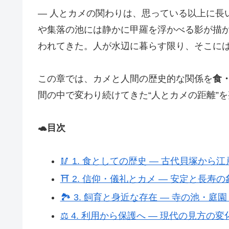
― 人とカメの関わりは、思っている以上に長
や集落の池には静かに甲羅を浮かべる影が描か
われてきた。人が水辺に暮らす限り、そこに
この章では、カメと人間の歴史的な関係を
食
間の中で変わり続けてきた“人とカメの距離”
🐢目次
🥢 1. 食としての歴史 ― 古代貝塚から
⛩ 2. 信仰・儀礼とカメ ― 安定と長寿の
🏞 3. 飼育と身近な存在 ― 寺の池・庭
⚖️ 4. 利用から保護へ ― 現代の見方の変