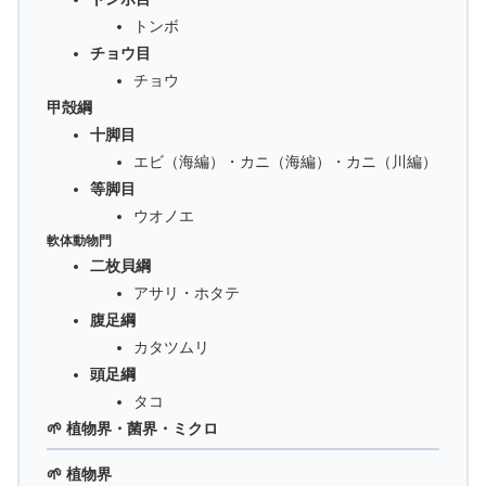
トンボ
チョウ目
チョウ
甲殻綱
十脚目
エビ（海編）・カニ（海編）・カニ（川編）
等脚目
ウオノエ
軟体動物門
二枚貝綱
アサリ・ホタテ
腹足綱
カタツムリ
頭足綱
タコ
🌱 植物界・菌界・ミクロ
🌱 植物界