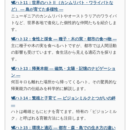
🕊️ハト11：世界のハトⅡ（カンムリバト・ワライバトな
ど） ― 島が育てた多様性 ―
ニューギニアのカンムリバトやオーストラリアのワライバ
トなど、世界各地で進化した個性的な仲間たちを紹介しま
す。
🕊️ハト12：食性と採食 ― 種子・木の実・都市の食べ物 ―
主に種子や木の実を食べるハトですが、都市では人間活動
の影響も受けています。食生活から見える適応力を探りま
す。
🕊️ハト13：帰巣本能 ― 磁気・太陽・記憶のナビゲーショ
ン ―
何百キロも離れた場所から帰ってくるハト。その驚異的な
帰巣能力の仕組みを科学的に解説します。
🕊️ハト14：繁殖と子育て ― ピジョンミルクとつがいの絆
―
ハトは雌雄ともにヒナを育てます。特有の「ピジョンミル
ク」と呼ばれる育雛方法にも注目します。
🕊️ハト15：環境と適応 ― 都市・森・島での生き方の違い