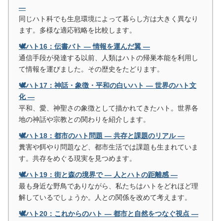
―
同じハト科でも生息環境によって暮らし方は大きく異なり
ます。多様な適応戦略を比較します。
🕊️ハト16：伝書バト ― 情報を運んだ翼 ―
通信手段が発達する以前、人類はハトの帰巣本能を利用し
て情報を運びました。その歴史をたどります。
🕊️ハト17：神話・象徴・平和の白いハト ― 世界のハト文
化 ―
平和、愛、神聖さの象徴として描かれてきたハト。世界各
地の神話や宗教との関わりを紹介します。
🕊️ハト18：都市のハト問題 ― 共存と課題のリアル ―
糞害や餌やり問題など、都市生活では課題も生まれていま
す。共存をめぐる現実を見つめます。
🕊️ハト19：街と森の境界で ― 人とハトの距離感 ―
最も身近な野鳥でありながら、私たちはハトをどれほど理
解しているでしょうか。人との関係を改めて考えます。
🕊️ハト20：これからのハト ― 都市と自然をつなぐ視点 ―