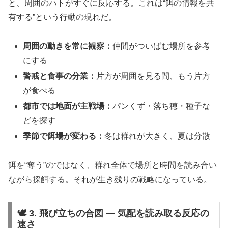
と、周囲のハトがすぐに反応する。これは“餌の情報を共
有する”という行動の現れだ。
周囲の動きを常に観察：
仲間がついばむ場所を参考
にする
警戒と食事の分業：
片方が周囲を見る間、もう片方
が食べる
都市では地面が主戦場：
パンくず・落ち穂・種子な
どを探す
季節で餌場が変わる：
冬は群れが大きく、夏は分散
餌を“奪う”のではなく、群れ全体で場所と時間を読み合い
ながら採餌する。それが生き残りの戦略になっている。
🕊️ 3. 飛び立ちの合図 ― 気配を読み取る反応の
速さ