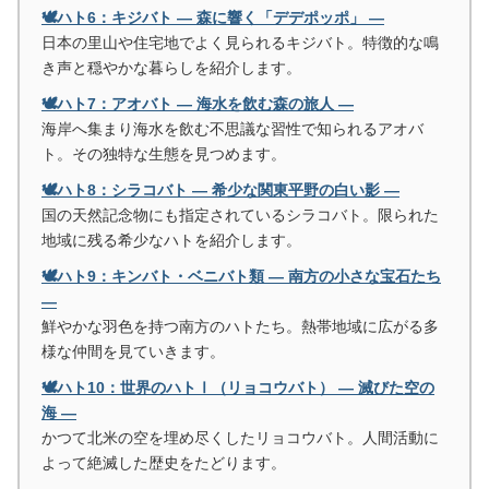
🕊️ハト6：キジバト ― 森に響く「デデポッポ」 ―
日本の里山や住宅地でよく見られるキジバト。特徴的な鳴
き声と穏やかな暮らしを紹介します。
🕊️ハト7：アオバト ― 海水を飲む森の旅人 ―
海岸へ集まり海水を飲む不思議な習性で知られるアオバ
ト。その独特な生態を見つめます。
🕊️ハト8：シラコバト ― 希少な関東平野の白い影 ―
国の天然記念物にも指定されているシラコバト。限られた
地域に残る希少なハトを紹介します。
🕊️ハト9：キンバト・ベニバト類 ― 南方の小さな宝石たち
―
鮮やかな羽色を持つ南方のハトたち。熱帯地域に広がる多
様な仲間を見ていきます。
🕊️ハト10：世界のハトⅠ（リョコウバト） ― 滅びた空の
海 ―
かつて北米の空を埋め尽くしたリョコウバト。人間活動に
よって絶滅した歴史をたどります。