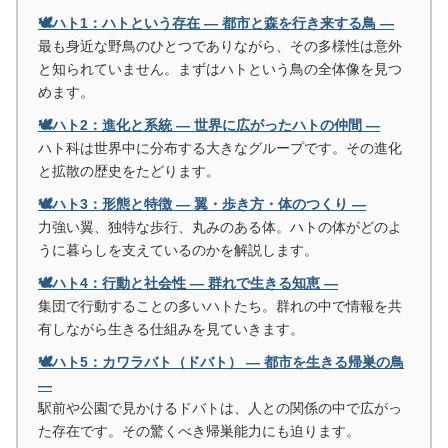
🕊️ハト1：ハトという存在 ― 都市と森を行き来する鳥 ―
最も身近な野鳥のひとつでありながら、その多様性は意外
と知られていません。まずはハトという鳥の全体像を見つ
めます。
🕊️ハト2：進化と系統 ― 世界に広がったハトの仲間 ―
ハト科は世界中に分布する大きなグループです。その進化
と拡散の歴史をたどります。
🕊️ハト3：形態と特徴 ― 翼・歩き方・体のつくり ―
力強い翼、独特な歩行、丸みのある体。ハトの体がどのよ
うに暮らしを支えているのかを解説します。
🕊️ハト4：行動と社会性 ― 群れで生きる知恵 ―
集団で行動することの多いハトたち。群れの中で情報を共
有しながら生きる仕組みを見ていきます。
🕊️ハト5：カワラバト（ドバト） ― 都市を生きる帰巣の鳥
―
駅前や公園で見かけるドバトは、人との関係の中で広がっ
た存在です。その驚くべき帰巣能力にも迫ります。