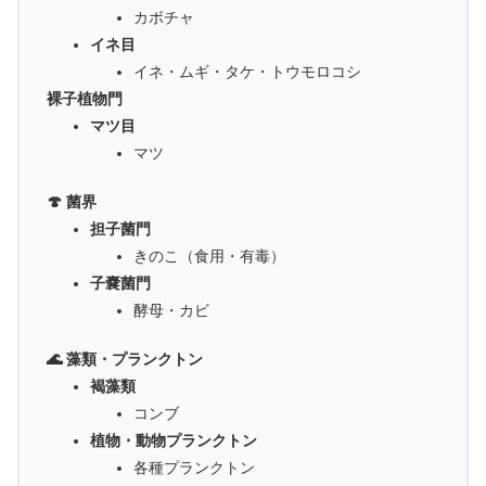
カボチャ
イネ目
イネ・ムギ・タケ・トウモロコシ
裸子植物門
マツ目
マツ
🍄 菌界
担子菌門
きのこ（食用・有毒）
子嚢菌門
酵母・カビ
🌊 藻類・プランクトン
褐藻類
コンブ
植物・動物プランクトン
各種プランクトン