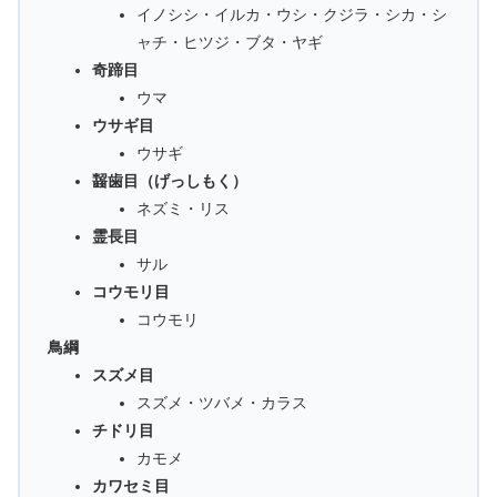
イノシシ・イルカ・ウシ・クジラ・シカ・シ
ャチ・ヒツジ・ブタ・ヤギ
奇蹄目
ウマ
ウサギ目
ウサギ
齧歯目（げっしもく）
ネズミ・リス
霊長目
サル
コウモリ目
コウモリ
鳥綱
スズメ目
スズメ・ツバメ・カラス
チドリ目
カモメ
カワセミ目