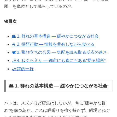
団」を単位として暮らしているのだ。
🕊️目次
👥 1. 群れの基本構造 ― 緩やかにつながる社会
🍚 2. 採餌行動 ― 情報を共有しながら食べる
🕊️ 3. 飛び立ちの合図 ― 気配を読み取る反応の速さ
🌙 4. ねぐら入り ― 都市にも森にもある“帰る場所”
🌙 詩的一行
👥 1. 群れの基本構造 ― 緩やかにつながる社会
ハトは、スズメほど密集はしないが、常に“緩やかな群
れ”を保つ鳥だ。これは縄張りを強く持たず、餌場とねぐ