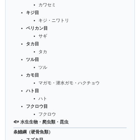
カワセミ
キジ目
キジ・ニワトリ
ペリカン目
サギ
タカ目
タカ
ツル目
ツル
カモ目
マガモ・潜水ガモ・ハクチョウ
ハト目
ハト
フクロウ目
フクロウ
🐟 水生生物・爬虫類・昆虫
条鰭綱（硬骨魚類）
スズキ目