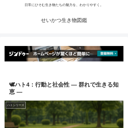
日常にひそむ生き物たちの魅力を、わかりやすく。
せいかつ生き物図鑑
🕊️ハト4：行動と社会性 ― 群れで生きる知
恵 ―
ハトシリーズ