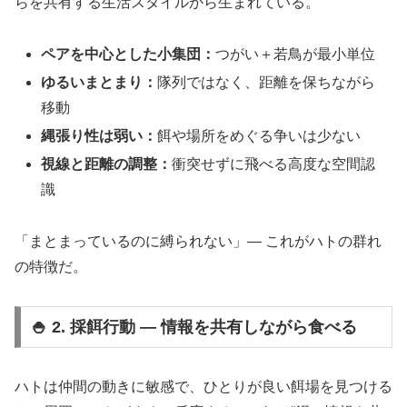
らを共有する生活スタイルから生まれている。
ペアを中心とした小集団：
つがい＋若鳥が最小単位
ゆるいまとまり：
隊列ではなく、距離を保ちながら
移動
縄張り性は弱い：
餌や場所をめぐる争いは少ない
視線と距離の調整：
衝突せずに飛べる高度な空間認
識
「まとまっているのに縛られない」― これがハトの群れ
の特徴だ。
🍚 2. 採餌行動 ― 情報を共有しながら食べる
ハトは仲間の動きに敏感で、ひとりが良い餌場を見つける