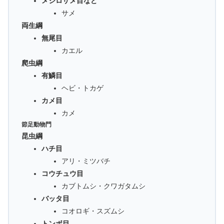
メジロザメ目など
サメ
両生綱
無尾目
カエル
爬虫綱
有鱗目
ヘビ・トカゲ
カメ目
カメ
節足動物門
昆虫綱
ハチ目
アリ・ミツバチ
コウチュウ目
カブトムシ・クワガタムシ
バッタ目
コオロギ・スズムシ
トンボ目