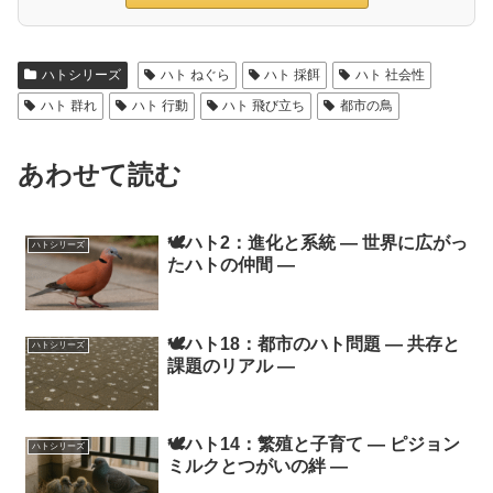
ハトシリーズ
ハト ねぐら
ハト 採餌
ハト 社会性
ハト 群れ
ハト 行動
ハト 飛び立ち
都市の鳥
あわせて読む
🕊️ハト2：進化と系統 ― 世界に広がっ
ハトシリーズ
たハトの仲間 ―
🕊️ハト18：都市のハト問題 ― 共存と
ハトシリーズ
課題のリアル ―
🕊️ハト14：繁殖と子育て ― ピジョン
ハトシリーズ
ミルクとつがいの絆 ―