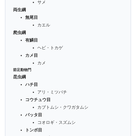
サメ
両生綱
無尾目
カエル
爬虫綱
有鱗目
ヘビ・トカゲ
カメ目
カメ
節足動物門
昆虫綱
ハチ目
アリ・ミツバチ
コウチュウ目
カブトムシ・クワガタムシ
バッタ目
コオロギ・スズムシ
トンボ目