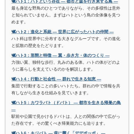
🕊️ハト1：ハトという存在 ― 都市と森を行き来する鳥 ―
最も身近な野鳥のひとつでありながら、その多様性は意外
と知られていません。まずはハトという鳥の全体像を見つ
めます。
🕊️ハト2：進化と系統 ― 世界に広がったハトの仲間 ―
ハト科は世界中に分布する大きなグループです。その進化
と拡散の歴史をたどります。
🕊️ハト3：形態と特徴 ― 翼・歩き方・体のつくり ―
力強い翼、独特な歩行、丸みのある体。ハトの体がどのよ
うに暮らしを支えているのかを解説します。
🕊️ハト4：行動と社会性 ― 群れで生きる知恵 ―
集団で行動することの多いハトたち。群れの中で情報を共
有しながら生きる仕組みを見ていきます。
🕊️ハト5：カワラバト（ドバト） ― 都市を生きる帰巣の鳥
―
駅前や公園で見かけるドバトは、人との関係の中で広がっ
た存在です。その驚くべき帰巣能力にも迫ります。
🕊️ハト6：キジバト ― 森に響く「デデポッポ」 ―