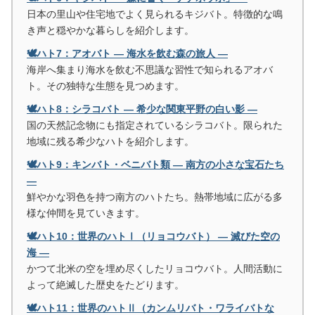
日本の里山や住宅地でよく見られるキジバト。特徴的な鳴
き声と穏やかな暮らしを紹介します。
🕊️ハト7：アオバト ― 海水を飲む森の旅人 ―
海岸へ集まり海水を飲む不思議な習性で知られるアオバ
ト。その独特な生態を見つめます。
🕊️ハト8：シラコバト ― 希少な関東平野の白い影 ―
国の天然記念物にも指定されているシラコバト。限られた
地域に残る希少なハトを紹介します。
🕊️ハト9：キンバト・ベニバト類 ― 南方の小さな宝石たち
―
鮮やかな羽色を持つ南方のハトたち。熱帯地域に広がる多
様な仲間を見ていきます。
🕊️ハト10：世界のハトⅠ（リョコウバト） ― 滅びた空の
海 ―
かつて北米の空を埋め尽くしたリョコウバト。人間活動に
よって絶滅した歴史をたどります。
🕊️ハト11：世界のハトⅡ（カンムリバト・ワライバトな