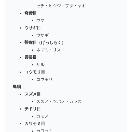
ャチ・ヒツジ・ブタ・ヤギ
奇蹄目
ウマ
ウサギ目
ウサギ
齧歯目（げっしもく）
ネズミ・リス
霊長目
サル
コウモリ目
コウモリ
鳥綱
スズメ目
スズメ・ツバメ・カラス
チドリ目
カモメ
カワセミ目
カワセミ