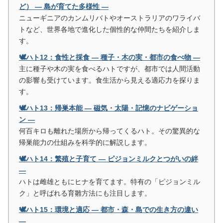
ど） ― 島が育てた多様性 ―
ニューギニアのカンムリバトやオーストラリアのワライバ
トなど、世界各地で進化した個性的な仲間たちを紹介しま
す。
🕊️ハト12：食性と採食 ― 種子・木の実・都市の食べ物 ―
主に種子や木の実を食べるハトですが、都市では人間活動
の影響も受けています。食生活から見える適応力を探りま
す。
🕊️ハト13：帰巣本能 ― 磁気・太陽・記憶のナビゲーショ
ン ―
何百キロも離れた場所から帰ってくるハト。その驚異的な
帰巣能力の仕組みを科学的に解説します。
🕊️ハト14：繁殖と子育て ― ピジョンミルクとつがいの絆
―
ハトは雌雄ともにヒナを育てます。特有の「ピジョンミル
ク」と呼ばれる育雛方法にも注目します。
🕊️ハト15：環境と適応 ― 都市・森・島での生き方の違い
―