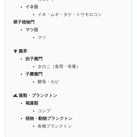
イネ目
イネ・ムギ・タケ・トウモロコシ
裸子植物門
マツ目
マツ
🍄 菌界
担子菌門
きのこ（食用・有毒）
子嚢菌門
酵母・カビ
🌊 藻類・プランクトン
褐藻類
コンブ
植物・動物プランクトン
各種プランクトン