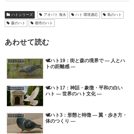
ハトシリーズ
アオバト 海水
ハト 環境適応
島のハト
森のハト
都市のハト
あわせて読む
🕊️ハト19：街と森の境界で ― 人とハ
ハトシリーズ
トの距離感 ―
🕊️ハト17：神話・象徴・平和の白い
ハトシリーズ
ハト ― 世界のハト文化 ―
🕊️ハト3：形態と特徴 ― 翼・歩き方・
ハトシリーズ
体のつくり ―