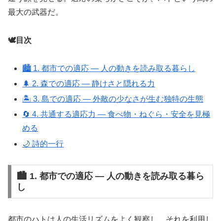
最大の武器だ。
🕊️目次
🏙️ 1. 都市での適応 ― 人の動きを読み取る暮らし
🌲 2. 森での適応 ― 静けさと隠れる力
🏝️ 3. 島での適応 ― 外敵の少なさが生む独特の生態
🔄 4. 共通する適応力 ― 食べ物・ねぐら・安全を見極
める
🌙 詩的一行
🏙️ 1. 都市での適応 ― 人の動きを読み取る暮ら
し
都市のハトは人の生活リズムをよく観察し、それを利用し