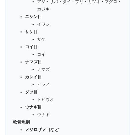
アジ・サバ・タイ・ブリ・カツオ・マグロ・
カジキ
ニシン目
イワシ
サケ目
サケ
コイ目
コイ
ナマズ目
ナマズ
カレイ目
ヒラメ
ダツ目
トビウオ
ウナギ目
ウナギ
軟骨魚綱
メジロザメ目など