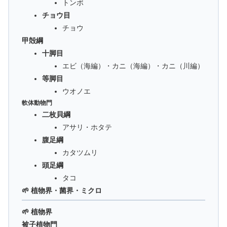
トンボ
チョウ目
チョウ
甲殻綱
十脚目
エビ（海編）・カニ（海編）・カニ（川編）
等脚目
ウオノエ
軟体動物門
二枚貝綱
アサリ・ホタテ
腹足綱
カタツムリ
頭足綱
タコ
🌱 植物界・菌界・ミクロ
🌱 植物界
被子植物門