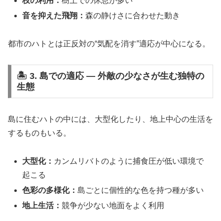
枝の利用：
樹上での休息が多い
音を抑えた飛翔：
森の静けさに合わせた動き
都市のハトとは正反対の“気配を消す”適応が中心になる。
🏝️ 3. 島での適応 ― 外敵の少なさが生む独特の
生態
島に住むハトの中には、大型化したり、地上中心の生活を
するものもいる。
大型化：
カンムリバトのように捕食圧が低い環境で
起こる
色彩の多様化：
島ごとに個性的な色を持つ種が多い
地上生活：
競争が少ない地面をよく利用