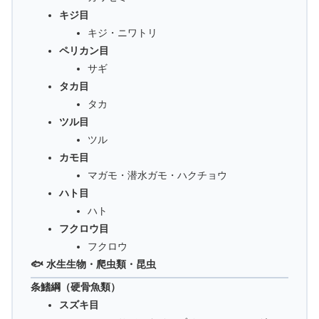
キジ目
キジ・ニワトリ
ペリカン目
サギ
タカ目
タカ
ツル目
ツル
カモ目
マガモ・潜水ガモ・ハクチョウ
ハト目
ハト
フクロウ目
フクロウ
🐟 水生生物・爬虫類・昆虫
条鰭綱（硬骨魚類）
スズキ目