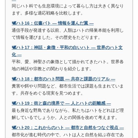
同じハト科でも生息環境によって暮らし方は大きく異なり
ます。多様な適応戦略を比較します。
🕊️ハト16：伝書バト ― 情報を運んだ翼 ―
通信手段が発達する以前、人類はハトの帰巣本能を利用し
て情報を運びました。その歴史をたどります。
🕊️ハト17：神話・象徴・平和の白いハト ― 世界のハト文
化 ―
平和、愛、神聖さの象徴として描かれてきたハト。世界各
地の神話や宗教との関わりを紹介します。
🕊️ハト18：都市のハト問題 ― 共存と課題のリアル ―
糞害や餌やり問題など、都市生活では課題も生まれていま
す。共存をめぐる現実を見つめます。
🕊️ハト19：街と森の境界で ― 人とハトの距離感 ―
最も身近な野鳥でありながら、私たちはハトをどれほど理
解しているでしょうか。人との関係を改めて考えます。
🕊️ハト20：これからのハト ― 都市と自然をつなぐ視点 ―
都市化が進む時代の中で、ハトは人と自然を結ぶ存在であ