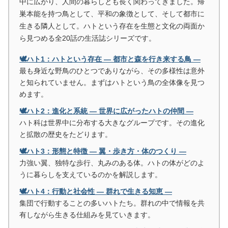
中に広がり、人間の暮らしとも長く関わってきました。帰
巣本能を持つ鳥として、平和の象徴として、そして都市に
生きる隣人として。ハトという存在を生態と文化の両面か
ら見つめる全20話の生活誌シリーズです。
🕊️ハト1：ハトという存在 ― 都市と森を行き来する鳥 ―
最も身近な野鳥のひとつでありながら、その多様性は意外
と知られていません。まずはハトという鳥の全体像を見つ
めます。
🕊️ハト2：進化と系統 ― 世界に広がったハトの仲間 ―
ハト科は世界中に分布する大きなグループです。その進化
と拡散の歴史をたどります。
🕊️ハト3：形態と特徴 ― 翼・歩き方・体のつくり ―
力強い翼、独特な歩行、丸みのある体。ハトの体がどのよ
うに暮らしを支えているのかを解説します。
🕊️ハト4：行動と社会性 ― 群れで生きる知恵 ―
集団で行動することの多いハトたち。群れの中で情報を共
有しながら生きる仕組みを見ていきます。