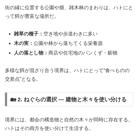
街の縁に位置する公園や畑、雑木林のまわりは、ハトにと
って餌が豊富な場所だ。
雑草の種子：
空き地や歩道わきに多い
木の実：
公園や林から落ちてくる栄養源
人の落とし物：
商店や住宅地のパンくず・穀物
多様な餌が混ざり合う境界は、ハトにとって“食べものの
交差点”となる。
🏡 2. ねぐらの選択 ― 建物と木々を使い分ける
境界には、都会の構造物と自然の木々が同時に存在する。
ハトはその両方を使い分けて生活する。