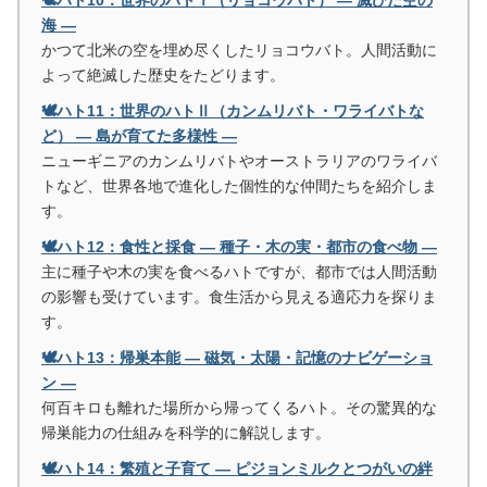
🕊️ハト10：世界のハトⅠ（リョコウバト） ― 滅びた空の
海 ―
かつて北米の空を埋め尽くしたリョコウバト。人間活動に
よって絶滅した歴史をたどります。
🕊️ハト11：世界のハトⅡ（カンムリバト・ワライバトな
ど） ― 島が育てた多様性 ―
ニューギニアのカンムリバトやオーストラリアのワライバ
トなど、世界各地で進化した個性的な仲間たちを紹介しま
す。
🕊️ハト12：食性と採食 ― 種子・木の実・都市の食べ物 ―
主に種子や木の実を食べるハトですが、都市では人間活動
の影響も受けています。食生活から見える適応力を探りま
す。
🕊️ハト13：帰巣本能 ― 磁気・太陽・記憶のナビゲーショ
ン ―
何百キロも離れた場所から帰ってくるハト。その驚異的な
帰巣能力の仕組みを科学的に解説します。
🕊️ハト14：繁殖と子育て ― ピジョンミルクとつがいの絆