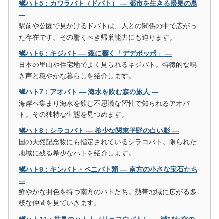
🕊️ハト5：カワラバト（ドバト） ― 都市を生きる帰巣の鳥
―
駅前や公園で見かけるドバトは、人との関係の中で広がっ
た存在です。その驚くべき帰巣能力にも迫ります。
🕊️ハト6：キジバト ― 森に響く「デデポッポ」 ―
日本の里山や住宅地でよく見られるキジバト。特徴的な鳴
き声と穏やかな暮らしを紹介します。
🕊️ハト7：アオバト ― 海水を飲む森の旅人 ―
海岸へ集まり海水を飲む不思議な習性で知られるアオバ
ト。その独特な生態を見つめます。
🕊️ハト8：シラコバト ― 希少な関東平野の白い影 ―
国の天然記念物にも指定されているシラコバト。限られた
地域に残る希少なハトを紹介します。
🕊️ハト9：キンバト・ベニバト類 ― 南方の小さな宝石たち
―
鮮やかな羽色を持つ南方のハトたち。熱帯地域に広がる多
様な仲間を見ていきます。