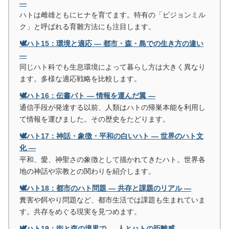
―
ハトは雌雄ともにヒナを育てます。特有の「ピジョンミル
ク」と呼ばれる育雛方法にも注目します。
🕊️ハト15：環境と適応 ― 都市・森・島での生き方の違い
―
同じハト科でも生息環境によって暮らし方は大きく異なり
ます。多様な適応戦略を比較します。
🕊️ハト16：伝書バト ― 情報を運んだ翼 ―
通信手段が発達する以前、人類はハトの帰巣本能を利用し
て情報を運びました。その歴史をたどります。
🕊️ハト17：神話・象徴・平和の白いハト ― 世界のハト文
化 ―
平和、愛、神聖さの象徴として描かれてきたハト。世界各
地の神話や宗教との関わりを紹介します。
🕊️ハト18：都市のハト問題 ― 共存と課題のリアル ―
糞害や餌やり問題など、都市生活では課題も生まれていま
す。共存をめぐる現実を見つめます。
🕊️ハト19：街と森の境界で ― 人とハトの距離感 ―