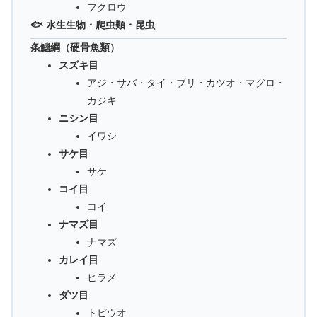
フクロウ
🐟 水生生物・爬虫類・昆虫
条鰭綱（硬骨魚類）
スズキ目
アジ・サバ・タイ・ブリ・カツオ・マグロ・
カジキ
ニシン目
イワシ
サケ目
サケ
コイ目
コイ
ナマズ目
ナマズ
カレイ目
ヒラメ
ダツ目
トビウオ