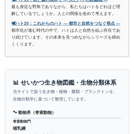
最も身近な野鳥でありながら、私たちはハトをどれほど理
解しているでしょうか。人との関係を改めて考えます。
🕊️ハト20：これからのハト ― 都市と自然をつなぐ視点 ―
都市化が進む時代の中で、ハトは人と自然を結ぶ存在であ
り続けています。その未来を見つめながらシリーズを締め
くくります。
📊 せいかつ生き物図鑑・生物分類体系
当サイトで扱う生き物・植物・菌類・プランクトンを、
生物分類学に基づいて整理しています。
🐾 動物界（脊索動物）
脊索動物門
哺乳綱