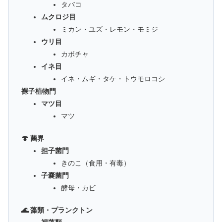
タバコ
ムクロジ目
ミカン・ユズ・レモン・モミジ
ウリ目
カボチャ
イネ目
イネ・ムギ・タケ・トウモロコシ
裸子植物門
マツ目
マツ
🍄 菌界
担子菌門
きのこ（食用・有毒）
子嚢菌門
酵母・カビ
🌊 藻類・プランクトン