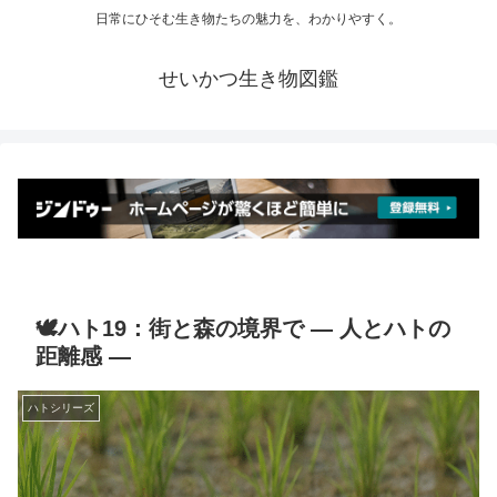
日常にひそむ生き物たちの魅力を、わかりやすく。
せいかつ生き物図鑑
🕊️ハト19：街と森の境界で ― 人とハトの
距離感 ―
ハトシリーズ