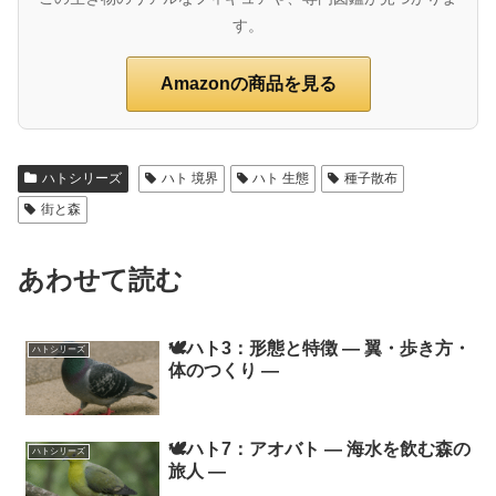
す。
Amazonの商品を見る
ハトシリーズ
ハト 境界
ハト 生態
種子散布
街と森
あわせて読む
🕊️ハト3：形態と特徴 ― 翼・歩き方・
ハトシリーズ
体のつくり ―
🕊️ハト7：アオバト ― 海水を飲む森の
ハトシリーズ
旅人 ―