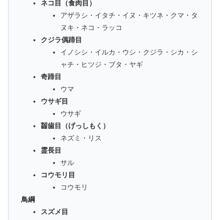
ネコ目（食肉目）
アザラシ・イタチ・イヌ・キツネ・クマ・タ
ヌキ・ネコ・ラッコ
クジラ偶蹄目
イノシシ・イルカ・ウシ・クジラ・シカ・シ
ャチ・ヒツジ・ブタ・ヤギ
奇蹄目
ウマ
ウサギ目
ウサギ
齧歯目（げっしもく）
ネズミ・リス
霊長目
サル
コウモリ目
コウモリ
鳥綱
スズメ目