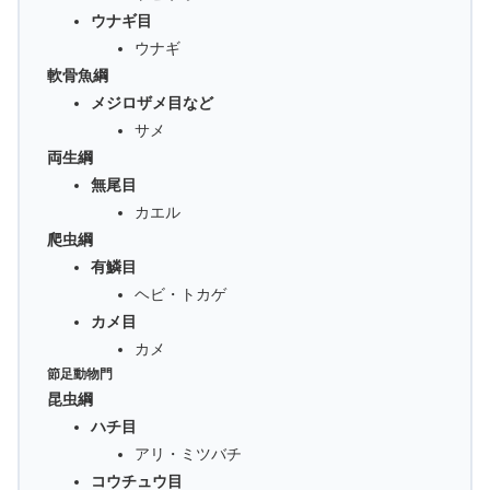
ウナギ目
ウナギ
軟骨魚綱
メジロザメ目など
サメ
両生綱
無尾目
カエル
爬虫綱
有鱗目
ヘビ・トカゲ
カメ目
カメ
節足動物門
昆虫綱
ハチ目
アリ・ミツバチ
コウチュウ目