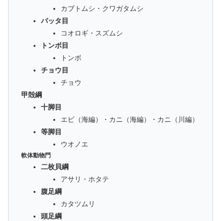
カブトムシ・クワガタムシ
バッタ目
コオロギ・スズムシ
トンボ目
トンボ
チョウ目
チョウ
甲殻綱
十脚目
エビ（海編）・カニ（海編）・カニ（川編）
等脚目
ウオノエ
軟体動物門
二枚貝綱
アサリ・ホタテ
腹足綱
カタツムリ
頭足綱