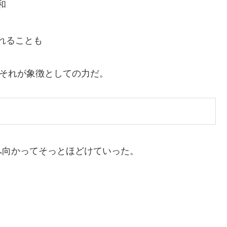
和
れることも
。それが象徴としての力だ。
へ向かってそっとほどけていった。