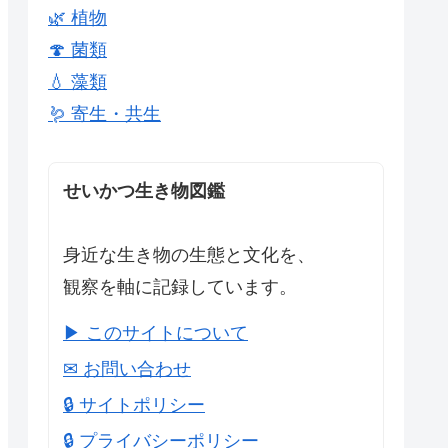
🌿 植物
🍄 菌類
💧 藻類
🪱 寄生・共生
せいかつ生き物図鑑
身近な生き物の生態と文化を、
観察を軸に記録しています。
▶ このサイトについて
✉ お問い合わせ
🔒 サイトポリシー
🔒 プライバシーポリシー