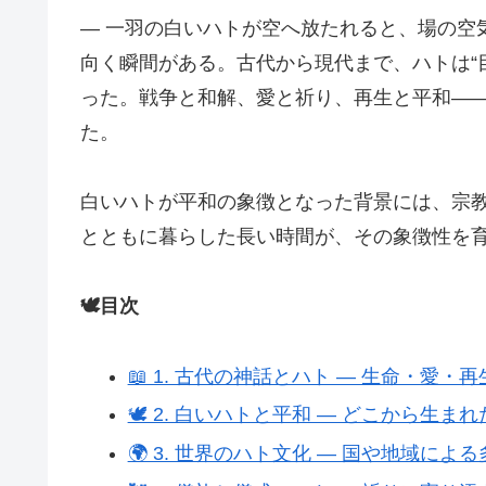
― 一羽の白いハトが空へ放たれると、場の空
向く瞬間がある。古代から現代まで、ハトは“目
った。戦争と和解、愛と祈り、再生と平和―
た。
白いハトが平和の象徴となった背景には、宗
とともに暮らした長い時間が、その象徴性を
🕊️目次
📖 1. 古代の神話とハト ― 生命・愛・
🕊️ 2. 白いハトと平和 ― どこから生ま
🌍 3. 世界のハト文化 ― 国や地域によ