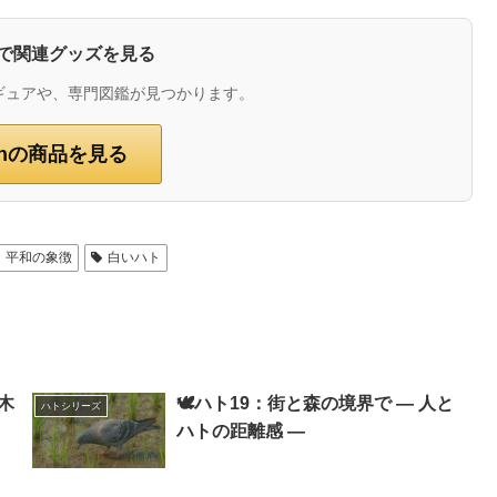
zonで関連グッズを見る
ギュアや、専門図鑑が見つかります。
onの商品を見る
平和の象徴
白いハト
・木
🕊️ハト19：街と森の境界で ― 人と
ハトシリーズ
ハトの距離感 ―