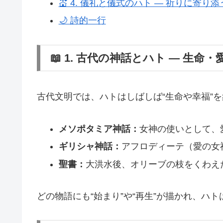
💒 4. 儀礼と儀式のハト ― 祈りに寄り添
🌙 詩的一行
📖 1. 古代の神話とハト ― 生命
古代文明では、ハトはしばしば“生命や幸福”
メソポタミア神話：
女神の使いとして、
ギリシャ神話：
アフロディーテ（愛の女
聖書：
大洪水後、オリーブの枝をくわえた
どの物語にも“始まり”や“再生”が描かれ、ハ