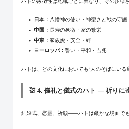
ハトの象徴性は地域ごとに異なり、その多様
日本：
八幡神の使い・神聖さと戦の守護
中国：
長寿の象徴・家の繁栄
中東：
家族愛・安全・絆
ヨーロッパ：
誓い・平和・吉兆
ハトは、どの文化においても“人のそばにいる
💒 4. 儀礼と儀式のハト ― 祈り
結婚式、慰霊、祈願――ハトは厳かな場面で