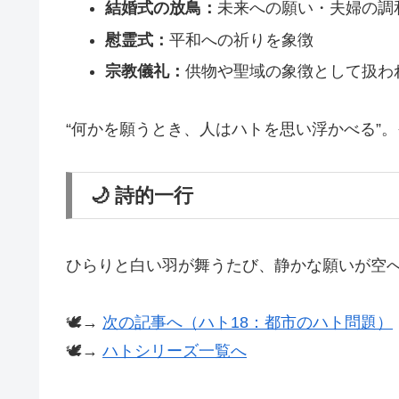
結婚式の放鳥：
未来への願い・夫婦の調
慰霊式：
平和への祈りを象徴
宗教儀礼：
供物や聖域の象徴として扱わ
“何かを願うとき、人はハトを思い浮かべる”
🌙 詩的一行
ひらりと白い羽が舞うたび、静かな願いが空
🕊️→
次の記事へ（ハト18：都市のハト問題）
🕊️→
ハトシリーズ一覧へ