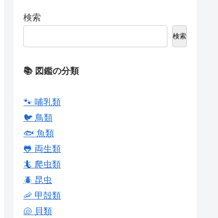
検索
検索
📚 図鑑の分類
🐾 哺乳類
🐦 鳥類
🐟 魚類
🐸 両生類
🦎 爬虫類
🪲 昆虫
🦐 甲殻類
🐚 貝類