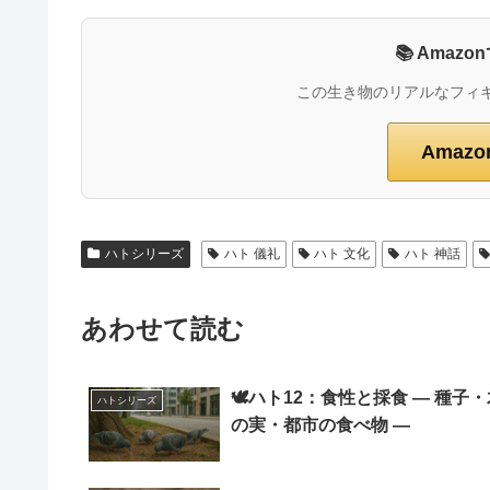
📚 Ama
この生き物のリアルなフィ
Amaz
ハトシリーズ
ハト 儀礼
ハト 文化
ハト 神話
あわせて読む
🕊️ハト12：食性と採食 ― 種子
ハトシリーズ
の実・都市の食べ物 ―