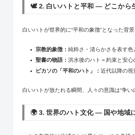
🕊️ 2. 白いハトと平和 ― どこ
白いハトが世界的に“平和の象徴”となった背
宗教的象徴：
純粋さ・清らかさを表す色
聖書の物語：
洪水後のハト＝約束と安心
ピカソの「平和のハト」：
近代以降の視
白いハトが放たれる瞬間、人々の意識は“争い
🌍 3. 世界のハト文化 ― 国や