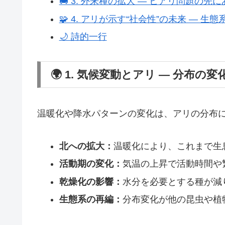
🚚 3. 外来種の拡大 ― ヒアリ問題の先
🧩 4. アリが示す“社会性”の未来 ― 生
🌙 詩的一行
🌍 1. 気候変動とアリ ― 分布の
温暖化や降水パターンの変化は、アリの分布
北への拡大：
温暖化により、これまで生
活動期の変化：
気温の上昇で活動時間や
乾燥化の影響：
水分を必要とする種が減
生態系の再編：
分布変化が他の昆虫や植