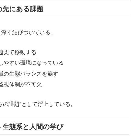
題の先にある課題
と深く結びついている。
越えて移動する
しやすい環境になっている
域の生態バランスを崩す
監視体制が不可欠
らの課題”として浮上している。
 ― 生態系と人間の学び