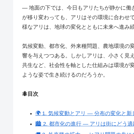
― 地面の下では、今日もアリたちが静かに働
が移り変わっても、アリはその環境に合わせ
様なアリは、地球の変化とともに未来へ進み
気候変動、都市化、外来種問題、農地環境の
響を与えつつある。しかしアリは、小さく見
共生など、社会性を軸とした仕組みは環境が
ような姿で生き続けるのだろうか。
🐜目次
🌍 1. 気候変動とアリ ― 分布の変化と
🏙️ 2. 都市化の進行 ― アリは街にどう