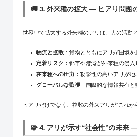
🚚 3. 外来種の拡大 ― ヒアリ問
世界中で拡大する外来種のアリは、人の活動
物流と拡散：
貨物とともにアリが国境を
定着リスク：
都市や港湾が外来種の侵入
在来種への圧力：
攻撃性の高いアリが地
グローバルな監視：
国際的な情報共有と
ヒアリだけでなく、複数の外来アリが“これか
🧩 4. アリが示す“社会性”の未来