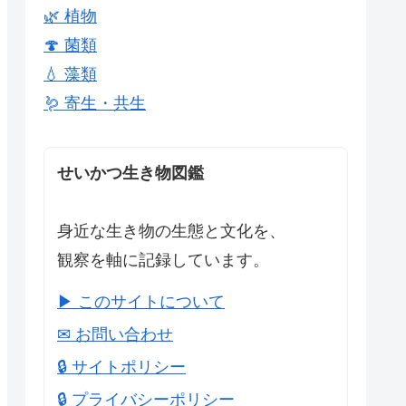
🌿 植物
🍄 菌類
💧 藻類
🪱 寄生・共生
せいかつ生き物図鑑
身近な生き物の生態と文化を、
観察を軸に記録しています。
▶ このサイトについて
✉ お問い合わせ
🔒 サイトポリシー
🔒 プライバシーポリシー