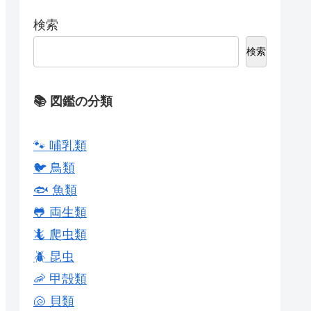
検索
検索
📚 図鑑の分類
🐾 哺乳類
🐦 鳥類
🐟 魚類
🐸 両生類
🦎 爬虫類
🪲 昆虫
🦐 甲殻類
🐚 貝類