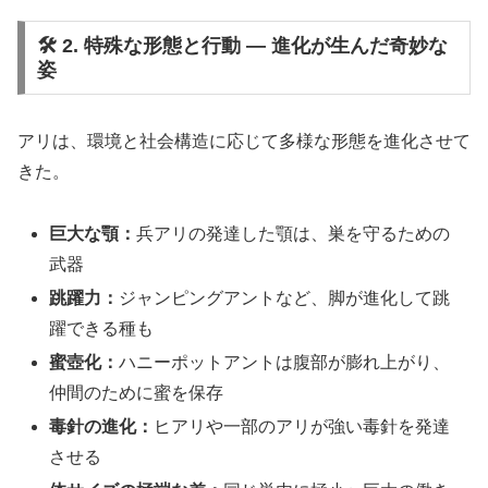
🛠️ 2. 特殊な形態と行動 ― 進化が生んだ奇妙な
姿
アリは、環境と社会構造に応じて多様な形態を進化させて
きた。
巨大な顎：
兵アリの発達した顎は、巣を守るための
武器
跳躍力：
ジャンピングアントなど、脚が進化して跳
躍できる種も
蜜壺化：
ハニーポットアントは腹部が膨れ上がり、
仲間のために蜜を保存
毒針の進化：
ヒアリや一部のアリが強い毒針を発達
させる