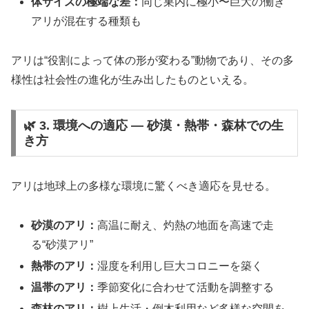
体サイズの極端な差：
同じ巣内に極小〜巨大の働き
アリが混在する種類も
アリは“役割によって体の形が変わる”動物であり、その多
様性は社会性の進化が生み出したものといえる。
🌿 3. 環境への適応 ― 砂漠・熱帯・森林での生
き方
アリは地球上の多様な環境に驚くべき適応を見せる。
砂漠のアリ：
高温に耐え、灼熱の地面を高速で走
る“砂漠アリ”
熱帯のアリ：
湿度を利用し巨大コロニーを築く
温帯のアリ：
季節変化に合わせて活動を調整する
森林のアリ：
樹上生活・倒木利用など多様な空間を