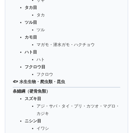
サギ
タカ目
タカ
ツル目
ツル
カモ目
マガモ・潜水ガモ・ハクチョウ
ハト目
ハト
フクロウ目
フクロウ
🐟 水生生物・爬虫類・昆虫
条鰭綱（硬骨魚類）
スズキ目
アジ・サバ・タイ・ブリ・カツオ・マグロ・
カジキ
ニシン目
イワシ