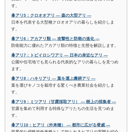
す。
🐜アリ5：クロオオアリ ― 森の大型アリ ―
日本を代表する大型種クロオオアリの暮らしを紹介しま
す。
🐜アリ6：アカアリ類 ― 攻撃性と防衛の進化 ―
防衛能力に優れたアカアリ類の特徴と生態を解説します。
🐜アリ7：トビイロシワアリ ― 日本の身近なアリ ―
公園や住宅地でも見られる代表的なアリの暮らしを見つめ
ます。
🐜アリ8：ハキリアリ ― 葉を運ぶ農耕アリ ―
葉を運びキノコを栽培する驚くべき農業社会を紹介しま
す。
🐜アリ9：ミツアリ（甘露採取アリ） ― 樹上の採集者 ―
甘露を集めて利用する特殊なアリたちの生活を見つめま
す。
🐜アリ10：ヒアリ（外来種） ― 都市に広がる脅威 ―
世界的な侵略的外来種として知られるヒアリの実態を紹介