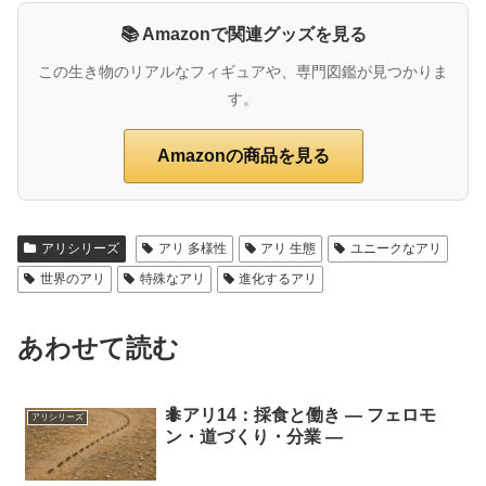
📚 Amazonで関連グッズを見る
この生き物のリアルなフィギュアや、専門図鑑が見つかりま
す。
Amazonの商品を見る
アリシリーズ
アリ 多様性
アリ 生態
ユニークなアリ
世界のアリ
特殊なアリ
進化するアリ
あわせて読む
🐜アリ14：採食と働き ― フェロモ
アリシリーズ
ン・道づくり・分業 ―