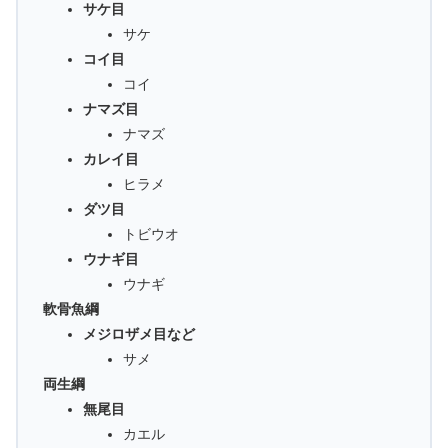
サケ目
サケ
コイ目
コイ
ナマズ目
ナマズ
カレイ目
ヒラメ
ダツ目
トビウオ
ウナギ目
ウナギ
軟骨魚綱
メジロザメ目など
サメ
両生綱
無尾目
カエル