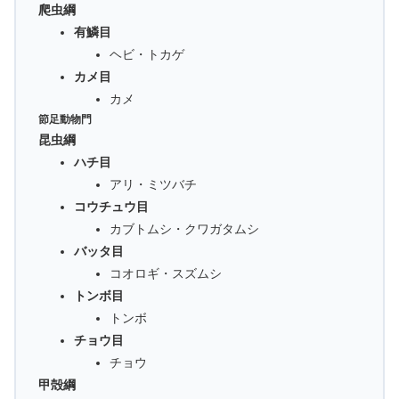
爬虫綱
有鱗目
ヘビ・トカゲ
カメ目
カメ
節足動物門
昆虫綱
ハチ目
アリ・ミツバチ
コウチュウ目
カブトムシ・クワガタムシ
バッタ目
コオロギ・スズムシ
トンボ目
トンボ
チョウ目
チョウ
甲殻綱