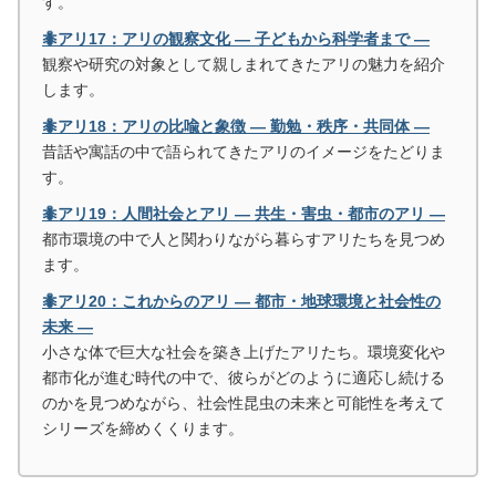
す。
🐜アリ17：アリの観察文化 ― 子どもから科学者まで ―
観察や研究の対象として親しまれてきたアリの魅力を紹介
します。
🐜アリ18：アリの比喩と象徴 ― 勤勉・秩序・共同体 ―
昔話や寓話の中で語られてきたアリのイメージをたどりま
す。
🐜アリ19：人間社会とアリ ― 共生・害虫・都市のアリ ―
都市環境の中で人と関わりながら暮らすアリたちを見つめ
ます。
🐜アリ20：これからのアリ ― 都市・地球環境と社会性の
未来 ―
小さな体で巨大な社会を築き上げたアリたち。環境変化や
都市化が進む時代の中で、彼らがどのように適応し続ける
のかを見つめながら、社会性昆虫の未来と可能性を考えて
シリーズを締めくくります。