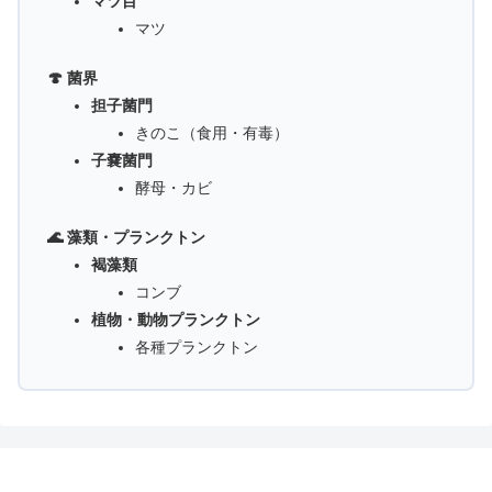
マツ目
マツ
🍄 菌界
担子菌門
きのこ（食用・有毒）
子嚢菌門
酵母・カビ
🌊 藻類・プランクトン
褐藻類
コンブ
植物・動物プランクトン
各種プランクトン