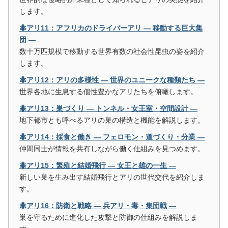
します。
🐜アリ11：アフリカのドライバーアリ ― 移動する巨大集
団 ―
数十万匹規模で移動する世界有数の社会性昆虫の姿を紹介
します。
🐜アリ12：アリの多様性 ― 世界のユニークな種類たち ―
世界各地に生息する個性豊かなアリたちを俯瞰します。
🐜アリ13：巣づくり ― トンネル・女王室・空間設計 ―
地下都市とも呼べるアリの巣の構造と機能を解説します。
🐜アリ14：採食と働き ― フェロモン・道づくり・分業 ―
仲間同士が情報を共有しながら働く仕組みを見つめます。
🐜アリ15：繁殖と結婚飛行 ― 女王と雄の一生 ―
新しい巣を生み出す結婚飛行とアリの世代交代を紹介しま
す。
🐜アリ16：防衛と戦略 ― 兵アリ・毒・集団戦 ―
巣を守るために進化した攻撃と防御の仕組みを解説しま