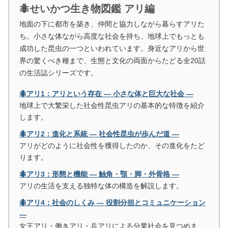
🐜せいかつ生き物図鑑 アリ編
地面の下に都市を築き、仲間と協力しながら暮らすアリた
ち。小さな体ながら高度な社会を持ち、地球上でもっとも
成功した昆虫の一つといわれています。身近なアリから世
界の驚くべき種まで、生態と文化の両面からたどる全20話
の生活誌シリーズです。
🐜アリ1：アリという存在 ― 小さな体と巨大な社会 ―
地球上で大繁栄した社会性昆虫アリの基本的な特徴を紹介
します。
🐜アリ2：進化と系統 ― 社会性昆虫が歩んだ道 ―
アリがどのように社会性を獲得したのか、その進化をたど
ります。
🐜アリ3：形態と機能 ― 触角・顎・脚・外骨格 ―
アリの生活を支える独特な体の構造を解説します。
🐜アリ4：社会のしくみ ― 役割分担とコミュニケーション
―
女王アリ・働きアリ・兵アリによる分業社会を見つめま