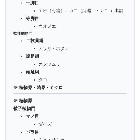
十脚目
エビ（海編）・カニ（海編）・カニ（川編）
等脚目
ウオノエ
軟体動物門
二枚貝綱
アサリ・ホタテ
腹足綱
カタツムリ
頭足綱
タコ
🌱 植物界・菌界・ミクロ
🌱 植物界
被子植物門
マメ目
ダイズ
バラ目
ウメ・サクラ