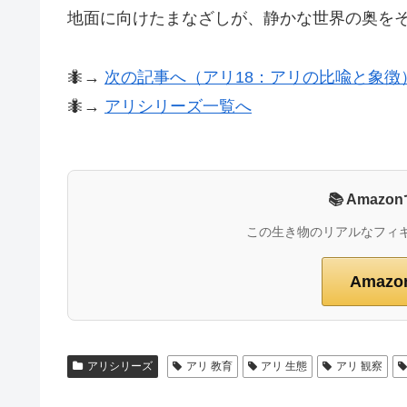
地面に向けたまなざしが、静かな世界の奥を
🐜→
次の記事へ（アリ18：アリの比喩と象徴
🐜→
アリシリーズ一覧へ
📚 Ama
この生き物のリアルなフィ
Amaz
アリシリーズ
アリ 教育
アリ 生態
アリ 観察