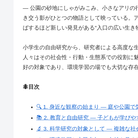
― 公園の砂地にしゃがみこみ、小さなアリの
き交う影がひとつの物語として映っている。
ばするほど新しい発見がある“入口の広い生き
小学生の自由研究から、研究者による高度な
人々はその社会性・行動・生態系での役割に
好の対象であり、環境学習の場でも大切な存
🐜目次
🔍 1. 身近な観察の始まり ― 庭や公園
📚 2. 教育と自由研究 ― 子どもが学び
🔬 3. 科学研究の対象として ― 複雑な