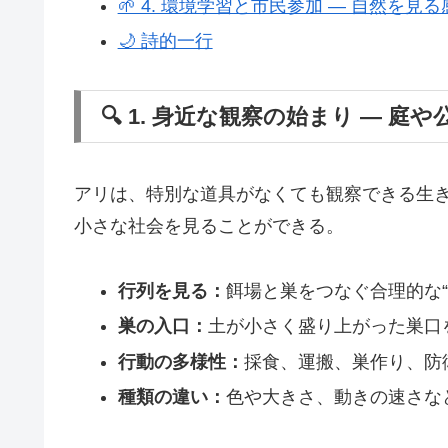
🌱 4. 環境学習と市民参加 ― 自然を見
🌙 詩的一行
🔍 1. 身近な観察の始まり ― 庭
アリは、特別な道具がなくても観察できる生
小さな社会を見ることができる。
行列を見る：
餌場と巣をつなぐ合理的な“
巣の入口：
土が小さく盛り上がった巣口
行動の多様性：
採食、運搬、巣作り、防
種類の違い：
色や大きさ、動きの速さな