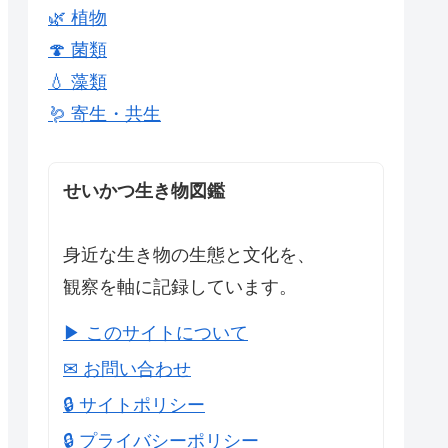
🌿 植物
🍄 菌類
💧 藻類
🪱 寄生・共生
せいかつ生き物図鑑
身近な生き物の生態と文化を、
観察を軸に記録しています。
▶ このサイトについて
✉ お問い合わせ
🔒 サイトポリシー
🔒 プライバシーポリシー