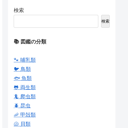
検索
検索
📚 図鑑の分類
🐾 哺乳類
🐦 鳥類
🐟 魚類
🐸 両生類
🦎 爬虫類
🪲 昆虫
🦐 甲殻類
🐚 貝類