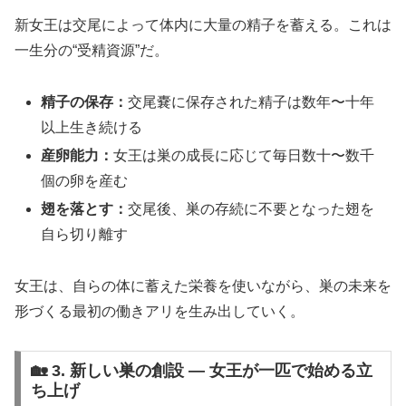
新女王は交尾によって体内に大量の精子を蓄える。これは
一生分の“受精資源”だ。
精子の保存：
交尾嚢に保存された精子は数年〜十年
以上生き続ける
産卵能力：
女王は巣の成長に応じて毎日数十〜数千
個の卵を産む
翅を落とす：
交尾後、巣の存続に不要となった翅を
自ら切り離す
女王は、自らの体に蓄えた栄養を使いながら、巣の未来を
形づくる最初の働きアリを生み出していく。
🏡 3. 新しい巣の創設 ― 女王が一匹で始める立
ち上げ