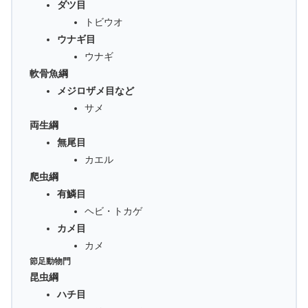
ダツ目
トビウオ
ウナギ目
ウナギ
軟骨魚綱
メジロザメ目など
サメ
両生綱
無尾目
カエル
爬虫綱
有鱗目
ヘビ・トカゲ
カメ目
カメ
節足動物門
昆虫綱
ハチ目