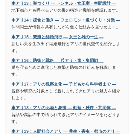
🐜アリ13：巣づくり ― トンネル・女王室・空間設計 ―
地下都市とも呼べるアリの巣の構造と機能を解説します。
🐜アリ14：採食と働き ― フェロモン・道づくり・分業 ―
仲間同士が情報を共有しながら働く仕組みを見つめます。
🐜アリ15：繁殖と結婚飛行 ― 女王と雄の一生 ―
新しい巣を生み出す結婚飛行とアリの世代交代を紹介しま
す。
🐜アリ16：防衛と戦略 ― 兵アリ・毒・集団戦 ―
巣を守るために進化した攻撃と防御の仕組みを解説しま
す。
🐜アリ17：アリの観察文化 ― 子どもから科学者まで ―
観察や研究の対象として親しまれてきたアリの魅力を紹介
します。
🐜アリ18：アリの比喩と象徴 ― 勤勉・秩序・共同体 ―
昔話や寓話の中で語られてきたアリのイメージをたどりま
す。
🐜アリ19：人間社会とアリ ― 共生・害虫・都市のアリ ―