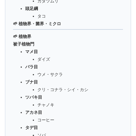
カタツムリ
頭足綱
タコ
🌱 植物界・菌界・ミクロ
🌱 植物界
被子植物門
マメ目
ダイズ
バラ目
ウメ・サクラ
ブナ目
クリ・コナラ・シイ・カシ
ツバキ目
チャノキ
アカネ目
コーヒー
タデ目
ソバ