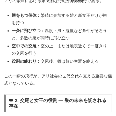
アリの繁殖における象徴的な行動が
結婚飛行
である。
翅をもつ個体：
繁殖に参加する雄と新女王だけが翅
を持つ
一斉に飛び立つ：
温度・風・湿度など条件がそろう
と、多数の巣が同時に飛び立つ
空中での交尾：
空の上、または地表近くで一度きり
の交尾を行う
役割の終わり：
交尾後、雄は短い生涯を終える
この一瞬の飛行が、アリ社会の世代交代を支える重要な儀
式となっている。
👑 2. 交尾と女王の役割 ― 巣の未来を託される
存在