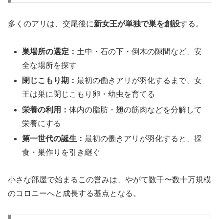
多くのアリは、交尾後に
新女王が単独で巣を創設
する。
巣場所の選定：
土中・石の下・倒木の隙間など、安
全な場所を探す
閉じこもり期：
最初の働きアリが羽化するまで、女
王は巣に閉じこもり卵・幼虫を育てる
栄養の利用：
体内の脂肪・翅の筋肉などを分解して
栄養にする
第一世代の誕生：
最初の働きアリが羽化すると、採
食・巣作りを引き継ぐ
小さな部屋で始まるこの営みは、やがて数千〜数十万規模
のコロニーへと成長する基点となる。