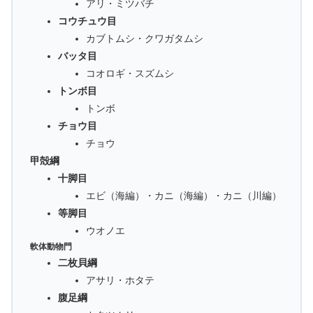
アリ・ミツバチ
コウチュウ目
カブトムシ・クワガタムシ
バッタ目
コオロギ・スズムシ
トンボ目
トンボ
チョウ目
チョウ
甲殻綱
十脚目
エビ（海編）・カニ（海編）・カニ（川編）
等脚目
ウオノエ
軟体動物門
二枚貝綱
アサリ・ホタテ
腹足綱