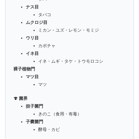
ナス目
タバコ
ムクロジ目
ミカン・ユズ・レモン・モミジ
ウリ目
カボチャ
イネ目
イネ・ムギ・タケ・トウモロコシ
裸子植物門
マツ目
マツ
🍄 菌界
担子菌門
きのこ（食用・有毒）
子嚢菌門
酵母・カビ