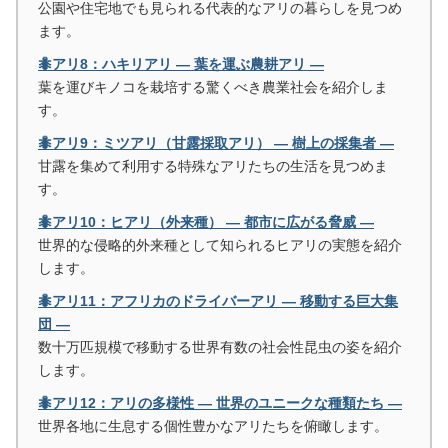
公園や住宅地でも見られる代表的なアリの暮らしを見つめ
ます。
🐜アリ8：ハキリアリ ― 葉を運ぶ農耕アリ ―
葉を運びキノコを栽培する驚くべき農業社会を紹介しま
す。
🐜アリ9：ミツアリ（甘露採取アリ） ― 樹上の採集者 ―
甘露を集めて利用する特殊なアリたちの生活を見つめま
す。
🐜アリ10：ヒアリ（外来種） ― 都市に広がる脅威 ―
世界的な侵略的外来種として知られるヒアリの実態を紹介
します。
🐜アリ11：アフリカのドライバーアリ ― 移動する巨大集
団 ―
数十万匹規模で移動する世界有数の社会性昆虫の姿を紹介
します。
🐜アリ12：アリの多様性 ― 世界のユニークな種類たち ―
世界各地に生息する個性豊かなアリたちを俯瞰します。