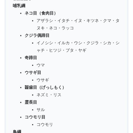
哺乳綱
ネコ目（食肉目）
アザラシ・イタチ・イヌ・キツネ・クマ・タ
ヌキ・ネコ・ラッコ
クジラ偶蹄目
イノシシ・イルカ・ウシ・クジラ・シカ・シ
ャチ・ヒツジ・ブタ・ヤギ
奇蹄目
ウマ
ウサギ目
ウサギ
齧歯目（げっしもく）
ネズミ・リス
霊長目
サル
コウモリ目
コウモリ
鳥綱