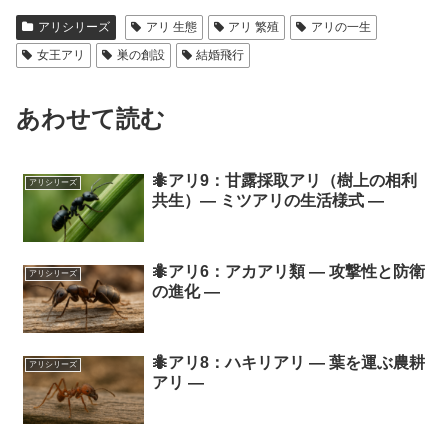
アリシリーズ
アリ 生態
アリ 繁殖
アリの一生
女王アリ
巣の創設
結婚飛行
あわせて読む
🐜アリ9：甘露採取アリ（樹上の相利
アリシリーズ
共生）― ミツアリの生活様式 ―
🐜アリ6：アカアリ類 ― 攻撃性と防衛
アリシリーズ
の進化 ―
🐜アリ8：ハキリアリ ― 葉を運ぶ農耕
アリシリーズ
アリ ―