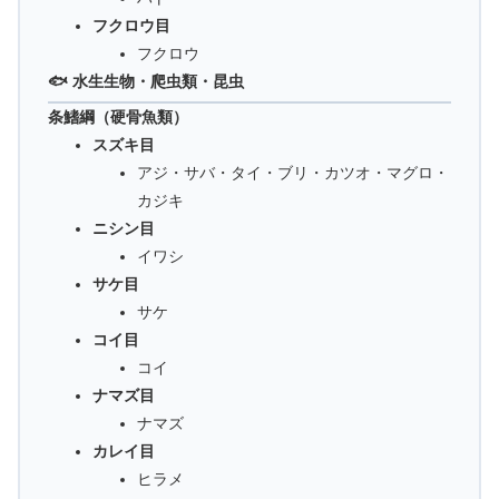
フクロウ目
フクロウ
🐟 水生生物・爬虫類・昆虫
条鰭綱（硬骨魚類）
スズキ目
アジ・サバ・タイ・ブリ・カツオ・マグロ・
カジキ
ニシン目
イワシ
サケ目
サケ
コイ目
コイ
ナマズ目
ナマズ
カレイ目
ヒラメ