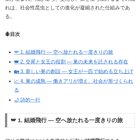
れは、社会性昆虫としての進化が凝縮された仕組みであ
る。
🐜目次
🪽 1. 結婚飛行 ― 空へ放たれる一度きりの旅
👑 2. 交尾と女王の役割 ― 巣の未来を託される存在
🏡 3. 新しい巣の創設 ― 女王が一匹で始める立ち上げ
📈 4. 巣の成熟 ― 働きアリが増え、社会が形づくられ
る
🌙 詩的一行
🪽 1. 結婚飛行 ― 空へ放たれる一度きりの旅