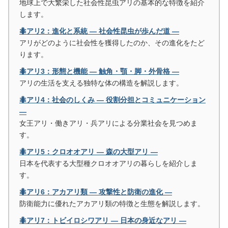
地球上で大繁栄した社会性昆虫アリの基本的な特徴を紹介
します。
🐜アリ2：進化と系統 ― 社会性昆虫が歩んだ道 ―
アリがどのように社会性を獲得したのか、その進化をたど
ります。
🐜アリ3：形態と機能 ― 触角・顎・脚・外骨格 ―
アリの生活を支える独特な体の構造を解説します。
🐜アリ4：社会のしくみ ― 役割分担とコミュニケーション
―
女王アリ・働きアリ・兵アリによる分業社会を見つめま
す。
🐜アリ5：クロオオアリ ― 森の大型アリ ―
日本を代表する大型種クロオオアリの暮らしを紹介しま
す。
🐜アリ6：アカアリ類 ― 攻撃性と防衛の進化 ―
防衛能力に優れたアカアリ類の特徴と生態を解説します。
🐜アリ7：トビイロシワアリ ― 日本の身近なアリ ―