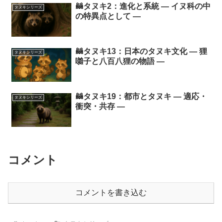
🦝タヌキ2：進化と系統 ― イヌ科の中
タヌキシリーズ
の特異点として ―
🦝タヌキ13：日本のタヌキ文化 ― 狸
タヌキシリーズ
囃子と八百八狸の物語 ―
🦝タヌキ19：都市とタヌキ ― 適応・
タヌキシリーズ
衝突・共存 ―
コメント
コメントを書き込む