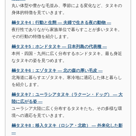
丸い体型や豊かな毛並み、季節による変化など、タヌキの
身体的特徴を見ていきます。
🦝タヌキ4：行動と生態 ― 夫婦で生きる夜の動物 ―
夜行性でありながら家族単位で暮らすことが多いタヌキ。
その行動の特徴を紹介します。
🦝タヌキ5：ホンドタヌキ ― 日本列島の代表種 ―
本州・四国・九州に広く分布するホンドタヌキ。最も身近
なタヌキの姿を見つめます。
🦝タヌキ6：エゾタヌキ ― 北の森の厚い毛皮 ―
北海道に暮らすエゾタヌキ。寒冷地に適応した体と暮らし
を紹介します。
🦝タヌキ7：ユーラシアタヌキ（ラクーン・ドッグ） ― 大
陸に広がる姿 ―
ユーラシア大陸に広く分布するタヌキたち。その多様な環
境への適応を見ていきます。
🦝タヌキ8：移入タヌキ（ロシア・北欧） ― 外来化した影
―