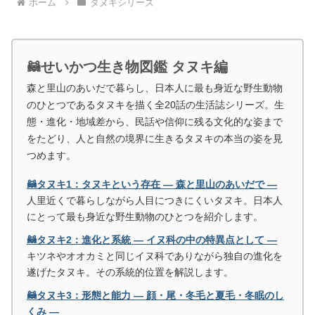
ホーム
タヌキシリーズ
🦝せいかつ生き物図鑑 タヌキ編
森と里山のあいだで暮らし、日本人に最も身近な野生動物
のひとつであるタヌキを描く全20話の生活誌シリーズ。生
態・進化・地域差から、民話や信仰に残る文化的な姿まで
をたどり、人と自然の境界に生きるタヌキの本当の姿を見
つめます。
🦝タヌキ1：タヌキという存在 ― 森と里山のあいだで ―
人里近くで暮らしながら人目につきにくいタヌキ。日本人
にとって最も身近な野生動物のひとつを紹介します。
🦝タヌキ2：進化と系統 ― イヌ科の中の特異点として ―
キツネやオオカミと同じイヌ科でありながら独自の進化を
遂げたタヌキ。その系統的位置を解説します。
🦝タヌキ3：形態と能力 ― 顔・尾・冬毛と夏毛・冬眠のし
くみ ―