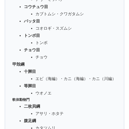
コウチュウ目
カブトムシ・クワガタムシ
バッタ目
コオロギ・スズムシ
トンボ目
トンボ
チョウ目
チョウ
甲殻綱
十脚目
エビ（海編）・カニ（海編）・カニ（川編）
等脚目
ウオノエ
軟体動物門
二枚貝綱
アサリ・ホタテ
腹足綱
カタツムリ