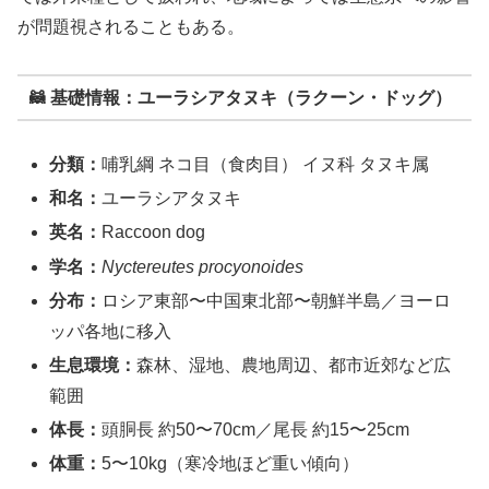
が問題視されることもある。
🦝 基礎情報：ユーラシアタヌキ（ラクーン・ドッグ）
分類：
哺乳綱 ネコ目（食肉目） イヌ科 タヌキ属
和名：
ユーラシアタヌキ
英名：
Raccoon dog
学名：
Nyctereutes procyonoides
分布：
ロシア東部〜中国東北部〜朝鮮半島／ヨーロ
ッパ各地に移入
生息環境：
森林、湿地、農地周辺、都市近郊など広
範囲
体長：
頭胴長 約50〜70cm／尾長 約15〜25cm
体重：
5〜10kg（寒冷地ほど重い傾向）