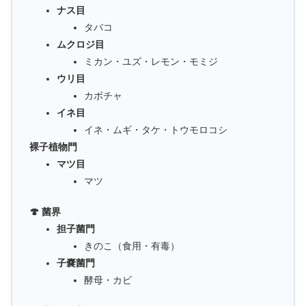
ナス目
タバコ
ムクロジ目
ミカン・ユズ・レモン・モミジ
ウリ目
カボチャ
イネ目
イネ・ムギ・タケ・トウモロコシ
裸子植物門
マツ目
マツ
🍄 菌界
担子菌門
きのこ（食用・有毒）
子嚢菌門
酵母・カビ