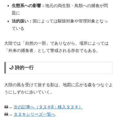
生態系への影響：
地元の両生類・鳥類への捕食が問
題に
法的扱い：
国によっては駆除対象や管理対象となっ
ている
大陸では「自然の一部」でありながら、場所によっては
「外来の捕食者」として警戒される存在でもある。
🌙 詩的一行
大陸の風を受けて旅する影は、地図に広がる森をつなぐよ
うにしずかに歩いていく。
🦝→
次の記事へ（タヌキ8：移入タヌキ）
🦝→
タヌキシリーズ一覧へ