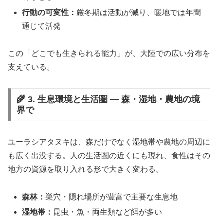
行動の可変性：
厳冬期は活動が減り、暖地では年間
通じて活発
この「どこでも生きられる能力」が、大陸での広い分布を
支えている。
🌾 3. 生息環境と生活圏 ― 森・湿地・農地の境
界で
ユーラシアタヌキは、森だけでなく湿地帯や農地の周辺に
も広く出没する。人の生活圏の近くにも現れ、食性はその
地方の資源を取り入れる形で大きく変わる。
森林：
巣穴・隠れ場所が豊富で主要な生息地
湿地帯：
昆虫・魚・両生類など餌が多い