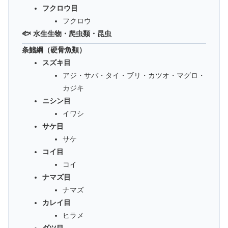
フクロウ目
フクロウ
🐟 水生生物・爬虫類・昆虫
条鰭綱（硬骨魚類）
スズキ目
アジ・サバ・タイ・ブリ・カツオ・マグロ・
カジキ
ニシン目
イワシ
サケ目
サケ
コイ目
コイ
ナマズ目
ナマズ
カレイ目
ヒラメ