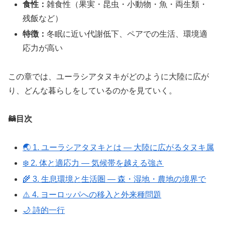
食性：
雑食性（果実・昆虫・小動物・魚・両生類・
残飯など）
特徴：
冬眠に近い代謝低下、ペアでの生活、環境適
応力が高い
この章では、ユーラシアタヌキがどのように大陸に広が
り、どんな暮らしをしているのかを見ていく。
🦝目次
🌏 1. ユーラシアタヌキとは ― 大陸に広がるタヌキ属
❄️ 2. 体と適応力 ― 気候帯を越える強さ
🌾 3. 生息環境と生活圏 ― 森・湿地・農地の境界で
⚠️ 4. ヨーロッパへの移入と外来種問題
🌙 詩的一行