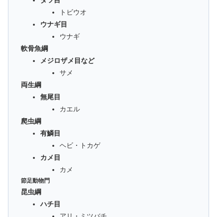
ダツ目
トビウオ
ウナギ目
ウナギ
軟骨魚綱
メジロザメ目など
サメ
両生綱
無尾目
カエル
爬虫綱
有鱗目
ヘビ・トカゲ
カメ目
カメ
節足動物門
昆虫綱
ハチ目
アリ・ミツバチ