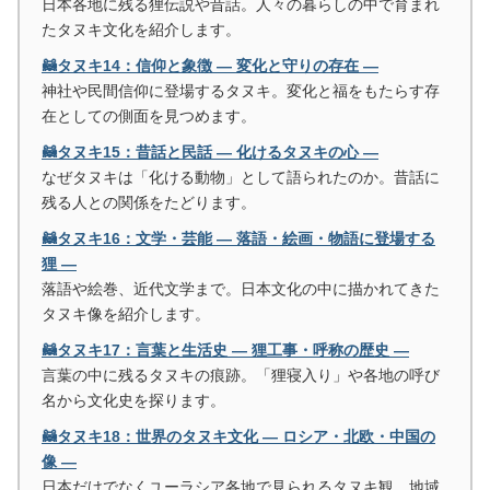
日本各地に残る狸伝説や昔話。人々の暮らしの中で育まれ
たタヌキ文化を紹介します。
🦝タヌキ14：信仰と象徴 ― 変化と守りの存在 ―
神社や民間信仰に登場するタヌキ。変化と福をもたらす存
在としての側面を見つめます。
🦝タヌキ15：昔話と民話 ― 化けるタヌキの心 ―
なぜタヌキは「化ける動物」として語られたのか。昔話に
残る人との関係をたどります。
🦝タヌキ16：文学・芸能 ― 落語・絵画・物語に登場する
狸 ―
落語や絵巻、近代文学まで。日本文化の中に描かれてきた
タヌキ像を紹介します。
🦝タヌキ17：言葉と生活史 ― 狸工事・呼称の歴史 ―
言葉の中に残るタヌキの痕跡。「狸寝入り」や各地の呼び
名から文化史を探ります。
🦝タヌキ18：世界のタヌキ文化 ― ロシア・北欧・中国の
像 ―
日本だけでなくユーラシア各地で見られるタヌキ観。地域