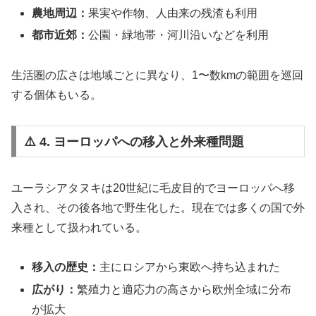
農地周辺：
果実や作物、人由来の残渣も利用
都市近郊：
公園・緑地帯・河川沿いなどを利用
生活圏の広さは地域ごとに異なり、1〜数kmの範囲を巡回
する個体もいる。
⚠️ 4. ヨーロッパへの移入と外来種問題
ユーラシアタヌキは20世紀に毛皮目的でヨーロッパへ移
入され、その後各地で野生化した。現在では多くの国で外
来種として扱われている。
移入の歴史：
主にロシアから東欧へ持ち込まれた
広がり：
繁殖力と適応力の高さから欧州全域に分布
が拡大