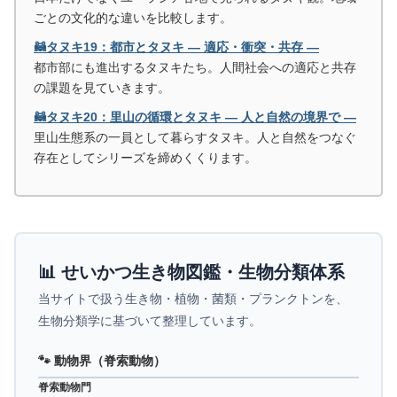
ごとの文化的な違いを比較します。
🦝タヌキ19：都市とタヌキ ― 適応・衝突・共存 ―
都市部にも進出するタヌキたち。人間社会への適応と共存
の課題を見ていきます。
🦝タヌキ20：里山の循環とタヌキ ― 人と自然の境界で ―
里山生態系の一員として暮らすタヌキ。人と自然をつなぐ
存在としてシリーズを締めくくります。
📊 せいかつ生き物図鑑・生物分類体系
当サイトで扱う生き物・植物・菌類・プランクトンを、
生物分類学に基づいて整理しています。
🐾 動物界（脊索動物）
脊索動物門