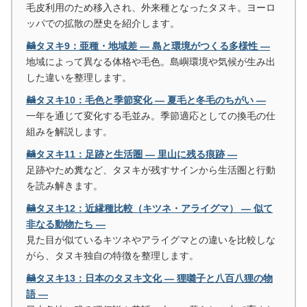
毛皮利用のため移入され、外来種となったタヌキ。ヨーロ
ッパでの拡散の歴史を紹介します。
🦝タヌキ9：亜種・地域差 ― 島と環境がつくる多様性 ―
地域によって異なる体格や毛色。島嶼環境や気候が生み出
した違いを整理します。
🦝タヌキ10：毛色と季節変化 ― 夏毛と冬毛のちがい ―
一年を通じて変化する毛並み。季節適応としての換毛の仕
組みを解説します。
🦝タヌキ11：足跡と生活圏 ― 里山に残る痕跡 ―
足跡やため糞など、タヌキが残すサインから生活圏と行動
を読み解きます。
🦝タヌキ12：近縁種比較（キツネ・アライグマ） ― 似て
非なる動物たち ―
見た目が似ているキツネやアライグマとの違いを比較しな
がら、タヌキ独自の特徴を整理します。
🦝タヌキ13：日本のタヌキ文化 ― 狸囃子と八百八狸の物
語 ―