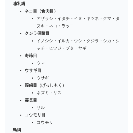
哺乳綱
ネコ目（食肉目）
アザラシ・イタチ・イヌ・キツネ・クマ・タ
ヌキ・ネコ・ラッコ
クジラ偶蹄目
イノシシ・イルカ・ウシ・クジラ・シカ・シ
ャチ・ヒツジ・ブタ・ヤギ
奇蹄目
ウマ
ウサギ目
ウサギ
齧歯目（げっしもく）
ネズミ・リス
霊長目
サル
コウモリ目
コウモリ
鳥綱