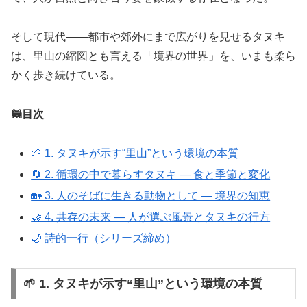
そして現代――都市や郊外にまで広がりを見せるタヌキ
は、里山の縮図とも言える「境界の世界」を、いまも柔ら
かく歩き続けている。
🦝目次
🌱 1. タヌキが示す“里山”という環境の本質
🔄 2. 循環の中で暮らすタヌキ ― 食と季節と変化
🏡 3. 人のそばに生きる動物として ― 境界の知恵
🤝 4. 共存の未来 ― 人が選ぶ風景とタヌキの行方
🌙 詩的一行（シリーズ締め）
🌱 1. タヌキが示す“里山”という環境の本質