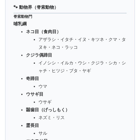
🐾 動物界（脊索動物）
脊索動物門
哺乳綱
ネコ目（食肉目）
アザラシ・イタチ・イヌ・キツネ・クマ・タ
ヌキ・ネコ・ラッコ
クジラ偶蹄目
イノシシ・イルカ・ウシ・クジラ・シカ・シ
ャチ・ヒツジ・ブタ・ヤギ
奇蹄目
ウマ
ウサギ目
ウサギ
齧歯目（げっしもく）
ネズミ・リス
霊長目
サル