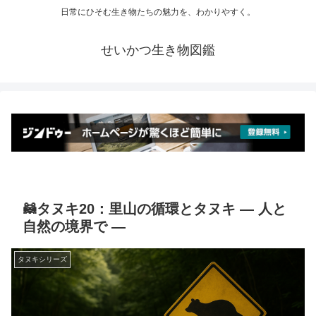
日常にひそむ生き物たちの魅力を、わかりやすく。
せいかつ生き物図鑑
🦝タヌキ20：里山の循環とタヌキ ― 人と
自然の境界で ―
タヌキシリーズ