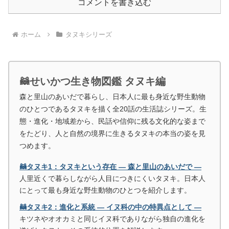
コメントを書き込む
ホーム
タヌキシリーズ
🦝せいかつ生き物図鑑 タヌキ編
森と里山のあいだで暮らし、日本人に最も身近な野生動物
のひとつであるタヌキを描く全20話の生活誌シリーズ。生
態・進化・地域差から、民話や信仰に残る文化的な姿まで
をたどり、人と自然の境界に生きるタヌキの本当の姿を見
つめます。
🦝タヌキ1：タヌキという存在 ― 森と里山のあいだで ―
人里近くで暮らしながら人目につきにくいタヌキ。日本人
にとって最も身近な野生動物のひとつを紹介します。
🦝タヌキ2：進化と系統 ― イヌ科の中の特異点として ―
キツネやオオカミと同じイヌ科でありながら独自の進化を