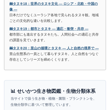
🦝タヌキ18：世界のタヌキ文化 ― ロシア・北欧・中国の
像 ―
日本だけでなくユーラシア各地で見られるタヌキ観。地域
ごとの文化的な違いを比較します。
🦝タヌキ19：都市とタヌキ ― 適応・衝突・共存 ―
都市部にも進出するタヌキたち。人間社会への適応と共存
の課題を見ていきます。
🦝タヌキ20：里山の循環とタヌキ ― 人と自然の境界で ―
里山生態系の一員として暮らすタヌキ。人と自然をつなぐ
存在としてシリーズを締めくくります。
📊 せいかつ生き物図鑑・生物分類体系
当サイトで扱う生き物・植物・菌類・プランクトンを、
生物分類学に基づいて整理しています。