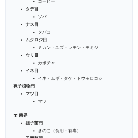
コーヒー
タデ目
ソバ
ナス目
タバコ
ムクロジ目
ミカン・ユズ・レモン・モミジ
ウリ目
カボチャ
イネ目
イネ・ムギ・タケ・トウモロコシ
裸子植物門
マツ目
マツ
🍄 菌界
担子菌門
きのこ（食用・有毒）