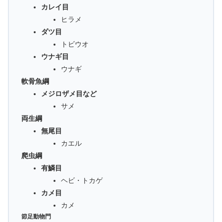
カレイ目
ヒラメ
ダツ目
トビウオ
ウナギ目
ウナギ
軟骨魚綱
メジロザメ目など
サメ
両生綱
無尾目
カエル
爬虫綱
有鱗目
ヘビ・トカゲ
カメ目
カメ
節足動物門