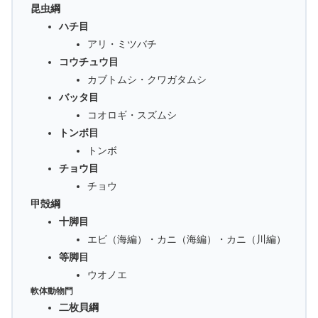
昆虫綱
ハチ目
アリ・ミツバチ
コウチュウ目
カブトムシ・クワガタムシ
バッタ目
コオロギ・スズムシ
トンボ目
トンボ
チョウ目
チョウ
甲殻綱
十脚目
エビ（海編）・カニ（海編）・カニ（川編）
等脚目
ウオノエ
軟体動物門
二枚貝綱