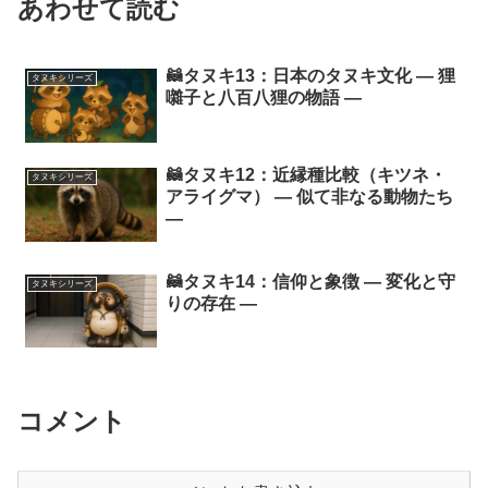
あわせて読む
🦝タヌキ13：日本のタヌキ文化 ― 狸
タヌキシリーズ
囃子と八百八狸の物語 ―
🦝タヌキ12：近縁種比較（キツネ・
タヌキシリーズ
アライグマ） ― 似て非なる動物たち
―
🦝タヌキ14：信仰と象徴 ― 変化と守
タヌキシリーズ
りの存在 ―
コメント