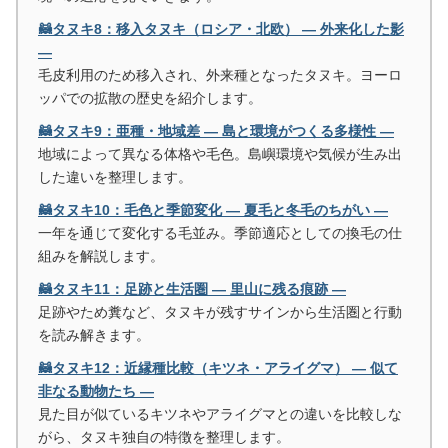
🦝タヌキ8：移入タヌキ（ロシア・北欧） ― 外来化した影
―
毛皮利用のため移入され、外来種となったタヌキ。ヨーロ
ッパでの拡散の歴史を紹介します。
🦝タヌキ9：亜種・地域差 ― 島と環境がつくる多様性 ―
地域によって異なる体格や毛色。島嶼環境や気候が生み出
した違いを整理します。
🦝タヌキ10：毛色と季節変化 ― 夏毛と冬毛のちがい ―
一年を通じて変化する毛並み。季節適応としての換毛の仕
組みを解説します。
🦝タヌキ11：足跡と生活圏 ― 里山に残る痕跡 ―
足跡やため糞など、タヌキが残すサインから生活圏と行動
を読み解きます。
🦝タヌキ12：近縁種比較（キツネ・アライグマ） ― 似て
非なる動物たち ―
見た目が似ているキツネやアライグマとの違いを比較しな
がら、タヌキ独自の特徴を整理します。