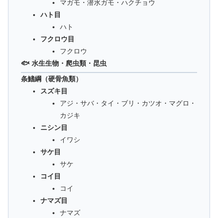
マガモ・潜水ガモ・ハクチョウ
ハト目
ハト
フクロウ目
フクロウ
🐟 水生生物・爬虫類・昆虫
条鰭綱（硬骨魚類）
スズキ目
アジ・サバ・タイ・ブリ・カツオ・マグロ・
カジキ
ニシン目
イワシ
サケ目
サケ
コイ目
コイ
ナマズ目
ナマズ