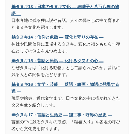
🦝タヌキ13：日本のタヌキ文化 ― 狸囃子と八百八狸の物
語 ―
日本各地に残る狸伝説や昔話。人々の暮らしの中で育まれ
たタヌキ文化を紹介します。
🦝タヌキ14：信仰と象徴 ― 変化と守りの存在 ―
神社や民間信仰に登場するタヌキ。変化と福をもたらす存
在としての側面を見つめます。
🦝タヌキ15：昔話と民話 ― 化けるタヌキの心 ―
なぜタヌキは「化ける動物」として語られたのか。昔話に
残る人との関係をたどります。
🦝タヌキ16：文学・芸能 ― 落語・絵画・物語に登場する
狸 ―
落語や絵巻、近代文学まで。日本文化の中に描かれてきた
タヌキ像を紹介します。
🦝タヌキ17：言葉と生活史 ― 狸工事・呼称の歴史 ―
言葉の中に残るタヌキの痕跡。「狸寝入り」や各地の呼び
名から文化史を探ります。