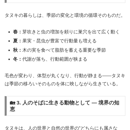
タヌキの暮らしは、季節の変化と環境の循環そのものだ。
春：
芽吹きと虫の増加を頼りに巣穴を出て広く動く
夏：
果実・昆虫が豊富で行動量も増える
秋：
木の実を食べて脂肪を蓄える重要な季節
冬：
代謝が落ち、行動範囲が狭まる
毛色が変わり、体型が丸くなり、行動が静まる――タヌキ
は季節の移ろいそのものを体に映しながら生きている。
🏡 3. 人のそばに生きる動物として ― 境界の知
恵
タヌキは、人の世界と自然の世界の“どちらにも属さな