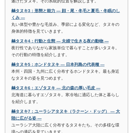
遂げたタヌキ。その系統的位置を解説します。
🦝タヌキ3：形態と能力 ― 顔・尾・冬毛と夏毛・冬眠のし
くみ ―
丸い体型や豊かな毛並み、季節による変化など、タヌキの
身体的特徴を見ていきます。
🦝タヌキ4：行動と生態 ― 夫婦で生きる夜の動物 ―
夜行性でありながら家族単位で暮らすことが多いタヌキ。
その行動の特徴を紹介します。
🦝タヌキ5：ホンドタヌキ ― 日本列島の代表種 ―
本州・四国・九州に広く分布するホンドタヌキ。最も身近
なタヌキの姿を見つめます。
🦝タヌキ6：エゾタヌキ ― 北の森の厚い毛皮 ―
北海道に暮らすエゾタヌキ。寒冷地に適応した体と暮らし
を紹介します。
🦝タヌキ7：ユーラシアタヌキ（ラクーン・ドッグ） ― 大
陸に広がる姿 ―
ユーラシア大陸に広く分布するタヌキたち。その多様な環
境への適応を見ていきます。