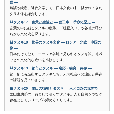
狸 ―
落語や絵巻、近代文学まで。日本文化の中に描かれてきた
タヌキ像を紹介します。
🦝タヌキ17：言葉と生活史 ― 狸工事・呼称の歴史 ―
言葉の中に残るタヌキの痕跡。「狸寝入り」や各地の呼び
名から文化史を探ります。
🦝タヌキ18：世界のタヌキ文化 ― ロシア・北欧・中国の
像 ―
日本だけでなくユーラシア各地で見られるタヌキ観。地域
ごとの文化的な違いを比較します。
🦝タヌキ19：都市とタヌキ ― 適応・衝突・共存 ―
都市部にも進出するタヌキたち。人間社会への適応と共存
の課題を見ていきます。
🦝タヌキ20：里山の循環とタヌキ ― 人と自然の境界で ―
里山生態系の一員として暮らすタヌキ。人と自然をつなぐ
存在としてシリーズを締めくくります。