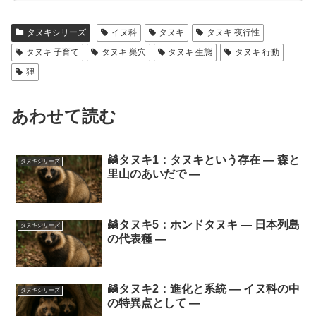
タヌキシリーズ
イヌ科
タヌキ
タヌキ 夜行性
タヌキ 子育て
タヌキ 巣穴
タヌキ 生態
タヌキ 行動
狸
あわせて読む
🦝タヌキ1：タヌキという存在 ― 森と
タヌキシリーズ
里山のあいだで ―
🦝タヌキ5：ホンドタヌキ ― 日本列島
タヌキシリーズ
の代表種 ―
🦝タヌキ2：進化と系統 ― イヌ科の中
タヌキシリーズ
の特異点として ―