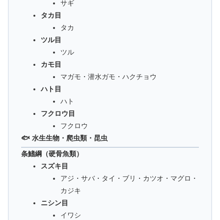
サギ
タカ目
タカ
ツル目
ツル
カモ目
マガモ・潜水ガモ・ハクチョウ
ハト目
ハト
フクロウ目
フクロウ
🐟 水生生物・爬虫類・昆虫
条鰭綱（硬骨魚類）
スズキ目
アジ・サバ・タイ・ブリ・カツオ・マグロ・
カジキ
ニシン目
イワシ