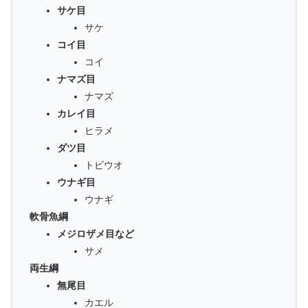
サケ目
サケ
コイ目
コイ
ナマズ目
ナマズ
カレイ目
ヒラメ
ダツ目
トビウオ
ウナギ目
ウナギ
軟骨魚綱
メジロザメ目など
サメ
両生綱
無尾目
カエル