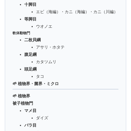
十脚目
エビ（海編）・カニ（海編）・カニ（川編）
等脚目
ウオノエ
軟体動物門
二枚貝綱
アサリ・ホタテ
腹足綱
カタツムリ
頭足綱
タコ
🌱 植物界・菌界・ミクロ
🌱 植物界
被子植物門
マメ目
ダイズ
バラ目