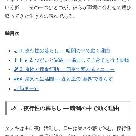
いく影――その一つひとつが、彼らが環境に合わせて選び
取ってきた生き方の表れである。
🦝目次
🌙 1. 夜行性の暮らし ― 暗闇の中で動く理由
👨‍👩‍👧 2. つがいと家族 ― 協力して子育てを行う動物
🌾 3. 食性と採食行動 ― 四季で変わるメニュー
🏡 4. 巣穴と生活圏 ― 森と里の“境界”で暮らす
🌙 詩的一行
🌙 1. 夜行性の暮らし ― 暗闇の中で動く理由
タヌキは主に夜に活動し、日中は巣穴や藪で休む。夜行性