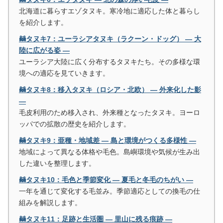
北海道に暮らすエゾタヌキ。寒冷地に適応した体と暮らし
を紹介します。
🦝タヌキ7：ユーラシアタヌキ（ラクーン・ドッグ） ― 大
陸に広がる姿 ―
ユーラシア大陸に広く分布するタヌキたち。その多様な環
境への適応を見ていきます。
🦝タヌキ8：移入タヌキ（ロシア・北欧） ― 外来化した影
―
毛皮利用のため移入され、外来種となったタヌキ。ヨーロ
ッパでの拡散の歴史を紹介します。
🦝タヌキ9：亜種・地域差 ― 島と環境がつくる多様性 ―
地域によって異なる体格や毛色。島嶼環境や気候が生み出
した違いを整理します。
🦝タヌキ10：毛色と季節変化 ― 夏毛と冬毛のちがい ―
一年を通じて変化する毛並み。季節適応としての換毛の仕
組みを解説します。
🦝タヌキ11：足跡と生活圏 ― 里山に残る痕跡 ―