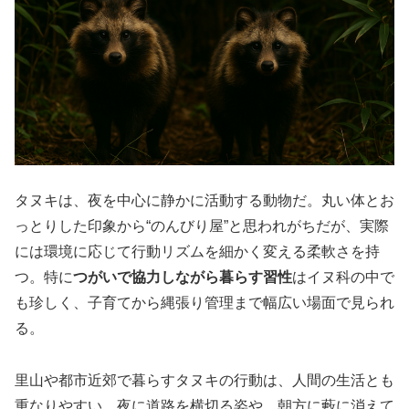
タヌキは、夜を中心に静かに活動する動物だ。丸い体とお
っとりした印象から“のんびり屋”と思われがちだが、実際
には環境に応じて行動リズムを細かく変える柔軟さを持
つ。特に
つがいで協力しながら暮らす習性
はイヌ科の中で
も珍しく、子育てから縄張り管理まで幅広い場面で見られ
る。
里山や都市近郊で暮らすタヌキの行動は、人間の生活とも
重なりやすい。夜に道路を横切る姿や、朝方に藪に消えて