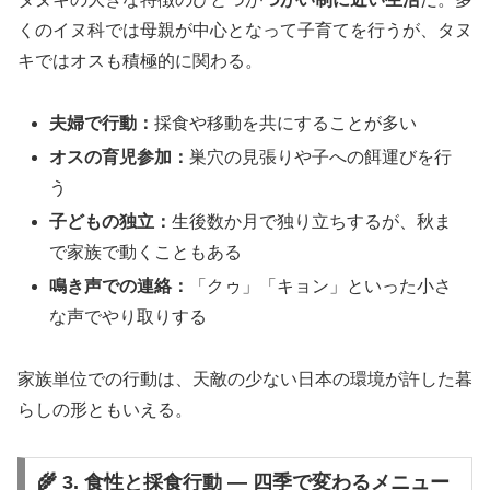
くのイヌ科では母親が中心となって子育てを行うが、タヌ
キではオスも積極的に関わる。
夫婦で行動：
採食や移動を共にすることが多い
オスの育児参加：
巣穴の見張りや子への餌運びを行
う
子どもの独立：
生後数か月で独り立ちするが、秋ま
で家族で動くこともある
鳴き声での連絡：
「クゥ」「キョン」といった小さ
な声でやり取りする
家族単位での行動は、天敵の少ない日本の環境が許した暮
らしの形ともいえる。
🌾 3. 食性と採食行動 ― 四季で変わるメニュー