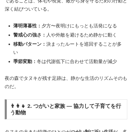
であることは、体毛や視覚、敵から身を守るための行動と
深く結びついている。
薄明薄暮性：
夕方〜夜明けにもっとも活発になる
警戒心の強さ：
人や外敵を避けるため静かに動く
移動パターン：
決まったルートを巡回することが多
い
季節変動：
冬は代謝低下に合わせて活動量が減少
夜の森でタヌキが残す足跡は、静かな生活のリズムそのも
のだ。
👨‍👩‍👧 2. つがいと家族 ― 協力して子育てを行
う動物
タヌキの大きな特徴のひとつが
つがい制に近い生活
だ。多