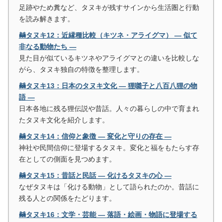
足跡やため糞など、タヌキが残すサインから生活圏と行動
を読み解きます。
🦝タヌキ12：近縁種比較（キツネ・アライグマ） ― 似て
非なる動物たち ―
見た目が似ているキツネやアライグマとの違いを比較しな
がら、タヌキ独自の特徴を整理します。
🦝タヌキ13：日本のタヌキ文化 ― 狸囃子と八百八狸の物
語 ―
日本各地に残る狸伝説や昔話。人々の暮らしの中で育まれ
たタヌキ文化を紹介します。
🦝タヌキ14：信仰と象徴 ― 変化と守りの存在 ―
神社や民間信仰に登場するタヌキ。変化と福をもたらす存
在としての側面を見つめます。
🦝タヌキ15：昔話と民話 ― 化けるタヌキの心 ―
なぜタヌキは「化ける動物」として語られたのか。昔話に
残る人との関係をたどります。
🦝タヌキ16：文学・芸能 ― 落語・絵画・物語に登場する