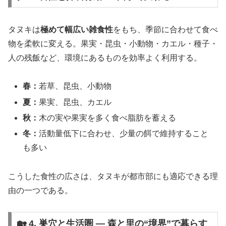
タヌキは
極めて幅広い雑食性
をもち、季節に合わせて食べ
物を柔軟に変える。果実・昆虫・小動物・カエル・種子・
人の残飯など、環境にあるものを効率よく利用する。
春：
若草、昆虫、小動物
夏：
果実、昆虫、カエル
秋：
木の実や果実を多く食べ脂肪を蓄える
冬：
活動量低下に合わせ、少量の餌で維持すること
も多い
こうした食性の広さは、タヌキが都市部にも適応できる理
由の一つである。
🏡 4. 巣穴と生活圏 ― 森と里の“境界”で暮らす