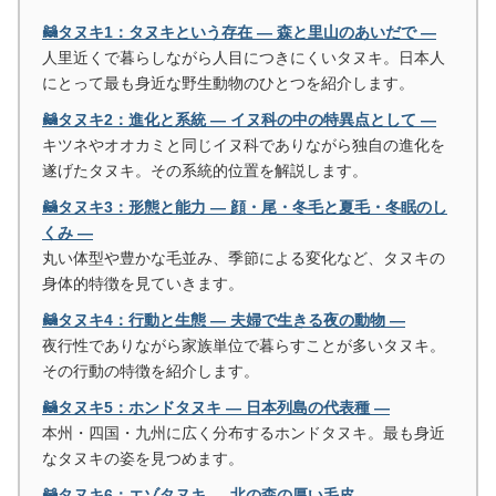
🦝タヌキ1：タヌキという存在 ― 森と里山のあいだで ―
人里近くで暮らしながら人目につきにくいタヌキ。日本人
にとって最も身近な野生動物のひとつを紹介します。
🦝タヌキ2：進化と系統 ― イヌ科の中の特異点として ―
キツネやオオカミと同じイヌ科でありながら独自の進化を
遂げたタヌキ。その系統的位置を解説します。
🦝タヌキ3：形態と能力 ― 顔・尾・冬毛と夏毛・冬眠のし
くみ ―
丸い体型や豊かな毛並み、季節による変化など、タヌキの
身体的特徴を見ていきます。
🦝タヌキ4：行動と生態 ― 夫婦で生きる夜の動物 ―
夜行性でありながら家族単位で暮らすことが多いタヌキ。
その行動の特徴を紹介します。
🦝タヌキ5：ホンドタヌキ ― 日本列島の代表種 ―
本州・四国・九州に広く分布するホンドタヌキ。最も身近
なタヌキの姿を見つめます。
🦝タヌキ6：エゾタヌキ ― 北の森の厚い毛皮 ―