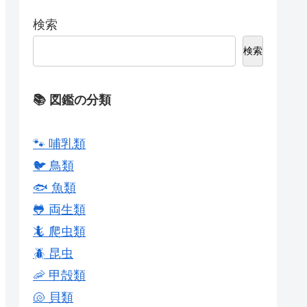
検索
検索
📚 図鑑の分類
🐾 哺乳類
🐦 鳥類
🐟 魚類
🐸 両生類
🦎 爬虫類
🪲 昆虫
🦐 甲殻類
🐚 貝類