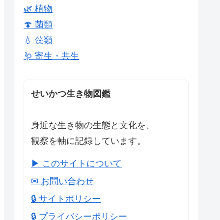
🌿 植物
🍄 菌類
💧 藻類
🪱 寄生・共生
せいかつ生き物図鑑
身近な生き物の生態と文化を、
観察を軸に記録しています。
▶ このサイトについて
✉ お問い合わせ
🔒 サイトポリシー
🔒 プライバシーポリシー