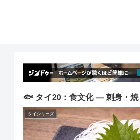
🐟 タイ20：食文化 ― 刺身・
タイシリーズ