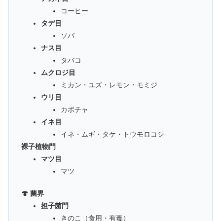
コーヒー
タデ目
ソバ
ナス目
タバコ
ムクロジ目
ミカン・ユズ・レモン・モミジ
ウリ目
カボチャ
イネ目
イネ・ムギ・タケ・トウモロコシ
裸子植物門
マツ目
マツ
🍄 菌界
担子菌門
きのこ（食用・有毒）