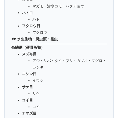
マガモ・潜水ガモ・ハクチョウ
ハト目
ハト
フクロウ目
フクロウ
🐟 水生生物・爬虫類・昆虫
条鰭綱（硬骨魚類）
スズキ目
アジ・サバ・タイ・ブリ・カツオ・マグロ・
カジキ
ニシン目
イワシ
サケ目
サケ
コイ目
コイ
ナマズ目