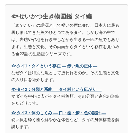
🐟せいかつ生き物図鑑 タイ編
「めでたい」の語源として祝いの席に並び、日本人に最も
親しまれてきた魚のひとつであるタイ。しかし海の中で
は、岩礁や砂地を行き来しながら生きる一匹の魚でもあり
ます。生態と文化、その両面からタイという存在を見つめ
る全23話の生活誌シリーズです。
🐟タイ1：タイという存在 ― 赤い魚の正体 ―
なぜタイは特別な魚として扱われるのか。その生態と文化
の入り口を紹介します。
🐟タイ2：分類と系統 ― タイ科という広がり ―
マダイを中心に広がるタイ科魚類。その分類と進化の道筋
をたどります。
🐟タイ3：体のしくみ ― 口・歯・鱗・色の設計 ―
硬い貝を砕く歯や鮮やかな体色など、タイの身体構造を解
説します。