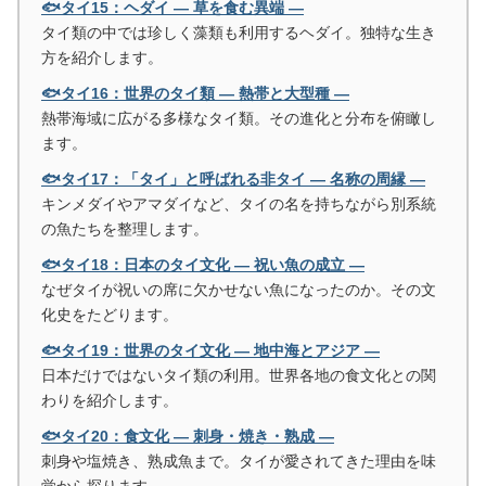
🐟タイ15：ヘダイ ― 草を食む異端 ―
タイ類の中では珍しく藻類も利用するヘダイ。独特な生き
方を紹介します。
🐟タイ16：世界のタイ類 ― 熱帯と大型種 ―
熱帯海域に広がる多様なタイ類。その進化と分布を俯瞰し
ます。
🐟タイ17：「タイ」と呼ばれる非タイ ― 名称の周縁 ―
キンメダイやアマダイなど、タイの名を持ちながら別系統
の魚たちを整理します。
🐟タイ18：日本のタイ文化 ― 祝い魚の成立 ―
なぜタイが祝いの席に欠かせない魚になったのか。その文
化史をたどります。
🐟タイ19：世界のタイ文化 ― 地中海とアジア ―
日本だけではないタイ類の利用。世界各地の食文化との関
わりを紹介します。
🐟タイ20：食文化 ― 刺身・焼き・熟成 ―
刺身や塩焼き、熟成魚まで。タイが愛されてきた理由を味