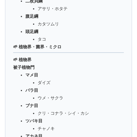
二枚貝綱
アサリ・ホタテ
腹足綱
カタツムリ
頭足綱
タコ
🌱 植物界・菌界・ミクロ
🌱 植物界
被子植物門
マメ目
ダイズ
バラ目
ウメ・サクラ
ブナ目
クリ・コナラ・シイ・カシ
ツバキ目
チャノキ
アカネ目