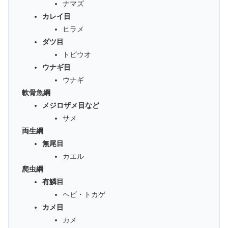
ナマズ
カレイ目
ヒラメ
ダツ目
トビウオ
ウナギ目
ウナギ
軟骨魚綱
メジロザメ目など
サメ
両生綱
無尾目
カエル
爬虫綱
有鱗目
ヘビ・トカゲ
カメ目
カメ