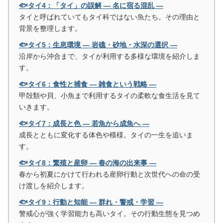
🐟タイ4：「タイ」の誤解 ― 名に宿る混乱 ―
タイと呼ばれていてもタイ科ではない魚たち。その理由と
背景を整理します。
🐟タイ5：生息環境 ― 岩礁・砂地・水深の選択 ―
沿岸から沖合まで、タイが利用する多様な環境を紹介しま
す。
🐟タイ6：食性と捕食 ― 雑食という戦略 ―
甲殻類や貝、小魚まで利用するタイの柔軟な食生活を見て
いきます。
🐟タイ7：成長と色 ― 若魚から成魚へ ―
成長とともに変化する体色や模様。タイの一生を追いま
す。
🐟タイ8：繁殖と産卵 ― 春の海の出来事 ―
春から初夏にかけて行われる産卵行動と次世代への命の受
け渡しを紹介します。
🐟タイ9：行動と知能 ― 群れ・警戒・学習 ―
警戒心が強く学習能力も高いタイ。その行動生態を見つめ