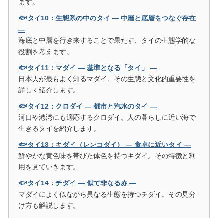
ます。
🐟タイ10：生態系の中のタイ ― 中層と底層をつなぐ存在
―
海底と中層を行き来することで果たす、タイの生態学的な
役割を考えます。
🐟タイ11：マダイ ― 基準となる「タイ」 ―
日本人が最もよく知るマダイ。その生態と文化的重要性を
詳しく紹介します。
🐟タイ12：クロダイ ― 都市と汽水のタイ ―
河口や港湾にも適応するクロダイ。人の暮らしに近い海で
生きるタイを紹介します。
🐟タイ13：キダイ（レンコダイ） ― 食卓に近いタイ ―
鮮やかな黄色味を帯びた体色を持つキダイ。その特徴と利
用を見ていきます。
🐟タイ14：チダイ ― 似て非なる赤 ―
マダイによく似ながら異なる生態を持つチダイ。その見分
け方も解説します。