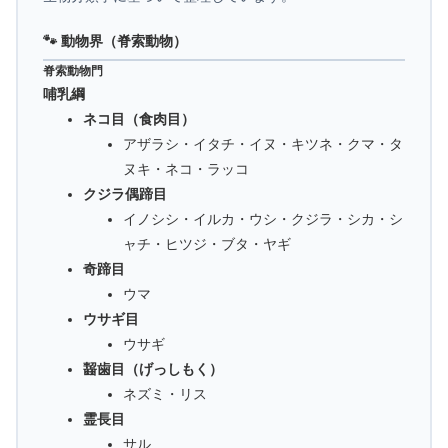
🐾 動物界（脊索動物）
脊索動物門
哺乳綱
ネコ目（食肉目）
アザラシ・イタチ・イヌ・キツネ・クマ・タ
ヌキ・ネコ・ラッコ
クジラ偶蹄目
イノシシ・イルカ・ウシ・クジラ・シカ・シ
ャチ・ヒツジ・ブタ・ヤギ
奇蹄目
ウマ
ウサギ目
ウサギ
齧歯目（げっしもく）
ネズミ・リス
霊長目
サル