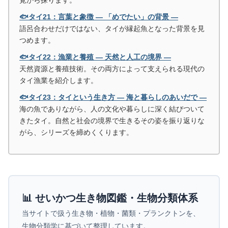
覚から探ります。
🐟タイ21：言葉と象徴 ― 「めでたい」の背景 ―
語呂合わせだけではない、タイが縁起魚となった背景を見
つめます。
🐟タイ22：漁業と養殖 ― 天然と人工の境界 ―
天然資源と養殖技術。その両方によって支えられる現代の
タイ漁業を紹介します。
🐟タイ23：タイという生き方 ― 海と暮らしのあいだで ―
海の魚でありながら、人の文化や暮らしに深く結びついて
きたタイ。自然と社会の境界で生きるその姿を振り返りな
がら、シリーズを締めくくります。
📊 せいかつ生き物図鑑・生物分類体系
当サイトで扱う生き物・植物・菌類・プランクトンを、
生物分類学に基づいて整理しています。