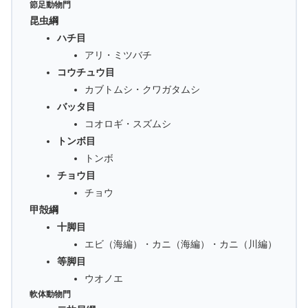
節足動物門
昆虫綱
ハチ目
アリ・ミツバチ
コウチュウ目
カブトムシ・クワガタムシ
バッタ目
コオロギ・スズムシ
トンボ目
トンボ
チョウ目
チョウ
甲殻綱
十脚目
エビ（海編）・カニ（海編）・カニ（川編）
等脚目
ウオノエ
軟体動物門