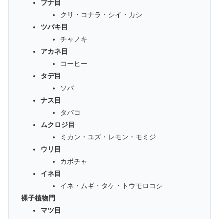
ブナ目
クリ・コナラ・シイ・カシ
ツバキ目
チャノキ
アカネ目
コーヒー
タデ目
ソバ
ナス目
タバコ
ムクロジ目
ミカン・ユズ・レモン・モミジ
ウリ目
カボチャ
イネ目
イネ・ムギ・タケ・トウモロコシ
裸子植物門
マツ目