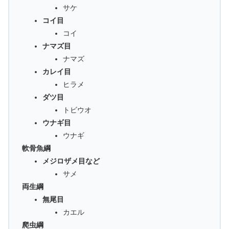
サケ
コイ目
コイ
ナマズ目
ナマズ
カレイ目
ヒラメ
ダツ目
トビウオ
ウナギ目
ウナギ
軟骨魚綱
メジロザメ目など
サメ
両生綱
無尾目
カエル
爬虫綱