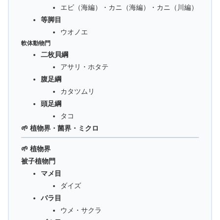
エビ（海編）・カニ（海編）・カニ（川編）
等脚目
ウオノエ
軟体動物門
二枚貝綱
アサリ・ホタテ
腹足綱
カタツムリ
頭足綱
タコ
🌱 植物界・菌界・ミクロ
🌱 植物界
被子植物門
マメ目
ダイズ
バラ目
ウメ・サクラ