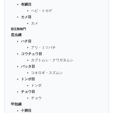
有鱗目
ヘビ・トカゲ
カメ目
カメ
節足動物門
昆虫綱
ハチ目
アリ・ミツバチ
コウチュウ目
カブトムシ・クワガタムシ
バッタ目
コオロギ・スズムシ
トンボ目
トンボ
チョウ目
チョウ
甲殻綱
十脚目