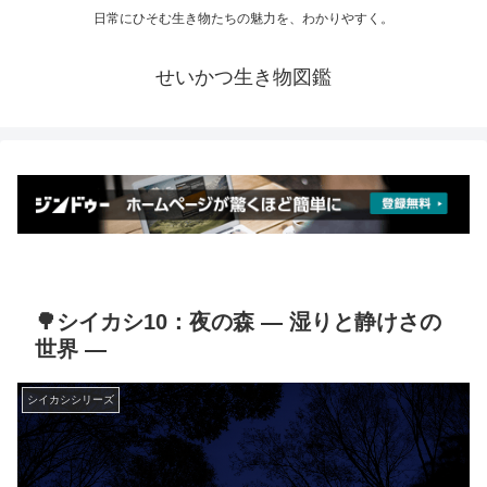
日常にひそむ生き物たちの魅力を、わかりやすく。
せいかつ生き物図鑑
🌳シイカシ10：夜の森 ― 湿りと静けさの
世界 ―
シイカシシリーズ