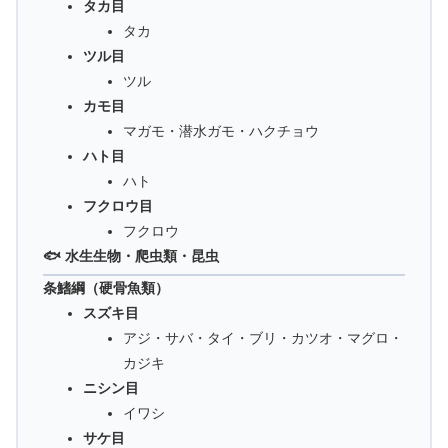
タカ目
タカ
ツル目
ツル
カモ目
マガモ・潜水ガモ・ハクチョウ
ハト目
ハト
フクロウ目
フクロウ
🐟 水生生物・爬虫類・昆虫
条鰭綱（硬骨魚類）
スズキ目
アジ・サバ・タイ・ブリ・カツオ・マグロ・
カジキ
ニシン目
イワシ
サケ目