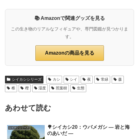
📚 Amazonで関連グッズを見る
この生き物のリアルなフィギュアや、専門図鑑が見つかりま
す。
Amazonの商品を見る
シイカシシリーズ
カシ
シイ
夜
常緑
森
椎
樫
湿度
照葉樹
生態
あわせて読む
🌳シイカシ20：ウバメガシ ― 岩と海
シイカシシリーズ
のあいだ ―