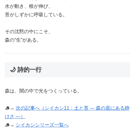
水が動き、根が伸び、
苔がしずかに呼吸している。
その沈黙の中にこそ、
森の“生”がある。
🌙 詩的一行
森は、闇の中で光をつくっている。
🪵→
次の記事へ（シイカシ11：土と苔 ― 森の底にある静
けさ ―）
🪵→
シイカシシリーズ一覧へ