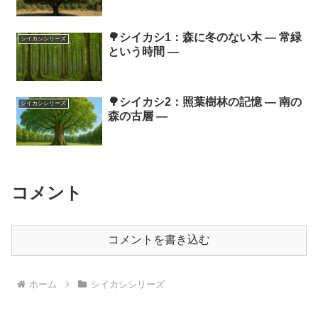
🌳シイカシ1：森に冬のない木 ― 常緑
シイカシシリーズ
という時間 ―
🌳シイカシ2：照葉樹林の記憶 ― 南の
シイカシシリーズ
森の古層 ―
コメント
コメントを書き込む
ホーム
シイカシシリーズ