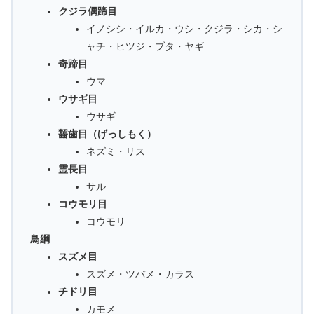
クジラ偶蹄目
イノシシ・イルカ・ウシ・クジラ・シカ・シ
ャチ・ヒツジ・ブタ・ヤギ
奇蹄目
ウマ
ウサギ目
ウサギ
齧歯目（げっしもく）
ネズミ・リス
霊長目
サル
コウモリ目
コウモリ
鳥綱
スズメ目
スズメ・ツバメ・カラス
チドリ目
カモメ