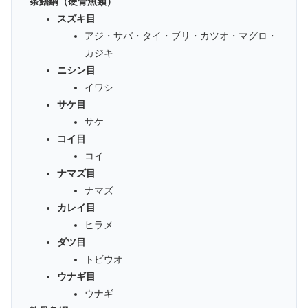
条鰭綱（硬骨魚類）
スズキ目
アジ・サバ・タイ・ブリ・カツオ・マグロ・
カジキ
ニシン目
イワシ
サケ目
サケ
コイ目
コイ
ナマズ目
ナマズ
カレイ目
ヒラメ
ダツ目
トビウオ
ウナギ目
ウナギ