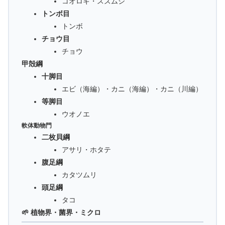
コオロギ・スズムシ
トンボ目
トンボ
チョウ目
チョウ
甲殻綱
十脚目
エビ（海編）・カニ（海編）・カニ（川編）
等脚目
ウオノエ
軟体動物門
二枚貝綱
アサリ・ホタテ
腹足綱
カタツムリ
頭足綱
タコ
🌱 植物界・菌界・ミクロ