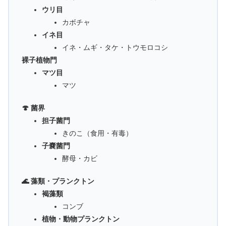
ウリ目
カボチャ
イネ目
イネ・ムギ・タケ・トウモロコシ
裸子植物門
マツ目
マツ
🍄 菌界
担子菌門
きのこ（食用・有毒）
子嚢菌門
酵母・カビ
🌊 藻類・プランクトン
褐藻類
コンブ
植物・動物プランクトン