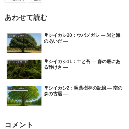
あわせて読む
🌳シイカシ20：ウバメガシ ― 岩と海
シイカシシリーズ
のあいだ ―
🌳シイカシ11：土と苔 ― 森の底にあ
シイカシシリーズ
る静けさ ―
🌳シイカシ2：照葉樹林の記憶 ― 南の
シイカシシリーズ
森の古層 ―
コメント