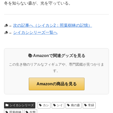
冬を知らない森が、光を守っている。
🪵→
次の記事へ（シイカシ2：照葉樹林の記憶）
🪵→
シイカシシリーズ一覧へ
📚 Amazonで関連グッズを見る
この生き物のリアルなフィギュアや、専門図鑑が見つかりま
す。
Amazonの商品を見る
シイカシシリーズ
カシ
シイ
南の森
常緑
照葉樹林
生態