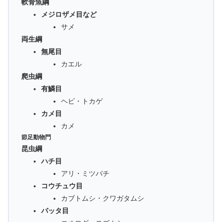
軟骨魚綱
メジロザメ目など
サメ
両生綱
無尾目
カエル
爬虫綱
有鱗目
ヘビ・トカゲ
カメ目
カメ
節足動物門
昆虫綱
ハチ目
アリ・ミツバチ
コウチュウ目
カブトムシ・クワガタムシ
バッタ目