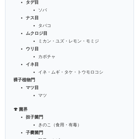
タデ目
ソバ
ナス目
タバコ
ムクロジ目
ミカン・ユズ・レモン・モミジ
ウリ目
カボチャ
イネ目
イネ・ムギ・タケ・トウモロコシ
裸子植物門
マツ目
マツ
🍄 菌界
担子菌門
きのこ（食用・有毒）
子嚢菌門