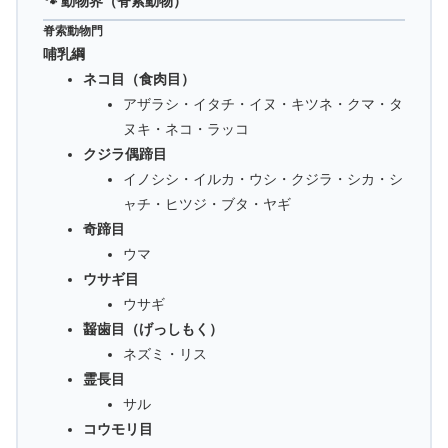
🐾 動物界（脊索動物）
脊索動物門
哺乳綱
ネコ目（食肉目）
アザラシ・イタチ・イヌ・キツネ・クマ・タ
ヌキ・ネコ・ラッコ
クジラ偶蹄目
イノシシ・イルカ・ウシ・クジラ・シカ・シ
ャチ・ヒツジ・ブタ・ヤギ
奇蹄目
ウマ
ウサギ目
ウサギ
齧歯目（げっしもく）
ネズミ・リス
霊長目
サル
コウモリ目