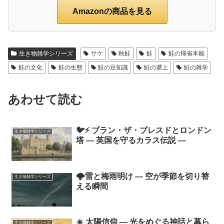
Amazonの商品を見る
生き物雑学シリーズ
サケ
秋鮭
鮭
鮭の帰省本能
鮭の文化
鮭の生態
鮭の豆知識
鮭の遡上
鮭の雑学
あわせて読む
🐦⚡ ブラン・ザ・ブレスドとロンドン
生き物雑学シリーズ
塔 ― 英国を守るカラス伝説 ―
🌩雷と梅雨明け ― 空が季節を切り替
生き物雑学シリーズ
える瞬間
☀️ 太陽信仰 ― 光をめぐる神話と暮ら
生き物雑学シリーズ