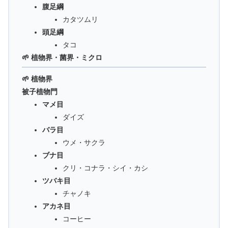
腹足綱
カタツムリ
頭足綱
タコ
🌱 植物界・菌界・ミクロ
🌱 植物界
被子植物門
マメ目
ダイズ
バラ目
ウメ・サクラ
ブナ目
クリ・コナラ・シイ・カシ
ツバキ目
チャノキ
アカネ目
コーヒー