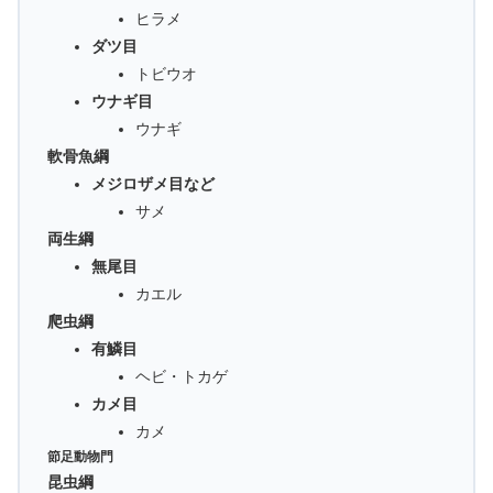
ヒラメ
ダツ目
トビウオ
ウナギ目
ウナギ
軟骨魚綱
メジロザメ目など
サメ
両生綱
無尾目
カエル
爬虫綱
有鱗目
ヘビ・トカゲ
カメ目
カメ
節足動物門
昆虫綱