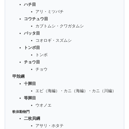
ハチ目
アリ・ミツバチ
コウチュウ目
カブトムシ・クワガタムシ
バッタ目
コオロギ・スズムシ
トンボ目
トンボ
チョウ目
チョウ
甲殻綱
十脚目
エビ（海編）・カニ（海編）・カニ（川編）
等脚目
ウオノエ
軟体動物門
二枚貝綱
アサリ・ホタテ