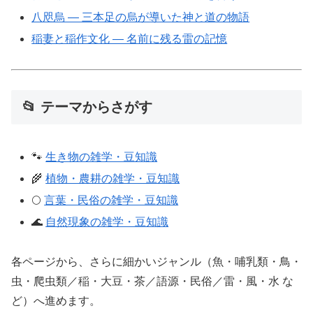
八咫烏 ― 三本足の烏が導いた神と道の物語
稲妻と稲作文化 ― 名前に残る雷の記憶
📂 テーマからさがす
🐾
生き物の雑学・豆知識
🌾
植物・農耕の雑学・豆知識
🌕
言葉・民俗の雑学・豆知識
🌊
自然現象の雑学・豆知識
各ページから、さらに細かいジャンル（魚・哺乳類・鳥・
虫・爬虫類／稲・大豆・茶／語源・民俗／雷・風・水 な
ど）へ進めます。