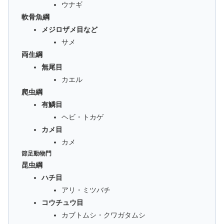
ウナギ
軟骨魚綱
メジロザメ目など
サメ
両生綱
無尾目
カエル
爬虫綱
有鱗目
ヘビ・トカゲ
カメ目
カメ
節足動物門
昆虫綱
ハチ目
アリ・ミツバチ
コウチュウ目
カブトムシ・クワガタムシ