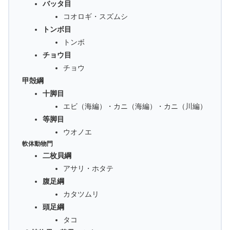
バッタ目
コオロギ・スズムシ
トンボ目
トンボ
チョウ目
チョウ
甲殻綱
十脚目
エビ（海編）・カニ（海編）・カニ（川編）
等脚目
ウオノエ
軟体動物門
二枚貝綱
アサリ・ホタテ
腹足綱
カタツムリ
頭足綱
タコ