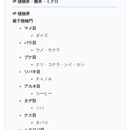
🌱 植物界・菌界・ミクロ
🌱 植物界
被子植物門
マメ目
ダイズ
バラ目
ウメ・サクラ
ブナ目
クリ・コナラ・シイ・カシ
ツバキ目
チャノキ
アカネ目
コーヒー
タデ目
ソバ
ナス目
タバコ
ムクロジ目