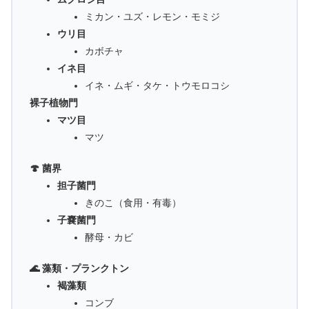
ミカン・ユズ・レモン・モミジ
ウリ目
カボチャ
イネ目
イネ・ムギ・タケ・トウモロコシ
裸子植物門
マツ目
マツ
🍄 菌界
担子菌門
きのこ（食用・有毒）
子嚢菌門
酵母・カビ
🌊 藻類・プランクトン
褐藻類
コンブ